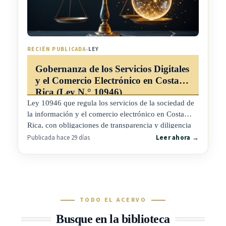
RECIÉN PUBLICADA
•
LEY
Gobernanza de los Servicios Digitales
y el Comercio Electrónico en Costa
Rica (Ley N.° 10946)
Ley 10946 que regula los servicios de la sociedad de
la información y el comercio electrónico en Costa
Rica, con obligaciones de transparencia y diligencia
debida para las plataformas en línea y protección
Publicada hace 29 días
Leer ahora →
reforzada de las personas consumidoras en el entorno
digital.
TODO EL ACERVO
Busque en la biblioteca