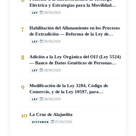
Eléctrica y Estrategias para la Movilidad
Sostenible en Costa Rica (Ley N° 10937)
08/06/2026
LEY
7
Habilitación del Allanamiento en los Procesos
de Extradición — Reforma de la Ley de
Extradición N° 4795 (Ley N° 10936)
08/06/2026
LEY
8
Adición a la Ley Orgánica del OIJ (Ley 5524)
— Banco de Datos Genéticos de Personas
Condenadas por Delitos Sexuales (Ley N°
08/06/2026
LEY
10941)
9
Modificación de la Ley 3284, Código de
Comercio, y de la Ley 10597, para
Garantizar el Registro Gratuito y Expedito
08/06/2026
LEY
del Correo Electrónico Societario (Ley N°
10962)
10
La Cruz de Alajuelita
07/06/2026
DICTAMEN