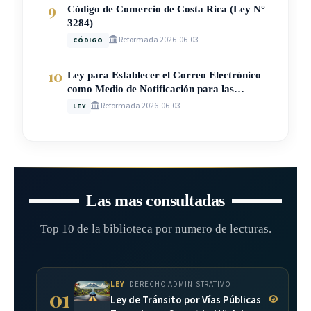
9
Código de Comercio de Costa Rica (Ley N°
3284)
Reformada 2026-06-03
CÓDIGO
10
Ley para Establecer el Correo Electrónico
como Medio de Notificación para las
Sociedades Mercantiles en Costa Rica (Ley N°
Reformada 2026-06-03
LEY
10597)
Las mas consultadas
Top 10 de la biblioteca por numero de lecturas.
LEY
· DERECHO ADMINISTRATIVO
01
Ley de Tránsito por Vías Públicas