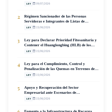
10946)
09/07/2026
LEY
2
Régimen Sancionador de las Personas
Servidoras e Integrantes de Listas de
Suplentes, Elegibles y Meritorias del Poder
15/06/2026
LEY
Judicial (Ley N° 10905)
3
Ley para Declarar Prioridad Fitosanitaria y
Contener el Huanglongbing (HLB) de los
Cítricos en Costa Rica (Ley N° 10950)
15/06/2026
LEY
4
Ley para el Cumplimiento, Control y
Penalización de las Quemas en Terrenos de
Aptitud Agrícola y Pecuaria (Ley N° 10942)
15/06/2026
LEY
5
Apoyo y Recuperación del Sector
Empresarial ante Escenarios de
Vulnerabilidad en Costa Rica (Ley N° 10907)
15/06/2026
LEY
6
Fomento a la Infraestructura de Recarga