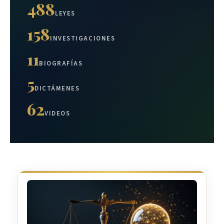
488
LEYES
158
INVESTIGACIONES
11
BIOGRAFÍAS
5
DICTÁMENES
62
VIDEOS