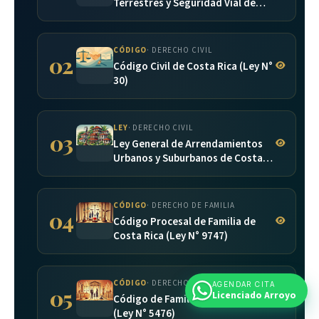
Terrestres y Seguridad Vial de
Costa Rica (Ley N° 9078)
CÓDIGO
· DERECHO CIVIL
02
Código Civil de Costa Rica (Ley N°
30)
LEY
· DERECHO CIVIL
03
Ley General de Arrendamientos
Urbanos y Suburbanos de Costa
Rica (Ley N° 7527)
CÓDIGO
· DERECHO DE FAMILIA
04
Código Procesal de Familia de
Costa Rica (Ley N° 9747)
CÓDIGO
· DERECHO DE FAMILIA
AGENDAR CITA
05
Licenciado Arroyo
Código de Familia de Costa Rica
(Ley N° 5476)