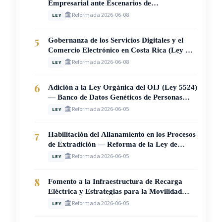
Empresarial ante Escenarios de
Vulnerabilidad en Costa Rica (Ley N° 10907)
Reformada 2026-06-08
LEY
5
Gobernanza de los Servicios Digitales y el
Comercio Electrónico en Costa Rica (Ley N.°
10946)
Reformada 2026-06-08
LEY
6
Adición a la Ley Orgánica del OIJ (Ley 5524)
— Banco de Datos Genéticos de Personas
Condenadas por Delitos Sexuales (Ley N°
Reformada 2026-06-05
LEY
10941)
7
Habilitación del Allanamiento en los Procesos
de Extradición — Reforma de la Ley de
Extradición N° 4795 (Ley N° 10936)
Reformada 2026-06-05
LEY
8
Fomento a la Infraestructura de Recarga
Eléctrica y Estrategias para la Movilidad
Sostenible en Costa Rica (Ley N° 10937)
Reformada 2026-06-05
LEY