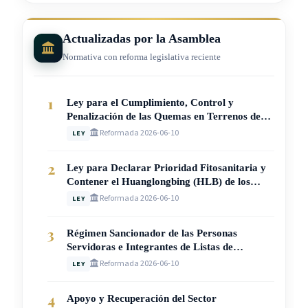
Actualizadas por la Asamblea
Normativa con reforma legislativa reciente
1
Ley para el Cumplimiento, Control y
Penalización de las Quemas en Terrenos de
Aptitud Agrícola y Pecuaria (Ley N° 10942)
Reformada 2026-06-10
LEY
2
Ley para Declarar Prioridad Fitosanitaria y
Contener el Huanglongbing (HLB) de los
Cítricos en Costa Rica (Ley N° 10950)
Reformada 2026-06-10
LEY
3
Régimen Sancionador de las Personas
Servidoras e Integrantes de Listas de
Suplentes, Elegibles y Meritorias del Poder
Reformada 2026-06-10
LEY
Judicial (Ley N° 10905)
4
Apoyo y Recuperación del Sector