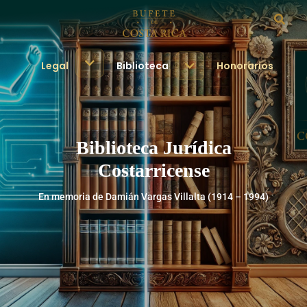
Legal
Biblioteca
Honorarios
Biblioteca Jurídica
Costarricense
En memoria de Damián Vargas Villalta (1914 – 1994)