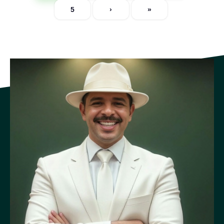
5
›
»