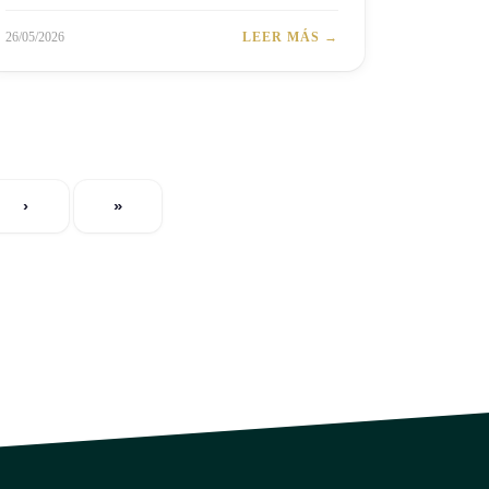
26/05/2026
LEER MÁS →
›
»