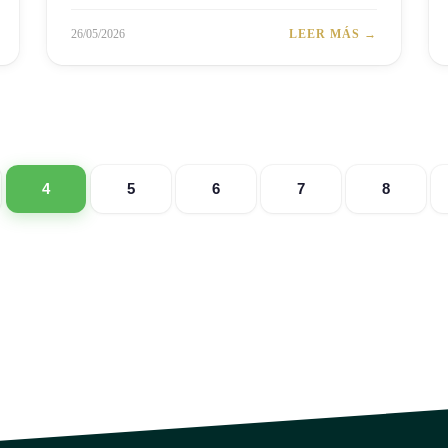
26/05/2026
LEER MÁS →
4
5
6
7
8