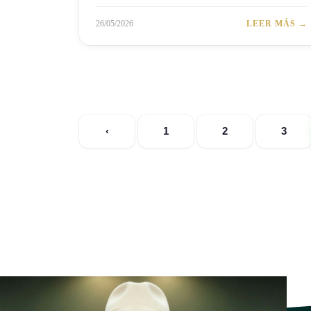
26/05/2026
LEER MÁS →
‹
1
2
3