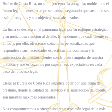
Bufete de Costa Rica, no solo ejercemos la abogacía; moldeamos el
futuro legal de nuestros representados, asegurando que sus intereses
estén protegidos y sus objetivos sean alcanzados.
La firma se destaca en el panorama legal por su enfoque estratégico
y su meticulosa atención al detalle.
Entendemos que cada cliente es
único y, por ello, ofrecemos soluciones personalizadas que
responden a sus necesidades específicas. La confianza y la
satisfacción de nuestros clientes son la piedra angular de nuestra
práctica, y nos esforzamos por superar sus expectativas en cada
paso del proceso legal.
Elegir al Bufete de Costa Rica significa optar por una firma de
prestigio, donde la calidad del servicio y la satisfacción del cliente
son nuestras máximas prioridades.
Nos comprometemos a ofrecer una representación legal de la más