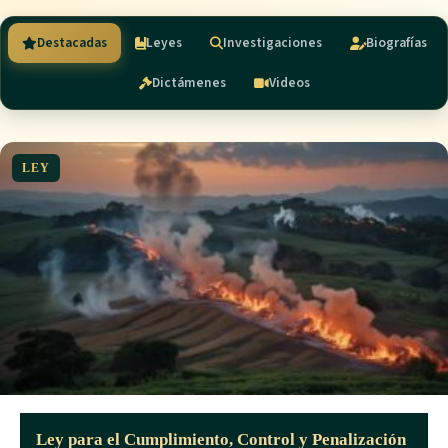
Destacadas
Leyes
Investigaciones
Biografías
Dictámenes
Videos
LEY
Ley para el Cumplimiento, Control y Penalización