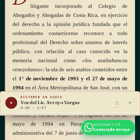
litigante incorporado al Colegio de
Abogados y Abogadas de Costa Rica, en ejercicio
del derecho a la opinión jurídica fundada que el
ordenamiento costarricense reconoce a todo
profesional del Derecho sobre asuntos de interés
público, con relación al caso conocido en la
memoria nacional como
«los asaltabancos
venezolanos»
: la ola de seis asaltos cometidos entre
el
1° de noviembre de 1993 y el 27 de mayo de
1994
en el Área Metropolitana de San José, con un
saldo de tres guardas de seguridad asesinados —
DICTAMEN EN AUDIO
Voz del Lic. Arroyo Vargas
Edwin Herrera Herrera, Rigoberto Guerrero
0:00
·
2:57
Sánchez y Álvaro Rojas—; la captura del 28 de
mayo de 1994 en Pavas; la deportación
AGENDAR CITA
Licenciado Arroyo
administrativa del 7 de junio de 1994 ejecutada sin