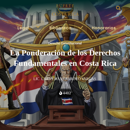
Legal
Biblioteca
Honorarios
Derecho Constitucional
La Ponderación de los Derechos
Fundamentales en Costa Rica
LIC. LARRY HANS ARROYO VARGAS
4402