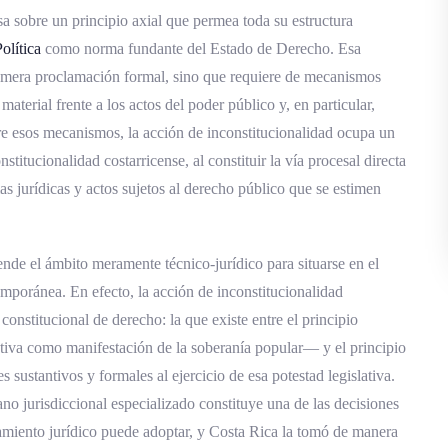
anía popular: la tensión fundante
a sobre un principio axial que permea toda su estructura
olítica
como norma fundante del Estado de Derecho. Esa
onstitucionalidad en Costa Rica
u mera proclamación formal, sino que requiere de mecanismos
cional antes de 1989
aterial frente a los actos del poder público y, en particular,
e la Sala Constitucional
ntre esos mecanismos, la acción de inconstitucionalidad ocupa un
nstitucionalidad costarricense, al constituir la vía procesal directa
 1989 hasta la actualidad
s jurídicas y actos sujetos al derecho público que se estimen
onstitucionalidad en Costa Rica
ntrol concentrado
iende el ámbito meramente técnico-jurídico para situarse en el
a Jurisdicción Constitucional
emporánea. En efecto, la acción de inconstitucionalidad
constitucional de derecho: la que existe entre el principio
n el artículo 73
tiva como manifestación de la soberanía popular— y el principio
tículo 74
s sustantivos y formales al ejercicio de esa potestad legislativa.
al artículo 75
ano jurisdiccional especializado constituye una de las decisiones
amiento jurídico puede adoptar, y Costa Rica la tomó de manera
 procesal