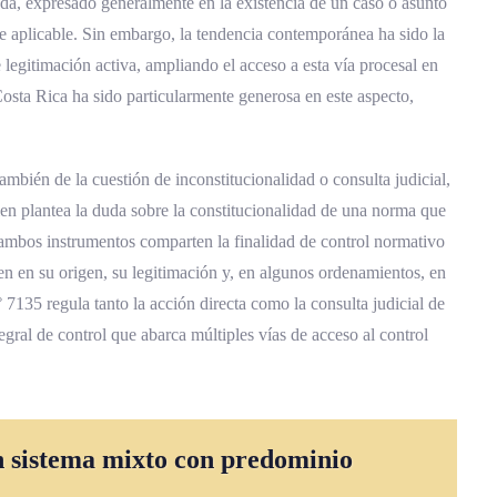
da, expresado generalmente en la existencia de un caso o asunto
te aplicable. Sin embargo, la tendencia contemporánea ha sido la
e legitimación activa, ampliando el acceso a esta vía procesal en
 Costa Rica ha sido particularmente generosa en este aspecto,
ambién de la cuestión de inconstitucionalidad o consulta judicial,
en plantea la duda sobre la constitucionalidad de una norma que
ambos instrumentos comparten la finalidad de control normativo
en en su origen, su legitimación y, en algunos ordenamientos, en
° 7135 regula tanto la acción directa como la consulta judicial de
egral de control que abarca múltiples vías de acceso al control
n sistema mixto con predominio