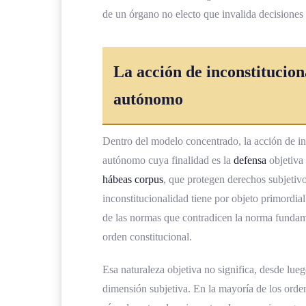
¿Qué diferencia existe entre la ac
de un órgano no electo que invalida decisiones d
¿Cuánto tiempo tarda la Sala Cons
inconstitucionalidad?
La acción de inconstitucio
¿Puede la Asamblea Legislativa v
autónomo
Conclusiones sobre la acción de inc
Referencias Bibliográficas
Dentro del modelo concentrado, la acción de in
autónomo cuya finalidad es la
defensa
objetiva 
hábeas corpus
, que protegen derechos subjetiv
inconstitucionalidad tiene por objeto primordia
de las normas que contradicen la norma fundamen
orden constitucional.
Esa naturaleza objetiva no significa, desde lue
dimensión subjetiva. En la mayoría de los orden