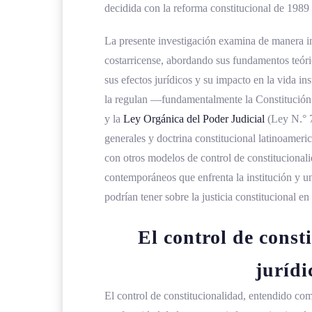
decidida con la reforma constitucional de 1989 
Efectos de la sentencia que declar
La presente investigación examina de manera int
Retroactividad y modulación 
costarricense, abordando sus fundamentos teóric
Integración de la Sala Constitucio
sus efectos jurídicos y su impacto en la vida ins
la regulan —fundamentalmente la Constitución P
Jurisprudencia de la Sala Constituc
y la
Ley Orgánica del
Poder Judicial
(Ley N.° 7
Grandes líneas temáticas de la jur
generales y doctrina constitucional latinoamer
con otros modelos de control de constitucionali
La inconstitucionalidad por omisió
contemporáneos que enfrenta la institución y u
Control de vicios de procedimiento
podrían tener sobre la justicia constitucional e
Impacto de la acción de inconstituci
El control de const
Transformación de la cultura juríd
juríd
Incidencia en la producción legisl
El control de constitucionalidad, entendido co
Protección de los derechos fundam