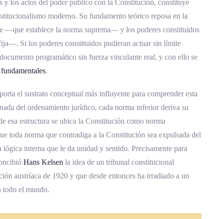
 y los actos del poder público con la Constitución, constituye
es del Estado
onstitucionalismo moderno. Su fundamento teórico reposa en la
ente —que establece la norma suprema— y los poderes constituidos
onstitucionalidad en América Latina
ja—. Si los poderes constituidos pudieran actuar sin límite
onstitucional
documento programático sin fuerza vinculante real, y con ello se
n al control represivo
 fundamentales
.
ión de inconstitucionalidad
porta el sustrato conceptual más influyente para comprender esta
nada del ordenamiento jurídico, cada norma inferior deriva su
ol de constitucionalidad latinoamericano
 de esa estructura se ubica la Constitución como norma
constitucionalidad en Costa Rica
ue toda norma que contradiga a la Constitución sea expulsada del
a lógica interna que le da unidad y sentido. Precisamente para
a Constitucional
concibió
Hans Kelsen
la idea de un tribunal constitucional
el nombramiento de magistrados
tución austríaca de 1920 y que desde entonces ha irradiado a un
ión de precedentes
n todo el mundo.
ncias constitucionales