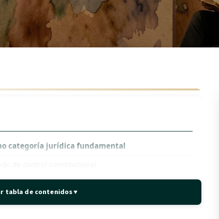
mo categoría jurídica fundamental
o de control constitucional
d como proceso constitucional autónomo
r tabla de contenidos
▼
ema mixto con predominio concentrado