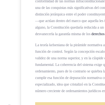
conformidad de las normas infraconstitucionales
Impacto en el equilibrio de poder
una de las conquistas más significativas del c
distinción jerárquica entre el poder constituy
Análisis comparado del control de c
—que actúan dentro del marco que aquella les fi
El modelo colombiano y la Corte C
alguno, la Constitución quedaría reducida a un 
El modelo chileno: de la prevenció
desvanecerla la garantía misma de los
derechos
El modelo mexicano: amparo y acc
La teoría kelseniana de la pirámide normativa a
función de control. Según la concepción escalo
Tendencias regionales en el contr
validez de una norma superior, y en la cúspide
Desafíos actuales de la acción de in
fundamental. La coherencia del sistema exige q
ordenamiento, pues de lo contrario se quiebra l
La sobrecarga de trabajo de la Sal
cumplir esa función de depuración normativa 
El desafío de la politización en 
especializado, idea que cristalizó en la Consti
Coherencia jurisprudencial y gest
número creciente de ordenamientos jurídicos e
La ejecución efectiva de las sente