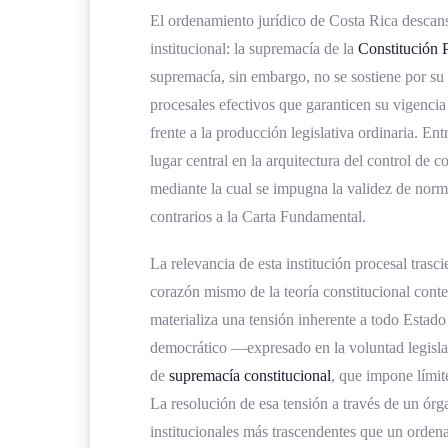
Supremacía constitucional y sober
El ordenamiento jurídico de Costa Rica descans
institucional: la supremacía de la
Constitución P
Evolución histórica del control de c
supremacía, sin embargo, no se sostiene por s
Antecedentes del control constitu
procesales efectivos que garanticen su vigencia m
La reforma de 1989 y la creación d
frente a la producción legislativa ordinaria. E
lugar central en la arquitectura del control de co
Consolidación de la Sala IV desde
mediante la cual se impugna la validez de norma
Marco normativo de la acción de inc
contrarios a la Carta Fundamental.
Fundamento constitucional del co
La relevancia de esta institución procesal trasc
Regulación procesal en la Ley de l
corazón mismo de la teoría constitucional cont
materializa una tensión inherente a todo Estado 
Causales de procedencia segú
democrático —expresado en la voluntad legisla
Exclusiones previstas en el ar
de
supremacía constitucional
, que impone límite
Legitimación activa conforme 
La resolución de esa tensión a través de un órg
institucionales más trascendentes que un orden
Requisitos formales y trámite