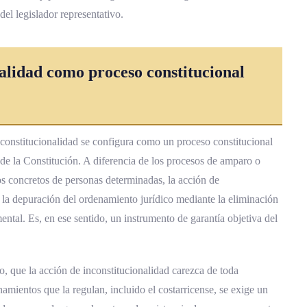
ción de inconstitucionalidad y el recurso de amparo?
el legislador representativo.
titucional en resolver una acción de
nalidad como proceso constitucional
olver a aprobar una norma declarada inconstitucional?
onstitucionalidad en el derecho costarricense
constitucionalidad se configura como un proceso constitucional
de la Constitución. A diferencia de los procesos de amparo o
os concretos de personas determinadas, la acción de
l la depuración del ordenamiento jurídico mediante la eliminación
tal. Es, en ese sentido, un instrumento de garantía objetiva del
go, que la acción de inconstitucionalidad carezca de toda
amientos que la regulan, incluido el costarricense, se exige un