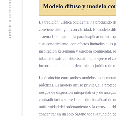
ARTÍCULO ANTERIOR
El diálogo entre la Sala Constituc
Modelo difuso y modelo con
Tecnología y justicia constitucional:
La tradición jurídica occidental ha producido 
Inteligencia artificial al servicio de
conviene distinguir con claridad. El modelo dif
Transparencia algorítmica como nu
sistema la competencia para inaplicar normas q
a su conocimiento, con efectos limitados a las p
Acceso digital a la justicia constit
inspiración kelseniana y europea continental,
Protección constitucional de datos
tribunal o sala constitucional— que ejerce el co
inconstitucional del ordenamiento jurídico de m
Preguntas frecuentes sobre la acció
¿Qué es la acción de inconstitucio
La distinción entre ambos modelos no es meram
prácticas. El modelo difuso privilegia la protec
¿Quién puede interponer una acció
riesgos de dispersión interpretativa y de insegu
¿Qué normas pueden ser impugna
contradictorios sobre la constitucionalidad de
uniformidad del ordenamiento y la certeza jurídi
¿Cuáles son los efectos de una dec
concentrar en un solo órgano toda la función de