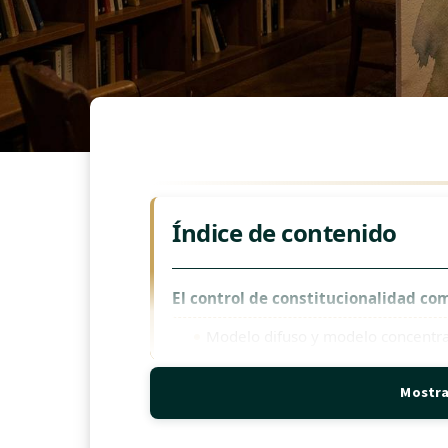
Índice de contenido
El control de constitucionalidad co
Modelo difuso y modelo concentrad
La acción de inconstitucionalida
Mostra
El modelo costarricense: un sist