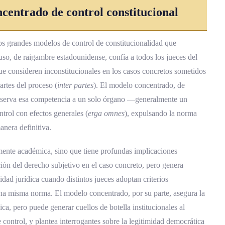
ional y la Corte Interamericana
centrado de control constitucional
 un factor disruptivo
dos grandes modelos de control de constitucionalidad que
 la justicia constitucional
uso, de raigambre estadounidense, confía a todos los jueces del
evo objeto de control constitucional
ue consideren inconstitucionales en los casos concretos sometidos
artes del proceso (
inter partes
). El modelo concentrado, de
ucional en Costa Rica
 reserva esa competencia a un solo órgano —generalmente un
 personales y privacidad digital
ntrol con efectos generales (
erga omnes
), expulsando la norma
anera definitiva.
n de inconstitucionalidad en Costa Rica
nalidad y para qué sirve?
ente académica, sino que tiene profundas implicaciones
ción del derecho subjetivo en el caso concreto, pero genera
n de inconstitucionalidad en Costa Rica?
ridad jurídica cuando distintos jueces adoptan criterios
das mediante esta acción?
 una misma norma. El modelo concentrado, por su parte, asegura la
ca, pero puede generar cuellos de botella institucionales al
laratoria de inconstitucionalidad?
 control, y plantea interrogantes sobre la legitimidad democrática