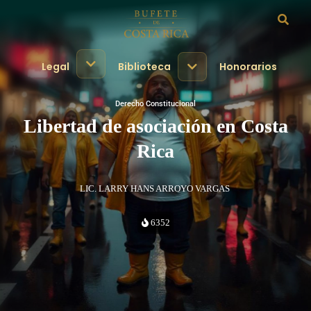
Legal
Biblioteca
Honorarios
Derecho Constitucional
Libertad de asociación en Costa
Rica
LIC. LARRY HANS ARROYO VARGAS
6352