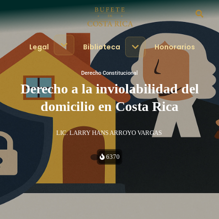
Legal
Biblioteca
Honorarios
Derecho Constitucional
Derecho a la inviolabilidad del
domicilio en Costa Rica
LIC. LARRY HANS ARROYO VARGAS
6370