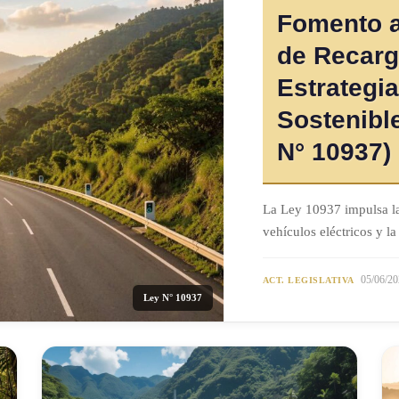
Fomento a 
de Recarg
Estrategia
Sostenibl
N° 10937)
La Ley 10937 impulsa la
vehículos eléctricos y la
05/06/20
ACT. LEGISLATIVA
Ley N° 10937