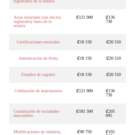
registrales) en la notaría
Actas notariales (sin efectos
₡121 000
₡136
registrales) fuera de la
730
notaría
Certificaciones notariales
₡18 150
₡20 510
Autenticación de firma
₡18 150
₡20 510
Estudios de registro
₡18 150
₡20 510
Celebración de matrimonios
₡121 000
₡136
730
Constitución de sociedades
₡181 500
₡205
mercantiles
095
Modificaciones de estatutos,
₡90 750
₡102