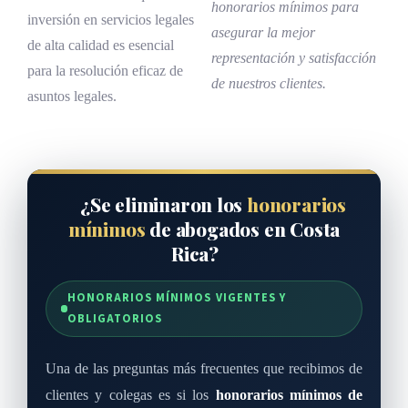
honorarios mínimos para
inversión en servicios legales
asegurar la mejor
de alta calidad es esencial
representación y satisfacción
para la resolución eficaz de
de nuestros clientes.
asuntos legales.
¿Se eliminaron los
honorarios
mínimos
de abogados en Costa
Rica?
HONORARIOS MÍNIMOS VIGENTES Y
OBLIGATORIOS
Una de las preguntas más frecuentes que recibimos de
clientes y colegas es si los
honorarios mínimos de