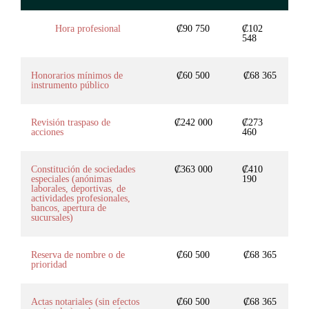
Hora profesional
₡90 750
₡102
548
Honorarios mínimos de
₡60 500
₡68 365
instrumento público
Revisión traspaso de
₡242 000
₡273
acciones
460
Constitución de sociedades
₡363 000
₡410
especiales (anónimas
190
laborales, deportivas, de
actividades profesionales,
bancos, apertura de
sucursales)
Reserva de nombre o de
₡60 500
₡68 365
prioridad
Actas notariales (sin efectos
₡60 500
₡68 365