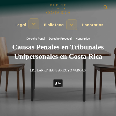
Legal
Biblioteca
Honorarios
Derecho Penal
·
Derecho Procesal
·
Honorarios
Causas Penales en Tribunales
Unipersonales en Costa Rica
LIC. LARRY HANS ARROYO VARGAS
62