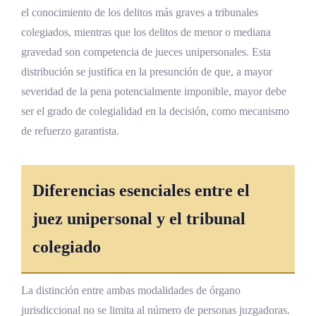
Acceso a la justicia penal
el conocimiento de los delitos más graves a tribunales
Celeridad procesal y principio de oralidad
colegiados, mientras que los delitos de menor o mediana
gravedad son competencia de jueces unipersonales. Esta
Calidad de las decisiones y control
jurisdiccional
distribución se justifica en la presunción de que, a mayor
severidad de la pena potencialmente imponible, mayor debe
Efectos sobre la víctima y el imputado
ser el grado de colegialidad en la decisión, como mecanismo
El papel del Ministerio Público
de refuerzo garantista.
La defensa pública
Análisis comparado de los tribunales
Diferencias esenciales entre el
unipersonales en materia penal
juez unipersonal y el tribunal
El modelo de tribunales unipersonales en el
colegiado
derecho continental europeo
El modelo latinoamericano
La distinción entre ambas modalidades de órgano
Lecciones del derecho comparado
jurisdiccional no se limita al número de personas juzgadoras.