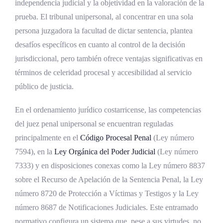
independencia judicial y la objetividad en la valoración de la
Desarrollo histórico de los tribunales
prueba. El tribunal unipersonal, al concentrar en una sola
unipersonales en Costa Rica
persona juzgadora la facultad de dictar sentencia, plantea
desafíos específicos en cuanto al control de la decisión
Antecedentes en la tradición hispánica
jurisdiccional, pero también ofrece ventajas significativas en
colonial
términos de celeridad procesal y accesibilidad al servicio
La codificación penal costarricense en el
público de justicia.
siglo XIX y la primera mitad del siglo XX
En el ordenamiento jurídico costarricense, las competencias
La Ley número 7594 y el tránsito al modelo
del juez penal unipersonal se encuentran reguladas
acusatorio
principalmente en el
Código Procesal Penal
(Ley número
Reformas procesales posteriores
7594), en la
Ley Orgánica del
Poder Judicial
(Ley número
7333) y en disposiciones conexas como la Ley número 8837
Marco normativo vigente de las causas
sobre el Recurso de Apelación de la Sentencia Penal, la Ley
penales en tribunales unipersonales
número 8720 de Protección a Víctimas y Testigos y la Ley
La Constitución Política como fundamento
número 8687 de Notificaciones Judiciales. Este entramado
El Código Procesal Penal como columna
normativo configura un sistema que, pese a sus virtudes, no