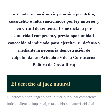
¿Cuál es la diferencia entre un tribunal
unipersonal y uno colegiado en materia
«A nadie se hará sufrir pena sino por delito,
penal?
cuasidelito o falta sancionados por ley anterior y
¿Es necesario contar con un abogado en un
en virtud de sentencia firme dictada por
proceso penal ante tribunal unipersonal?
autoridad competente, previa oportunidad
concedida al indiciado para ejercitar su
defensa
y
¿Qué protecciones existen para las víctimas
y testigos en el proceso ante tribunal
mediante la necesaria demostración de
unipersonal?
culpabilidad.» (Artículo 39 de la
Constitución
Política de Costa Rica
)
¿Cómo se determina la competencia
territorial del tribunal unipersonal?
¿Qué medidas alternativas al juicio pueden
El derecho al
juez natural
aplicarse en causas ante tribunal
unipersonal?
El derecho a ser juzgado por un juez o tribunal competente,
Conclusiones sobre las causas penales en
independiente e imparcial, establecido con anterioridad al