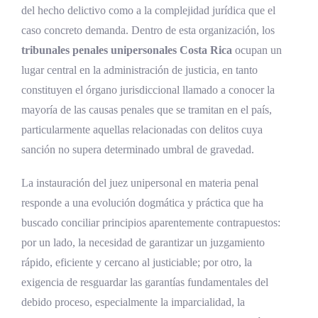
del hecho delictivo como a la complejidad jurídica que el
Garantías procesales aplicables en el juicio
caso concreto demanda. Dentro de esta organización, los
ante tribunal unipersonal
tribunales penales unipersonales Costa Rica
ocupan un
El derecho al juez natural
lugar central en la administración de justicia, en tanto
constituyen el órgano jurisdiccional llamado a conocer la
Presunción de inocencia y carga de la
mayoría de las causas penales que se tramitan en el país,
prueba
particularmente aquellas relacionadas con delitos cuya
Defensa técnica y material
sanción no supera determinado umbral de gravedad.
Oralidad, inmediación, contradicción y
La instauración del juez unipersonal en materia penal
publicidad
responde a una evolución dogmática y práctica que ha
Otras garantías esenciales
buscado conciliar principios aparentemente contrapuestos:
Rol del Ministerio Público y la defensa ante
por un lado, la necesidad de garantizar un juzgamiento
el juez unipersonal
rápido, eficiente y cercano al justiciable; por otro, la
exigencia de resguardar las garantías fundamentales del
La víctima y el querellante en el proceso
debido proceso, especialmente la imparcialidad, la
ante tribunal unipersonal