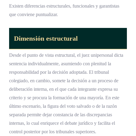
Existen diferencias estructurales, funcionales y garantistas
El derecho al recurso en perspectiva
que conviene puntualizar.
comparada
Desafíos y perspectivas del juez unipersonal
Dimensión estructural
en materia penal
La carga de trabajo de los jueces
Desde el punto de vista estructural, el juez unipersonal dicta
unipersonales
sentencia individualmente, asumiendo con plenitud la
La capacitación y actualización judicial
responsabilidad por la decisión adoptada. El tribunal
colegiado, en cambio, somete la decisión a un proceso de
Medidas alternativas al proceso penal
deliberación interna, en el que cada integrante expresa su
ordinario
criterio y se procura la formación de una mayoría. En este
La protección de derechos de grupos en
último escenario, la figura del voto salvado o de la razón
condición de vulnerabilidad
separada permite dejar constancia de las discrepancias
La relación entre el sistema penal y la
internas, lo cual enriquece el debate jurídico y facilita el
justicia restaurativa
control posterior por los tribunales superiores.