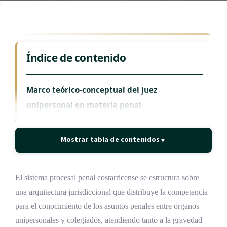
Índice de contenido
Marco teórico-conceptual del juez
unipersonal en materia penal
Concepto de tribunal unipersonal en materia
penal
Mostrar tabla de contenidos
▼
Diferencias esenciales entre el juez
unipersonal y el tribunal colegiado
El sistema procesal penal costarricense se estructura sobre
Dimensión estructural
una arquitectura jurisdiccional que distribuye la competencia
para el conocimiento de los asuntos penales entre órganos
Dimensión funcional
unipersonales y colegiados, atendiendo tanto a la gravedad
Dimensión garantista