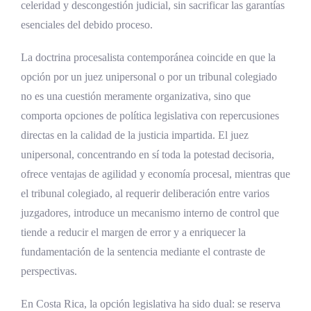
celeridad y descongestión judicial, sin sacrificar las garantías
Fundamentación de la sentencia
esenciales del debido proceso.
Valoración de la prueba
La doctrina procesalista contemporánea coincide en que la
Actuación del juez unipersonal
opción por un juez unipersonal o por un tribunal colegiado
no es una cuestión meramente organizativa, sino que
El Tribunal de Apelación de Sentencia Penal
comporta opciones de política legislativa con repercusiones
Criterios jurisprudenciales sobre
directas en la calidad de la justicia impartida. El juez
competencia
unipersonal, concentrando en sí toda la potestad decisoria,
Criterios jurisprudenciales sobre protección
ofrece ventajas de agilidad y economía procesal, mientras que
de víctimas y testigos
el tribunal colegiado, al requerir deliberación entre varios
juzgadores, introduce un mecanismo interno de control que
Impacto en el sistema de justicia penal
tiende a reducir el margen de error y a enriquecer la
costarricense
fundamentación de la sentencia mediante el contraste de
La descongestión del sistema de justicia
perspectivas.
penal
En Costa Rica, la opción legislativa ha sido dual: se reserva