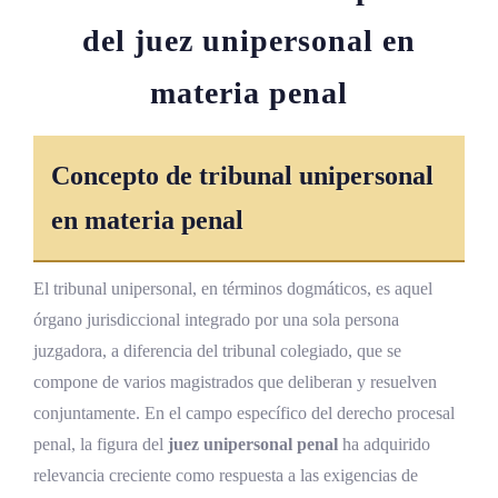
La Ley número 8687 de Notificaciones
del juez unipersonal en
Judiciales
materia penal
Instrumentos internacionales aplicables
Análisis jurisprudencial sobre tribunales
Concepto de tribunal unipersonal
unipersonales en materia penal
en materia penal
Líneas jurisprudenciales de la Sala
Constitucional
El juez natural
El tribunal unipersonal, en términos dogmáticos, es aquel
órgano jurisdiccional integrado por una sola persona
El derecho de defensa
juzgadora, a diferencia del tribunal colegiado, que se
La presunción de inocencia
compone de varios magistrados que deliberan y resuelven
conjuntamente. En el campo específico del derecho procesal
El derecho al recurso
penal, la figura del
juez unipersonal penal
ha adquirido
Líneas jurisprudenciales de la Sala Tercera
relevancia creciente como respuesta a las exigencias de
de la Corte Suprema de Justicia