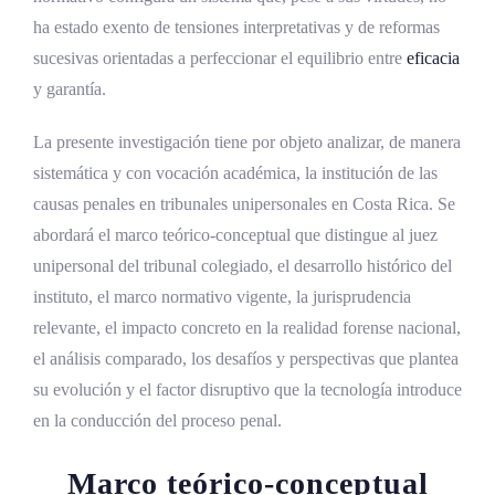
vertebral
ha estado exento de tensiones interpretativas y de reformas
sucesivas orientadas a perfeccionar el equilibrio entre
eficacia
La fase de investigación preparatoria
y garantía.
La fase intermedia
La presente investigación tiene por objeto analizar, de manera
El juicio oral y público ante el tribunal
sistemática y con vocación académica, la institución de las
unipersonal
causas penales en tribunales unipersonales en Costa Rica. Se
El régimen recursivo
abordará el marco teórico-conceptual que distingue al juez
El Código Penal (Ley número 4573)
unipersonal del tribunal colegiado, el desarrollo histórico del
instituto, el marco normativo vigente, la jurisprudencia
La Ley Orgánica del Poder Judicial (Ley
relevante, el impacto concreto en la realidad forense nacional,
número 7333)
el análisis comparado, los desafíos y perspectivas que plantea
La Ley número 8837 sobre Recurso de
su evolución y el factor disruptivo que la tecnología introduce
Apelación de la Sentencia Penal
en la conducción del proceso penal.
La Ley número 8720 de Protección a
Víctimas y Testigos
Marco teórico-conceptual