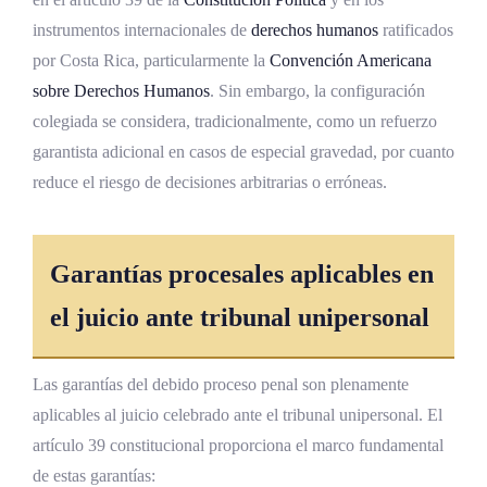
La transparencia digital y el acceso a la
instrumentos internacionales de
derechos humanos
ratificados
jurisprudencia
por Costa Rica, particularmente la
Convención Americana
sobre Derechos Humanos
. Sin embargo, la configuración
Preguntas frecuentes sobre las causas
colegiada se considera, tradicionalmente, como un refuerzo
penales en tribunales unipersonales
garantista adicional en casos de especial gravedad, por cuanto
¿Qué es un tribunal penal unipersonal en
reduce el riesgo de decisiones arbitrarias o erróneas.
Costa Rica?
¿Qué delitos conoce un juez penal
unipersonal?
Garantías procesales aplicables en
¿Cuáles son las fases del proceso penal ante
el juicio ante tribunal unipersonal
un tribunal unipersonal?
¿Qué garantías procesales se aplican en el
Las garantías del debido proceso penal son plenamente
juicio ante tribunal unipersonal?
aplicables al juicio celebrado ante el tribunal unipersonal. El
artículo 39 constitucional proporciona el marco fundamental
¿Se puede recurrir la sentencia dictada por
un tribunal penal unipersonal?
de estas garantías: