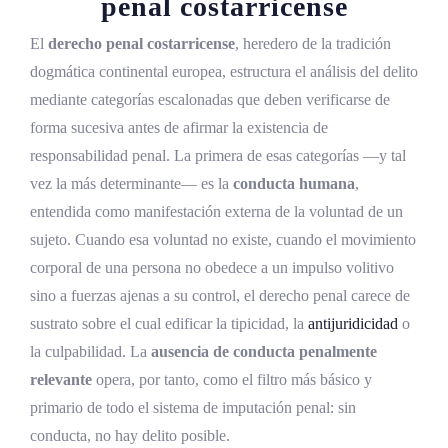
penal costarricense
El concepto negativo de acción y su función
dogmática
El
derecho penal costarricense
, heredero de la tradición
dogmática continental europea, estructura el análisis del delito
Desarrollo histórico de la ausencia de
mediante categorías escalonadas que deben verificarse de
conducta
forma sucesiva antes de afirmar la existencia de
Antecedentes en el derecho penal clásico
responsabilidad penal. La primera de esas categorías —y tal
La codificación penal en Costa Rica
vez la más determinante— es la
conducta humana
,
entendida como manifestación externa de la voluntad de un
Marco normativo de la ausencia de conducta
sujeto. Cuando esa voluntad no existe, cuando el movimiento
en Costa Rica
corporal de una persona no obedece a un impulso volitivo
Fundamento constitucional
sino a fuerzas ajenas a su control, el derecho penal carece de
sustrato sobre el cual edificar la tipicidad, la
antijuridicidad
o
Disposiciones del Código Penal
la culpabilidad. La
ausencia de conducta penalmente
Garantías procesales aplicables
relevante
opera, por tanto, como el filtro más básico y
primario de todo el sistema de imputación penal: sin
Supuestos de ausencia de conducta en el
conducta, no hay delito posible.