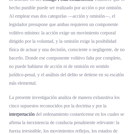
hecho punible puede ser realizado por acción o por omisión.
Inconsciencia total versus inconsciencia
Al emplear esas dos categorías —acción y omisión—, el
parcial
legislador presupone que ambas requieren un componente
Supuestos reconocidos por la doctrina
volitivo mínimo: la acción exige un movimiento corporal
Relación con la inimputabilidad de los
dirigido por la voluntad, y la omisión exige la posibilidad
artículos 42 y 43 del Código Penal
física de actuar y una decisión, consciente o negligente, de no
hacerlo. Donde ese componente volitivo falta por completo,
La embriaguez y la intoxicación plena
no puede hablarse de acción ni de omisión en sentido
Caso fortuito y fuerza mayor
jurídico-penal, y el análisis del delito se detiene en su escalón
Concepto y elementos del caso fortuito
más elemental.
Concepto y elementos de la fuerza
La presente investigación analiza de manera exhaustiva los
mayor
cinco supuestos reconocidos por la doctrina y por la
Distinción doctrinal y equiparación
interpretación
del ordenamiento costarricense en los cuales se
práctica
afirma la inexistencia de conducta penalmente relevante: la
fuerza irresistible, los movimientos reflejos, los estados de
Fundamento en el principio de