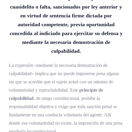
Convergencia doctrinal latinoamericana
cuasidelito o falta, sancionados por ley anterior y
en virtud de sentencia firme dictada por
Desafíos y perspectivas actuales
autoridad competente, previa oportunidad
Neurociencia y libre albedrío
concedida al indiciado para ejercitar su defensa y
Nuevas sustancias psicoactivas
mediante la necesaria demostración de
culpabilidad.
Estados intermedios de conciencia
La expresión «mediante la necesaria demostración de
Factor disruptivo: tecnología y ausencia de
culpabilidad» implica que no puede imponerse pena alguna
conducta
sin que se acredite que el sujeto actuó con un mínimo de
Avances probatorios
voluntariedad y reprochabilidad. Este
principio de
Inteligencia artificial y sistemas autónomos
culpabilidad
, de rango constitucional, prohíbe la
responsabilidad objetiva y exige que toda sanción penal se
Farmacología y drogas de sumisión
fundamente en una conducta voluntaria del agente. Allí
Preguntas frecuentes sobre la ausencia de
donde esa voluntariedad no existe, la imposición de una pena
resultaría inconstitucional.