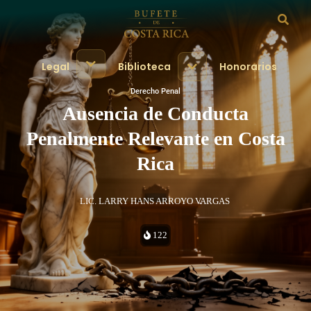
Legal
Biblioteca
Honorarios
Derecho Penal
Ausencia de Conducta
Penalmente Relevante en Costa
Rica
LIC. LARRY HANS ARROYO VARGAS
122