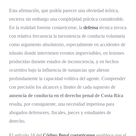
derecho penal costarricense
Esta afirmación, que podría parecer una obviedad teórica,
Fuerza irresistible
encierra sin embargo una complejidad práctica considerable.
Elementos constitutivos y naturaleza
En la realidad forense costarricense, la
defensa
técnica invoca
jurídica
con relativa frecuencia la inexistencia de conducta voluntaria
Distinción fundamental entre vis
como argumento absolutorio, especialmente en accidentes de
absoluta y vis compulsiva
tránsito donde intervienen eventos imprevisibles, en lesiones
Ejemplos y casuística
producidas durante estados de inconsciencia, y en hechos
ocurridos bajo la influencia de sustancias que alteran
Fundamento normativo en el derecho
profundamente la capacidad volitiva del agente. Comprender
costarricense
con precisión los alcances y límites de cada supuesto de
Movimientos reflejos
ausencia de conducta en el derecho penal de Costa Rica
Distinción entre actos reflejos puros y
resulta, por consiguiente, una necesidad imperiosa para
reacciones impulsivas
abogados defensores, fiscales, jueces y estudiantes de
derecho.
Ejemplos y relevancia práctica
Estados de inconsciencia
El artículo 18 del
Código Penal costarricense
establece que el