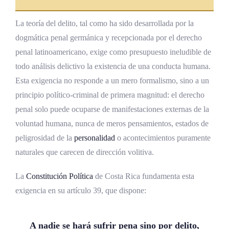
Relevancia práctica: delitos bajo efectos
La teoría del delito, tal como ha sido desarrollada por la
de alcohol y drogas
dogmática penal germánica y recepcionada por el derecho
Análisis jurisprudencial en Costa Rica
penal latinoamericano, exige como presupuesto ineludible de
todo análisis delictivo la existencia de una conducta humana.
Pronunciamientos de la Sala Tercera sobre
Esta exigencia no responde a un mero formalismo, sino a un
inconsciencia e intoxicación
principio político-criminal de primera magnitud: el derecho
Jurisprudencia sobre caso fortuito en
penal solo puede ocuparse de manifestaciones externas de la
accidentes de tránsito
voluntad humana, nunca de meros pensamientos, estados de
Pronunciamientos de la Sala Constitucional
peligrosidad de la
personalidad
o acontecimientos puramente
naturales que carecen de dirección volitiva.
Análisis comparado
La
Constitución Política
de Costa Rica fundamenta esta
El modelo argentino
exigencia en su artículo 39, que dispone:
El modelo colombiano
El modelo español
A nadie se hará sufrir pena sino por delito,