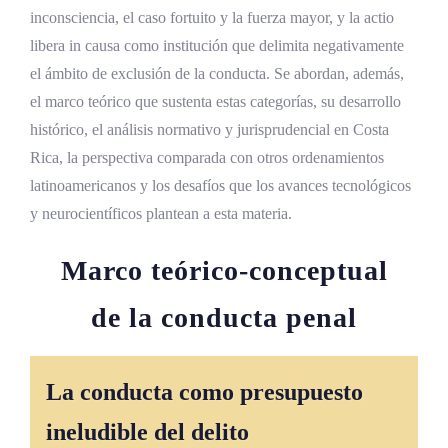
culpabilidad
inconsciencia, el caso fortuito y la fuerza mayor, y la actio
libera in causa como institución que delimita negativamente
Diferencia con la culpa inconsciente
el ámbito de exclusión de la conducta. Se abordan, además,
Aplicación jurisprudencial en Costa Rica
el marco teórico que sustenta estas categorías, su desarrollo
histórico, el análisis normativo y jurisprudencial en Costa
Carga de la prueba
Rica, la perspectiva comparada con otros ordenamientos
Actio libera in causa
latinoamericanos y los desafíos que los avances tecnológicos
Concepto y fundamento
y neurocientíficos plantean a esta materia.
Regulación en el artículo 44 del Código
Marco teórico-conceptual
Penal
Modalidades de la actio libera in causa
de la conducta penal
Interacción con el artículo 42 del Código
Penal
La conducta como
presupuesto
El debate sobre el principio de
ineludible del delito
coincidencia