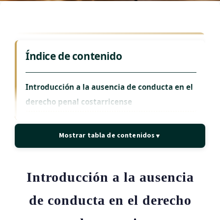
Índice de contenido
Introducción a la ausencia de conducta en el
derecho penal costarricense
Marco teórico-conceptual de la conducta
Mostrar tabla de contenidos
▼
penal
La conducta como presupuesto ineludible
del delito
Introducción a la ausencia
Evolución doctrinal del concepto de acción
de conducta en el derecho
penal