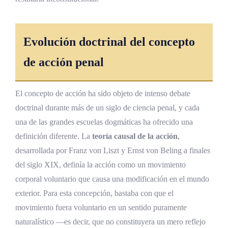
conducta en el derecho penal costarricense
¿Qué sucede si una persona causa un daño
durante un ataque epiléptico?
Evolución doctrinal del concepto
¿La embriaguez voluntaria excluye la
de acción penal
responsabilidad penal en Costa Rica?
¿Cómo se distingue el caso fortuito de la
El concepto de acción ha sido objeto de intenso debate
imprudencia en un accidente de tránsito?
doctrinal durante más de un siglo de ciencia penal, y cada
¿Puede una persona ser condenada por
una de las grandes escuelas dogmáticas ha ofrecido una
actos realizados durante el sonambulismo?
definición diferente. La
teoría causal de la acción
,
¿La fuerza irresistible está regulada
desarrollada por Franz von Liszt y Ernst von Beling a finales
expresamente en el Código Penal
del siglo XIX, definía la acción como un movimiento
costarricense?
corporal voluntario que causa una modificación en el mundo
exterior. Para esta concepción, bastaba con que el
¿Qué diferencia hay entre ausencia de
conducta e inimputabilidad?
movimiento fuera voluntario en un sentido puramente
naturalístico —es decir, que no constituyera un mero reflejo