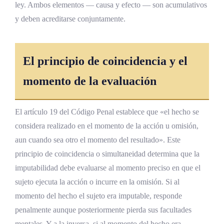
causa
ley. Ambos elementos — causa y efecto — son acumulativos
y deben acreditarse conjuntamente.
La tensión con el principio de
coincidencia
Modelo de la excepción
El principio de coincidencia y el
Modelo de la tipicidad
momento de la evaluación
Posición del derecho costarricense y
límites de la doctrina
El artículo 19 del Código Penal establece que «el hecho se
considera realizado en el momento de la acción u omisión,
Análisis Jurisprudencial
aun cuando sea otro el momento del resultado». Este
Criterios de la Sala Tercera sobre valoración
principio de coincidencia o simultaneidad determina que la
pericial
imputabilidad debe evaluarse al momento preciso en que el
Garantías constitucionales para inimputables
sujeto ejecuta la acción o incurre en la omisión. Si al
momento del hecho el sujeto era imputable, responde
Constitucionalidad de la duración
indeterminada
penalmente aunque posteriormente pierda sus facultades
mentales. Y a la inversa, si al momento del hecho era