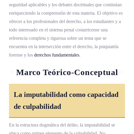
seguridad aplicables y los debates doctrinales que continúan
Grave perturbación de la conciencia
enriqueciendo la comprensión de esta materia. El objetivo es
Estados crepusculares y embriaguez
ofrecer a los profesionales del derecho, a los estudiantes y a
patológica
todo interesado en el sistema penal costarricense una
referencia completa y rigurosa sobre un tema que se
Intoxicación involuntaria y
reacciones de corto circuito
encuentra en la intersección entre el derecho, la psiquiatría
forense y los
derechos fundamentales
.
Efectos jurídicos de la inimputabilidad
La declaración de inimputabilidad no es
Marco Teórico-Conceptual
absolución
Medidas de seguridad aplicables
La imputabilidad como capacidad
Duración, revisión periódica y
de culpabilidad
proporcionalidad
Responsabilidad civil del inimputable
En la estructura dogmática del delito, la imputabilidad se
Procedimiento especial para inimputables
ubica como primer elemento de la culpabilidad. No