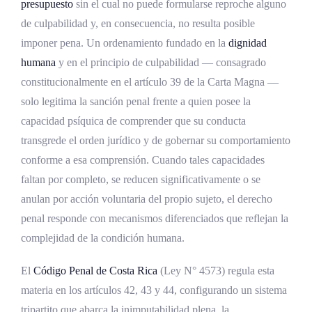
presupuesto
sin el cual no puede formularse reproche alguno
Culpabilidad e imputabilidad en el marco
constitucional
de culpabilidad y, en consecuencia, no resulta posible
imponer pena. Un ordenamiento fundado en la
dignidad
Desarrollo Histórico
humana
y en el principio de culpabilidad — consagrado
Antecedentes en el derecho comparado
constitucionalmente en el artículo 39 de la Carta Magna —
solo legitima la sanción penal frente a quien posee la
Evolución en el ordenamiento costarricense
capacidad psíquica de comprender que su conducta
Marco Normativo
transgrede el orden jurídico y de gobernar su comportamiento
conforme a esa comprensión. Cuando tales capacidades
Instrumentos internacionales aplicables
faltan por completo, se reducen significativamente o se
Fundamento constitucional costarricense
anulan por acción voluntaria del propio sujeto, el derecho
penal responde con mecanismos diferenciados que reflejan la
El núcleo normativo: artículos 42, 43 y 44 del
complejidad de la condición humana.
Código Penal
Régimen de medidas de seguridad en el
El
Código Penal de Costa Rica
(Ley N° 4573) regula esta
Código Penal
materia en los artículos 42, 43 y 44, configurando un sistema
Procedimiento especial en el Código
tripartito que abarca la inimputabilidad plena, la