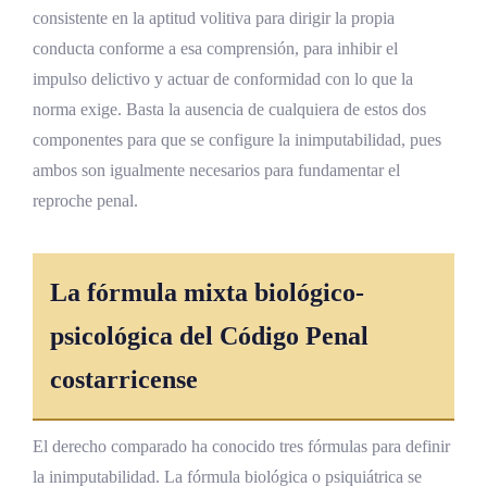
consistente en la aptitud volitiva para dirigir la propia
Intoxicación parcial y estados
emocionales intensos
conducta conforme a esa comprensión, para inhibir el
impulso delictivo y actuar de conformidad con lo que la
Efectos jurídicos: atenuación de la pena
norma exige. Basta la ausencia de cualquiera de estos dos
Discrecionalidad judicial y criterios de
componentes para que se configure la inimputabilidad, pues
graduación
ambos son igualmente necesarios para fundamentar el
Posibilidad de pena atenuada más
reproche penal.
medida de seguridad
Debate doctrinal y jurisprudencial
La fórmula mixta biológico-
Críticas a la categoría de imputabilidad
psicológica del
Código Penal
disminuida
costarricense
Perturbación provocada en el derecho penal
costarricense
El derecho comparado ha conocido tres fórmulas para definir
Concepto y fundamento: la actio libera in
la inimputabilidad. La fórmula biológica o psiquiátrica se
causa