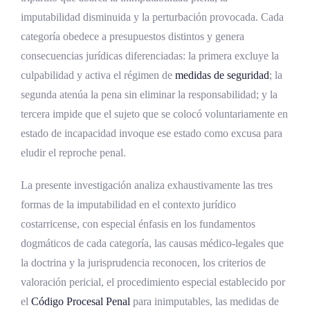
Procesal Penal
imputabilidad disminuida y la perturbación provocada. Cada
categoría obedece a presupuestos distintos y genera
Inimputabilidad en el derecho penal
consecuencias jurídicas diferenciadas: la primera excluye la
costarricense
culpabilidad y activa el régimen de
medidas de seguridad
; la
Concepto y fundamento normativo
segunda atenúa la pena sin eliminar la responsabilidad; y la
tercera impide que el sujeto que se colocó voluntariamente en
Causas de inimputabilidad
estado de incapacidad invoque ese estado como excusa para
Enfermedad mental como concepto
eludir el reproche penal.
jurídico-penal
La presente investigación analiza exhaustivamente las tres
Trastornos psicóticos
formas de la imputabilidad en el contexto jurídico
Trastorno bipolar en fase maníaca o
costarricense, con especial énfasis en los fundamentos
psicótica
dogmáticos de cada categoría, las causas médico-legales que
Demencias y discapacidad intelectual
la doctrina y la jurisprudencia reconocen, los criterios de
valoración pericial, el procedimiento especial establecido por
El debate sobre los trastornos de
el
Código Procesal Penal
para inimputables, las medidas de
personalidad