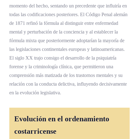
¿Puede un psicópata ser declarado
momento del hecho, sentando un precedente que influiría en
inimputable en Costa Rica?
todas las codificaciones posteriores. El Código Penal alemán
¿Qué papel desempeña el Instituto de
de 1871 refinó la fórmula al distinguir entre enfermedad
Criminología?
mental y perturbación de la conciencia y al establecer la
fórmula mixta que posteriormente adoptarían la mayoría de
Conclusiones
las legislaciones continentales europeas y latinoamericanas.
El siglo XX trajo consigo el desarrollo de la psiquiatría
Referencias Bibliográficas
forense y la criminología clínica, que permitieron una
comprensión más matizada de los trastornos mentales y su
relación con la conducta delictiva, influyendo decisivamente
en la evolución legislativa.
Evolución en el ordenamiento
costarricense