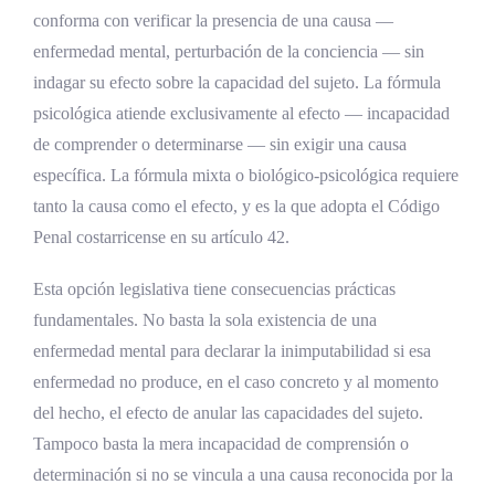
conforma con verificar la presencia de una causa —
Modalidades de la perturbación provocada
enfermedad mental, perturbación de la conciencia — sin
Actio libera in causa dolosa
indagar su efecto sobre la capacidad del sujeto. La fórmula
psicológica atiende exclusivamente al efecto — incapacidad
Actio libera in causa culposa
de comprender o determinarse — sin exigir una causa
Perturbación provocada sin dolo ni culpa
específica. La fórmula mixta o biológico-psicológica requiere
tanto la causa como el efecto, y es la que adopta el Código
Tipos de intoxicación y sus efectos jurídicos
Penal costarricense en su artículo 42.
Embriaguez voluntaria simple
Embriaguez preordenada
Esta opción legislativa tiene consecuencias prácticas
fundamentales. No basta la sola existencia de una
Embriaguez involuntaria y embriaguez
enfermedad mental para declarar la inimputabilidad si esa
patológica
enfermedad no produce, en el caso concreto y al momento
Intoxicación por drogas y el problema de
del hecho, el efecto de anular las capacidades del sujeto.
la adicción
Tampoco basta la mera incapacidad de comprensión o
Debate doctrinal sobre la actio libera in
determinación si no se vincula a una causa reconocida por la