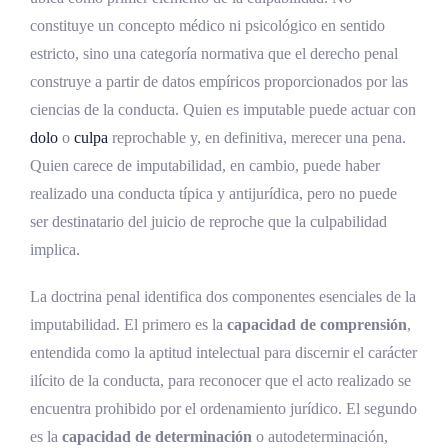
Marco procesal y garantías
constituye un concepto médico ni psicológico en sentido
estricto, sino una categoría normativa que el derecho penal
El peritaje psiquiátrico y psicológico
construye a partir de datos empíricos proporcionados por las
forense
ciencias de la conducta. Quien es imputable puede actuar con
Internamiento provisional como medida
dolo
o
culpa
reprochable y, en definitiva, merecer una pena.
cautelar
Quien carece de imputabilidad, en cambio, puede haber
realizado una conducta típica y antijurídica, pero no puede
Imputabilidad disminuida en el derecho
ser destinatario del juicio de reproche que la culpabilidad
penal costarricense
implica.
Concepto y regulación normativa
La doctrina penal identifica dos componentes esenciales de la
Causas de imputabilidad disminuida
imputabilidad. El primero es la
capacidad de comprensión
,
Trastornos mentales leves o
entendida como la aptitud intelectual para discernir el carácter
compensados
ilícito de la conducta, para reconocer que el acto realizado se
Discapacidad intelectual leve o
encuentra prohibido por el ordenamiento jurídico. El segundo
moderada
es la
capacidad de determinación
o autodeterminación,