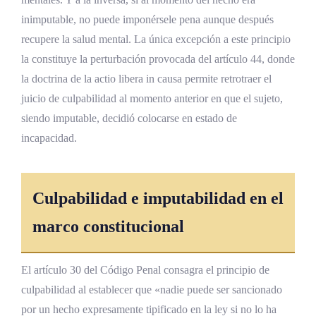
Impacto en Costa Rica
inimputable, no puede imponérsele pena aunque después
Realidad institucional y desafíos materiales
recupere la salud mental. La única excepción a este principio
la constituye la perturbación provocada del artículo 44, donde
Evolución hacia el modelo comunitario
la doctrina de la actio libera in causa permite retrotraer el
Papel del Instituto de Criminología
juicio de culpabilidad al momento anterior en que el sujeto,
siendo imputable, decidió colocarse en estado de
Análisis Comparado
incapacidad.
Modelo colombiano
Modelo argentino
Culpabilidad e imputabilidad en el
Modelo español y el límite de duración
marco constitucional
Tendencias en México y Chile
Desafíos y Perspectivas
El artículo 30 del Código Penal consagra el principio de
culpabilidad al establecer que «nadie puede ser sancionado
Actualización terminológica y normativa
por un hecho expresamente tipificado en la ley si no lo ha