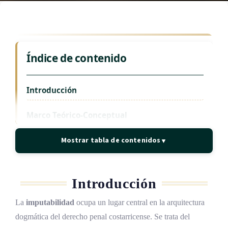
Índice de contenido
Introducción
Marco Teórico-Conceptual
La imputabilidad como capacidad de
Mostrar tabla de contenidos
▼
culpabilidad
La fórmula mixta biológico-psicológica del
Código Penal costarricense
Introducción
El principio de coincidencia y el momento de
La
imputabilidad
ocupa un lugar central en la arquitectura
la evaluación
dogmática del derecho penal costarricense. Se trata del