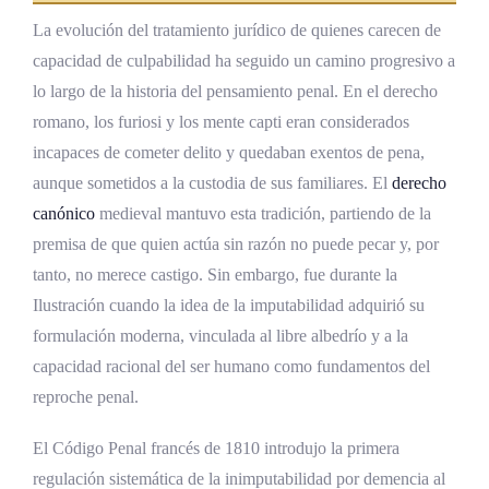
La evolución del tratamiento jurídico de quienes carecen de
Preguntas Frecuentes
capacidad de culpabilidad ha seguido un camino progresivo a
¿El inimputable queda libre sin
lo largo de la historia del pensamiento penal. En el derecho
consecuencias?
romano, los furiosi y los mente capti eran considerados
¿Quién decide si una persona es
incapaces de cometer delito y quedaban exentos de pena,
inimputable: el juez o el perito?
aunque sometidos a la custodia de sus familiares. El
derecho
canónico
medieval mantuvo esta tradición, partiendo de la
¿Puede una persona ebria alegar
premisa de que quien actúa sin razón no puede pecar y, por
inimputabilidad?
tanto, no merece castigo. Sin embargo, fue durante la
¿La imputabilidad disminuida es lo mismo
Ilustración cuando la idea de la imputabilidad adquirió su
que la inimputabilidad?
formulación moderna, vinculada al libre albedrío y a la
¿Qué sucede si un condenado enloquece
capacidad racional del ser humano como fundamentos del
durante el cumplimiento de la pena?
reproche penal.
¿Las medidas de seguridad pueden durar
El Código Penal francés de 1810 introdujo la primera
indefinidamente?
regulación sistemática de la inimputabilidad por demencia al