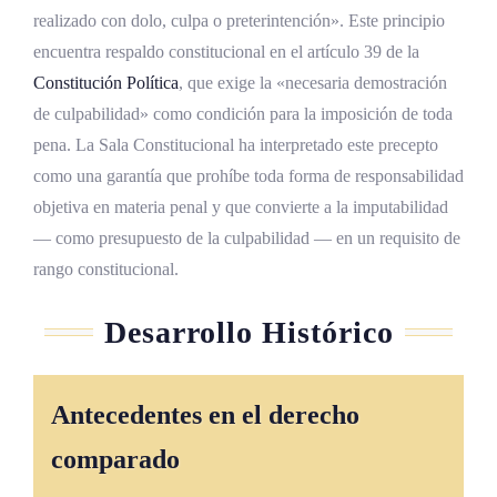
Condiciones materiales de cumplimiento
realizado con dolo, culpa o preterintención». Este principio
encuentra respaldo constitucional en el artículo 39 de la
Formación interdisciplinaria de operadores
jurídicos
Constitución Política
, que exige la «necesaria demostración
de culpabilidad» como condición para la imposición de toda
Hacia un modelo respetuoso de la
pena. La Sala Constitucional ha interpretado este precepto
autonomía
como una garantía que prohíbe toda forma de responsabilidad
Factor Disruptivo: Cómo la Tecnología Está
objetiva en materia penal y que convierte a la imputabilidad
Transformando la Evaluación de la
— como presupuesto de la culpabilidad — en un requisito de
rango constitucional.
Imputabilidad
Neuroimagen funcional y sus implicaciones
Desarrollo Histórico
probatorias
Inteligencia artificial en la evaluación
Antecedentes en el derecho
forense
comparado
Telepsiquiatría forense y monitoreo
electrónico