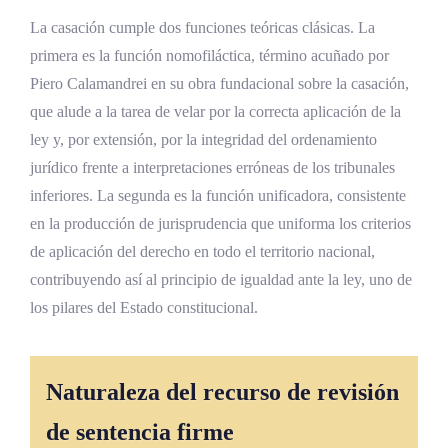
Conclusiones sobre los Recursos de Revisión
La casación cumple dos funciones teóricas clásicas. La
y Casación en Costa Rica
primera es la función nomofiláctica, término acuñado por
Consolidación jurisprudencial y análisis
Piero Calamandrei en su obra fundacional sobre la casación,
comparado
que alude a la tarea de velar por la correcta aplicación de la
ley y, por extensión, por la integridad del ordenamiento
Implicaciones para la práctica profesional
jurídico frente a interpretaciones erróneas de los tribunales
Función estructural en el sistema jurídico
inferiores. La segunda es la función unificadora, consistente
Reflexión final
en la producción de jurisprudencia que uniforma los criterios
de aplicación del derecho en todo el territorio nacional,
Referencias Bibliográficas
contribuyendo así al principio de igualdad ante la ley, uno de
los pilares del Estado constitucional.
Naturaleza del recurso de revisión
de sentencia firme