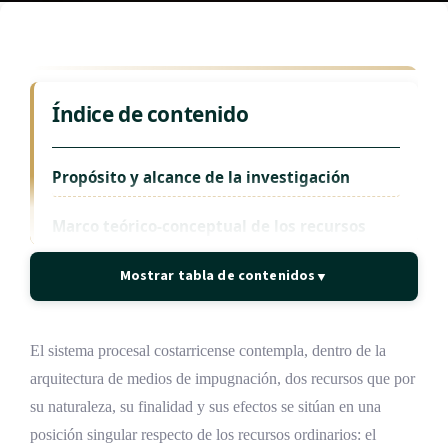
Índice de contenido
Propósito y alcance de la investigación
Marco teórico-conceptual de los recursos
extraordinarios
Mostrar tabla de contenidos
▼
Función nomofiláctica y unificadora de la
casación
El sistema procesal costarricense contempla, dentro de la
Naturaleza del recurso de revisión de
arquitectura de medios de impugnación, dos recursos que por
sentencia firme
su naturaleza, su finalidad y sus efectos se sitúan en una
Errores in iudicando y errores in
posición singular respecto de los recursos ordinarios: el
procedendo