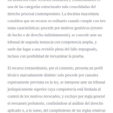
Líneas de evolución futura
una de las categorías estructurales más consolidadas del
Factor disruptivo: la tecnología en la
derecho procesal contemporáneo. La doctrina mayoritaria
casación y la revisión
considera que un recurso es ordinario cuando cumple con tres
notas características: procede por motivos genéricos (errores
Audiencias virtuales e inmediación
de hecho o de derecho indistintamente), se concede ante un
Inteligencia artificial y análisis predictivo
tribunal de segunda instancia con competencia amplia, y
suele dar lugar a una revisión plena del fallo impugnado,
Acceso público a la jurisprudencia
incluso con posibilidad de reexaminar la prueba.
Grabaciones audiovisuales y legal tech
El recurso extraordinario, por el contrario, presenta un perfil
Preguntas frecuentes sobre los Recursos de
técnico marcadamente distinto: solo procede por causales
Revisión y Casación en Costa Rica
expresamente previstas en la ley, se interpone ante un tribunal
¿Cuál es la diferencia entre un recurso
jerárquicamente superior cuya competencia está limitada al
ordinario y un recurso extraordinario?
control de los motivos invocados, y excluye por regla general
el reexamen probatorio, confinándose al análisis del derecho
¿Qué Sala conoce del recurso de casación
aplicado o, a lo sumo, del cumplimiento de las reglas relativas
según la materia?