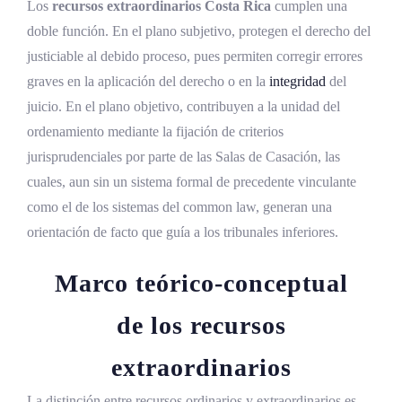
profesional
Los
recursos extraordinarios Costa Rica
cumplen una
doble función. En el plano subjetivo, protegen el derecho del
Análisis comparado de los recursos
justiciable al debido proceso, pues permiten corregir errores
extraordinarios
graves en la aplicación del derecho o en la
integridad
del
juicio. En el plano objetivo, contribuyen a la unidad del
Modelos europeos y latinoamericanos
ordenamiento mediante la fijación de criterios
Impacto de la jurisprudencia interamericana
jurisprudenciales por parte de las Salas de Casación, las
Diferencias estructurales con el common law
cuales, aun sin un sistema formal de precedente vinculante
como el de los sistemas del common law, generan una
Tendencias convergentes
orientación de facto que guía a los tribunales inferiores.
Desafíos y perspectivas del régimen de
Marco teórico-conceptual
casación y revisión
Coherencia jurisprudencial y articulación
de los recursos
institucional
extraordinarios
Formalidad técnica y reenvío
La distinción entre recursos ordinarios y extraordinarios es