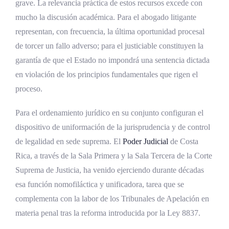
Régimen de la casación y la revisión en
grave. La relevancia práctica de estos recursos excede con
materia penal
mucho la discusión académica. Para el abogado litigante
representan, con frecuencia, la última oportunidad procesal
Competencia de la Sala Tercera casación
de torcer un fallo adverso; para el justiciable constituyen la
El recurso de revisión de sentencia firme
garantía de que el Estado no impondrá una sentencia dictada
en materia penal
en violación de los principios fundamentales que rigen el
Régimen de la casación en materia civil
proceso.
Revisión en materia civil
Para el ordenamiento jurídico en su conjunto configuran el
Régimen de la casación en materia laboral
dispositivo de uniformación de la jurisprudencia y de control
de legalidad en sede suprema. El
Poder Judicial
de Costa
Régimen de la casación en materia de
Rica, a través de la Sala Primera y la Sala Tercera de la Corte
familia
Suprema de Justicia, ha venido ejerciendo durante décadas
Ley Orgánica del Poder Judicial y
esa función nomofiláctica y unificadora, tarea que se
competencia de las Salas
complementa con la labor de los Tribunales de Apelación en
Análisis jurisprudencial del recurso de
materia penal tras la reforma introducida por la Ley 8837.
casación y revisión