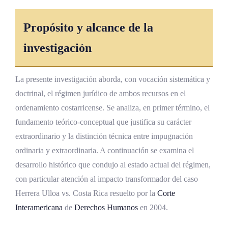
Técnica casacional y requisitos de
Propósito y alcance de la
admisibilidad
investigación
Criterios sobre el recurso de revisión Costa
Rica
La presente investigación aborda, con vocación sistemática y
Doctrina de la Sala Primera en casación civil
doctrinal, el régimen jurídico de ambos recursos en el
Articulación con la jurisprudencia
ordenamiento costarricense. Se analiza, en primer término, el
constitucional
fundamento teórico-conceptual que justifica su carácter
extraordinario y la distinción técnica entre impugnación
Impacto en el sistema judicial costarricense
ordinaria y extraordinaria. A continuación se examina el
Rol institucional de la Sala Primera
desarrollo histórico que condujo al estado actual del régimen,
Rol institucional de la Sala Tercera
con particular atención al impacto transformador del caso
Herrera Ulloa vs. Costa Rica resuelto por la
Corte
Descentralización y efecto disciplinante
Interamericana
de
Derechos Humanos
en 2004.
Dimensión educativa y formación