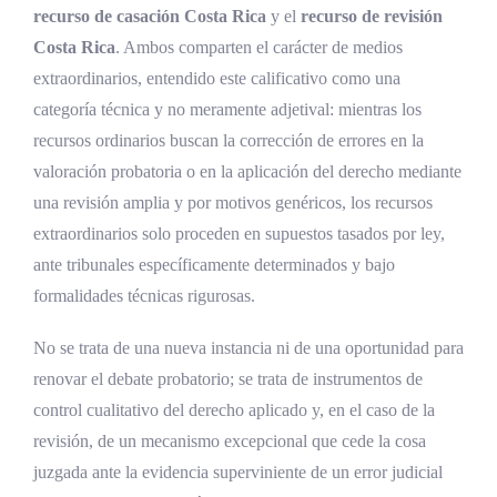
recurso de casación Costa Rica
y el
recurso de revisión
Legitimación para recurrir en casación
Costa Rica
. Ambos comparten el carácter de medios
extraordinarios, entendido este calificativo como una
Desarrollo histórico de la casación y la
categoría técnica y no meramente adjetival: mientras los
revisión
recursos ordinarios buscan la corrección de errores en la
Recepción de la casación en Costa Rica
valoración probatoria o en la aplicación del derecho mediante
una revisión amplia y por motivos genéricos, los recursos
El caso Herrera Ulloa vs. Costa Rica como
extraordinarios solo proceden en supuestos tasados por ley,
punto de inflexión
ante tribunales específicamente determinados y bajo
Reforma de 2010: la Ley 8837 y el nuevo
formalidades técnicas rigurosas.
modelo de doble grado
Evolución en materia civil, laboral y de
No se trata de una nueva instancia ni de una oportunidad para
familia
renovar el debate probatorio; se trata de instrumentos de
control cualitativo del derecho aplicado y, en el caso de la
Marco normativo vigente del recurso de
revisión, de un mecanismo excepcional que cede la cosa
casación en Costa Rica
juzgada ante la evidencia superviniente de un error judicial