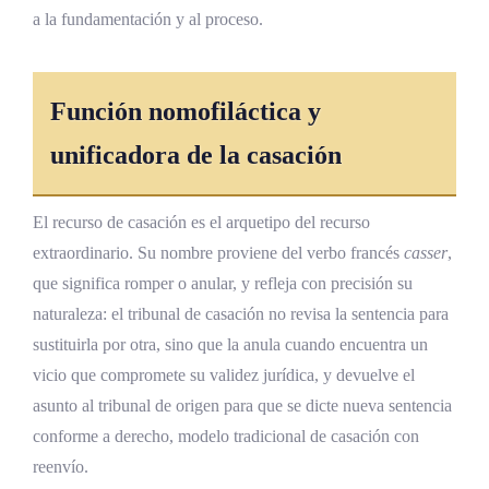
a la fundamentación y al proceso.
¿Es la casación una tercera instancia?
¿Cuándo procede el recurso de revisión de
sentencia firme?
Función nomofiláctica y
¿Qué impacto tuvo el caso Herrera Ulloa vs.
unificadora de la casación
Costa Rica?
¿Cuál es la función nomofiláctica de la
El recurso de casación es el arquetipo del recurso
casación?
extraordinario. Su nombre proviene del verbo francés
casser
,
que significa romper o anular, y refleja con precisión su
¿Qué leyes regulan actualmente los recursos
extraordinarios?
naturaleza: el tribunal de casación no revisa la sentencia para
sustituirla por otra, sino que la anula cuando encuentra un
¿Puede la revisión empeorar la situación del
vicio que compromete su validez jurídica, y devuelve el
condenado?
asunto al tribunal de origen para que se dicte nueva sentencia
¿Qué requisitos técnicos debe cumplir un
conforme a derecho, modelo tradicional de casación con
recurso de casación?
reenvío.