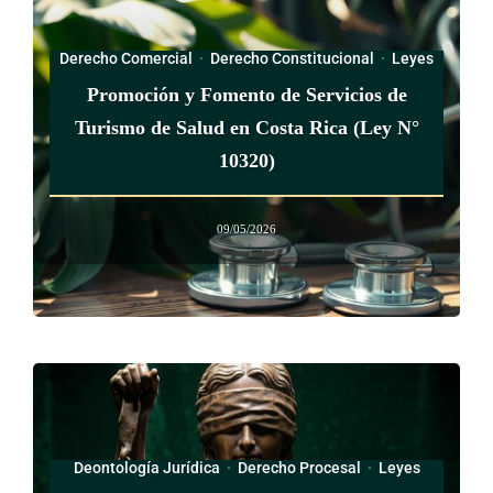
el que ella haya sido ofendida, deberá hacerlo, de ser posible,
ante una funcionaria judicial. Cuando, como consecuencia de
Derecho Comercial
·
Derecho Constitucional
·
Leyes
la denuncia dicha, se requiera un examen médico forense,
Promoción y Fomento de Servicios de
durante éste la ofendida podrá hacerse acompañar por alguien
Turismo de Salud en Costa Rica (Ley N°
de su elección.
10320)
(Así modificada su numeración por el artículo único de la ley
igualdad salarial entre mujeres y hombres, N° 9677 del 26 de
09/05/2026
marzo del 2019, que lo traspasó del antiguo artículo 14 al
17)
ARTÍCULO 18
El Ministerio de Justicia deberá poner en marcha programas
adecuados, en coordinación con el Centro de Mujer y
Deontología Jurídica
·
Derecho Procesal
·
Leyes
Familia(*), para asegurar la protección y la orientación de las