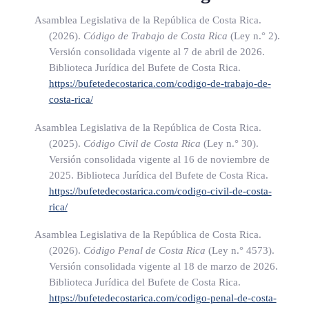
reglamento según las condiciones económicas de ellos.
Asamblea Legislativa de la República de Costa Rica.
No obstante, comprobada la incapacidad real para tales
(2026).
Código de Trabajo de Costa Rica
(Ley n.° 2)
.
Versión consolidada vigente al 7 de abril de 2026.
cuotas, los padres conservarán el derecho al servicio.
Biblioteca Jurídica del Bufete de Costa Rica.
https://bufetedecostarica.com/codigo-de-trabajo-de-
ch) De los montos que se les asignen en los Presupuestos
costa-rica/
Ordinario y Extraordinario de la República.
Asamblea Legislativa de la República de Costa Rica.
d) De las donaciones u otros aportes que provengan de entes
(2025).
Código Civil de Costa Rica
(Ley n.° 30)
.
Versión consolidada vigente al 16 de noviembre de
públicos y privados, nacionales o
extranjeros
.
2025. Biblioteca Jurídica del Bufete de Costa Rica.
e) De las contribuciones, incentivos y subvenciones que los
https://bufetedecostarica.com/codigo-civil-de-costa-
patronos privados destinen a centros infantiles.
rica/
Asamblea Legislativa de la República de Costa Rica.
ARTÍCULO 14
(2026).
Código Penal de Costa Rica
(Ley n.° 4573)
.
Versión consolidada vigente al 18 de marzo de 2026.
Las mujeres tendrán derecho a la igualdad salarial con los
Biblioteca Jurídica del Bufete de Costa Rica.
hombres, tanto en el sector privado como en el sector
https://bufetedecostarica.com/codigo-penal-de-costa-