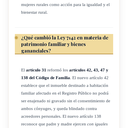
mujeres rurales como acción para la igualdad y el
Una vez se alcance una proporción menor a la indicada para
bienestar rural.
una misma clase de puesto, no podrán decretarse concursos
públicos limitados en función del género, sino hasta que la
relación vuelva a superar el parámetro indicado.
¿Qué cambió la Ley 7142 en materia de
patrimonio familiar y bienes
Esta medida solo será aplicada a los concursos públicos que
gananciales?
sean decretados para la contratación, interina o en propiedad,
de personas funcionarias en puestos internos de la institución
respectiva, de conformidad con los sistemas de reclutamiento
El
artículo 31
reformó los
artículos 42, 43, 47 y
y selección previstos en la Ley 10159,
Ley Marco de Empleo
138 del Código de Familia
. El nuevo artículo 42
Público
, del 8 de marzo de 2022, y su reglamento.
establece que el inmueble destinado a habitación
familiar afectado en el Registro Público no podrá
Esta clase de concursos públicos no podrán ser acordados
ser enajenado ni gravado sin el consentimiento de
sobre puestos singulares de la institución en los que solo se
ambos cónyuges, y queda blindado contra
contemple la plaza para el desempeño de las funciones que
acreedores personales. El nuevo artículo 138
no corresponden a la clase de puesto.
reconoce que padre y madre ejercen
con iguales