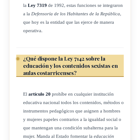
la
Ley 7319
de 1992, estas funciones se integraron
ARTÍCULO 10
a la
Defensoría de los Habitantes de la República
,
que hoy es la entidad que las ejerce de manera
Los centros infantiles contarán con la participación de los
operativa.
padres y de la comunidad para su administración y
funcionamiento.
¿Qué dispone la Ley 7142 sobre la
ARTÍCULO 11
educación y los contenidos sexistas en
aulas costarricenses?
(Derogado por el artículo 24 de la Ley General para
Guarderías Infantiles y Hogares Escuela, No.7380 del 8 de
El
artículo 20
prohíbe en cualquier institución
marzo de 1994)
educativa nacional todos los contenidos, métodos o
instrumentos pedagógicos que asignen a hombres
y mujeres papeles contrarios a la igualdad social o
ARTÍCULO 12
que mantengan una condición subalterna para la
mujer. Manda al Estado fomentar la
educación
La administración de cada centro infantil estará a cargo de