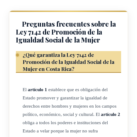
económico, social y cultural.
Preguntas frecuentes sobre la
ARTÍCULO 2
Ley 7142 de Promoción de la
Igualdad Social de la Mujer
Los poderes e instituciones del Estado están obligados a velar
porque la mujer no sufra discriminación alguna por razón de
¿Qué garantiza la Ley 7142 de
Promoción de la Igualdad Social de la
su género y que goce de iguales derechos que los hombres,
Mujer en Costa Rica?
cualquiera que sea su estado civil, en toda esfera política,
económica, social y cultural, conforme con la "Convención
sobre la eliminación de todas las formas de discriminación
El
artículo 1
establece que es obligación del
contra la mujer", de las Naciones Unidas, ratificada por Costa
Estado promover y garantizar la igualdad de
Rica en la ley No. 6968 del 2 de octubre de 1984.
derechos entre hombres y mujeres en los campos
político, económico, social y cultural. El
artículo 2
obliga a todos los poderes e instituciones del
ARTÍCULO 3
Estado a velar porque la mujer no sufra