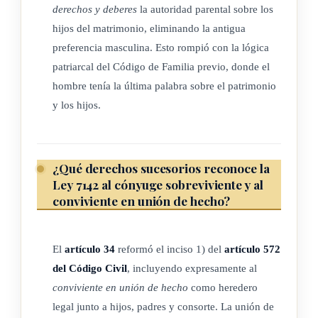
derechos y deberes
la autoridad parental sobre los
En caso de que el concurso sea declarado desierto o
hijos del matrimonio, eliminando la antigua
infructuoso, el órgano competente podrá acordar su apertura
preferencia masculina. Esto rompió con la lógica
nuevamente, sin ninguna restricción en función del género.
patriarcal del Código de Familia previo, donde el
hombre tenía la última palabra sobre el patrimonio
(Así adicionado por el artículo único de la ley N° 10807 del
y los hijos.
13 de noviembre del 2025, "Reforma Ley de Promoción de
la Igualdad Social de la Mujer para implementar medidas de
acción afirmativas en el trámite de concursos públicos")
¿Qué derechos sucesorios reconoce la
Ley 7142 al cónyuge sobreviviente y al
conviviente en unión de hecho?
ARTÍCULO 5
Los partidos políticos incluirán en sus estatutos, mecanismos
El
artículo 34
reformó el inciso 1) del
artículo 572
eficaces que promuevan y aseguren la participación efectiva
del Código Civil
, incluyendo expresamente al
de la mujer en los procesos eleccionarios internos, en los
conviviente en unión de hecho
como heredero
órganos directores del partido y en las papeletas electorales.
legal junto a hijos, padres y consorte. La unión de