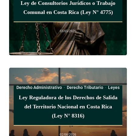
Ley de Consultorios Jurídicos o Trabajo
víctimas de agresión por parte de un familiar consanguíneo o
Comunal en Costa Rica (Ley N° 4775)
afín y de agresión sexual, así como para la prevención del
problema.
03/05/2026
(*) (Nota: El artículo 26, inciso c), de la ley No.7801 de 30
de abril de 1998 indica que toda referencia al Centro
Nacional para el Desarrollo de la Mujer y la Familia se
entenderá referida al Instituto Nacional de las Mujeres)
(Así modificada su numeración por el artículo único de la ley
igualdad salarial entre mujeres y hombres, N° 9677 del 26 de
Derecho Administrativo
·
Derecho Tributario
·
Leyes
marzo del 2019, que lo traspasó del antiguo artículo 15 al
Ley Reguladora de los Derechos de Salida
18)
del Territorio Nacional en Costa Rica
(Ley N° 8316)
ARTÍCULO 19
02/06/2026