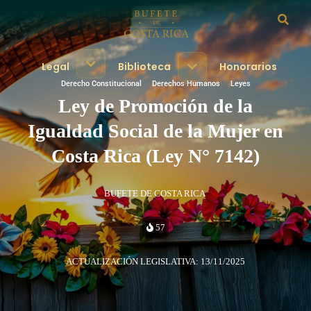
Legal
Biblioteca
Honorarios
Derecho Constitucional
·
Derechos Humanos
·
Leyes
Ley de Promoción de la
Igualdad Social de la Mujer en
Costa Rica (Ley N° 7142)
BUFETE DE COSTA RICA
57
ACTUALIZACIÓN LEGISLATIVA: 13/11/2025