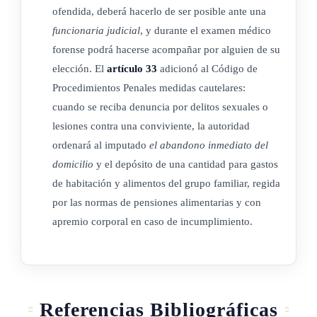
se mencionan en el párrafo anterior, serán regulados por vía
ofendida, deberá hacerlo de ser posible ante una
reglamentaria.
funcionaria judicial
, y durante el examen médico
forense podrá hacerse acompañar por alguien de su
elección. El
artículo 33
adicionó al Código de
ARTÍCULO 13
Procedimientos Penales medidas cautelares:
cuando se reciba denuncia por delitos sexuales o
El financiamiento de los centros infantiles se obtendrá:
lesiones contra una conviviente, la autoridad
ordenará al imputado
el abandono inmediato del
a) De los recursos anuales destinados actualmente a
domicilio
y el depósito de una cantidad para gastos
guarderías infantiles, provenientes del Fondo de
de habitación y alimentos del grupo familiar, regida
Desarrollo Social y Asignaciones
por las normas de pensiones alimentarias y con
Familiares, incrementados en un tres por ciento (3%) más, a
apremio corporal en caso de incumplimiento.
partir de la vigencia de esta ley.
b) Los asignados para guarderías infantiles en el
presupuesto
ordinario del Ministerio de Trabajo y
Seguridad Social
.
Referencias Bibliográficas
c) Las cuotas fijas de los padres usuarios, que se fijarán por