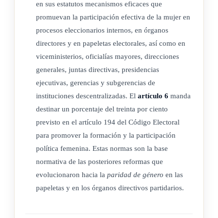
en sus estatutos mecanismos eficaces que
eliminar la discriminación de ella en el ejercicio de cargos
promuevan la participación efectiva de la mujer en
públicos, en la administración centralizada o descentralizada.
procesos eleccionarios internos, en órganos
directores y en papeletas electorales, así como en
(Nota de Sinalevi: Sobre las funciones de la Defensoría de
viceministerios, oficialías mayores, direcciones
los Derechos Humanos indicadas en este artículo, véase la
generales, juntas directivas, presidencias
Ley de la Defensoría de los Habitantes de la República
ejecutivas, gerencias y subgerencias de
No.7319 de 17 de noviembre de 1992, así como los artículos
instituciones descentralizadas. El
artículo 6
manda
1,2 y 3 de la Ley de la
Jurisdicción Constitucional
, N°
7135
destinar un porcentaje del treinta por ciento
del 11 de octubre de 1989)
previsto en el artículo 194 del Código Electoral
para promover la formación y la participación
política femenina. Estas normas son la base
ARTÍCULO 4 bis
normativa de las posteriores reformas que
evolucionaron hacia la
paridad de género
en las
Las instituciones públicas pertenecientes tanto al sector
papeletas y en los órganos directivos partidarios.
centralizado como descentralizado podrán autorizar, en
condiciones debidamente justificadas, la apertura de