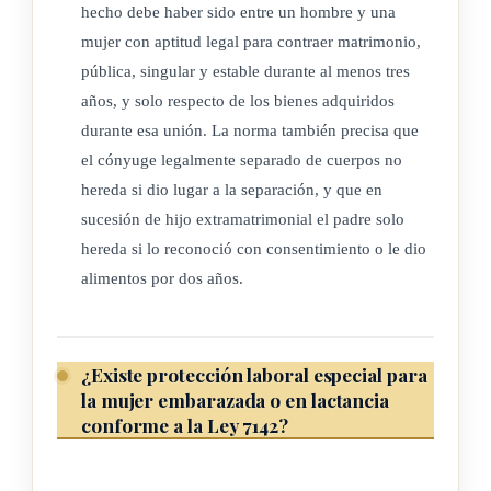
hecho debe haber sido entre un hombre y una
Asimismo, los estatutos a que se refiere el párrafo anterior,
mujer con aptitud legal para contraer matrimonio,
deberán contener mecanismos eficaces que aseguren el
pública, singular y estable durante al menos tres
nombramiento de un porcentaje significativo de mujeres en
años, y solo respecto de los bienes adquiridos
los viceministerios, oficialías mayores, direcciones generales
durante esa unión. La norma también precisa que
de órganos estatales, así como en juntas directivas,
el cónyuge legalmente separado de cuerpos no
presidencias ejecutivas, gerencias o subgerencias de
hereda si dio lugar a la separación, y que en
instituciones descentralizadas.
sucesión de hijo extramatrimonial el padre solo
hereda si lo reconoció con consentimiento o le dio
alimentos por dos años.
ARTÍCULO 6
Del treinta por ciento (30%) a que se refiere el párrafo
¿Existe protección laboral especial para
primero del artículo 194 del
Código Electoral
, los partidos
la mujer embarazada o en lactancia
políticos deberán destinar un porcentaje para promover la
conforme a la Ley 7142?
formación y la participación política de la mujer.