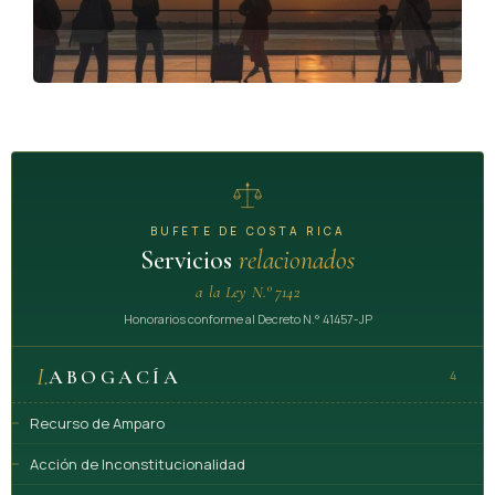
El
Poder Judicial
está obligado a capacitar a todo el personal
judicial competente para tramitar los juicios en que haya
habido agresión contra una mujer.
(Así modificada su numeración por el artículo único de la ley
igualdad salarial entre mujeres y hombres, N° 9677 del 26 de
marzo del 2019, que lo traspasó del antiguo artículo 16 al
19)
BUFETE DE COSTA RICA
Servicios
relacionados
a la Ley N.° 7142
CAPÍTULO V
Honorarios conforme al Decreto N.° 41457-JP
De la
educación
I.
ABOGACÍA
4
Recurso de Amparo
ARTÍCULO 20
Acción de Inconstitucionalidad