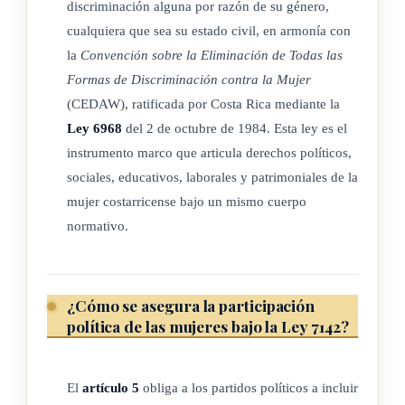
discriminación alguna por razón de su género,
El Estado promoverá la creación y el desarrollo de programas
cualquiera que sea su estado civil, en armonía con
y servicios dirigidos a facilitar la participación plena de la
la
Convención sobre la Eliminación de Todas las
mujer, en igualdad de condiciones, en los campos señalados
Formas de Discriminación contra la Mujer
en el artículo 1 de esta ley.
(CEDAW), ratificada por Costa Rica mediante la
Ley 6968
del 2 de octubre de 1984. Esta ley es el
instrumento marco que articula derechos políticos,
CAPÍTULO II
sociales, educativos, laborales y patrimoniales de la
mujer costarricense bajo un mismo cuerpo
De los derechos políticos y los derechos para ejercer
normativo.
cargos públicos
¿Cómo se asegura la participación
ARTÍCULO 4
política de las mujeres bajo la Ley 7142?
La Defensoría General de los Derechos Humanos tomará las
medidas necesarias y apropiadas para garantizar la igualdad
El
artículo 5
obliga a los partidos políticos a incluir
de oportunidades en favor de la mujer, con el propósito de