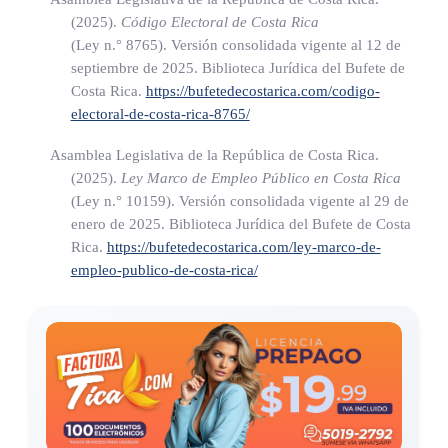
e) El Banco Central de Costa Rica (BCCR).
(2025).
Código Electoral de Costa Rica
f) El Instituto Nacional de Estadística y Censos (INEC).
(Ley n.° 8765)
. Versión consolidada vigente al 12 de
septiembre de 2025. Biblioteca Jurídica del Bufete de
Esta Comisión sesionará al menos dos veces al año y será la
Costa Rica.
https://bufetedecostarica.com/codigo-
encargada de gestionar y velar por que el INEC incorpore el
electoral-de-costa-rica-8765/
indicador de igualdad salarial en los estudios que corresponda
Asamblea Legislativa de la República de Costa Rica.
y profundice sobre las variables que influyen en el ingreso
(2025).
Ley Marco de Empleo Público en Costa Rica
monetario de las personas (por sexo, sector, zona, edad, horas
(Ley n.° 10159)
. Versión consolidada vigente al 29 de
trabajadas, anualidades) para identificar, en su complejidad, el
enero de 2025. Biblioteca Jurídica del Bufete de Costa
comportamiento de las diferencias salariales por sexo.
Rica.
https://bufetedecostarica.com/ley-marco-de-
empleo-publico-de-costa-rica/
De igual forma, como resultado de esos datos se
determinarán los indicadores que permitan evaluar
periódicamente las razones de la desigualdad salarial entre
mujeres y hombres, y establecer las medidas respectivas.
Estos indicadores se integrarán al Sistema Nacional de
Indicadores administrado por el Instituto Nacional de