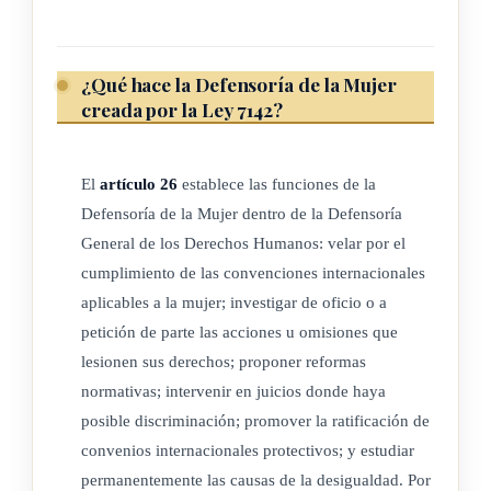
No. 346-94 de las 15:42 horas del 18 de enero de 1994).
¿Qué hace la Defensoría de la Mujer
ARTÍCULO 8
creada por la Ley 7142?
Los asegurados directos del régimen de enfermedad y
maternidad, hombre o mujer, podrán extender los beneficios
El
artículo 26
establece las funciones de la
de ese régimen al grupo familiar.
Defensoría de la Mujer dentro de la Defensoría
General de los Derechos Humanos: velar por el
cumplimiento de las convenciones internacionales
ARTÍCULO 9
aplicables a la mujer; investigar de oficio o a
petición de parte las acciones u omisiones que
Los padres laboralmente activos tendrán derecho a los
lesionen sus derechos; proponer reformas
servicios de apoyo de los centros infantiles. Los de escasos
normativas; intervenir en juicios donde haya
recursos económicos tendrán, además, el derecho a recibir un
posible discriminación; promover la ratificación de
subsidio por parte del Estado.
convenios internacionales protectivos; y estudiar
permanentemente las causas de la desigualdad. Por