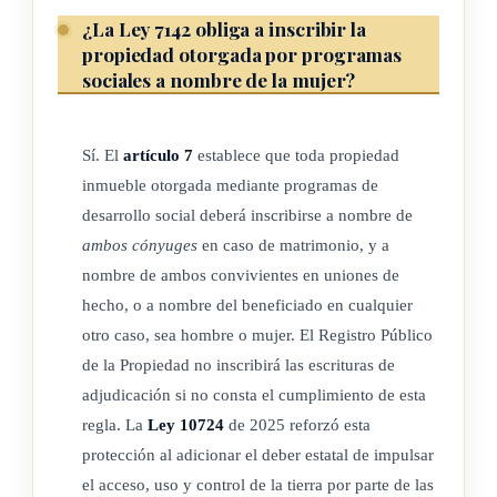
concursos públicos dirigidos exclusivamente a oferentes
¿La Ley 7142 obliga a inscribir la
mujeres, como parte de sus procesos de reclutamiento y
propiedad otorgada por programas
selección de personal. Para implementar esta medida, el
sociales a nombre de la mujer?
órgano encargado de acordar la apertura del concurso
público, en la institución correspondiente, deberá
Sí. El
artículo 7
establece que toda propiedad
fundamentar su acto en un estudio técnico previo que
inmueble otorgada mediante programas de
determine la existencia de una brecha de género de relevancia
desarrollo social deberá inscribirse a nombre de
en el acceso a la clase de puesto que corresponda. El estudio
ambos cónyuges
en caso de matrimonio, y a
técnico de los puestos deberá acreditar que en los últimos
nombre de ambos convivientes en uniones de
cinco años se ha mantenido, como mínimo, una relación de
hecho, o a nombre del beneficiado en cualquier
dos a uno en la cantidad de funcionarios, interinos y en
otro caso, sea hombre o mujer. El Registro Público
propiedad, masculinos respecto de la cantidad de
de la Propiedad no inscribirá las escrituras de
funcionarias, interinas y en propiedad, femeninas para una
adjudicación si no consta el cumplimiento de esta
misma clase de puesto en la institución. El órgano encargado
regla. La
Ley 10724
de 2025 reforzó esta
de la gestión del recurso humano de la institución será la
protección al adicionar el deber estatal de impulsar
instancia competente para emitir el estudio técnico.
el acceso, uso y control de la tierra por parte de las