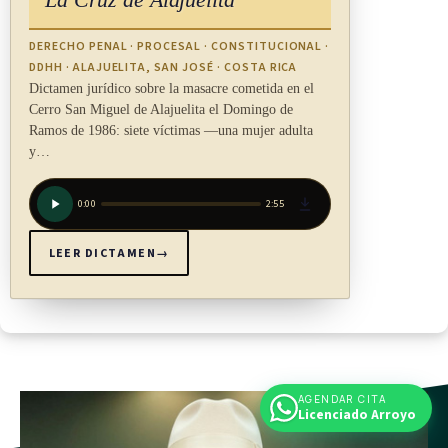
Toda instalación deportiva o recreativa que se construya, total
DERECHO PENAL · PROCESAL · CONSTITUCIONAL ·
DDHH · ALAJUELITA, SAN JOSÉ · COSTA RICA
o parcialmente, con fondos públicos, deberá satisfacer
Dictamen jurídico sobre la masacre cometida en el
necesidades deportivas y recreativas de mujeres y hombres,
Cerro San Miguel de Alajuelita el Domingo de
en forma equitativa.
Ramos de 1986: siete víctimas —una mujer adulta
y…
(Así modificada su numeración por el artículo único de la ley
igualdad salarial entre mujeres y hombres, N° 9677 del 26 de
0:00
2:55
marzo del 2019, que lo traspasó del antiguo artículo 17 al
LEER DICTAMEN
→
20)
ARTÍCULO 21
Para el cumplimiento de lo estipulado en el artículo anterior,
AGENDAR CITA
el Ministerio de Educación Pública le impartirá la
Licenciado Arroyo
capacitación necesaria al personal docente, en coordinación