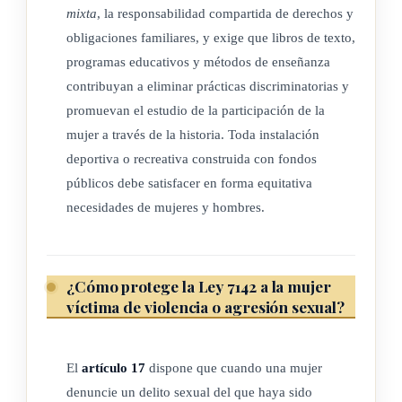
mixta
, la responsabilidad compartida de derechos y
una junta administrativa integrada por siete miembros,
obligaciones familiares, y exige que libros de texto,
designados de la siguiente manera:
programas educativos y métodos de enseñanza
contribuyan a eliminar prácticas discriminatorias y
a) Dos de nombramiento del Ministerio de Salud, uno en
promuevan el estudio de la participación de la
representación del Ministerio y el otro en representación
mujer a través de la historia. Toda instalación
de la comunidad.
deportiva o recreativa construida con fondos
b) Los cinco restantes serán padres beneficiarios del centro
públicos debe satisfacer en forma equitativa
infantil.
necesidades de mujeres y hombres.
Esta junta administrará los fondos requeridos para el
funcionamiento del centro infantil y realizará las
contrataciones necesarias, las que estarán exentas de todo tipo
¿Cómo protege la Ley 7142 a la mujer
de impuestos, derechos, timbres, contribuciones, tasas y
víctima de violencia o agresión sexual?
sobretasas.
La organización y el funcionamiento de los centros infantiles,
El
artículo 17
dispone que cuando una mujer
así como la designación de los cinco miembros restantes que
denuncie un delito sexual del que haya sido