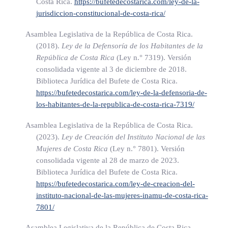
Costa Rica.
https://bufetedecostarica.com/ley-de-la-
protección de la igualdad salarial entre mujeres y hombres,
jurisdiccion-constitucional-de-costa-rica/
N° 9677 del 26 de marzo del 2019)
Asamblea Legislativa de la República de Costa Rica.
(2018).
Ley de la Defensoría de los Habitantes de la
ARTÍCULO 15
República de Costa Rica
(Ley n.° 7319)
. Versión
consolidada vigente al 3 de diciembre de 2018.
Biblioteca Jurídica del Bufete de Costa Rica.
Se crea la Comisión Interinstitucional de Igualdad Salarial
https://bufetedecostarica.com/ley-de-la-defensoria-de-
entre Mujeres y Hombres, que estará conformada por una
los-habitantes-de-la-republica-de-costa-rica-7319/
persona representante de las siguientes instituciones:
Asamblea Legislativa de la República de Costa Rica.
(2023).
Ley de Creación del Instituto Nacional de las
a) El Ministerio de Trabajo y Seguridad Social (MTSS), que
Mujeres de Costa Rica
(Ley n.° 7801)
. Versión
la coordinará.
consolidada vigente al 28 de marzo de 2023.
b) El Instituto Nacional de las Mujeres (Inamu).
Biblioteca Jurídica del Bufete de Costa Rica.
https://bufetedecostarica.com/ley-de-creacion-del-
c) La Defensoría de los Habitantes de la República de Costa
instituto-nacional-de-las-mujeres-inamu-de-costa-rica-
Rica.
7801/
d) Las universidades públicas.
Asamblea Legislativa de la República de Costa Rica.