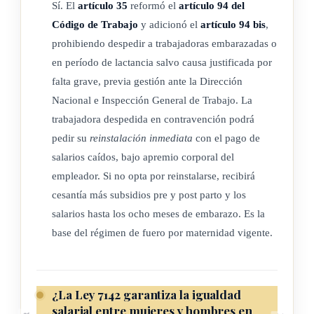
Sí. El
artículo 35
reformó el
artículo 94 del
CAPÍTULO III
Código de Trabajo
y adicionó el
artículo 94 bis
,
prohibiendo despedir a trabajadoras embarazadas o
De los derechos sociales
en período de lactancia salvo causa justificada por
falta grave, previa gestión ante la Dirección
Nacional e Inspección General de Trabajo. La
ARTÍCULO 7
trabajadora despedida en contravención podrá
pedir su
reinstalación inmediata
con el pago de
Toda propiedad inmueble otorgada mediante programas de
salarios caídos, bajo apremio corporal del
desarrollo social, deberá inscribirse a nombre de ambos
empleador. Si no opta por reinstalarse, recibirá
cónyuges, en caso de matrimonio, en caso de unión de
cesantía más subsidios pre y post parto y los
hecho, y a nombre del beneficiado en cualquier otro caso, ya
salarios hasta los ocho meses de embarazo. Es la
se trate de hombre o de mujer.
base del régimen de fuero por maternidad vigente.
El Registro Público de la Propiedad no inscribirá las
escrituras a que se refiere este artículo, si no constara que en
¿La Ley 7142 garantiza la igualdad
la adjudicación se cumple con lo enunciado en el párrafo
salarial entre mujeres y hombres en