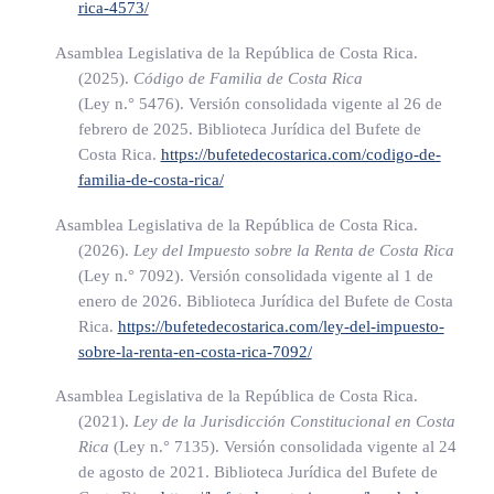
rica-4573/
público, por un trabajo de igual valor bajo un mismo patrono,
ya sea que se trate de un mismo puesto o de puestos
Asamblea Legislativa de la República de Costa Rica.
diferentes de igual valor, o en funciones similares o
(2025).
Código de Familia de Costa Rica
(Ley n.° 5476)
. Versión consolidada vigente al 26 de
razonablemente equivalentes.
febrero de 2025. Biblioteca Jurídica del Bufete de
Costa Rica.
https://bufetedecostarica.com/codigo-de-
No se considerarán arbitrarias las diferencias en las
familia-de-costa-rica/
remuneraciones que se funden en criterios objetivos
debidamente demostrados y justificados, por razones de
Asamblea Legislativa de la República de Costa Rica.
capacidades, calificaciones, idoneidad, responsabilidad,
(2026).
Ley del Impuesto sobre la Renta de Costa Rica
(Ley n.° 7092)
. Versión consolidada vigente al 1 de
productividad o antigüedad, entre otras.
enero de 2026. Biblioteca Jurídica del Bufete de Costa
Rica.
https://bufetedecostarica.com/ley-del-impuesto-
En ningún caso serán válidas las diferencias que impliquen
sobre-la-renta-en-costa-rica-7092/
una menor remuneración para las mujeres por el solo hecho
de serlo, por la condición de maternidad o que carezcan de
Asamblea Legislativa de la República de Costa Rica.
(2021).
Ley de la Jurisdicción Constitucional en Costa
una justificación objetiva y razonable.
Rica
(Ley n.° 7135)
. Versión consolidada vigente al 24
de agosto de 2021. Biblioteca Jurídica del Bufete de
(Así adicionado por el artículo único de la ley para la