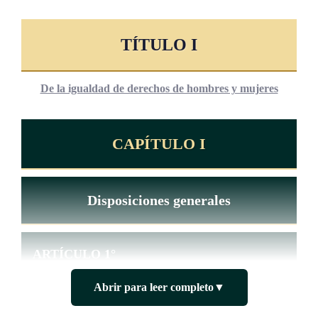
TÍTULO I
De la igualdad de derechos de hombres y mujeres
CAPÍTULO I
Disposiciones generales
ARTÍCULO 1°
Abrir para leer completo
▼
Es obligación del Estado promover y garantizar la igualdad
de derechos entre hombres y mujeres en los campos político,