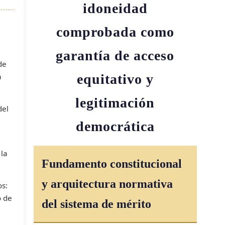
idoneidad
comprobada como
garantía de acceso
de
a
equitativo y
legitimación
del
democrática
 la
Fundamento constitucional
y arquitectura normativa
os:
o de
del sistema de mérito