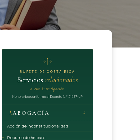
BUFETE DE COSTA RICA
Servicios
relacionados
a esta investigación
Honorarios conforme al Decreto N.° 41457-JP
I.
ABOGACÍA
4
Acción de Inconstitucionalidad
Recurso de Amparo