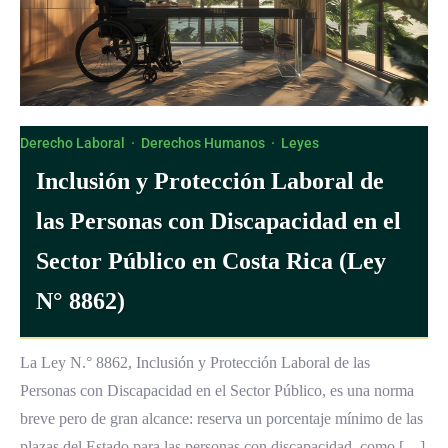
Derecho Laboral
·
Derechos Humanos
·
Leyes
Inclusión y Protección Laboral de
las Personas con Discapacidad en el
Sector Público en Costa Rica (Ley
N° 8862)
La Ley N.° 8862, Inclusión y Protección Laboral de las
Personas con Discapacidad en el Sector Público, es una norma
breve pero de gran alcance: reserva un porcentaje mínimo de las
plazas del Estado para las personas con discapacidad, como […]