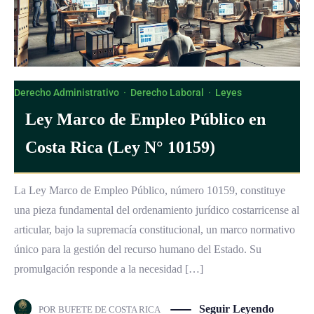
Derecho Administrativo
·
Derecho Laboral
·
Leyes
Ley Marco de Empleo Público en
Costa Rica (Ley N° 10159)
La Ley Marco de Empleo Público, número 10159, constituye
una pieza fundamental del ordenamiento jurídico costarricense al
articular, bajo la supremacía constitucional, un marco normativo
único para la gestión del recurso humano del Estado. Su
promulgación responde a la necesidad […]
Seguir Leyendo
POR
BUFETE DE COSTA RICA