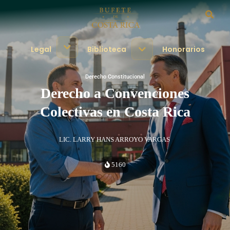
Legal
Biblioteca
Honorarios
Derecho Constitucional
Derecho a Convenciones
Colectivas en Costa Rica
LIC. LARRY HANS ARROYO VARGAS
5160