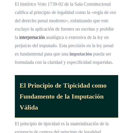
El histórico Voto 1739-92 de la Sala Constitucional
califica al principio de legalidad como la «regla de oro
del derecho penal moderno», enfatizando que este
excluye la aplicación de fuentes no escritas y prohíbe
la
interpretación
analógica o extensiva de la ley en
perjuicio del imputado. Esta precisión en la ley penal
es fundamental para que una
imputación
pueda ser
formulada con la claridad y especificidad requeridas.
El Principio de Tipicidad como
Fundamento de la Imputación
Válida
El principio de tipicidad es la materialización de la
exigencia de certeza del principio de legalidad.