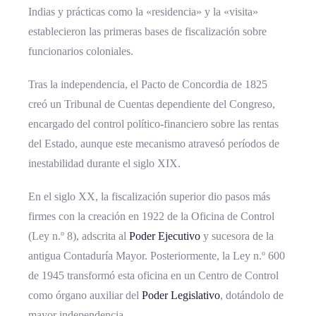
Poderes del Estado: Un Equilibrio
Indias y prácticas como la «residencia» y la «visita»
Institucional
establecieron las primeras bases de fiscalización sobre
funcionarios coloniales.
Transparencia, Rendición de Cuentas y
Lucha Anticorrupción: Guardianes del
Tras la independencia, el Pacto de Concordia de 1825
Patrimonio Público
creó un Tribunal de Cuentas dependiente del Congreso,
encargado del control político-financiero sobre las rentas
Retos Contemporáneos: Adaptación
del Estado, aunque este mecanismo atravesó períodos de
Continua en un Entorno Cambiante
inestabilidad durante el siglo XIX.
Un Pilar Fundamental del Sistema
En el siglo XX, la fiscalización superior dio pasos más
Democrático Costarricense
firmes con la creación en 1922 de la Oficina de Control
(Ley n.º 8), adscrita al
Poder Ejecutivo
y sucesora de la
Preguntas frecuentes sobre la Contraloría
antigua Contaduría Mayor. Posteriormente, la Ley n.º 600
General de la República
de 1945 transformó esta oficina en un Centro de Control
¿Qué es la Contraloría General de la
como órgano auxiliar del
Poder Legislativo
, dotándolo de
República?
mayor independencia.