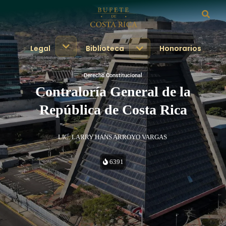
Legal
Biblioteca
Honorarios
Derecho Constitucional
Contraloría General de la
República de Costa Rica
LIC. LARRY HANS ARROYO VARGAS
6391