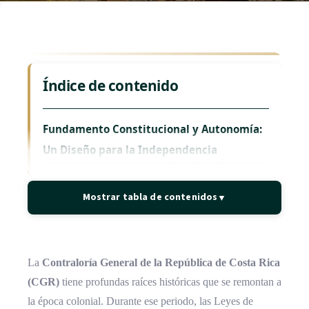
Índice de contenido
Fundamento Constitucional y Autonomía:
Un Diseño para la Independencia
Estructura Organizativa: Jerarquía y
Mostrar tabla de contenidos
▼
Especialización Técnica
Competencias y Funciones: Vigilancia
Integral de los Fondos Públicos
La
Contraloría General de la República de Costa Rica
(CGR)
tiene profundas raíces históricas que se remontan a
Alcance del Control y Relación con los
la época colonial. Durante ese periodo, las Leyes de