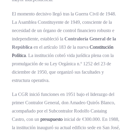
¿Cuáles son las funciones principales de
El momento decisivo llegó tras la Guerra Civil de 1948.
la Contraloría?
La Asamblea Constituyente de 1949, consciente de la
¿Las decisiones de la Contraloría son
necesidad de un órgano de control financiero robusto e
obligatorias?
independiente, estableció la
Contraloría General de la
República
en el artículo 183 de la nueva
Constitución
¿Qué tipo de corrupción investiga la
Política
. La institución cobró vida jurídica plena con la
Contraloría?
promulgación de su Ley Orgánica n.º 1252 del 23 de
¿Cómo puede un ciudadano denunciar
diciembre de 1950, que organizó sus facultades y
ante la Contraloría?
estructura operativa.
¿La Contraloría puede destituir
funcionarios?
La CGR inició funciones en 1951 bajo el liderazgo del
primer Contralor General, don Amadeo Quirós Blanco,
¿Qué relación tiene con la Asamblea
acompañado por el Subcontralor Rodolfo Castaing
Legislativa?
Castro, con un
presupuesto
inicial de ¢300.000. En 1988,
Referencias Bibliográficas
la institución inauguró su actual edificio sede en San José,