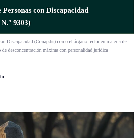
N.° 9303)
on Discapacidad (Conapdis) como el órgano rector en materia de
 de desconcentración máxima con personalidad jurídica
do