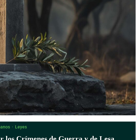
manos
·
Leyes
r los Crímenes de Guerra y de Lesa
° 8272)