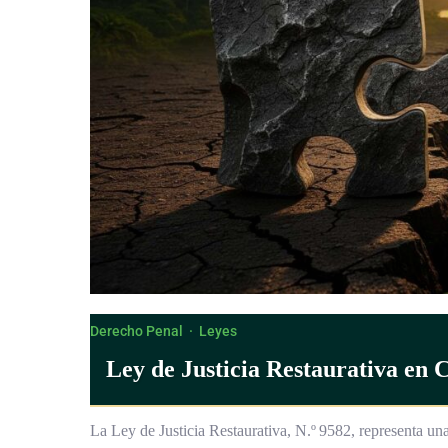
Derecho Penal
·
Leyes
Ley de Justicia Restaurativa en 
La Ley de Justicia Restaurativa, N.º 9582, representa un
costarricense al introducir un modelo de resolución de con
de las partes involucradas. Este enfoque complementa [