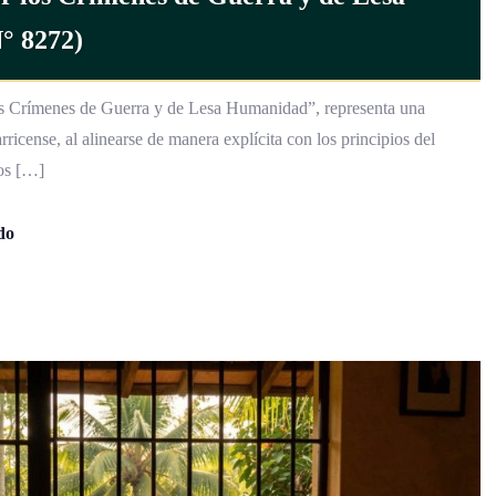
s Crímenes de Guerra y de Lesa Humanidad”, representa una
rricense, al alinearse de manera explícita con los principios del
tos […]
do