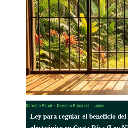
Derecho Penal
·
Derecho Procesal
·
Leyes
Ley para regular el beneficio del
electrónico en Costa Rica (Ley N