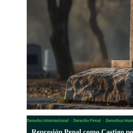
Derecho Internacional
·
Derecho Penal
·
Derechos Hu
Represión Penal como Castigo po
Humanidad en Costa Rica (Ley N