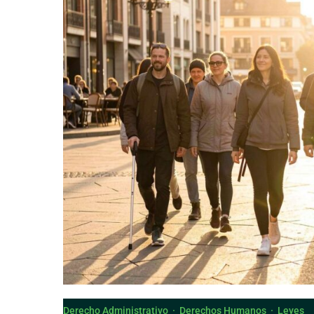
Derecho Canónico
Derecho Administrativo
·
Derechos Humanos
·
Leyes
Creación del Consejo Nacional d