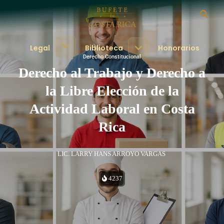
Legal
Biblioteca
Honorarios
Derecho Constitucional
Derecho al Trabajo y Derecho a
la Libre Elección de la
Actividad Laboral en Costa
Rica
LIC. LARRY HANS ARROYO VARGAS
4237