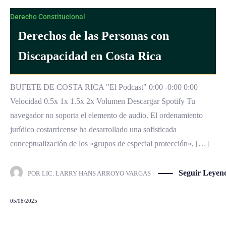
Derecho Constitucional
Derechos de las Personas con
Discapacidad en Costa Rica
BUFETE DE COSTA RICA "El Podcast" 0:00 -0:00 0:00
Velocidad 0.5x 1x 1.5x 2x Volumen Descargar Spotify Tu
navegador no soporta el elemento de audio. El ordenamiento
jurídico costarricense ha desarrollado una sofisticada
conceptualización de los «grupos de especial protección», […]
Seguir Leyen
POR
LIC. LARRY HANS ARROYO VARGAS
05/08/2025