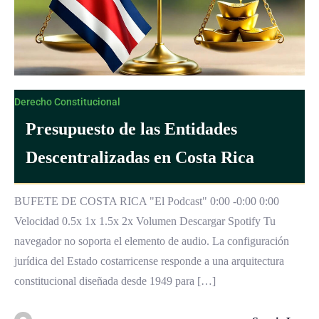
Derecho Constitucional
Presupuesto de las Entidades
Descentralizadas en Costa Rica
BUFETE DE COSTA RICA "El Podcast" 0:00 -0:00 0:00
Velocidad 0.5x 1x 1.5x 2x Volumen Descargar Spotify Tu
navegador no soporta el elemento de audio. La configuración
jurídica del Estado costarricense responde a una arquitectura
constitucional diseñada desde 1949 para […]