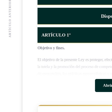
ARTÍCULO ANTERIOR
Dispo
ARTÍCULO 1°
Objetivo y fines.
El objetivo de la presente Ley es proteger, efec
la tutela y la promoción del proceso de compete
de monopolios, las prácticas monopolísticas y o
eliminación de las regulaciones innecesarias pa
Abrir
ARTÍCULO 2°