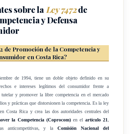
tes sobre la
Ley 7472
de
ta Ley tienen el sentido y los alcances que, para cada caso, se
mpetencia y Defensa
midor
72 de Promoción de la Competencia y
hecho o de derecho, pública o privada, partícipe de cualquier
onsumidor en Costa Rica?
 vendedor, oferente o demandante de bienes o servicios, en
dencia de que sean importados o nacionales, o que hayan sido
ciembre de 1994, tiene un doble objeto definido en su
echos e intereses legítimos del consumidor frente a
tutelar y promover la libre competencia en el mercado
ios y prácticas que distorsionen la competencia. Es la ley
cho, que, como destinatario final, adquiere, disfruta o utiliza los
n Costa Rica y crea las dos autoridades centrales del
ión o propuestas para ello. También se considera consumidor al
over la Competencia (Coprocom)
en el
artículo 21
,
os definidos en el Reglamento de esta Ley- que adquiera
cas anticompetitivas, y la
Comisión Nacional del
 en los procesos para producir, transformar, comercializar o