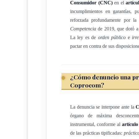
Consumidor (CNC)
en el
artícu
prestar servicios a terceros.
incumplimientos en garantías, p
Comerciante o proveedor
reforzada profundamente por l
Competencia
de 2019, que dotó a 
Toda persona física, entidad de hecho o de der
La ley es de
orden público
e
irr
se dedica en forma habitual a ofrecer, distribuir
pactar en contra de sus disposicion
prestar servicios, sin que necesariamente esta se
Para los efectos de esta Ley, el productor, com
respetarle sus derechos e intereses legítimos.
¿Cómo denuncio una prác
Coprocom?
Administración Pública
Órganos y entes públicos de la administración c
La denuncia se interpone ante la
C
especiales atribuyan competencias en materia de 
órgano de máxima desconcentr
regulación y el control del comercio de determi
instrumental, conforme al
artículo
mercado interno o para su exportación o importa
de las prácticas tipificadas:
práctic
los productos, la apertura y el funcionamiento 