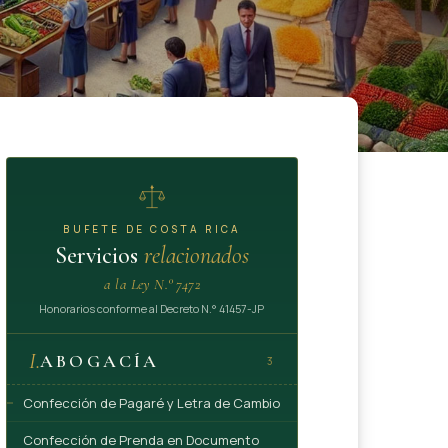
BUFETE DE COSTA RICA
Servicios
relacionados
a la Ley N.° 7472
Honorarios conforme al Decreto N.° 41457-JP
I.
ABOGACÍA
3
Confección de Pagaré y Letra de Cambio
Confección de Prenda en Documento