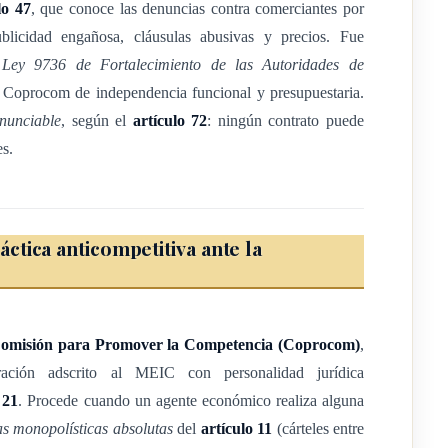
lo 47
, que conoce las denuncias contra comerciantes por
ublicidad engañosa, cláusulas abusivas y precios. Fue
a
Ley 9736 de Fortalecimiento de las Autoridades de
Coprocom de independencia funcional y presupuestaria.
echo, privada o pública que, en nombre propio o por cuenta ajena,
enunciable
, según el
artículo 72
: ningún contrato puede
, vender, arrendar, conceder el uso o el disfrute de bienes o a
es.
a su actividad principal.
o proveedor de bienes, también está obligado con el consumidor, a
tica anticompetitiva ante la
entral y descentralizada del Estado, a los que esta Ley y leyes
omisión para Promover la Competencia (Coprocom)
,
restricciones al ejercicio de las actividades comerciales, la
ación adscrito al MEIC con personalidad jurídica
nados bienes o la prestación de servicios, para su expendio en el
 21
. Procede cuando un agente económico realiza alguna
ción, así como en lo concerniente al registro y la inspección de
as monopolísticas absolutas
del
artículo 11
(cárteles entre
de establecimientos relacionados con la protección de la salud