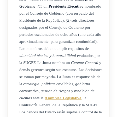
Gobierno
:
(1)
un
Presidente Ejecutivo
nombrado
por el Consejo de Gobierno (con respaldo del
ARTÍCULO 5º
Presidente de la República);
(2)
seis directores
designados por el Consejo de Gobierno por
Los bancos tendrán su domicilio legal en la ciudad donde
períodos escalonados de ocho años (uno cada año
opere su oficina principal. Podrán establecer sucursales,
aproximadamente, para garantizar continuidad).
agencias u oficinas, así como designar corresponsales en
Los miembros deben cumplir requisitos de
cualquier lugar del territorio de la República. También podrán
idoneidad técnica y honorabilidad
evaluados por
actuar, en operaciones propias de bancos comerciales, como
la SUGEF. La Junta nombra un
Gerente General
y
agentes o corresponsales de bancos
extranjeros
de primer
demás gerentes según sus estatutos. Las decisiones
orden, y designar a éstos como sus agentes o corresponsales
se toman por mayoría. La Junta es responsable de
en el exterior. Los bancos están asimismo autorizados para
la
estrategia, políticas crediticias, gobierno
corporativo, gestión de riesgos y rendición de
establecer sucursales, agencias u oficinas, fuera del territorio
cuentas
ante la
Asamblea Legislativa
, la
nacional. ( Así reformado por el artículo 1º de la ley Nº 4348
Contraloría General de la República y la SUGEF.
de 2 de julio de 1969)
Los bancos del Estado están sujetos a control de la