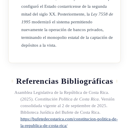
configuró el Estado costarricense de la segunda
situación de todos los bancos del país, con excepción del
mitad del siglo XX. Posteriormente, la
Ley 7558 de
Banco Central que lo hará por sí mismo, el cual comprenderá
1995
modernizó el sistema permitiendo
el estado de activo y pasivo de todos ellos al último día hábil
nuevamente la operación de bancos privados,
del mes anterior. (* Así modificado el nombre del ente
terminando el monopolio estatal de la captación de
contralor bancario por el artículo 176 de la Ley Orgánica del
depósitos a la vista.
Banco Central de Costa Rica Nº 7558 de 3 de noviembre de
1995)
los bancos del país, con excepción del Banco Central que lo
hará por sí mismo, el cual comprenderá el estado de activo y
Referencias Bibliográficas
pasivo de todos ellos al último día hábil del mes anterior. (*
Asamblea Legislativa de la República de Costa Rica.
Así modificado el nombre del ente contralor bancario por el
(2025).
Constitución Política de Costa Rica
. Versión
artículo 176 de la Ley Orgánica del Banco Central de Costa
consolidada vigente al 2 de septiembre de 2025.
Rica Nº 7558 de 3 de noviembre de 1995)
Biblioteca Jurídica del Bufete de Costa Rica.
https://bufetedecostarica.com/constitucion-politica-de-
mismo, el cual comprenderá el estado de activo y pasivo de
la-republica-de-costa-rica/