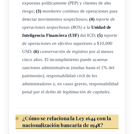
expuestas políticamente (PEP) y clientes de alto
riesgo;
(3)
monitoreo continuo
de operaciones para
detectar movimientos sospechosos;
(4)
reporte de
ARTÍCULO 13
operaciones sospechosas (ROS)
a la
Unidad de
Inteligencia Financiera (UIF)
del ICD;
(5)
reporte
ARTÍCULO 14
de operaciones en efectivo
superiores a $10,000
USD;
(6)
conservación de registros
por al menos
cinco años. El incumplimiento puede acarrear
ARTÍCULO 15
sanciones administrativas (multas hasta el 1% del
patrimonio), responsabilidad civil de los
administradores y, en casos graves, responsabilidad
CAPÍTULO III
penal por el
delito de legitimación de capitales
.
Vigilancia, balances y publicaciones
¿Cómo se relaciona la Ley 1644 con la
nacionalización bancaria de 1948?
ARTÍCULO 16