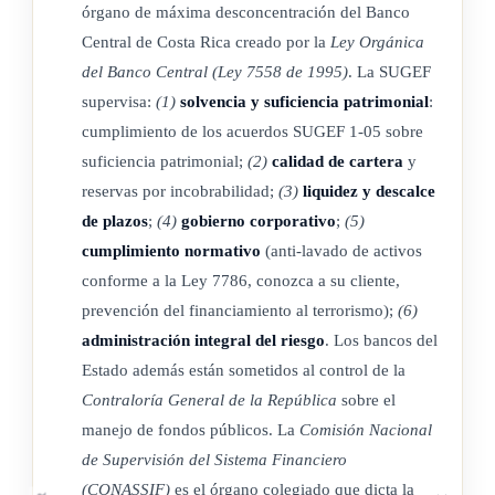
órgano de máxima desconcentración del Banco
En caso de incumplimiento de los dispuesto en este artículo,
Central de Costa Rica creado por la
Ley Orgánica
la Superintendencia General de Entidades Financieras (*)
del Banco Central (Ley 7558 de 1995)
. La SUGEF
ordenará el cierre inmediato del establecimiento. La orden
supervisa:
(1)
solvencia y suficiencia patrimonial
:
respectiva será ejecutada por la Guardia Civil.
cumplimiento de los acuerdos SUGEF 1-05 sobre
suficiencia patrimonial;
(2)
calidad de cartera
y
La certificación expedida por la Superintendencia General de
reservas por incobrabilidad;
(3)
liquidez y descalce
Entidades Finacieras (*) constituye título ejecutivo. La
de plazos
;
(4)
gobierno corporativo
;
(5)
Superintendencia General (*) revalorá los montos de las
cumplimiento normativo
(anti-lavado de activos
multas cada dos años, en la misma proporción que aumente el
conforme a la Ley 7786, conozca a su cliente,
índice de precios que fije el Ministerio de Economía,
prevención del financiamiento al terrorismo);
(6)
Industria y Comercio.
administración integral del riesgo
. Los bancos del
Estado además están sometidos al control de la
(Así reformado por ley Nº 7107 de 4 de noviembre de 1988,
Contraloría General de la República
sobre el
artículo 4º)
manejo de fondos públicos. La
Comisión Nacional
de Supervisión del Sistema Financiero
(*) Así modificado el nombre del ente contralor bancario por
(CONASSIF)
es el órgano colegiado que dicta la
el artículo 176 de la Ley Orgánica del Banco Central de