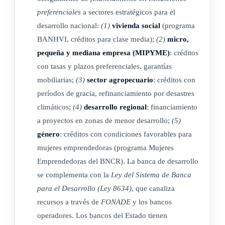
preferenciales
a sectores estratégicos para el
desarrollo nacional:
(1)
vivienda social
(programa
ARTÍCULO 10
BANHVI, créditos para clase media);
(2)
micro,
pequeña y mediana empresa (MIPYME)
: créditos
con tasas y plazos preferenciales, garantías
ARTÍCULO 11
mobiliarias;
(3)
sector agropecuario
: créditos con
períodos de gracia, refinanciamiento por desastres
ARTÍCULO 12
climáticos;
(4)
desarrollo regional
: financiamiento
a proyectos en zonas de menor desarrollo;
(5)
Las utilidades netas de los bancos comerciales del Estado,
género
: créditos con condiciones favorables para
determinadas conforme con esta ley, se distribuirán de la
mujeres emprendedoras (programa Mujeres
siguiente manera:
Emprendedoras del BNCR). La banca de desarrollo
se complementa con la
Ley del Sistema de Banca
1) La suma necesaria para pagar el impuesto sobre la renta
para el Desarrollo (Ley 8634)
, que canaliza
que les corresponda, la que se estimará sobre las
recursos a través de
FONADE
y los bancos
utilidades netas de cada banco, determinadas conforme lo
operadores. Los bancos del Estado tienen