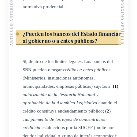
ARTÍCULO ANTERIOR
PRÓXIMO ARTÍCULO
normativa prudencial.
Costa Rica Nº 7558 de 3 de noviembre de 1995)
CAPÍTULO II
¿Pueden los bancos del Estado financiar
al gobierno o a entes públicos?
Capital, reserva y utilidades
Sí, dentro de los límites legales. Los bancos del
SBN pueden otorgar
créditos a entes públicos
ARTÍCULO 8º
(Ministerios, instituciones autónomas,
municipalidades, empresas públicas) sujetos a:
(1)
El capital de cada uno de los bancos comerciales del Estado,
autorización de la Tesorería Nacional y
incluído el de sus departamentos creados por ley, podrá
aprobación de la Asamblea Legislativa
cuando el
incrementarse por ley o por capitalización de utilidades. En
crédito constituya endeudamiento público;
(2)
este último caso, se requirá la aprobación de la Junta
cumplimiento de los topes de concentración
Directiva del Banco Central de Costa Rica, previo dictámen
crediticia
establecidos por la SUGEF (límite por
de la Superintendencia General de Entidades Financieras (*).
deudor individual o grupo de interés económico);