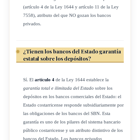
2) Procurar la liquidez, solvencia y buen funcionamiento del
(artículo 4 de la Ley 1644 y artículo 11 de la Ley
Sistema Bancario Nacional.
7558), atributo del que NO gozan los bancos
3) Custodiar y administrar los depósitos bancarios de la
privados.
colectividad. Cuando se trate de bancos privados que
capten recursos en cuenta corriente o de ahorro a la vista,
siempre que se cumpla con los requisitos establecidos en
¿Tienen los bancos del Estado garantía
el artículo 59 de esta ley.
estatal sobre los depósitos?
4) Evitar que haya en el país medios de producción
inactivos, buscando al productor para poner a su servicio
Sí. El
artículo 4
de la Ley 1644 establece la
los medios económicos y técnicos de que dispone el
garantía total e ilimitada del Estado
sobre los
Sistema. ( Así reformado por el artículo 162, inciso a), de
depósitos en los bancos comerciales del Estado: el
la Ley Orgánica del Banco Central de Costa Rica Nº
Estado costarricense responde subsidiariamente por
7558 del 3 de noviembre de 1995)
las obligaciones de los bancos del SBN. Esta
garantía es uno de los pilares del sistema bancario
ARTÍCULO 4
público costarricense y un atributo distintivo de los
bancos del Estado. Los
bancos privados