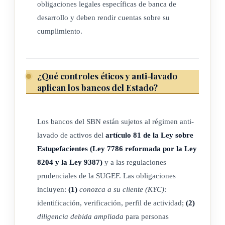
indica el artículo 10 de la presente ley.
obligaciones legales específicas de banca de
desarrollo y deben rendir cuentas sobre su
2) Del remanente se destinará:
cumplimiento.
a) El cincuenta por ciento (50%) para incrementar la reserva
legal.
b) El diez por ciento (10%) para incrementar el capital del
¿Qué controles éticos y anti-lavado
Instituto Nacional de Fomento Cooperativo.
aplican los bancos del Estado?
c) El sobrante incrementará el capital.
(Así reformado por el artículo 4° de la Ley de Modernización
Los bancos del SBN están sujetos al régimen anti-
del Sistema Financiero de la República, N° 7107 del 4 de
lavado de activos del
artículo 81 de la Ley sobre
noviembre de 1988)
Estupefacientes (Ley 7786 reformada por la Ley
8204 y la Ley 9387)
y a las regulaciones
(Nota de Sinalevi: Mediante el artículo 5° de la Ley de
prudenciales de la SUGEF. Las obligaciones
Modernización del Sistema Financiero de la República, N°
incluyen:
(1)
conozca a su cliente (KYC)
:
7107 del 4 de noviembre de 1988, se indicó derogar el inciso
identificación, verificación, perfil de actividad;
(2)
2) del presente artículo. No obstante, por medio del artículo
diligencia debida ampliada
para personas
4 de la norma antes referida lo reformó íntegramente.)