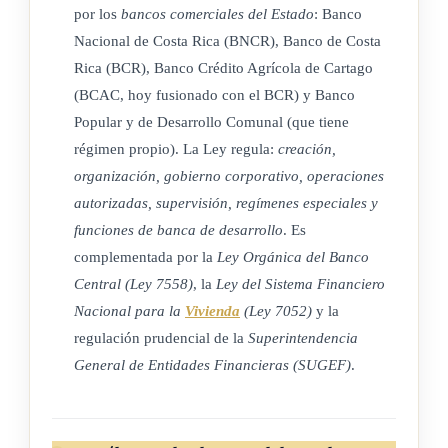
Banco Central de Costa Rica
y las demás leyes aplicables, así
por los
bancos comerciales del Estado
: Banco
como por los respectivos reglamentos
Nacional de Costa Rica (BNCR), Banco de Costa
Rica (BCR), Banco Crédito Agrícola de Cartago
(Así reformado por el artículo 1° de la ley N° 9724 del 14 de
(BCAC, hoy fusionado con el BCR) y Banco
agosto de 2019)
Popular y de Desarrollo Comunal (que tiene
régimen propio). La Ley regula:
creación,
organización, gobierno corporativo, operaciones
ARTÍCULO 2º
autorizadas, supervisión, regímenes especiales y
funciones de banca de desarrollo
. Es
Los bancos del Estado enumerados en el artículo anterior son
complementada por la
Ley Orgánica del Banco
instituciones autónomas de derecho público, con personería
Central (Ley 7558)
, la
Ley del Sistema Financiero
jurídica propia e independencia en materia de administración.
Nacional para la
Vivienda
(Ley 7052)
y la
Están sujetos a la ley en materia de gobierno y deben actuar
regulación prudencial de la
Superintendencia
en estrecha colaboración con el Poder Ejecutivo,
General de Entidades Financieras (SUGEF)
.
coordinando sus esfuerzos y actividades. Las decisiones
sobre las funciones puestas bajo su competencia sólo podrán
emanar de sus respectivas juntas directivas. De acuerdo con