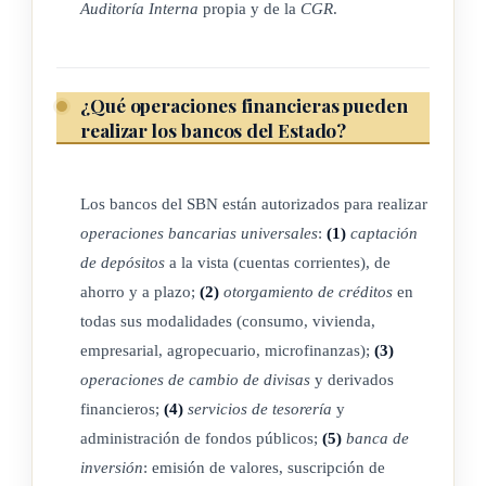
Auditoría Interna
propia y de la
CGR
.
ARTÍCULO 6º
La duración legal de los bancos del Estado será de noventa y
¿Qué operaciones financieras pueden
nueve años, contados desde la fecha en que esta ley entre en
realizar los bancos del Estado?
vigencia.
Los bancos del SBN están autorizados para realizar
ARTÍCULO 7º
operaciones bancarias universales
:
(1)
captación
de depósitos
a la vista (cuentas corrientes), de
Solamente los bancos establecidos conforme con lo dispuesto
ahorro y a plazo;
(2)
otorgamiento de créditos
en
en esta ley podrán usar su nombre comercial en la
todas sus modalidades (consumo, vivienda,
descripción de sus negocios, en la papelería o en la
empresarial, agropecuario, microfinanzas);
(3)
publicidad, las palabras "banco", o "establecimiento
operaciones de cambio de divisas
y derivados
financieros;
(4)
servicios de tesorería
y
bancario" o derivados de estos términos que califiquen sus
administración de fondos públicos;
(5)
banca de
actividades como de carácter bancario. Toda persona natural
inversión
: emisión de valores, suscripción de
o jurídica que contravenga esta disposición será requerida por