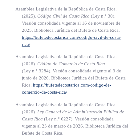
todos ellos al último día hábil del mes anterior. (* Así
Asamblea Legislativa de la República de Costa Rica.
modificado el nombre del ente contralor bancario por el
(2025).
Código Civil de Costa Rica
(Ley n.° 30)
.
artículo 176 de la Ley Orgánica del Banco Central de Costa
Versión consolidada vigente al 16 de noviembre de
Rica Nº 7558 de 3 de noviembre de 1995)
2025. Biblioteca Jurídica del Bufete de Costa Rica.
https://bufetedecostarica.com/codigo-civil-de-costa-
artículo 176 de la Ley Orgánica del Banco Central de Costa
rica/
Rica Nº 7558 de 3 de noviembre de 1995)
Asamblea Legislativa de la República de Costa Rica.
(2026).
Código de Comercio de Costa Rica
(Ley n.° 3284)
. Versión consolidada vigente al 3 de
ARTÍCULO 19
junio de 2026. Biblioteca Jurídica del Bufete de Costa
Rica.
https://bufetedecostarica.com/codigo-de-
comercio-de-costa-rica/
TÍTULO II
Asamblea Legislativa de la República de Costa Rica.
(2026).
Ley General de la Administración Pública de
Dirección y administración de los bancos del Estado
Costa Rica
(Ley n.° 6227)
. Versión consolidada
vigente al 23 de marzo de 2026. Biblioteca Jurídica del
Bufete de Costa Rica.