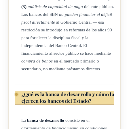
Los bancos comerciales de Estado podrán revaluar sus
(3)
análisis de capacidad de pago
del ente público.
activos para efectos de capitalización, previa aprobación de la
Los bancos del SBN
no pueden financiar el déficit
Junta Directiva del Banco Central basada en dictamen
fiscal directamente
al Gobierno Central — esa
favorable de la Superintendencia General de Entidades
restricción se introdujo en reformas de los años 90
Finacieras (*). Para todos los efectos legales, la capitalización
para fortalecer la disciplina fiscal y la
se tendrá por realizada con el asiento contable en el que se
independencia del Banco Central. El
deje constancia de su aprobación. (Así reformado por ley Nº
financiamiento al sector público se hace mediante
7134 de 5 de octubre de 1989, artículo 8º). (* Así modificado
compra de bonos
en el mercado primario o
el nombre del ente contralor bancario por el artículo 176 de la
secundario, no mediante préstamos directos.
Ley Orgánica del Banco Central de Costa Rica Nº 7558 de 3
de noviembre de 1995)
¿Qué es la banca de desarrollo y cómo la
ejercen los bancos del Estado?
ARTÍCULO 9º
Con la parte de las utilidades netas que esta ley destina al
La
banca de desarrollo
consiste en el
efecto, cada banco formará su Reserva Legal.
otorgamiento de
financiamiento en condiciones