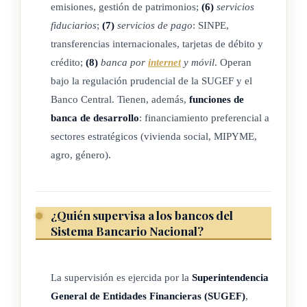
emisiones, gestión de patrimonios;
(6)
servicios
el Superintendente General (*) de la Superintendencia
fiduciarios
;
(7)
servicios de pago
: SINPE,
General de Entidades Finacieras (*), mediante carta
transferencias internacionales, tarjetas de débito y
certificada, para que suspenda inmediatamente sus
crédito;
(8)
banca por
internet
y móvil
. Operan
actividades ilegales. El infractor pagará una multa inicial de
bajo la regulación prudencial de la SUGEF y el
¢2.178.577,84(*), así como ¢ 43.570,16(*) por cada día que
Banco Central. Tienen, además,
funciones de
continúe infringiendo la ley. Igual pena e iguales requisitos se
banca de desarrollo
: financiamiento preferencial a
aplicarán a cualquier persona natural o jurídica que ejecute o
sectores estratégicos (vivienda social, MIPYME,
anuncie la ejecución de operaciones que, en virtud de las
agro, género).
leyes respectivas, estén reservadas de modo exclusivo a las
instituciones bancarias establecidas de conformidad con
dichas leyes, sin perjuicio de las demás sanciones legales que
¿Quién supervisa a los bancos del
les corresponda.
Sistema Bancario Nacional?
(*) (Así modificados los montos de multa inicial y multa
diaria, por resolución N° SGF-1984-2025 del 1° de setiembre
La supervisión es ejercida por la
Superintendencia
de 2025)
General de Entidades Financieras (SUGEF)
,