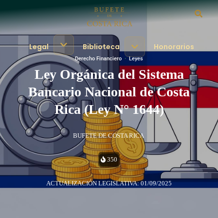
Legal
Biblioteca
Honorarios
Derecho Financiero
·
Leyes
Ley Orgánica del Sistema
Bancario Nacional de Costa
Rica (Ley N° 1644)
BUFETE DE COSTA RICA
350
ACTUALIZACIÓN LEGISLATIVA: 01/09/2025