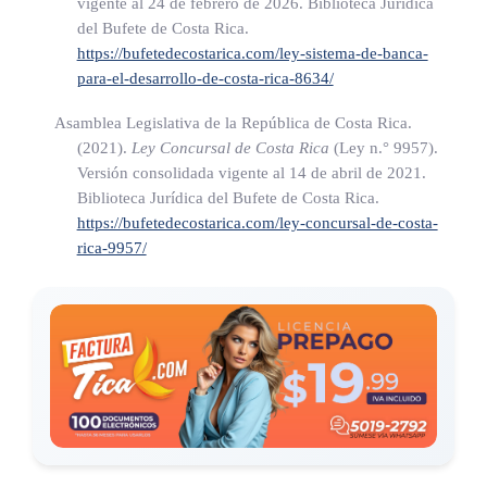
vigente al 24 de febrero de 2026. Biblioteca Jurídica
Al menos cuatro de los directores deberán poseer grado
del Bufete de Costa Rica.
https://bufetedecostarica.com/ley-sistema-de-banca-
académico en el nivel de licenciatura, o título profesional
para-el-desarrollo-de-costa-rica-8634/
equivalente. De ellos, al menos uno deberá ser licenciado en
Ciencias Económicas y otro en Derecho.
Asamblea Legislativa de la República de Costa Rica.
(2021).
Ley Concursal de Costa Rica
(Ley n.° 9957)
.
La designación de una persona como miembro de la junta
Versión consolidada vigente al 14 de abril de 2021.
Biblioteca Jurídica del Bufete de Costa Rica.
directiva de un banco del Estado, conlleva la obligación de
https://bufetedecostarica.com/ley-concursal-de-costa-
dejar en la Superintendencia General de Entidades
rica-9957/
Financieras(*)un expediente administrativo, en el que consten
sus calidades y el cumplimiento de los requisitos
correspondientes.
(*) (Así modificada su denominación por el artículo 176 de la
Ley Orgánica del Banco Central de Costa Rica Nº 7558 de 3
de noviembre de 1995. Anteriormente se indicaba: "Auditoría
General de Entidades Financieras")