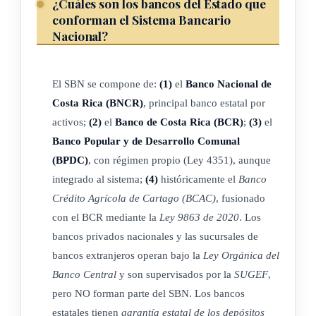
¿Cuáles son los bancos del Estado que
lo anterior, cada banco tendrá responsabilidad propia en la
conforman el Sistema Bancario
ejecución de sus funciones, lo cual impone a los miembros de
Nacional?
la Junta directiva la obligación de actuar conforme con su
criterio en la dirección y administración del banco, dentro de
El SBN se compone de:
(1)
el
Banco Nacional de
las disposiciones de la Constitución, de las leyes y
Costa Rica (BNCR)
, principal banco estatal por
reglamentos pertinentes y de los principios de la técnica, así
activos;
(2)
el
Banco de Costa Rica (BCR)
;
(3)
el
como la obligación de responder por su gestión, en forma
Banco Popular y de Desarrollo Comunal
total e ineludible, de acuerdo con los artículos 27 y 28 de esta
(BPDC)
, con régimen propio (Ley 4351), aunque
ley. ( Así reformado por el artículo 2º de la ley Nº 4646 de 20
integrado al sistema;
(4)
históricamente el
Banco
de octubre de 1970)
Crédito Agrícola de Cartago (BCAC)
, fusionado
con el BCR mediante la
Ley 9863 de 2020
. Los
bancos privados nacionales y las sucursales de
ARTÍCULO 3
bancos extranjeros operan bajo la
Ley Orgánica del
Banco Central
y son supervisados por la
SUGEF
,
1) Colaborar en la ejecución de la política monetaria,
pero NO forman parte del SBN. Los bancos
cambiaria, crediticia y bancaria de la República.
estatales tienen
garantía estatal de los depósitos