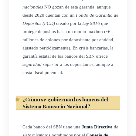
Los bancos comerciales del Estado contarán con la garantía y
nacionales
NO gozan de esta garantía, aunque
la más completa cooperación del Estado y de todas sus
desde 2020 cuentan con un
Fondo de Garantía de
dependencias e instituciones. La garantía estatal establecida
Depósitos (FGD)
creado por la
Ley 9816
que
en este artículo no será aplicable a la emisión de deuda
protege depósitos hasta un monto máximo (~6
subordinada o préstamos subordinados que emitan o
millones de colones por depositante por entidad,
contraten los bancos comerciales del Estado, tampoco a las
ajustado periódicamente). En crisis bancarias, la
obligaciones o los derechos que de ellos emanen.
garantía estatal de los bancos del SBN ofrece
seguridad superior
a los depositantes, aunque a
Ningún tenedor de deuda subordinada emitida o contratada
costa fiscal potencial.
por los bancos comerciales del Estado podrá poseer,
individualmente, un monto que supere el veinticinco por
ciento (25%) del capital primario de cada banco emisor.
¿Cómo se gobiernan los bancos del
Sistema Bancario Nacional?
(Así reformado por el artículo 55 aparte a) de la Ley de
creación del fondo de garantía de depósitos y de mecanismos
Cada banco del SBN tiene una
Junta Directiva
de
de resolución de los intermediarios financieros, N° 9816 del
siete miembros
nombrados por el
Consejo de
11 de febrero de 2020)