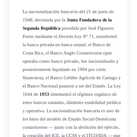
La
nacionalización bancaria del 21 de junio de
ARTÍCULO 17
1948
, decretada por la
Junta Fundadora de la
Segunda República
presidida por José Figueres
Ferrer mediante el
Decreto-Ley N° 71
, transformó
ARTÍCULO 18
la banca privada en banca estatal: el Banco de
Costa Rica, el Banco Anglo Costarricense (que
(*) preparará y publicará en el Diario Oficial, dentro de los
operaba como banco privado, fue nacionalizado y
primeros quince días hábiles de cada mes, un balance general
posteriormente liquidado en 1994 por crisis
de situación de todos los bancos del país, con excepción del
financiera), el Banco Crédito Agrícola de Cartago y
Banco Central que lo hará por sí mismo, el cual comprenderá
el Banco Nacional pasaron a ser del Estado. La Ley
el estado de activo y pasivo de todos ellos al último día hábil
1644 de
1953
sistematizó el régimen orgánico de
del mes anterior. (* Así modificado el nombre del ente
estos bancos estatales, dándoles estabilidad jurídica
contralor bancario por el artículo 176 de la Ley Orgánica del
y operativa. La nacionalización bancaria es uno de
Banco Central de Costa Rica Nº 7558 de 3 de noviembre de
los hitos del modelo de Estado Social-Demócrata
1995)
costarricense — junto con la abolición del ejército,
la creación del ICE, la CCSS y el ITCO/IDA — que
quince días hábiles de cada mes, un balance general de