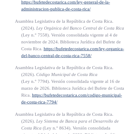
https://bufetedecostarica.com/ley-general-de-la-
CAPÍTULO I
administracion-publica-de-costa-rica/
Juntas Directivas
Asamblea Legislativa de la República de Costa Rica.
(2024).
Ley Orgánica del Banco Central de Costa Rica
(Ley n.° 7558)
. Versión consolidada vigente al 4 de
noviembre de 2024. Biblioteca Jurídica del Bufete de
ARTÍCULO 20
Costa Rica.
https://bufetedecostarica.com/ley-organica-
del-banco-central-de-costa-rica-7558/
ARTÍCULO 21
Asamblea Legislativa de la República de Costa Rica.
(2026).
Código Municipal de Costa Rica
Para ser miembro de una junta directiva es necesario:
(Ley n.° 7794)
. Versión consolidada vigente al 16 de
marzo de 2026. Biblioteca Jurídica del Bufete de Costa
Rica.
https://bufetedecostarica.com/codigo-municipal-
1) Ser costarricense.
de-costa-rica-7794/
2) Haber cumplido veinticinco años de edad.
Asamblea Legislativa de la República de Costa Rica.
3) Tener conocimiento y experiencia en materia económica,
(2026).
Ley Sistema de Banca para el Desarrollo de
financiera, bancaria o de administración, y en asuntos
Costa Rica
(Ley n.° 8634)
. Versión consolidada
relativos al desarrollo económico y social del país.