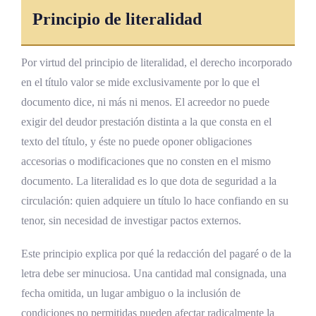
Principio de literalidad
Experiencias internacionales de
desmaterialización
Por virtud del principio de literalidad, el derecho incorporado
Desafíos contemporáneos y perspectivas
en el título valor se mide exclusivamente por lo que el
Tensión entre forma y función
documento dice, ni más ni menos. El acreedor no puede
exigir del deudor prestación distinta a la que consta en el
Protección del consumidor y literalidad
texto del título, y éste no puede oponer obligaciones
Prescripción, notariado y educación
accesorias o modificaciones que no consten en el mismo
financiera
documento. La literalidad es lo que dota de seguridad a la
circulación: quien adquiere un título lo hace confiando en su
Tecnología como factor disruptivo
tenor, sin necesidad de investigar pactos externos.
Desmaterialización y endoso electrónico
Este principio explica por qué la redacción del pagaré o de la
Blockchain, contratos inteligentes y factoring
letra debe ser minuciosa. Una cantidad mal consignada, una
electrónico
fecha omitida, un lugar ambiguo o la inclusión de
Riesgos cibernéticos e inteligencia artificial
condiciones no permitidas pueden afectar radicalmente la