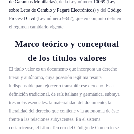
de Garantías Mobiliarias
), de la Ley número
10069
(
Ley
Requisitos formales del pagaré
sobre Letra de Cambio y Pagaré Electrónicos
) y del
Código
Endoso, aval y aceptación
Procesal Civil
(Ley número 9342), que en conjunto definen
el régimen cambiario vigente.
Vencimiento, pago, protesto y acciones
Ley número 10069 y los títulos electrónicos
Marco teórico y conceptual
Integración con el Código Civil y la Ley de
de los títulos valores
Garantías Mobiliarias
El título valor es un documento que incorpora un derecho
Código Procesal Civil y el proceso monitorio
literal y autónomo, cuya posesión legítima resulta
Líneas jurisprudenciales consolidadas
indispensable para ejercer o transmitir ese derecho. Esta
definición tradicional, de raíz italiana y germánica, subraya
Rigor formal y suplemento de requisitos
tres notas esenciales: la materialidad del documento, la
Literalidad, excepciones y distinción entre
literalidad del derecho que contiene y la autonomía de éste
aval y fianza
frente a las relaciones subyacentes. En el sistema
Protesto, dispensa y oposición al monitorio
costarricense, el Libro Tercero del Código de Comercio se