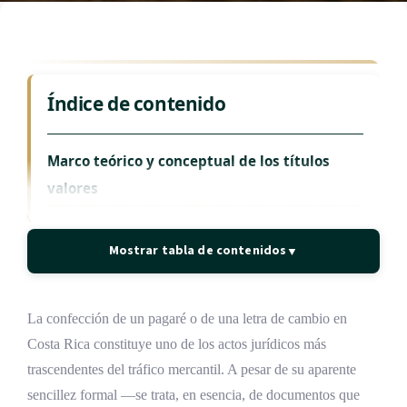
Índice de contenido
Marco teórico y conceptual de los títulos
valores
Principio de literalidad
Mostrar tabla de contenidos
▼
Principio de incorporación
Principio de autonomía
La confección de un pagaré o de una letra de cambio en
Principios de legitimación y abstracción
Costa Rica constituye uno de los actos jurídicos más
Clasificación de los títulos valores
trascendentes del tráfico mercantil. A pesar de su aparente
sencillez formal —se trata, en esencia, de documentos que
Desarrollo histórico del pagaré y la letra de