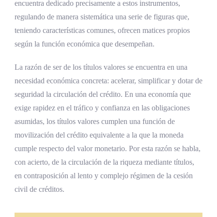
encuentra dedicado precisamente a estos instrumentos,
Impacto práctico en Costa Rica
regulando de manera sistemática una serie de figuras que,
El pagaré en la operativa bancaria
teniendo características comunes, ofrecen matices propios
costarricense
según la función económica que desempeñan.
La letra de cambio en el comercio
La razón de ser de los títulos valores se encuentra en una
El proceso monitorio como canal de cobro
necesidad económica concreta: acelerar, simplificar y dotar de
seguridad la circulación del crédito. En una economía que
Custodia, endoso bancario y protección del
exige rapidez en el tráfico y confianza en las obligaciones
consumidor
asumidas, los títulos valores cumplen una función de
El pagaré como instrumento de garantía
movilización del crédito equivalente a la que la moneda
mobiliaria
cumple respecto del valor monetario. Por esta razón se habla,
con acierto, de la circulación de la riqueza mediante títulos,
Análisis comparado del régimen cambiario
en contraposición al lento y complejo régimen de la cesión
El modelo ginebrino y el anglosajón
civil de créditos.
Derecho uniforme y ordenamientos
latinoamericanos