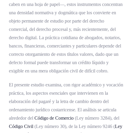
caben en una hoja de papel—, estos instrumentos concentran
cambio
una densidad normativa y dogmática que los convierte en
Los orígenes medievales en las ciudades
objeto permanente de estudio por parte del derecho
italianas
comercial, del derecho procesal y, más recientemente, del
derecho digital. La práctica cotidiana de abogados, notarios,
La consolidación en las ordenanzas y
bancos, financieras, comerciantes y particulares depende del
códigos modernos
correcto otorgamiento de estos títulos valores, dado que un
Las Convenciones de Ginebra y la Ley
defecto formal puede transformar un crédito líquido y
Uniforme
exigible en una mera obligación civil de difícil cobro.
El Código de Comercio costarricense y la
desmaterialización
El presente estudio examina, con rigor académico y vocación
práctica, los aspectos esenciales que intervienen en la
Marco normativo vigente en Costa Rica
elaboración del pagaré y la letra de cambio dentro del
Código de Comercio, Ley número 3284
ordenamiento jurídico costarricense. El análisis se articula
alrededor del
Código de Comercio
(Ley número 3284), del
Requisitos formales de la letra de
Código Civil
(Ley número 30), de la Ley número 9246 (
Ley
cambio