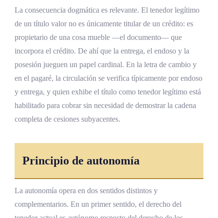
¿Qué significa la cláusula “sin protesto” en un
La consecuencia dogmática es relevante. El tenedor legítimo
pagaré o letra de cambio?
de un título valor no es únicamente titular de un crédito: es
¿Cómo se cobra judicialmente un pagaré
propietario de una cosa mueble —el documento— que
impagado en Costa Rica?
incorpora el crédito. De ahí que la entrega, el endoso y la
¿Qué diferencias hay entre el aval cambiario
posesión jueguen un papel cardinal. En la letra de cambio y
y la fianza civil?
en el pagaré, la circulación se verifica típicamente por endoso
y entrega, y quien exhibe el título como tenedor legítimo está
¿Es válido en Costa Rica un pagaré emitido
habilitado para cobrar sin necesidad de demostrar la cadena
en formato electrónico?
completa de cesiones subyacentes.
¿Puede el deudor oponer al tenedor actual
las excepciones que tendría contra el
acreedor original?
Principio de autonomía
¿Qué ocurre con el pagaré si la persona que
lo firmó fallece?
La autonomía opera en dos sentidos distintos y
Conclusiones sobre el Pagaré y la Letra de
complementarios. En un primer sentido, el derecho del
tenedor actual es autónomo respecto del derecho de los