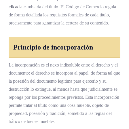
eficacia
cambiaria del título. El Código de Comercio regula
Recomendaciones prácticas para la
de forma detallada los requisitos formales de cada título,
confección
precisamente para garantizar la certeza de su contenido.
Redacción minuciosa y comprobación
cruzada
Cláusulas accesorias frecuentes
Principio de incorporación
Control interno en entidades acreedoras
La incorporación es el nexo indisoluble entre el derecho y el
Cautelas para el deudor y el avalista
documento: el derecho se incorpora al papel, de forma tal que
la posesión del documento legitima para ejercerlo y su
Preguntas frecuentes
destrucción lo extingue, al menos hasta que judicialmente se
¿Cuál es la diferencia fundamental entre un
reponga por los procedimientos previstos. Esta incorporación
pagaré y una letra de cambio?
permite tratar al título como una cosa mueble, objeto de
¿Qué requisitos esenciales no pueden
propiedad, posesión y tradición, sometido a las reglas del
omitirse en un pagaré?
tráfico de bienes muebles.