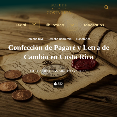
Legal
Biblioteca
Honorarios
Derecho Civil
·
Derecho Comercial
·
Honorarios
Confección de Pagaré y Letra de
Cambio en Costa Rica
LIC. LARRY HANS ARROYO VARGAS
552