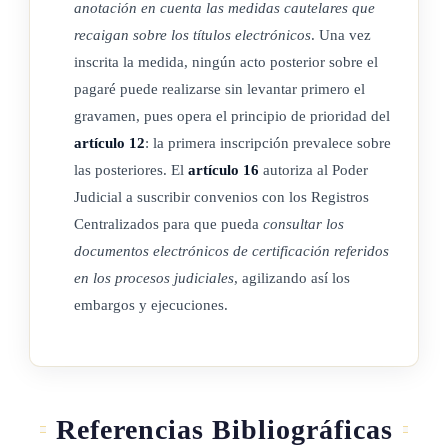
anotación en cuenta las medidas cautelares que
entidades interesadas en brindar este servicio, incluidos los
recaigan sobre los títulos electrónicos
. Una vez
requisitos de capital proporcionales a los volúmenes que se
inscrita la medida, ningún acto posterior sobre el
anoten, el monto de los aportes económicos al regulador y el
pagaré puede realizarse sin levantar primero el
cumplimiento de las obligaciones en materia de prevención
gravamen, pues opera el principio de prioridad del
de lavado de activos y financiamiento al terrorismo.
artículo 12
: la primera inscripción prevalece sobre
las posteriores. El
artículo 16
autoriza al Poder
El Conassif reglamentará la organización y el funcionamiento
Judicial a suscribir convenios con los Registros
de los Registros Centralizados de valores no inscritos, los
Centralizados para que pueda
consultar los
sistemas de identificación y el control de los pagarés y letras
documentos electrónicos de certificación referidos
de cambio electrónicos representados por medio de
en los procesos judiciales
, agilizando así los
anotaciones electrónicas en cuenta, así como las relaciones y
embargos y ejecuciones.
comunicaciones de las entidades encargadas de tales registros
con los emisores y las bolsas de valores.
ARTÍCULO 12
Referencias Bibliográficas