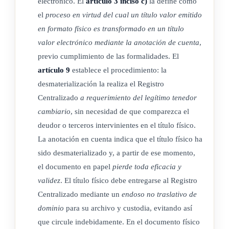
electrónico. El
artículo 3 inciso c)
la define como
La inscripción de la letra de cambio y pagaré electrónicos,
el
proceso en virtud del cual un título valor emitido
mediante la anotación en cuenta ante un Registro
en formato físico es transformado en un título
Centralizado, asigna el derecho de control sobre el título
valor electrónico mediante la anotación de cuenta
,
inscrito a favor del tenedor de este, facultando a este el
previo cumplimiento de las formalidades. El
ejercicio de los mismos derechos y facultades que el tenedor
artículo 9
establece el procedimiento: la
de un título en soporte físico puede ejercer sobre el título.
desmaterialización la realiza el Registro
Centralizado
a requerimiento del legítimo tenedor
cambiario
, sin necesidad de que comparezca el
CAPÍTULO III
deudor o terceros intervinientes en el título físico.
La anotación en cuenta indica que el título físico ha
DESMATERIALIZACIÓN
sido desmaterializado y, a partir de ese momento,
el documento en papel
pierde toda eficacia y
validez
. El título físico debe entregarse al Registro
ARTÍCULO 9
Centralizado mediante un
endoso no traslativo de
dominio
para su archivo y custodia, evitando así
Desmaterialización de la letra de cambio y pagaré.
que circule indebidamente. En el documento físico