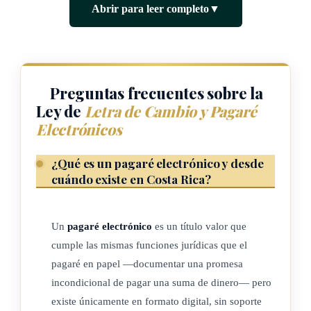
disposiciones contenidas en el Código de Comercio
Abrir para leer completo
▼
vigente sobre letra de cambio y pagaré.
b) Salvo en los casos previstos en la presente ley, nada de lo
dispuesto en ella afectará los títulos valores emitidos en
papel.
Preguntas frecuentes sobre la
c) En materia procesal, en lo no previsto en esta norma, se
Ley de
Letra de Cambio y Pagaré
Electrónicos
aplicarán las reglas contenidas en el Código Procesal
Civil.
¿Qué es un pagaré electrónico y desde
cuándo existe en Costa Rica?
ARTÍCULO 2
Objeto.
Un
pagaré electrónico
es un título valor que
cumple las mismas funciones jurídicas que el
Esta ley tiene como objeto regular la desmaterialización y
pagaré en papel —documentar una promesa
electronificación de la letra de cambio y pagaré, así como su
incondicional de pagar una suma de dinero— pero
anotación en cuenta en los Registros Centralizados definidos
existe únicamente en formato digital, sin soporte