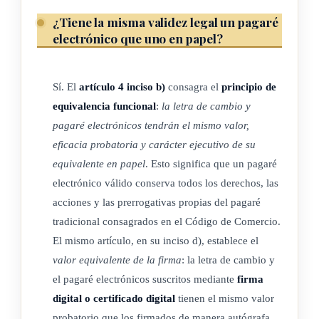
valor emitido en formato físico es transformado en un
¿Tiene la misma validez legal un pagaré
título valor electrónico mediante la anotación de cuenta,
electrónico que uno en papel?
previo cumplimiento de las formalidades establecidas por
los Registros Centralizados.
Sí. El
artículo 4 inciso b)
consagra el
principio de
d) Documento electrónico: significa cualquier manifestación
equivalencia funcional
:
la letra de cambio y
con carácter representativo o declarativo, expresada o
pagaré electrónicos tendrán el mismo valor,
transmitida por un medio electrónico o informático.
eficacia probatoria y carácter ejecutivo de su
e) Electronificación: es el proceso a través del cual los títulos
equivalente en papel
. Esto significa que un pagaré
valores surgen a la vida jurídica ausente de presencia
electrónico válido conserva todos los derechos, las
física, es decir, que únicamente pueden ser perceptibles
acciones y las prerrogativas propias del pagaré
por los sentidos mediante el sistema donde se realiza el
tradicional consagrados en el Código de Comercio.
intercambio electrónico de datos.
El mismo artículo, en su inciso d), establece el
f) Firma digital: según se define en la Ley 8454, Ley de
valor equivalente de la firma
: la letra de cambio y
Certificados, Firmas Digitales y Documentos
el pagaré electrónicos suscritos mediante
firma
Electrónicos, de 30 de agosto de 2005.
digital o certificado digital
tienen el mismo valor
probatorio que los firmados de manera autógrafa,