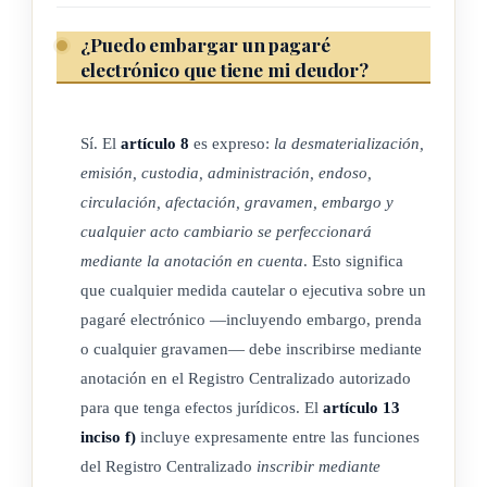
periódicamente de acuerdo con el Índice de Precios al
Consumidor
.
¿Puedo embargar un pagaré
electrónico que tiene mi deudor?
d) Mantener la rentabilidad de su patrimonio, de manera que
cumplan con los montos y requisitos patrimoniales fijados
por la Sugeval y que recuperen de sus usuarios el costo
Sí. El
artículo 8
es expreso:
la desmaterialización,
de los servicios prestados.
emisión, custodia, administración, endoso,
e) No discriminar, en la prestación del servicio, a los
circulación, afectación, gravamen, embargo y
usuarios.
cualquier acto cambiario se perfeccionará
f) Todos los demás que la Sugeval establezca tendientes a
mediante la anotación en cuenta
. Esto significa
que cualquier medida cautelar o ejecutiva sobre un
garantizar la continuidad, seguridad y solvencia de la
pagaré electrónico —incluyendo embargo, prenda
institución.
o cualquier gravamen— debe inscribirse mediante
Para tal efecto, el Consejo Nacional de Supervisión del
anotación en el Registro Centralizado autorizado
Sistema Financiero (Conassif) establecerá, vía reglamento, las
para que tenga efectos jurídicos. El
artículo 13
demás disposiciones de carácter general que regularán los
inciso f)
incluye expresamente entre las funciones
requisitos técnicos de fiabilidad, la autorización, su
del Registro Centralizado
inscribir mediante
revocación y los requisitos para la interconexión, para las