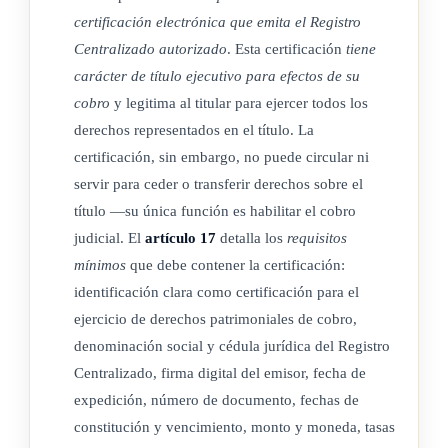
certificación electrónica que emita el Registro
Principios generales de los documentos electrónicos
Centralizado autorizado
. Esta certificación
tiene
aplicables a la letra de cambio y pagaré electrónicos. En
carácter de título ejecutivo para efectos de su
adición a los principios que rigen la letra de cambio y pagaré
cobro
y legitima al titular para ejercer todos los
emitidos en papel se observarán los siguientes principios para
derechos representados en el título. La
la desmaterialización, emisión, custodia, administración,
certificación, sin embargo, no puede circular ni
endoso, circulación, afectación, gravamen, embargo y
servir para ceder o transferir derechos sobre el
cualquier acto cambiario, sobre estos:
título —su única función es habilitar el cobro
judicial. El
artículo 17
detalla los
requisitos
a) Neutralidad tecnológica: ninguna disposición de la
mínimos
que debe contener la certificación:
presente ley será aplicada de modo que excluya, restrinja
identificación clara como certificación para el
o prive de efecto jurídico cualquier método,
ejercicio de derechos patrimoniales de cobro,
procedimiento, dispositivo o tecnología para crear,
denominación social y cédula jurídica del Registro
circular o realizar cualquier acto cambiario respecto de
Centralizado, firma digital del emisor, fecha de
una letra de cambio o pagaré electrónicos. Como
expedición, número de documento, fechas de
consecuencia de lo anterior, y para todos los efectos
constitución y vencimiento, monto y moneda, tasas