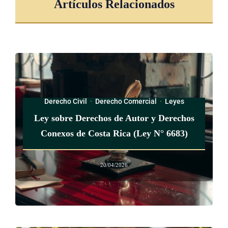
Artículos Relacionados
CAPÍTULO V
TRASLADO DE LA LETRA DE CAMBIO Y
PAGARÉ ELECTRÓNICOS
A OTROS REGISTROS CENTRALIZADOS
Derecho Civil
·
Derecho Comercial
·
Leyes
Ley sobre Derechos de Autor y Derechos
ARTÍCULO 15
Conexos de Costa Rica (Ley N° 6683)
Traslado de la letra de cambio y pagaré electrónicos. El
20/04/2026
legítimo tenedor de una letra de cambio o pagaré electrónicos
tendrá la posibilidad de trasladarlos de un Registro
Centralizado autorizado a otro, siempre y cuando no existan
terceros con mejor derecho sobre el documento, o una orden