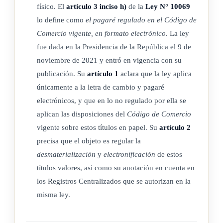
en esta ley.
físico. El
artículo 3 inciso h)
de la
Ley N° 10069
lo define como
el pagaré regulado en el Código de
Comercio vigente, en formato electrónico
. La ley
ARTÍCULO 3
fue dada en la Presidencia de la República el 9 de
noviembre de 2021 y entró en vigencia con su
Definiciones.
publicación. Su
artículo 1
aclara que la ley aplica
únicamente a la letra de cambio y pagaré
Para los efectos de esta ley se entenderá lo siguiente:
electrónicos, y que en lo no regulado por ella se
a) Anotación en cuenta de la letra de cambio y pagaré
aplican las disposiciones del
Código de Comercio
electrónicos: significa cada registro contable que sobre la
vigente sobre estos títulos en papel. Su
artículo 2
letra de cambio y pagaré electrónicos realizan los
precisa que el objeto es regular la
desmaterialización
y
electronificación
de estos
Registros Centralizados.
títulos valores, así como su anotación en cuenta en
b) Certificado digital: según se define en la Ley 8454,
Ley
los Registros Centralizados que se autorizan en la
de Certificados, Firmas Digitales y Documentos
misma ley.
Electrónicos
, de 30 de agosto de 2005.
c) Desmaterialización: proceso en virtud del cual un título