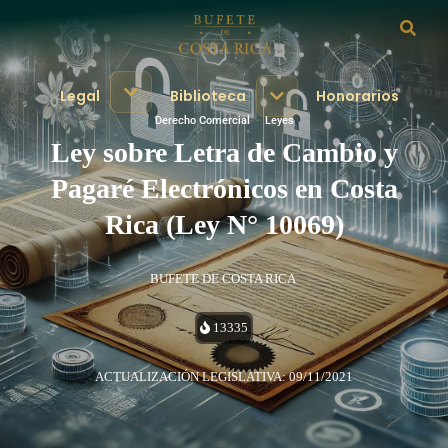
Legal
Biblioteca
Honorarios
Derecho Comercial
·
Leyes
Ley sobre Letra de Cambio y
Pagaré Electrónicos en Costa
Rica (Ley N° 10069)
BUFETE DE COSTA RICA
13335
ACTUALIZACIÓN LEGISLATIVA: 09/11/2021