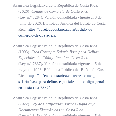
Asamblea Legislativa de la República de Costa Rica.
Principios de la inscripción electrónica sobre la letra de
(2026).
Código de Comercio de Costa Rica
cambio y pagaré electrónicos. Los Registros Centralizados
(Ley n.° 3284)
. Versión consolidada vigente al 3 de
deberán realizar la inscripción de la letra de cambio y pagaré
junio de 2026. Biblioteca Jurídica del Bufete de Costa
electrónicos observando los siguientes principios:
Rica.
https://bufetedecostarica.com/codigo-de-
comercio-de-costa-rica/
a) Principio de prioridad: una vez producida la inscripción
Asamblea Legislativa de la República de Costa Rica.
mediante anotación en cuenta, no podrá practicarse
(1993).
Crea Concepto Salario Base para Delitos
ninguna otra inscripción respecto de la misma letra de
Especiales del Código Penal en Costa Rica
cambio o pagaré que obedezca a un hecho producido con
(Ley n.° 7337)
. Versión consolidada vigente al 5 de
anterioridad. El acto que se inscriba primero en el
mayo de 1993. Biblioteca Jurídica del Bufete de Costa
Rica.
https://bufetedecostarica.com/crea-concepto-
Registro Centralizado tendrá prioridad sobre los
salario-base-para-delitos-especiales-del-codigo-penal-
posteriores.
en-costa-rica-7337/
b) Principio de tracto sucesivo: las inscripciones sobre un
Asamblea Legislativa de la República de Costa Rica.
mismo derecho deberán estar encadenadas, cronológica,
(2022).
Ley de Certificados, Firmas Digitales y
secuencial e ininterrumpidamente, de modo que quien
Documentos Electrónicos en Costa Rica
trasmite la letra de cambio o pagaré electrónico, o el
(Ley n.° 8454)
. Versión consolidada vigente al 5 de