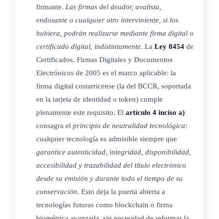
firmante.
Las firmas del deudor, avalista,
endosante o cualquier otro interviniente, si los
ARTÍCULO 10
hubiera, podrán realizarse mediante firma digital o
certificado digital, indistintamente
. La
Ley 8454
de
Prohibición de segundo cambio de soporte.
Certificados, Firmas Digitales y Documentos
Electrónicos de 2005 es el marco aplicable: la
Una vez que la letra de cambio o pagaré sean
firma digital costarricense (la del BCCR, soportada
desmaterializados o emitidos electrónicamente, queda
en la tarjeta de identidad o token) cumple
prohibido que estos sean posteriormente representados en
plenamente este requisito. El
artículo 4 inciso a)
papel.
consagra el
principio de neutralidad tecnológica
:
cualquier tecnología es admisible siempre que
garantice autenticidad, integridad, disponibilidad,
CAPÍTULO IV
accesibilidad y trazabilidad del título electrónico
desde su emisión y durante todo el tiempo de su
REGISTROS CENTRALIZADOS
conservación
. Esto deja la puerta abierta a
tecnologías futuras como blockchain o firma
biométrica avanzada, sin necesidad de reformar la