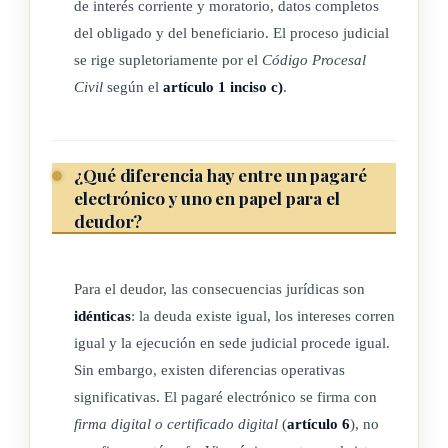
legales, la inscripción y los actos cambiarios que sobre la
de interés corriente y moratorio, datos completos
letra de cambio y pagaré se efectúen podrán realizarse
del obligado y del beneficiario. El proceso judicial
utilizando cualquier tipo de tecnología disponible que se
se rige supletoriamente por el
Código Procesal
Civil
según el
artículo 1 inciso c)
.
considere apropiada y adecuada, siempre y cuando se
cumplan todos los requisitos legales y reglamentarios
establecidos en el ordenamiento jurídico. Asimismo, la
tecnología utilizada deberá garantizar autenticidad,
¿Qué diferencia hay entre un pagaré
electrónico y uno en papel para el
integridad, disponibilidad, accesibilidad y trazabilidad del
deudor?
título electrónico desde su emisión y durante todo el
tiempo de su conservación.
b) Equivalencia funcional: la letra de cambio y pagaré
Para el deudor, las consecuencias jurídicas son
electrónicos tendrán el mismo valor,
eficacia
probatoria y
idénticas
: la deuda existe igual, los intereses corren
igual y la ejecución en sede judicial procede igual.
carácter ejecutivo de su equivalente en papel. En
Sin embargo, existen diferencias operativas
cualquier norma jurídica que se haga referencia a una
significativas. El pagaré electrónico se firma con
letra de cambio o pagaré se reconocerá de igual manera
firma digital o certificado digital
(
artículo 6
), no
tanto los emitidos en papel como los electrónicos, y estos