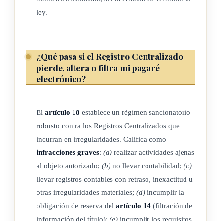
ARTÍCULO 11
ley.
Registros centralizados.
Podrán ser registros centralizados, aquellas entidades que
¿Qué pasa si el Registro Centralizado
sean previamente autorizadas por la Superintendencia
pierde, altera o filtra mi pagaré
General de Valores (Sugeval).
electrónico?
La Sugeval tendrá la potestad de otorgar la autorización
El
artículo 18
establece un régimen sancionatorio
correspondiente, después de verificar la existencia de
robusto contra los Registros Centralizados que
recursos humanos e infraestructura tecnológica y de
incurran en irregularidades. Califica como
seguridad adecuadas, y demás elementos propios para el
infracciones graves
:
(a)
realizar actividades ajenas
funcionamiento de un registro de esa naturaleza.
al objeto autorizado;
(b)
no llevar contabilidad;
(c)
La autorización citada en el párrafo anterior estará sujeta a los
llevar registros contables con retraso, inexactitud u
otras irregularidades materiales;
(d)
incumplir la
siguientes requisitos mínimos:
obligación de reserva del
artículo 14
(filtración de
a) Constituirse como sociedad anónima. La escritura de
información del título);
(e)
incumplir los requisitos