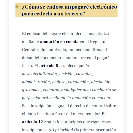
¿Cómo se endosa un pagaré electrónico
relación con los documentos electrónicos y la firma
para cederlo a un tercero?
digital, en virtud de lo cual, cuando cualquier norma
requiera que la información conste por escrito, este
requisito quedará satisfecho con un documento
El endoso del pagaré electrónico se materializa
electrónico.
mediante
anotación en cuenta
en el Registro
Centralizado autorizado, no mediante firma al
ARTÍCULO 5
dorso del documento como ocurre en el pagaré
físico. El
artículo 8
establece que
la
Interpretación
.
desmaterialización, emisión, custodia,
administración, endoso, circulación, afectación,
La presente ley deberá ser interpretada en conjunto con los
gravamen, embargo y cualquier acto cambiario se
principios aquí establecidos y con las regulaciones que se
perfeccionará mediante la anotación en cuenta
.
refieren a la letra de cambio y pagaré en el Código de
Esta inscripción asigna el derecho de control sobre
Comercio, debiendo prevalecer, en caso de contradicción, las
el título inscrito a favor del nuevo tenedor. El
disposiciones estipuladas en esta ley. La misma regla aplicará
artículo 12
regula los principios que rigen estas
respecto de las demás normativas sustanciales o procesales
inscripciones:
(a) prioridad
(la primera inscripción