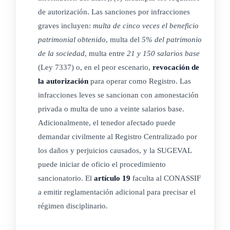
constitución, los estatutos y los reglamentos serán
de autorización. Las sanciones por infracciones
aprobados por la Sugeval previo a su funcionamiento, así
graves incluyen:
multa de cinco veces el beneficio
como sus modificaciones y la suscripción y transmisión
patrimonial obtenido
, multa del
5% del patrimonio
de acciones. Las ampliaciones y reducciones de capital
de la sociedad
, multa entre
21 y 150 salarios base
(Ley 7337) o, en el peor escenario,
revocación de
deberán ser autorizadas por la Sugeval, la cual
la autorización
para operar como Registro. Las
establecerá, por vía reglamentaria, la forma en que
infracciones leves se sancionan con amonestación
deberán realizarse, así como los criterios que deberán
privada o multa de uno a veinte salarios base.
seguirse para valorar el precio de las acciones.
Adicionalmente, el tenedor afectado puede
b) En el caso de instituciones públicas, cumplir con los
demandar civilmente al Registro Centralizado por
presentes requisitos y demás que establezca la autoridad
los daños y perjuicios causados, y la SUGEVAL
competente.
puede iniciar de oficio el procedimiento
c) Contar con un capital mínimo suscrito y pagado no
sancionatorio. El
artículo 19
faculta al CONASSIF
inferior al equivalente del cincuenta por ciento (50%) del
a emitir reglamentación adicional para precisar el
capital mínimo requerido para las centrales de valores
régimen disciplinario.
autorizadas por la Sugeval, que se ajustará