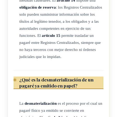
medidas cautelares. El
artículo 14
impone una
Para efectos de la letra de cambio y pagaré electrónicos, será
obligación de reserva
: los Registros Centralizados
legítimo tenedor quien aparezca como tal en la anotación en
solo pueden suministrar información sobre los
cuenta, en el sistema del Registro Centralizado autorizado.
títulos al legítimo tenedor, a los obligados y a las
autoridades competentes en ejercicio de sus
ARTÍCULO 8
funciones. El
artículo 15
permite trasladar un
pagaré entre Registros Centralizados, siempre que
Efecto jurídico de la anotación en cuenta.
no haya terceros con mejor derecho ni órdenes
judiciales que lo impidan.
Toda letra de cambio o pagaré desmaterializado o emitido por
medios electrónicos deberá ser anotado en cuenta ante un
Registro Centralizado.
¿Qué es la desmaterialización de un
pagaré ya emitido en papel?
La desmaterialización, emisión, custodia, administración,
endoso, circulación, afectación, gravamen, embargo y
cualquier acto cambiario se perfeccionará mediante la
La
desmaterialización
es el proceso por el cual un
anotación en cuenta.
pagaré físico ya emitido se convierte en