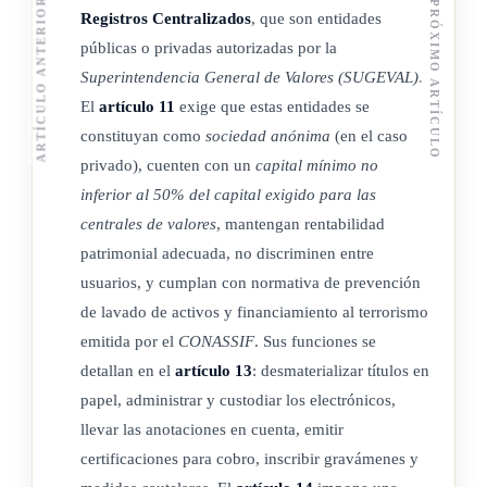
ARTÍCULO ANTERIOR
PRÓXIMO ARTÍCULO
Comercio, salvo lo modificado en virtud de esta ley;
Registros Centralizados
, que son entidades
igualmente, deberá cumplirse con los requisitos establecidos
públicas o privadas autorizadas por la
por las leyes vigentes asociados a la emisión de documentos
Superintendencia General de Valores (SUGEVAL)
.
electrónicos y firma digital, que permitan verificar su
El
artículo 11
exige que estas entidades se
integridad e identificar de forma unívoca a su firmante y
constituyan como
sociedad anónima
(en el caso
vincular jurídicamente al emisor, avalista, tenedor o cualquier
privado), cuenten con un
capital mínimo no
otro interviniente, según corresponda.
inferior al 50% del capital exigido para las
centrales de valores
, mantengan rentabilidad
Las firmas del deudor, avalista, endosante o cualquier otro
patrimonial adecuada, no discriminen entre
interviniente, si los hubiera, podrán realizarse mediante firma
usuarios, y cumplan con normativa de prevención
digital o certificado digital, indistintamente.
de lavado de activos y financiamiento al terrorismo
emitida por el
CONASSIF
. Sus funciones se
detallan en el
artículo 13
: desmaterializar títulos en
ARTÍCULO 7
papel, administrar y custodiar los electrónicos,
llevar las anotaciones en cuenta, emitir
Legítimo tenedor.
certificaciones para cobro, inscribir gravámenes y