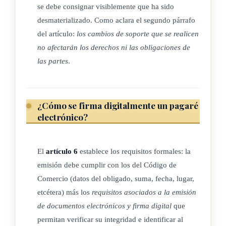
se debe consignar visiblemente que ha sido
La desmaterialización de una letra de cambio o pagaré la
desmaterializado. Como aclara el segundo párrafo
realizará el Registro Centralizado a requerimiento de su
del artículo:
los cambios de soporte que se realicen
legítimo tenedor cambiario, sin necesidad de que comparezca
no afectarán los derechos ni las obligaciones de
el deudor o terceros intervinientes en el título físico. Tal
las partes
.
desmaterialización se ejecutará a través de una anotación en
cuenta en la que se indique que el título emitido en soporte
físico ha sido desmaterializado y tal soporte en papel ha
¿Cómo se firma digitalmente un pagaré
perdido toda eficacia y validez. El título en soporte físico
electrónico?
deberá entregarse al Registro Centralizado mediante un
endoso no traslativo de dominio, para su archivo y custodia
El
artículo 6
establece los requisitos formales: la
con el fin de evitar su circulación. Asimismo, en el
emisión debe cumplir con los del Código de
documento físico deberá consignarse que este ha sido
Comercio (datos del obligado, suma, fecha, lugar,
desmaterializado.
etcétera) más los
requisitos asociados a la emisión
Los cambios de soporte que se realicen no afectarán los
de documentos electrónicos y firma digital
que
derechos ni las obligaciones de las partes.
permitan verificar su integridad e identificar al