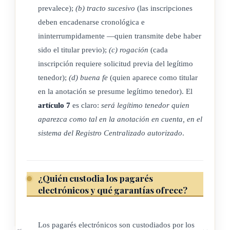
que regulen las materias desarrolladas en esta ley.
prevalece);
(b) tracto sucesivo
(las inscripciones
deben encadenarse cronológica e
ininterrumpidamente —quien transmite debe haber
CAPÍTULO II
sido el titular previo);
(c) rogación
(cada
inscripción requiere solicitud previa del legítimo
EMISIÓN Y ANOTACIÓN EN CUENTA DE LA
tenedor);
(d) buena fe
(quien aparece como titular
LETRA
en la anotación se presume legítimo tenedor). El
artículo 7
es claro:
será legítimo tenedor quien
DE CAMBIO Y PAGARÉ ELECTRÓNICOS
aparezca como tal en la anotación en cuenta, en el
sistema del Registro Centralizado autorizado
.
ARTÍCULO 6
¿Quién custodia los pagarés
Cumplimiento de los requisitos formales para la emisión y
electrónicos y qué garantías ofrece?
circulación de la letra de cambio y pagaré electrónicos. La
emisión de una letra de cambio o pagaré electrónicos deberá
cumplir con los requisitos establecidos en el Código de
Los pagarés electrónicos son custodiados por los