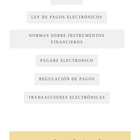
f) Inscribir mediante anotación en cuenta las medidas
cautelares que recaigan sobre los títulos electrónicos.
LEY DE PAGOS ELECTRÓNICOS
g) Otros servicios complementarios que no contravengan lo
dispuesto en esta ley y su reglamento y que sean
NORMAS SOBRE INSTRUMENTOS
autorizados por la Superintendencia General de Valores
FINANCIEROS
(Sugeval).
PAGARE ELECTRONICO
ARTÍCULO 14
REGULACIÓN DE PAGOS
Obligación de reserva.
Los Registros Centralizados solo podrán suministrar
TRANSACCIONES ELECTRÓNICAS
información sobre los títulos electrónicos al legítimo tenedor
y a cualquier obligado, así como a las autoridades
competentes en ejercicio de sus funciones establecidas por
ley y conforme a la reglamentación que al efecto se emita.