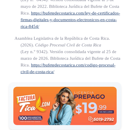
derecho de control sobre estos, aparezca previamente en
mayo de 2022. Biblioteca Jurídica del Bufete de Costa
Rica.
https://bufetedecostarica.com/ley-de-certificados-
la inscripción.
firmas-digitales-y-documentos-electronicos-en-costa-
c) Principio de rogación: para la realización de cada
rica-8454/
inscripción se requerirá solicitud previa del legítimo
Asamblea Legislativa de la República de Costa Rica.
tenedor.
(2026).
Código Procesal Civil de Costa Rica
d) Principio de buena fe: la persona que aparezca como
(Ley n.° 9342)
. Versión consolidada vigente al 25 de
titular en la anotación en cuenta se presumirá como
marzo de 2026. Biblioteca Jurídica del Bufete de Costa
Rica.
https://bufetedecostarica.com/codigo-procesal-
legítimo tenedor de la letra de cambio o pagaré
civil-de-costa-rica/
electrónicos.
ARTÍCULO 13
Funciones de los Registros Centralizados.
Los Registros Centralizados tendrán las siguientes funciones: