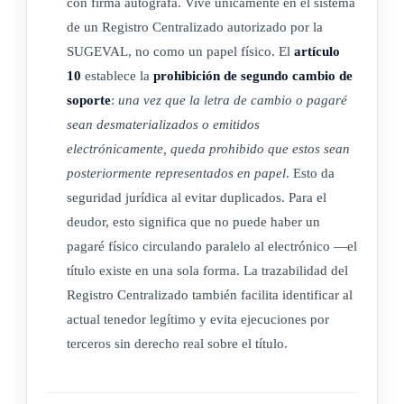
con firma autógrafa. Vive únicamente en el sistema
conservarán todos los derechos, las acciones y las
de un Registro Centralizado autorizado por la
prerrogativas propias de su naturaleza, consagradas en el
SUGEVAL, no como un papel físico. El
artículo
Código de Comercio.
10
establece la
prohibición de segundo cambio de
c) Inalteración del derecho preexistente: salvo en lo
soporte
:
una vez que la letra de cambio o pagaré
expresamente dispuesto en la presente ley, las
sean desmaterializados o emitidos
disposiciones aquí establecidas no implican una
electrónicamente, queda prohibido que estos sean
modificación sustancial del derecho preexistente.
posteriormente representados en papel
. Esto da
d) Valor equivalente de la firma: la letra de cambio y el
seguridad jurídica al evitar duplicados. Para el
pagaré electrónicos, que sean suscritos mediante firma
deudor, esto significa que no puede haber un
digital o certificado digital indistintamente, tendrán el
pagaré físico circulando paralelo al electrónico —el
mismo valor y eficacia probatoria de su equivalente
título existe en una sola forma. La trazabilidad del
firmado en forma autógrafa.
Registro Centralizado también facilita identificar al
actual tenedor legítimo y evita ejecuciones por
e) Otros principios: de igual forma serán aplicables los
terceros sin derecho real sobre el título.
principios de equivalencia funcional establecidos en la
Ley 8454, Ley de Certificados, Firmas Digitales y
Documentos Electrónicos, de 30 de agosto de 2005, en