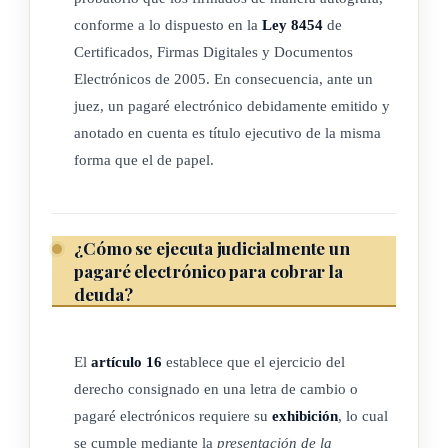
g) Letra de cambio electrónica: se entenderá como la letra de
conforme a lo dispuesto en la
Ley 8454
de
cambio regulada en el Código de Comercio vigente, en
Certificados, Firmas Digitales y Documentos
formato electrónico de conformidad con esta ley.
Electrónicos de 2005. En consecuencia, ante un
h) Pagaré electrónico: se entenderá como el pagaré regulado
juez, un pagaré electrónico debidamente emitido y
en el Código de Comercio vigente, en formato
anotado en cuenta es título ejecutivo de la misma
electrónico de conformidad con esta ley.
forma que el de papel.
i) Registros Centralizados: entidad pública o privada
autorizada por la Superintendencia General de Valores
(Sugeval) para inscribir, mediante la anotación en cuenta,
¿Cómo se ejecuta judicialmente un
la letra de cambio y pagaré electrónicos, lo que incluye su
pagaré electrónico para cobrar la
deuda?
desmaterialización, emisión, custodia, administración,
endoso, circulación, afectación, gravamen, embargo y
cualquier acto cambiario, bajo la forma de anotaciones en
El
artículo 16
establece que el ejercicio del
cuenta.
derecho consignado en una letra de cambio o
pagaré electrónicos requiere su
exhibición
, lo cual
ARTÍCULO 4
se cumple mediante la
presentación de la