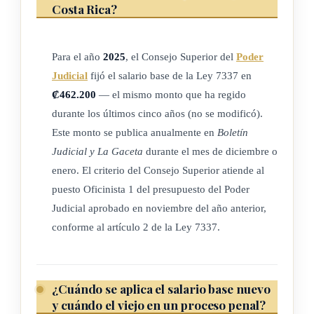
Costa Rica?
Dicho salario base regirá durante todo el año siguiente, aun
cuando el salario que se toma en consideración, para la
Para el año
2025
, el Consejo Superior del
Poder
fijación, sea
Judicial
fijó el salario base de la Ley 7337 en
₡462.200
— el mismo monto que ha regido
modificado durante ese período. En caso de que llegaren a
durante los últimos cinco años (no se modificó).
existir, en
Este monto se publica anualmente en
Boletín
la misma Ley de Presupuesto, diferentes salarios para ese
Judicial y La Gaceta
durante el mes de diciembre o
mismo cargo,
enero. El criterio del Consejo Superior atiende al
puesto Oficinista 1 del presupuesto del Poder
se tomará el de mayor monto para los efectos de este artículo.
Judicial aprobado en noviembre del año anterior,
conforme al artículo 2 de la Ley 7337.
La Corte Suprema de Justicia comunicará, por medio de
publicación
¿Cuándo se aplica el salario base nuevo
en el Diario Oficial La Gaceta, las variaciones anuales que se
y cuándo el viejo en un proceso penal?