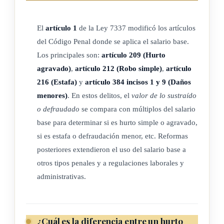
(NOTA: ver observaciones de la ley sobre el monto
ACTUALIZADO del
El
artículo 1
de la Ley 7337 modificó los artículos
salario base).
del Código Penal donde se aplica el salario base.
Los principales son:
artículo 209 (Hurto
agravado)
,
artículo 212 (Robo simple)
,
artículo
ARTÍCULO 3
216 (Estafa)
y
artículo 384 incisos 1 y 9 (Daños
menores)
. En estos delitos, el
valor de lo sustraído
Se modifican los artículos 265, 291, 294, 421 y 474
o defraudado
se compara con múltiplos del salario
base para determinar si es hurto simple o agravado,
del Código de Procedimientos Penales, para que en lo
si es estafa o defraudación menor, etc. Reformas
sucesivo digan:
posteriores extendieron el uso del salario base a
otros tipos penales y a regulaciones laborales y
Artículo 265 (...)
administrativas.
Artículo 291 (...)
Artículo 294 (...)
¿Cuál es la diferencia entre un hurto