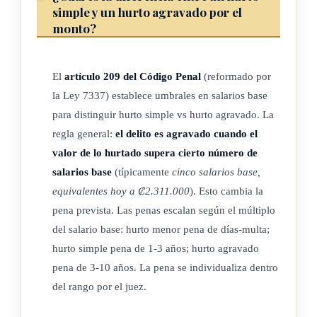
simple y un hurto agravado por el
Artículo 421 (...)
monto?
Artículo 474 (...)
El
artículo 209 del Código Penal
(reformado por
la Ley 7337) establece umbrales en salarios base
ARTÍCULO 4
para distinguir hurto simple vs hurto agravado. La
regla general:
el delito es agravado cuando el
Deróganse los artículos 310 y 323 del Código de
valor de lo hurtado supera cierto número de
Procedimientos Penales.
salarios base
(típicamente
cinco salarios base,
equivalentes hoy a ₡2.311.000
). Esto cambia la
pena prevista. Las penas escalan según el múltiplo
ARTÍCULO 5
del salario base: hurto menor pena de días-multa;
hurto simple pena de 1-3 años; hurto agravado
Adiciónase un inciso 3) al artículo 401 del Código
pena de 3-10 años. La pena se individualiza dentro
del rango por el juez.
de Procedimientos Penales que dirá: