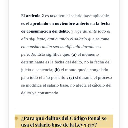
produzcan en el monto del salario referido.
El
artículo 2
es taxativo: el salario base aplicable
Las modificaciones contenidas en esta Ley y las que se
es el
aprobado en noviembre anterior a la fecha
hicieren
de consumación del delito
, y
rige durante todo el
en un futuro al salario base del "Oficinista 1" citado, no se
año siguiente, aun cuando el salario que se toma
en consideración sea modificado durante ese
considerarán como variación al tipo penal, a los efectos del
período
. Esto significa que:
(a)
el momento
artículo
determinante es la fecha del delito, no la fecha del
juicio o sentencia;
(b)
el monto queda congelado
13 del Código Penal y 490, inciso 4) del Código de
para todo el año posterior;
(c)
si durante el proceso
Procedimientos
se modifica el salario base, no afecta el cálculo del
delito ya consumado.
Penales, excepto en los casos pendientes a la entrada en
vigencia de
la presente Ley, en los que no haya recaído sentencia firme.
¿Para qué delitos del Código Penal se
usa el salario base de la Ley 7337?