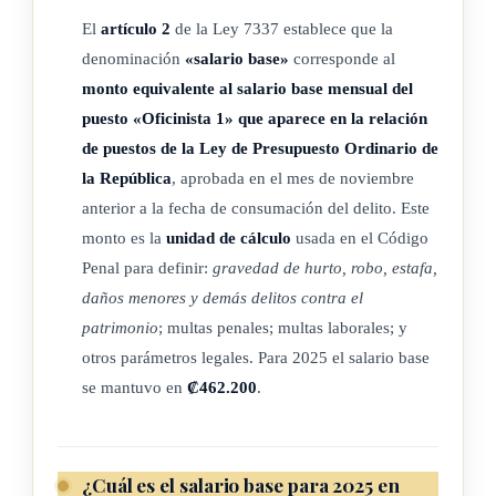
ARTÍCULO 2
El
artículo 2
de la Ley 7337 establece que la
denominación
«salario base»
corresponde al
La denominación "salario base", contenida en los
monto equivalente al salario base mensual del
puesto «Oficinista 1» que aparece en la relación
artículos 209, 212, 216 y 384 del Código Penal, corresponde
de puestos de la Ley de Presupuesto Ordinario de
al monto
la República
, aprobada en el mes de noviembre
anterior a la fecha de consumación del delito. Este
equivalente al salario base mensual del "Oficinista 1" que
monto es la
unidad de cálculo
usada en el Código
aparece en
Penal para definir:
gravedad de hurto, robo, estafa,
la relación de puestos de la Ley de Presupuesto Ordinario de
daños menores y demás delitos contra el
la
patrimonio
; multas penales; multas laborales; y
otros parámetros legales. Para 2025 el salario base
República, aprobada en el mes de noviembre anterior a la
se mantuvo en
₡462.200
.
fecha de
consumación del delito.
¿Cuál es el salario base para 2025 en