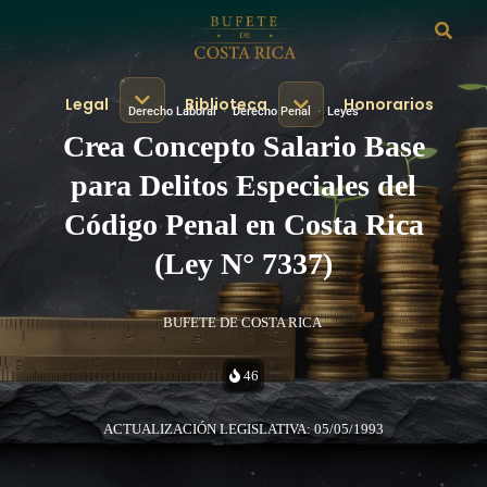
Legal
Biblioteca
Honorarios
Derecho Laboral
·
Derecho Penal
·
Leyes
Crea Concepto Salario Base
para Delitos Especiales del
Código Penal en Costa Rica
(Ley N° 7337)
BUFETE DE COSTA RICA
46
ACTUALIZACIÓN LEGISLATIVA: 05/05/1993