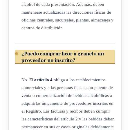
alcohol de cada presentación. Además, deben
g) El contenido de alcohol de cada una de las presentaciones
mantenerse actualizadas las direcciones físicas de
y tamaños.
oficinas centrales, sucursales, plantas, almacenes y
Además, indicarán con precisión y mantendrán actualizadas,
centros de distribución.
en el Registro, las direcciones físicas de sus oficinas
centrales, sucursales, plantas de producción, almacenes y
centros de distribución o almacenamiento.
¿Puedo comprar licor a granel a un
proveedor no inscrito?
ARTÍCULO 4
No. El
artículo 4
obliga a los establecimientos
Los establecimientos y locales comerciales o las personas
comerciales y a las personas físicas con patente de
físicas que posean patentes para la venta o comercialización
venta o comercialización de bebidas alcohólicas a
de bebidas alcohólicas, solo podrán adquirirlas de
adquirirlas únicamente de proveedores inscritos en
proveedores inscritos en el Registro; asimismo, las bebidas
el Registro. Las facturas y recibos deben cumplir
alcohólicas que se coloquen a la venta únicamente podrán ser
las características del artículo 2 y las bebidas deben
inscritas por cada proveedor. Para ello, los establecimientos y
permanecer en sus envases originales debidamente