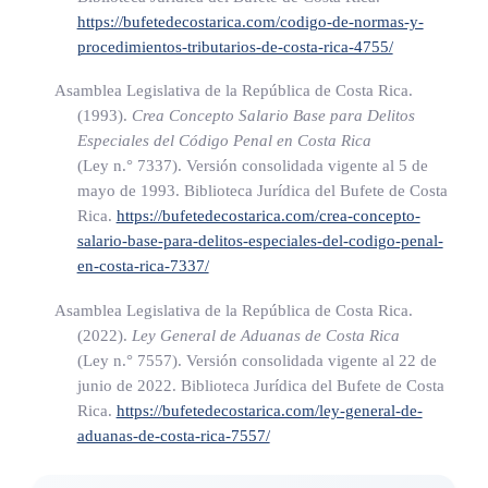
https://bufetedecostarica.com/codigo-de-normas-y-
ARTÍCULO 12
procedimientos-tributarios-de-costa-rica-4755/
Los recursos financieros producto de las multas establecidas
Asamblea Legislativa de la República de Costa Rica.
en el artículo 10 de esta Ley, ingresarán al Fondo General de
(1993).
Crea Concepto Salario Base para Delitos
Especiales del Código Penal en Costa Rica
Caja Única a cargo de la Tesorería Nacional, con el fin de
(Ley n.° 7337)
. Versión consolidada vigente al 5 de
que sean destinados, prioritariamente, a la adquisición de
mayo de 1993. Biblioteca Jurídica del Bufete de Costa
equipo y la capacitación del personal de la Policía de Control
Rica.
https://bufetedecostarica.com/crea-concepto-
Fiscal.
salario-base-para-delitos-especiales-del-codigo-penal-
en-costa-rica-7337/
Asamblea Legislativa de la República de Costa Rica.
ARTÍCULO 13
(2022).
Ley General de Aduanas de Costa Rica
(Ley n.° 7557)
. Versión consolidada vigente al 22 de
Para los efectos de esta Ley, el responsable legal de cualquier
junio de 2022. Biblioteca Jurídica del Bufete de Costa
establecimiento o local comercial dedicado a la importación,
Rica.
https://bufetedecostarica.com/ley-general-de-
fabricación, distribución y venta de bebidas alcohólicas, será
aduanas-de-costa-rica-7557/
responsable por las acciones o las omisiones de su personal y