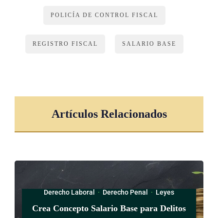
ARTÍCULO 15
POLICÍA DE CONTROL FISCAL
El Ministerio de Hacienda publicará anualmente, en el diario
oficial La Gaceta, la lista de importadores, fabricantes y
REGISTRO FISCAL
SALARIO BASE
distribuidores de bebidas alcohólicas registrados, así como las
bebidas alcohólicas autorizadas para su comercialización.
TRANSITORIO ÚNICO
Artículos Relacionados
Los actuales importadores, fabricantes y distribuidores de
bebidas alcohólicas tendrán un plazo de dos (2) meses,
contado a partir de la entrada en vigencia de esta Ley, para
realizar las gestiones de inscripción en el Registro.
Derecho Laboral
·
Derecho Penal
·
Leyes
Crea Concepto Salario Base para Delitos
ARTÍCULO 16