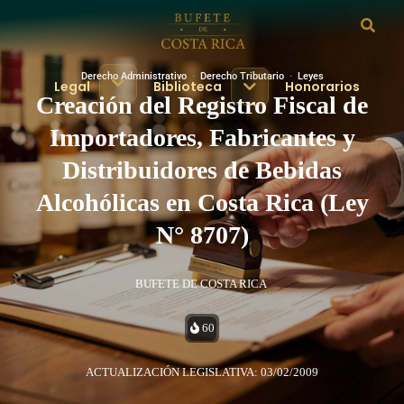
Derecho Administrativo
·
Derecho Tributario
·
Leyes
Legal
Biblioteca
Honorarios
Creación del Registro Fiscal de
Importadores, Fabricantes y
Distribuidores de Bebidas
Alcohólicas en Costa Rica (Ley
N° 8707)
BUFETE DE COSTA RICA
60
ACTUALIZACIÓN LEGISLATIVA: 03/02/2009