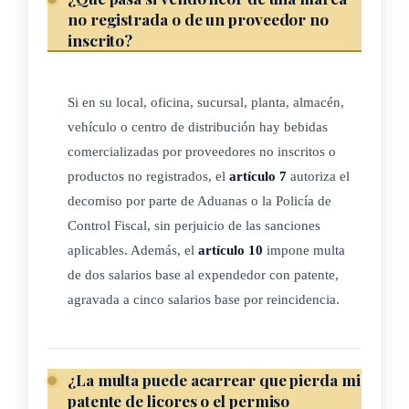
autoridades inspeccionen los inventarios de productos en
no registrada o de un proveedor no
venta o en bodega, con el fin de confirmar la correspondencia
inscrito?
de la información registrada con las existencias físicas de los
productos.
Si en su local, oficina, sucursal, planta, almacén,
Los importadores, fabricantes y distribuidores de bebidas
vehículo o centro de distribución hay bebidas
alcohólicas, quedan obligados a permitir las inspecciones
comercializadas por proveedores no inscritos o
señaladas en el párrafo anterior y a mostrar los documentos
productos no registrados, el
artículo 7
autoriza el
legales que justifiquen sus inventarios.
decomiso por parte de Aduanas o la Policía de
Control Fiscal, sin perjuicio de las sanciones
aplicables. Además, el
artículo 10
impone multa
ARTÍCULO 6
de dos salarios base al expendedor con patente,
agravada a cinco salarios base por reincidencia.
Cuando la Dirección General de Aduanas o la Policía de
Control Fiscal constate que, en las instalaciones o los
vehículos de distribución de un fabricante, importador o
¿La multa puede acarrear que pierda mi
distribuidor de bebidas alcohólicas, existen productos que no
patente de licores o el permiso