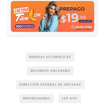
de los contratistas. Dicha responsabilidad no se excluye de la
que pueda recaer directamente sobre quien realizó u omitió la
acción que dio lugar a la infracción.
ARTÍCULO 14
La Dirección General de Aduanas deberá imponer las multas
dispuestas en esta Ley, con apego a los principios de
legalidad, proporcionalidad y el debido proceso. En materia
BEBIDAS ALCOHÓLICAS
de procedimientos, a falta de norma expresa, deberán
aplicarse las disposiciones generales establecidas en la Ley
DECOMISO ADUANERO
general de aduanas, y sus reformas; el
Código de Normas y
Procedimientos Tributarios
, y sus reformas, y la Ley general
DIRECCIÓN GENERAL DE ADUANAS
de la
Administración Pública
, y sus reformas.
IMPORTADORES
LEY 8707