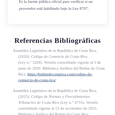
Es la fuente pública oficial para verificar si un
patente correspondiente, lo acontecido y los resultados de la
proveedor está habilitado bajo la Ley 8707.
investigación, sin perjuicio de las demás acciones que la
legislación señale.
La municipalidad, siguiendo el debido proceso, determinará
Referencias Bibliográficas
si corresponde el retiro de la patente de expendio de bebidas
con contenido alcohólico. El Ministerio de Salud determinará
Asamblea Legislativa de la República de Costa Rica.
si corresponde el retiro del permiso de funcionamiento.
(2026).
Código de Comercio de Costa Rica
(Ley n.° 3284)
. Versión consolidada vigente al 3 de
junio de 2026. Biblioteca Jurídica del Bufete de Costa
ARTÍCULO 11
Rica.
https://bufetedecostarica.com/codigo-de-
comercio-de-costa-rica/
La denominación salario base utilizada en esta Ley, deberá
Asamblea Legislativa de la República de Costa Rica.
entenderse como la contenida en el artículo 2 de la Ley N.º
(2025).
Código de Normas y Procedimientos
7337.
Tributarios de Costa Rica
(Ley n.° 4755)
. Versión
consolidada vigente al 13 de noviembre de 2025.
Biblioteca Jurídica del Bufete de Costa Rica.