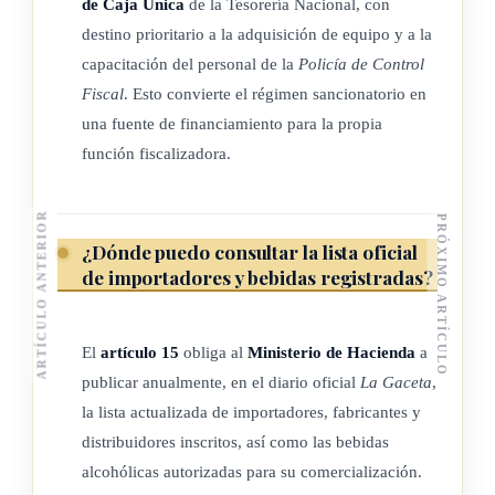
de Caja Única
de la Tesorería Nacional, con
El Ministerio de Salud determinará si corresponde el retiro
destino prioritario a la adquisición de equipo y a la
del permiso de funcionamiento.
capacitación del personal de la
Policía de Control
Fiscal
. Esto convierte el régimen sancionatorio en
una fuente de financiamiento para la propia
ARTÍCULO 10
función fiscalizadora.
Los locales comerciales, las personas físicas o jurídicas que
ARTÍCULO ANTERIOR
PRÓXIMO ARTÍCULO
tengan patente de expendio de bebidas con contenido
¿Dónde puedo consultar la lista oficial
alcohólico que adquieran, vendan y comercialicen este tipo
de importadores y bebidas registradas?
de bebidas de empresas no registradas, serán multados con
dos (2) salarios base; a los que reincidan en el
incumplimiento de lo dispuesto en este artículo se les multará
El
artículo 15
obliga al
Ministerio de Hacienda
a
con cinco (5) salarios base.
publicar anualmente, en el diario oficial
La Gaceta
,
la lista actualizada de importadores, fabricantes y
La Dirección General de Aduanas o la Policía de Control
distribuidores inscritos, así como las bebidas
Fiscal deberán poner en conocimiento del Ministerio de
alcohólicas autorizadas para su comercialización.
Salud y de la municipalidad donde se encuentre registrada la