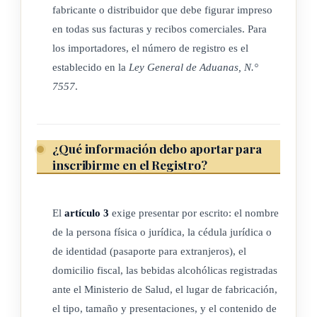
ARTÍCULO 3
fabricante o distribuidor que debe figurar impreso
en todas sus facturas y recibos comerciales. Para
Con el fin de cumplir la inscripción, las personas, físicas y
los importadores, el número de registro es el
jurídicas, señaladas en el artículo 2 de esta Ley, deberán
establecido en la
Ley General de Aduanas, N.°
indicar, en forma escrita, lo siguiente:
7557
.
a) El nombre de la persona física o jurídica que realice la
actividad de importación, fabricación y distribución.
¿Qué información debo aportar para
b) El número de la cédula jurídica o la cédula de identidad,
inscribirme en el Registro?
según el caso. Los
extranjeros
presentarán el pasaporte.
c) El domicilio fiscal.
El
artículo 3
exige presentar por escrito: el nombre
d) Las bebidas alcohólicas debidamente registradas ante el
de la persona física o jurídica, la cédula jurídica o
Ministerio de Salud.
de identidad (pasaporte para extranjeros), el
e) El lugar de fabricación del producto.
domicilio fiscal, las bebidas alcohólicas registradas
ante el Ministerio de Salud, el lugar de fabricación,
f) El tipo, el tamaño y las diversas presentaciones de las
el tipo, tamaño y presentaciones, y el contenido de
bebidas.