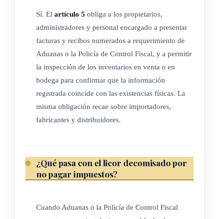
Aduanas o la Policía de Control Fiscal procederán al
Sí. El
artículo 5
obliga a los propietarios,
decomiso de las bebidas alcohólicas, sin perjuicio de las
administradores y personal encargado a presentar
sanciones que correspondan al infractor.
facturas y recibos numerados a requerimiento de
Aduanas o la Policía de Control Fiscal, y a permitir
la inspección de los inventarios en venta o en
ARTÍCULO 8
bodega para confirmar que la información
registrada coincide con las existencias físicas. La
Finalizado el proceso con la resolución judicial o
misma obligación recae sobre importadores,
administrativa, la autoridad que conoció del asunto ordenará
fabricantes y distribuidores.
la destrucción o devolución de las bebidas alcohólicas
decomisadas, según corresponda.
¿Qué pasa con el licor decomisado por
En el supuesto de la destrucción del producto, deberá
no pagar impuestos?
actuarse conforme a los requerimientos establecidos por el
Ministerio de Salud.
Cuando Aduanas o la Policía de Control Fiscal