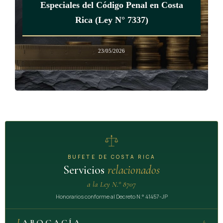
Especiales del Código Penal en Costa
Rige sesenta (60) días naturales después de su publicación.
Rica (Ley N° 7337)
Dado en la Presidencia de la República.- San José, a los tres
23/05/2026
días del mes de febrero del dos mil nueve.
BUFETE DE COSTA RICA
Servicios
relacionados
a la Ley N.° 8707
Honorarios conforme al Decreto N.° 41457-JP
I.
ABOGACÍA
4