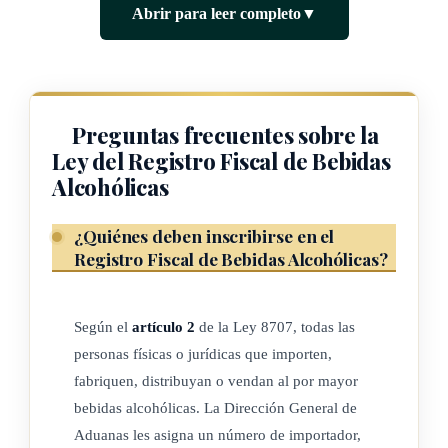
ARTÍCULO 2
Abrir para leer completo
▼
Las personas, físicas o jurídicas, que deseen importar,
fabricar, distribuir o vender bebidas alcohólicas al por mayor,
deberán inscribirse en el Registro. Para tales efectos, la
Preguntas frecuentes sobre la
Dirección General de Aduanas les asignará un número de
Ley del Registro Fiscal de Bebidas
importador, fabricante o distribuidor, según el caso, el cual
Alcohólicas
deberá figurar impreso en todas las facturas comerciales y los
recibos que emita dicho importador, fabricante o distribuidor.
¿Quiénes deben inscribirse en el
Registro Fiscal de Bebidas Alcohólicas?
Además, dichas facturas deberán ajustarse a las regulaciones
establecidas por la Dirección General de Tributación y el
Código de Comercio
. Para los importadores, el número de
Según el
artículo 2
de la Ley 8707, todas las
personas físicas o jurídicas que importen,
registro será el establecido en la
Ley general de aduanas
, N.º
fabriquen, distribuyan o vendan al por mayor
7557.
bebidas alcohólicas. La Dirección General de
Aduanas les asigna un número de importador,