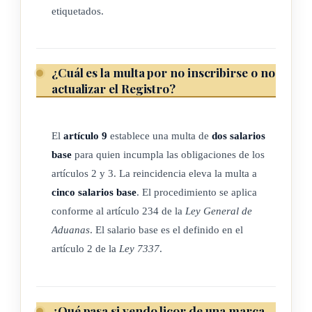
locales comerciales deberán demandar facturas o recibos
etiquetados.
numerados con las características indicadas en el artículo 2 de
la presente Ley, con el fin de demostrar la legitimidad de las
compras. En los establecimientos comerciales, las bebidas
¿Cuál es la multa por no inscribirse o no
actualizar el Registro?
deberán permanecer dentro de sus envases originales y
debidamente etiquetados.
El
artículo 9
establece una multa de
dos salarios
base
para quien incumpla las obligaciones de los
ARTÍCULO 5
artículos 2 y 3. La reincidencia eleva la multa a
cinco salarios base
. El procedimiento se aplica
A requerimiento de la Dirección General de Aduanas o de la
conforme al artículo 234 de la
Ley General de
Policía de Control Fiscal, los propietarios, los administradores
Aduanas
. El salario base es el definido en el
o el personal encargado de los establecimientos comerciales
artículo 2 de la
Ley 7337
.
que venden bebidas alcohólicas, estarán obligados a presentar
las facturas o los recibos numerados, como lo indica el
artículo 2 de la presente Ley; asimismo, a permitir que las
¿Qué pasa si vendo licor de una marca