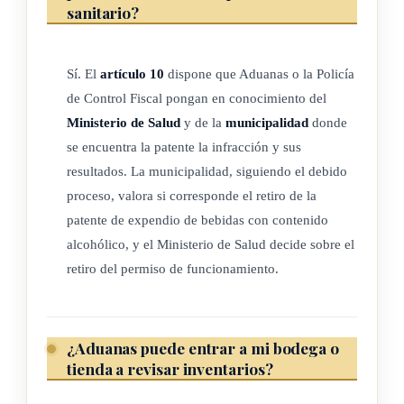
hayan pagado los derechos o impuestos aduaneros
sanitario?
correspondientes, en forma total o parcialmente, procederá al
decomiso de esos productos y, siguiendo el debido proceso,
Sí. El
artículo 10
dispone que Aduanas o la Policía
le serán aplicables, según corresponda, las disposiciones
de Control Fiscal pongan en conocimiento del
sancionatorias establecidas en la Ley general de aduanas, N.º
Ministerio de Salud
y de la
municipalidad
donde
7557, sus reformas y normas conexas.
se encuentra la patente la infracción y sus
resultados. La municipalidad, siguiendo el debido
proceso, valora si corresponde el retiro de la
ARTÍCULO 7
patente de expendio de bebidas con contenido
alcohólico, y el Ministerio de Salud decide sobre el
Si en los locales comerciales, las oficinas centrales, las
retiro del permiso de funcionamiento.
sucursales, las plantas de producción, los almacenes, los
vehículos, los centros de distribución o los de
almacenamiento de los sujetos señalados en el artículo 3 de
¿Aduanas puede entrar a mi bodega o
esta Ley, se encuentran bebidas alcohólicas comercializadas
tienda a revisar inventarios?
por proveedores no inscritos en el Registro o productos no
registrados debidamente por estos, la Dirección General de