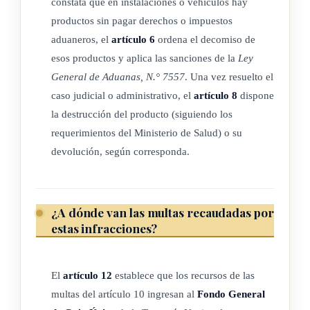
constata que en instalaciones o vehículos hay
ARTÍCULO 9
productos sin pagar derechos o impuestos
aduaneros, el
artículo 6
ordena el decomiso de
La Dirección General de Aduanas multará con dos (2)
esos productos y aplica las sanciones de la
Ley
salarios base a las personas físicas o jurídicas que no cumplan
General de Aduanas, N.° 7557
. Una vez resuelto el
las disposiciones de los artículos 2 y 3 de esta Ley. A los que
caso judicial o administrativo, el
artículo 8
dispone
reincidan en el incumplimiento de este artículo, se les multará
la destrucción del producto (siguiendo los
con cinco (5) salarios base; todo lo anterior de conformidad
requerimientos del Ministerio de Salud) o su
con el procedimiento establecido en el artículo 234 de la Ley
devolución, según corresponda.
general de aduanas, y sus reformas.
La Dirección General de Aduanas o la Policía de Control
¿A dónde van las multas recaudadas por
Fiscal deberán poner en conocimiento del Ministerio de
estas infracciones?
Salud, indistintamente si existe reincidencia o no, la
infracción cometida y los resultados de la investigación; lo
anterior, sin perjuicio de las demás acciones legales que
El
artículo 12
establece que los recursos de las
correspondan.
multas del artículo 10 ingresan al
Fondo General