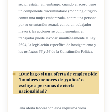
ARTÍCULO 7
sector estatal. Sin embargo, cuando el acoso tiene
un componente discriminatorio (mobbing dirigido
La presente ley rige a partir de la fecha de su
contra una mujer embarazada, contra una persona
por su orientación sexual, contra un trabajador
publicación en el Diario Oficial.
mayor), las acciones se complementan: el
trabajador puede invocar simultáneamente la Ley
2694, la legislación específica de hostigamiento y
los
artículos 33 y 56
de la Constitución Política.
¿Qué hago si una oferta de empleo pide
"hombres menores de 35 años" o
excluye a personas de cierta
nacionalidad?
Una oferta laboral con esos requisitos viola