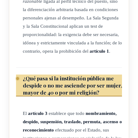
razonable
ligada al perfil técnico del puesto, sino
que
la diferenciación arbitraria basada en condiciones
realice, mediante normas de general acatamiento, el mandato
personales ajenas al desempeño. La Sala Segunda
del artículo
y la Sala Constitucional aplican un test de
proporcionalidad: la exigencia debe ser necesaria,
56 de la Carta Magna, informada en los principios pertinentes
idónea y estrictamente vinculada a la función; de lo
de la
contrario, opera la prohibición del
artículo 1
.
Declaración Universal de los Derechos Humanos y en el
Convenio III y la
¿Qué pasa si la institución pública me
despide o no me asciende por ser mujer,
Recomendación del mismo número de la Organización
mayor de 40 o por mi religión?
Internacional del
Trabajo, sobre discriminación en materia de empleo y
El
artículo 3
establece que todo
nombramiento,
ocupación,
despido, suspensión, traslado, permuta, ascenso o
reconocimiento
efectuado por el Estado, sus
impidiendo así que, tanto en los organismos del Estado como