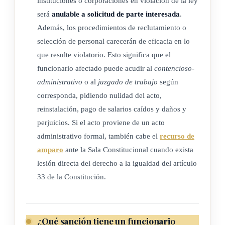
instituciones o corporaciones en violación de la ley
en las
será
anulable a solicitud de parte interesada
.
Además, los procedimientos de reclutamiento o
empresas privadas, ocurran situaciones que impliquen odiosa
selección de personal carecerán de eficacia en lo
discriminación en perjuicio de los sagrados derechos que, por
que resulte violatorio. Esto significa que el
naturaleza
funcionario afectado puede acudir al
contencioso-
administrativo
o al
juzgado de trabajo
según
y por humanidad, constituyen patrimonio de todo individuo,
corresponda, pidiendo nulidad del acto,
reinstalación, pago de salarios caídos y daños y
DECRETA:
perjuicios. Si el acto proviene de un acto
administrativo formal, también cabe el
recurso de
amparo
ante la Sala Constitucional cuando exista
ARTÍCULO 1
lesión directa del derecho a la igualdad del artículo
33 de la Constitución.
Prohíbase toda suerte de discriminación, determinada
por distinciones, exclusiones o preferencias, fundada en
consideraciones
¿Qué sanción tiene un funcionario