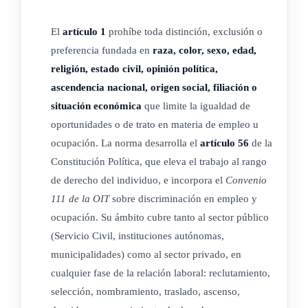
individuo tiene
derecho a la vida
, toda persona tiene
derecho
al trabajo
El
artículo 1
prohíbe toda distinción, exclusión o
preferencia fundada en
raza, color, sexo, edad,
de su libre elección y a la protección contra el desempleo y a
religión, estado civil, opinión política,
igual
ascendencia nacional, origen social, filiación o
salario por trabajo igual, todo ello sin discriminación alguna
situación económica
que limite la igualdad de
por
oportunidades o de trato en materia de empleo u
ocupación. La norma desarrolla el
artículo 56
de la
razones de raza, color, sexo, idioma, religión, opinión
Constitución Política, que eleva el trabajo al rango
política, origen
de derecho del individuo, e incorpora el
Convenio
111 de la OIT
sobre discriminación en empleo y
nacional o social, posición económica, nacimiento o
ocupación. Su ámbito cubre tanto al sector público
cualquier otra
(Servicio Civil, instituciones autónomas,
municipalidades) como al sector privado, en
condición, como podrían ser la filiación, el estado civil o la
cualquier fase de la relación laboral: reclutamiento,
edad;
selección, nombramiento, traslado, ascenso,