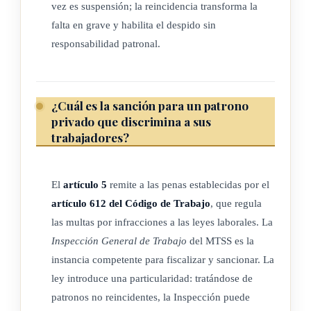
vez es suspensión; la reincidencia transforma la
calificaciones necesarias para el cabal cumplimiento de las
falta en grave y habilita el despido sin
funciones o
responsabilidad patronal.
tareas propias del género de cargo o empleo, exclusivamente
conforme a la
¿Cuál es la sanción para un patrono
privado que discrimina a sus
naturaleza de éstas y a las condiciones del trabajador.
trabajadores?
ARTÍCULO 3
El
artículo 5
remite a las penas establecidas por el
artículo 612 del Código de Trabajo
, que regula
En cuanto al Estado, sus instituciones y
las multas por infracciones a las leyes laborales. La
Inspección General de Trabajo
del MTSS es la
corporaciones, todo nombramiento, despido, suspensión,
instancia competente para fiscalizar y sancionar. La
traslado, permuta,
ley introduce una particularidad: tratándose de
ascenso o reconocimiento que se efectúe en contra de lo
patronos no reincidentes, la Inspección puede