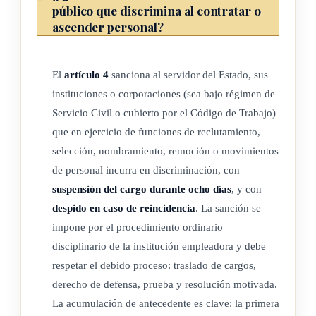
público que discrimina al contratar o
sobre raza, color, sexo, edad, religión, estado civil, opinión
ascender personal?
política,
ascendencia nacional, origen social, filiación o situación
El
artículo 4
sanciona al servidor del Estado, sus
económica, que
instituciones o corporaciones (sea bajo régimen de
Servicio Civil o cubierto por el Código de Trabajo)
limite la igualdad de oportunidades o de trato en materia de
que en ejercicio de funciones de reclutamiento,
empleo u
selección, nombramiento, remoción o movimientos
de personal incurra en discriminación, con
ocupación.
suspensión del cargo durante ocho días
, y con
despido en caso de reincidencia
. La sanción se
impone por el procedimiento ordinario
ARTÍCULO 2
disciplinario de la institución empleadora y debe
respetar el debido proceso: traslado de cargos,
De la prohibición anterior se exceptúan aquellas
derecho de defensa, prueba y resolución motivada.
distinciones, exclusiones o preferencias procedentes según las
La acumulación de antecedente es clave: la primera