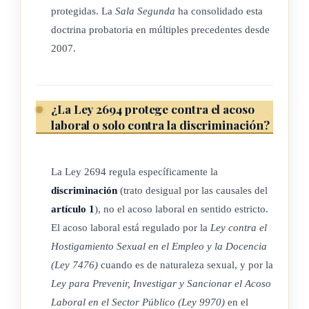
ARTÍCULO 6
protegidas. La
Sala Segunda
ha consolidado esta
doctrina probatoria en múltiples precedentes desde
El
Poder Ejecutivo
reglamentará esta ley.
2007.
Hasta tanto
esa reglamentación no se emita, o en lo que resulte no
¿La Ley 2694 protege contra el acoso
laboral o solo contra la discriminación?
previsto, se
estará a las disposiciones del Código de Trabajo, Ley
La Ley 2694 regula específicamente la
Orgánica del
discriminación
(trato desigual por las causales del
Ministerio de Trabajo y Previsión Social y
Estatuto de
artículo 1
), no el acoso laboral en sentido estricto.
Servicio Civil
, en
El acoso laboral está regulado por la
Ley contra el
Hostigamiento Sexual en el Empleo y la Docencia
lo que fueren aplicables.
(Ley 7476)
cuando es de naturaleza sexual, y por la
Ley para Prevenir, Investigar y Sancionar el Acoso
Laboral en el Sector Público (Ley 9970)
en el