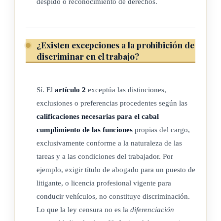
despido o reconocimiento de derechos.
5º.- Que el Convenio III y la Recomendación III adoptados
por la
Organización Internacional del Trabajo, de la cual Costa Rica
¿Existen excepciones a la prohibición de
es miembro,
discriminar en el trabajo?
relativos a la discriminación en materia de empleo y
Sí. El
artículo 2
exceptúa las distinciones,
ocupación, abundan
exclusiones o preferencias procedentes según las
en los mismos propósitos que la Declaración Universal de
calificaciones necesarias para el cabal
Derechos
cumplimiento de las funciones
propias del cargo,
exclusivamente conforme a la naturaleza de las
Humanos, mencionados en el Considerando anterior, los que
tareas y a las condiciones del trabajador. Por
amplían y
ejemplo, exigir título de abogado para un puesto de
litigante, o licencia profesional vigente para
desarrollan;
conducir vehículos, no constituye discriminación.
Lo que la ley censura no es la
diferenciación
6º.- Que es de conveniencia la urgente emisión de una ley