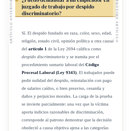
ARTÍCULO ANTERIOR
PRÓXIMO ARTÍCULO
juzgado de trabajo por despido
de éste que, en tal carácter, incurran en discriminación, serán
discriminatorio?
sancionados de conformidad con las penas establecidas por el
artículo 612
Sí. El despido fundado en raza, color, sexo, edad,
religión, estado civil, opinión política u otra causal
del Código de Trabajo. No obstante, en cuanto al patrono o
del
artículo 1
de la Ley 2694 califica como
sus
despido discriminatorio
y se tramita por el
procedimiento sumario laboral del
Código
representantes no reincidentes, la Inspección General de
Procesal Laboral (Ley 9343)
. El trabajador puede
Trabajo podrá
pedir nulidad del despido, reinstalación con pago
de salarios caídos, o bien preaviso, cesantía y
concederles un plazo prudencial para subsanar la violación,
daños y perjuicios morales. La carga de la prueba
cuando ello
se invierte parcialmente: una vez que la víctima
fuere posible.
aporta indicios razonables de discriminación,
corresponde al patrono demostrar que la decisión
obedeció a causa objetiva ajena a las categorías