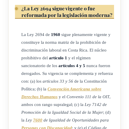
¿La Ley 2694 sigue vigente o fue
reformada por la legislación moderna?
La Ley 2694 de
1960
sigue plenamente vigente y
constituye la norma matriz de la prohibición de
discriminación laboral en Costa Rica. El núcleo
prohibitivo del
artículo 1
y el régimen
sancionatorio de los
artículos 4 y 5
nunca fueron
derogados. Su vigencia se complementa y refuerza
con: (a) los
artículos 33 y 56
de la Constitución
Política; (b) la
Convención Americana sobre
Derechos Humanos
y el
Convenio 111 de la OIT
,
ambos con rango supralegal; (c) la
Ley 7142 de
Promoción de la Igualdad Social de la Mujer
; (d)
la
Ley
7600
de Igualdad de Oportunidades para
Personas con Discapacidad
; y (e) el
Código de