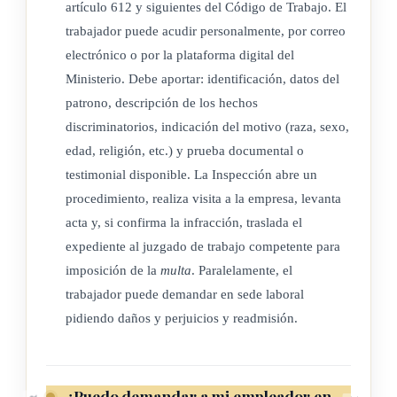
disposiciones del
Código de Trabajo
que, en el ejercicio de
artículo 612 y siguientes del Código de Trabajo. El
sus funciones
trabajador puede acudir personalmente, por correo
electrónico o por la plataforma digital del
públicas relativas a reclutamiento, selección, nombramiento,
Ministerio. Debe aportar: identificación, datos del
remoción o
patrono, descripción de los hechos
discriminatorios, indicación del motivo (raza, sexo,
movimientos, de personal, o, en cualquier otra forma, incurra
edad, religión, etc.) y prueba documental o
en
testimonial disponible. La Inspección abre un
procedimiento, realiza visita a la empresa, levanta
discriminación, será sancionado con suspensión del cargo
acta y, si confirma la infracción, traslada el
durante ocho
expediente al juzgado de trabajo competente para
días, y con despido en caso de reincidencia.
imposición de la
multa
. Paralelamente, el
trabajador puede demandar en sede laboral
pidiendo daños y perjuicios y readmisión.
ARTÍCULO 5
Todo patrono particular, así como los representantes
¿Puedo demandar a mi empleador en