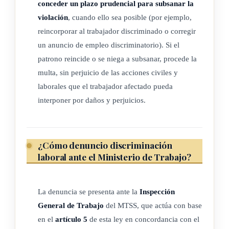
dispuesto por la
conceder un plazo prudencial para subsanar la
violación
, cuando ello sea posible (por ejemplo,
presente ley, será anulable a solicitud de parte interesada; y
reincorporar al trabajador discriminado o corregir
los
un anuncio de empleo discriminatorio). Si el
patrono reincide o se niega a subsanar, procede la
procedimientos seguidos en cuanto a reclutamiento o
multa, sin perjuicio de las acciones civiles y
selección de personal
laborales que el trabajador afectado pueda
interponer por daños y perjuicios.
carecerán de eficacia en lo que resulte violatorio de esta ley.
ARTÍCULO 4
¿Cómo denuncio discriminación
laboral ante el Ministerio de Trabajo?
Todo servidor del Estado, de sus instituciones o
La denuncia se presenta ante la
Inspección
corporaciones, sujeto al régimen de Servicio Civil o cubierto
General de Trabajo
del MTSS, que actúa con base
por las
en el
artículo 5
de esta ley en concordancia con el