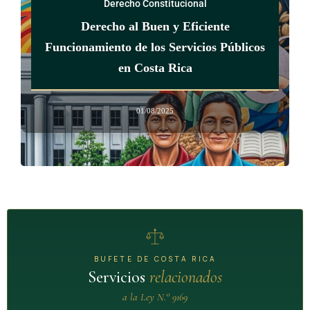
Derecho Constitucional
organizaciones, federaciones y confederaciones que
Derecho al Buen y Eficiente
estimen convenientes y, con la condición de observar los
Funcionamiento de los Servicios Públicos
estatutos de estas organizaciones, a afiliarse a las mismas.
en Costa Rica
ARTÍCULO 4
01/08/2025
1. Todo Miembro deberá fijar una edad mínima para los
trabajadores domésticos compatible con las disposiciones
del Convenio sobre la edad mínima, 1973 (núm. 138), y
el Convenio sobre las peores formas de trabajo infantil,
1999 (núm. 182), edad que no podrá ser inferior a la edad
mínima estipulada en la legislación nacional para los
trabajadores en general.
BUFETE DE COSTA RICA
2. Todo Miembro deberá adoptar medidas para asegurar que
Servicios
relacionados
el trabajo efectuado por los trabajadores domésticos
a la Ley N.° 9169
menores de 18 años pero mayores de la edad mínima para