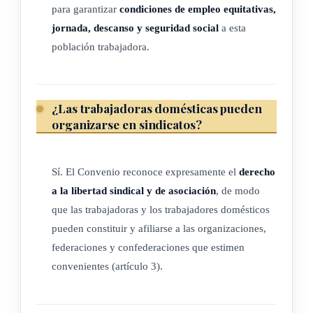
para garantizar
condiciones de empleo equitativas,
jornada, descanso y seguridad social
a esta
Después de haber decido que dichas proposiciones revistan la
población trabajadora.
forma de un convenio internacional, adopta, con fecha
dieciséis de junio de dos mil once, el presente Convenio, que
podrá ser citado como el Convenio sobre las trabajadoras y
los trabajadores domésticos, 2011.
¿Las trabajadoras domésticas pueden
organizarse en sindicatos?
ARTÍCULO 1
Sí. El Convenio reconoce expresamente el
derecho
a la libertad sindical y de asociación
, de modo
A los fines del presente Convenio:
que las trabajadoras y los trabajadores domésticos
pueden constituir y afiliarse a las organizaciones,
a) la expresión «trabajo doméstico» designa el trabajo
federaciones y confederaciones que estimen
realizado en un hogar u hogares o para los mismos;
convenientes (artículo 3).
b) la expresión «trabajador doméstico» designa a toda
persona, de género femenino o género masculino, que
realiza un trabajo doméstico en el marco de una relación