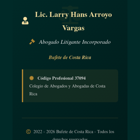
acorde con la práctica nacional.
Lic. Larry Hans Arroyo
ARTÍCULO 11
Vargas
Todo Miembro deberá adoptar medidas para asegurar que los
Abogado Litigante Incorporado
trabajadores domésticos se beneficien de un régimen de
salario mínimo, allí donde ese régimen exista, y que la
Bufete de Costa Rica
remuneración se establezca sin discriminación por motivo de
sexo.
Código Profesional 37094
Colegio de Abogados y Abogadas de Costa
Rica
ARTÍCULO 12
1. Los salarios de los trabajadores domésticos deberán
pagárseles directamente en efectivo, a intervalos regulares
y como mínimo una vez al mes. A menos que la
2022 - 2026 Bufete de Costa Rica - Todos los
modalidad de pago esté prevista en la legislación nacional
derechos reservados