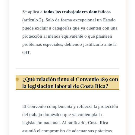
Culturales, la Convención Internacional sobre la Eliminación
de todas las Formas de Discriminación Racial, la Convención
Se aplica a
todos los trabajadores domésticos
sobre la Eliminación de todas las Formas de Discriminación
(artículo 2). Solo de forma excepcional un Estado
contra la Mujer, la Convención de las Naciones Unidas
puede excluir a categorías que ya cuenten con una
contra la Delincuencia Organizada Transnacional, y en
protección al menos equivalente o que planteen
particular su Protocolo para Prevenir, Reprimir y Sancionar la
problemas especiales, debiendo justificarlo ante la
Trata de Personas, especialmente Mujeres y Niños, así como
OIT.
su Protocolo contra el Tráfico Ilícito de Migrantes por Tierra,
Mar y Aire, la Convención sobre los Derechos del Niño y la
Convención Internacional sobre la Protección de los
¿Qué relación tiene el Convenio 189 con
Derechos de todos los Trabajadores Migratorios y de sus
la legislación laboral de Costa Rica?
Familiares;
El Convenio complementa y refuerza la protección
Después de haber decido adoptar diversas proposiciones
del trabajo doméstico que ya contempla la
relativas al trabajo decente para los trabajadores domésticos,
legislación nacional. Al ratificarlo, Costa Rica
cuestión que constituye el cuarto punto de orden del día de la
asumió el compromiso de adecuar sus prácticas
reunión, y