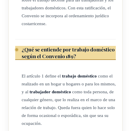
doméstico".
trabajadores domésticos. Con esta ratificación, el
La Conferencia General de la Organización Internacional del
Convenio se incorpora al ordenamiento jurídico
costarricense.
Trabajo:
Convocada en Ginebra por el Consejo de Administración de
la Oficina Internacional del Trabajo, y congregada en dicha
¿Qué se entiende por trabajo doméstico
ciudad el 1.º de junio de 2011 en su centésima reunión;
según el Convenio 189?
Consciente del compromiso de la Organización Internacional
del Trabajo de promover el trabajo decente para todos
El artículo 1 define el
trabajo doméstico
como el
realizado en un hogar u hogares o para los mismos,
mediante el logro de las metas establecidas en la Declaración
y al
trabajador doméstico
como toda persona, de
de la OIT relativa a los principios y derechos fundamentales
cualquier género, que lo realiza en el marco de una
en el trabajo y en la Declaración de la OIT sobre la justicia
relación de trabajo. Queda fuera quien lo hace solo
social para una globalización equitativa;
de forma ocasional o esporádica, sin que sea su
Reconociendo la contribución significativa de los
ocupación.
trabajadores domésticos a la economía mundial, que incluye