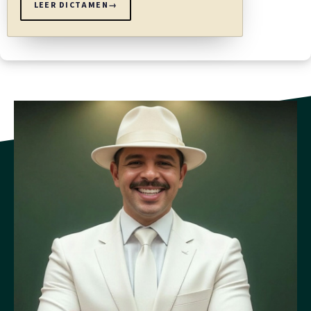
LEER DICTAMEN
→
b) la dirección del lugar o los lugares de trabajo habituales;
c) la fecha de inicio del contrato y, cuando este se suscriba
para un período específico, su duración;
d) el tipo de trabajo por realizar;
e) la remuneración, el método de cálculo de la misma y la
periodicidad de los pagos;
f) las horas normales de trabajo;
g) las vacaciones anuales pagadas y los períodos de
descanso diarios y semanales;
h) el suministro de alimentos y alojamiento, cuando proceda;
i) el período de prueba, cuando proceda;
j) las condiciones de repatriación, cuando proceda; y
k) las condiciones relativas a la terminación de la relación de
trabajo, inclusive todo plazo de preaviso que han de