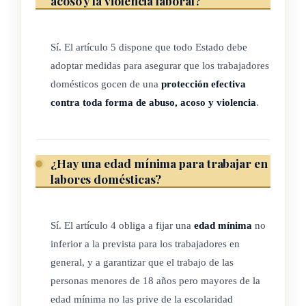
acoso y la violencia laboral?
históricamente ha habido escasas oportunidades de empleo
formal los trabajadores domésticos constituyen una
proporción importante de la fuerza de trabajo nacional y se
Sí. El artículo 5 dispone que todo Estado debe
encuentran entre los trabajadores más marginados;
adoptar medidas para asegurar que los trabajadores
domésticos gocen de una
protección efectiva
Recordando que los convenios y las recomendaciones
contra toda forma de abuso, acoso y violencia
.
internacionales del trabajo se aplican a todos los trabajadores,
incluidos los trabajadores domésticos, a menos que se
disponga otra cosa;
¿Hay una edad mínima para trabajar en
labores domésticas?
Observando la especial pertinencia que tienen para los
trabajadores domésticos el Convenio sobre los trabajadores
migrantes (revisado), 1949 (núm. 97), el Convenio sobre los
Sí. El artículo 4 obliga a fijar una
edad mínima
no
trabajadores migrantes (disposiciones complementarias),
inferior a la prevista para los trabajadores en
1975 (núm. 143), el Convenio sobre los trabajadores con
general, y a garantizar que el trabajo de las
personas menores de 18 años pero mayores de la
responsabilidades familiares, 1981 (núm. 156), el Convenio
edad mínima no las prive de la escolaridad
sobre las agencias de empleo privadas, 1997 (núm. 181), y la