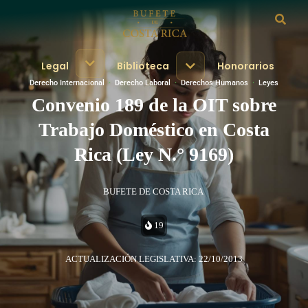
Legal
Biblioteca
Honorarios
Derecho Internacional
·
Derecho Laboral
·
Derechos Humanos
·
Leyes
Convenio 189 de la OIT sobre
Trabajo Doméstico en Costa
Rica (Ley N.° 9169)
BUFETE DE COSTA RICA
19
ACTUALIZACIÓN LEGISLATIVA: 22/10/2013