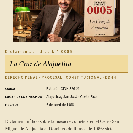
a) puedan alcanzar libremente con el empleador o empleador
potencial un acuerdo sobre si residirán o no en el hogar
para el que trabajan;
b) que residen en el hogar para el que trabajan no estén
obligados a permanecer en el hogar o a acompañar a
Dictamen Jurídico N.° 0005
miembros del hogar durante los períodos de descanso
La Cruz de Alajuelita
diarios y semanales o durante las vacaciones anuales; y
c) tengan derecho a conservar sus documentos de viaje y de
DERECHO PENAL · PROCESAL · CONSTITUCIONAL · DDHH
identidad.
Petición CIDH 326-21
CAUSA
Alajuelita, San José · Costa Rica
LUGAR DE LOS HECHOS
ARTÍCULO 10
6 de abril de 1986
HECHOS
1. Todo Miembro deberá adoptar medidas con miras a
Dictamen jurídico sobre la masacre cometida en el Cerro San
asegurar la igualdad de trato entre los trabajadores
Miguel de Alajuelita el Domingo de Ramos de 1986: siete
domésticos y los trabajadores en general en relación a las