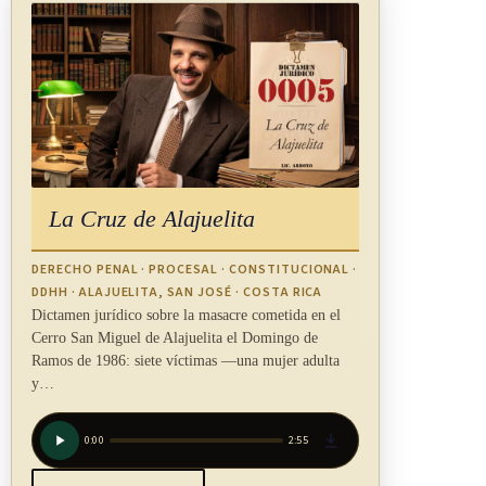
condiciones de trabajo decente, así como, si residen en el
hogar para el que trabajan, de condiciones de vida decentes
que respeten su
privacidad
.
ARTÍCULO 7
Todo Miembro deberá adoptar medidas para asegurar que los
La Cruz de Alajuelita
trabajadores domésticos sean informados sobre sus
condiciones de empleo de forma adecuada, verificable y
DERECHO PENAL · PROCESAL · CONSTITUCIONAL ·
DDHH · ALAJUELITA, SAN JOSÉ · COSTA RICA
fácilmente comprensible, de preferencia, cuando sea posible,
Dictamen jurídico sobre la masacre cometida en el
mediante contratos escritos en conformidad con la legislación
Cerro San Miguel de Alajuelita el Domingo de
nacional o con convenios colectivos, que incluyan en
Ramos de 1986: siete víctimas —una mujer adulta
y…
particular:
0:00
2:55
a) el nombre y los apellidos del empleador y del trabajador y
la dirección respectiva;