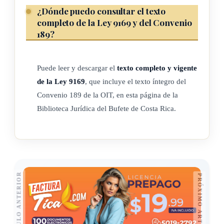
¿Dónde puedo consultar el texto
de trabajo;
completo de la Ley 9169 y del Convenio
c) una persona que realice trabajo doméstico únicamente de
189?
forma ocasional o esporádica, sin que este trabajo sea una
ocupación profesional, no se considera trabajador
Puede leer y descargar el
texto completo y vigente
doméstico.
de la Ley 9169
, que incluye el texto íntegro del
Convenio 189 de la OIT, en esta página de la
ARTÍCULO 2
Biblioteca Jurídica del Bufete de Costa Rica.
1. El presente Convenio se aplica a todos los trabajadores
domésticos.
2. Todo Miembro que ratifique el presente Convenio podrá,
previa celebración de consultas con las organizaciones
ARTÍCULO ANTERIOR
PRÓXIMO ARTÍCULO
más representativas de los empleadores y de los
trabajadores, así como con organizaciones representativas
de los trabajadores domésticos y organizaciones