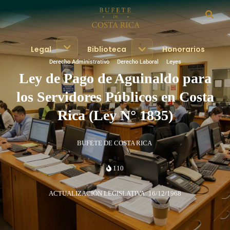
Legal
Biblioteca
Honorarios
Derecho Administrativo
·
Derecho Laboral
·
Leyes
Ley de Pago de Aguinaldo para
los Servidores Públicos en Costa
Rica (Ley N° 1835)
BUFETE DE COSTA RICA
110
ACTUALIZACIÓN LEGISLATIVA: 16/12/1968