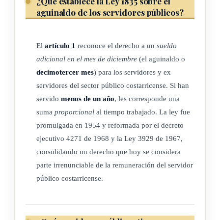
¿Qué establece la Ley 1835 sobre el
ARTÍCULO 2º
aguinaldo de los servidores públicos?
Para los efectos de calcular el sueldo adicional a que tienen
derecho los servidores del gobierno, el año para el cómputo
El
artículo 1
reconoce el derecho a un
sueldo
de las sumas recibidas y tiempo servido, será el comprendido
adicional en el mes de diciembre
(el aguinaldo o
entre el 1º de noviembre del año anterior y el 31 de octubre
decimotercer mes
) para los servidores y ex
del año respectivo. En cuanto a los trabajadores pagados por
servidores del sector público costarricense. Si han
el sistema de jornales o planillas, el Ministerio de Hacienda
servido
menos de un año
, les corresponde una
podrá adoptar el procedimiento que estime más apropiado al
suma
proporcional
al tiempo trabajado. La ley fue
caso.
promulgada en 1954 y reformada por el decreto
ejecutivo 4271 de 1968 y la Ley 3929 de 1967,
El sueldo adicional a que se refiere esta ley, será calculado
consolidando un derecho que hoy se considera
con base en el promedio de los sueldos ordinarios y
parte irrenunciable de la remuneración del servidor
extraordinarios, devengados durante el período indicado en el
público costarricense.
párrafo primero.
A los propósitos de este artículo, se tiene por ampliado y