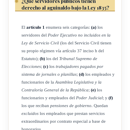
¿Qué servidores públicos tienen
modificado el inciso h) del artículo 37 del Estatuto de
derecho al aguinaldo bajo la Ley 1835?
Servicio Civil.
(Así reformado por el artículo 2° de la ley N° 3929 del 8 de
El
artículo 1
enumera seis categorías:
(a)
los
agosto de 1967)
servidores del
Poder Ejecutivo no incluidos en la
Ley de Servicio Civil
(los del Servicio Civil tienen
su propio régimen vía artículo 37 inciso h del
ARTÍCULO 3º
Estatuto);
(b)
los del
Tribunal Supremo de
Elecciones
;
(c)
los
trabajadores pagados por
Las sumas que perciban los beneficiarios por el desempeño
sistema de jornales o planillas
;
(d)
los empleados y
de otras funciones distintas a las de su cargo principal, así
funcionarios de la
Asamblea Legislativa y la
como las que perciban por concepto de viáticos o gastos de
Contraloría General de la República
;
(e)
los
viaje y del subsidio familiar, no se considerarán como parte
funcionarios y empleados del
Poder Judicial
; y
(f)
del salario o pensión, para los efectos de cálculo a que se
los que reciban
pensiones de gobierno
. Quedan
refiere el artículo anterior.
excluidos
los empleados que prestan servicios
extraordinarios por contrato especial a base de
(Así reformado por el artículo 2° de la ley N° 3929 del 8 de
honorarios.