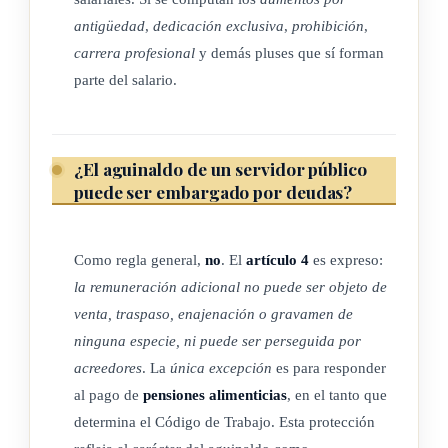
(¢8.650,000.00), a fin de que se efectúen en el mes de
antigüedad
,
dedicación exclusiva
,
prohibición
,
diciembre en curso, el pago adicional correspondiente al año
carrera profesional
y demás pluses que sí forman
1954, a que se refiere la presente ley.
parte del salario.
La suma que al efecto destine el Poder Ejecutivo de estos
fondos, será reintegrada al Tesoro Público en la primera
quincena del mes de enero de 1955, con cargo a la partida
¿El aguinaldo de un servidor público
puede ser embargado por deudas?
que al efecto autoriza el capítulo único, título IV, de la Ley de
Presupuesto
para el próximo año.
Como regla general,
no
. El
artículo 4
es expreso:
Rige desde el día de su publicación.
la remuneración adicional no puede ser objeto de
venta, traspaso, enajenación o gravamen de
Casa Presidencial.- San José, a los once días del mes de
ninguna especie, ni puede ser perseguida por
diciembre de mil novecientos cincuenta y cuatro.
acreedores
. La
única excepción
es para responder
al pago de
pensiones alimenticias
, en el tanto que
determina el Código de Trabajo. Esta protección