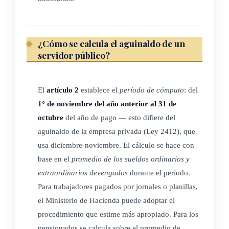
agosto de 1967)
ARTÍCULO 4º
¿Cómo se calcula el aguinaldo de un
servidor público?
La remuneración adicional a que se refiere el artículo 1º de
esta ley, no puede ser objeto de venta, traspaso, enajenación o
El
artículo 2
establece el
período de cómputo
: del
gravamen de ninguna especie, ni puede ser perseguida por
1° de noviembre del año anterior al 31 de
acreedores, excepto para responder al pago de pensiones
octubre
del año de pago — esto difiere del
alimenticias, en el tanto que determina el Código de Trabajo.
aguinaldo de la empresa privada (Ley 2412), que
usa diciembre-noviembre. El cálculo se hace con
base en el
promedio de los sueldos ordinarios y
ARTÍCULO 5º
extraordinarios devengados
durante el período.
Para trabajadores pagados por jornales o planillas,
Deróganse las leyes números 1666 y 1665, ésta en sus
el Ministerio de Hacienda puede adoptar el
artículos 1º, 2º, 4º y TRANSITORIO, ambas de 26 de
procedimiento que estime más apropiado. Para los
octubre de 1953; y la Nº 1719 de 10 de diciembre del mismo
pensionados se calcula sobre el promedio de