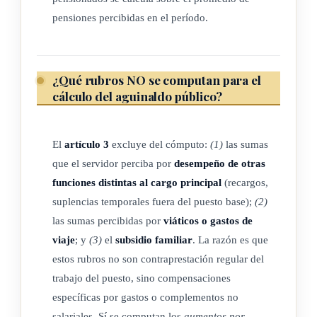
año.
pensiones percibidas en el período.
TRANSITORIO I
¿Qué rubros NO se computan para el
La remuneración adicional correspondiente al año 1954 será
cálculo del aguinaldo público?
de un décimo de los salarios ordinarios o de las pensiones
recibidas entre el 1° de enero y el 31 de octubre de dicho año,
El
artículo 3
excluye del cómputo:
(1)
las sumas
excepto en el caso de los ex-servidores, en que será de un
que el servidor perciba por
desempeño de otras
doceavo.
funciones distintas al cargo principal
(recargos,
suplencias temporales fuera del puesto base);
(2)
las sumas percibidas por
viáticos o gastos de
TRANSITORIO II
viaje
; y
(3)
el
subsidio familiar
. La razón es que
estos rubros no son contraprestación regular del
Autorízase al Poder Ejecutivo para que haga uso de los
trabajo del puesto, sino compensaciones
fondos pasivos de la Tesorería Nacional, hasta por la suma de
específicas por gastos o complementos no
ocho millones seiscientos cincuenta mil colones
salariales. Sí se computan los
aumentos por