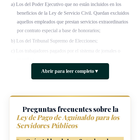
a) Los del Poder Ejecutivo que no están incluidos en los
beneficios de la Ley de Servicio Civil. Quedan excluidos
aquellos empleados que prestan servicios extraordinarios
por contrato especial a base de honorarios;
b) Los del Tribunal Supremo de Elecciones;
c) Los trabajadores pagados por el sistema de jornales o
planillas;
d) Los empleados y funcionarios de la Asamblea Legislativa
Abrir para leer completo
▼
y la
Contraloría General de la República
;
e) Los funcionarios y empleados del Poder Judicial; y
f) Los que reciban pensiones de gobierno.
Preguntas frecuentes sobre la
(Así reformado por el artículo 1° del decreto ejecutivo N°
Ley de Pago de Aguinaldo para los
4271 del 16 de diciembre de 1968)
Servidores Públicos