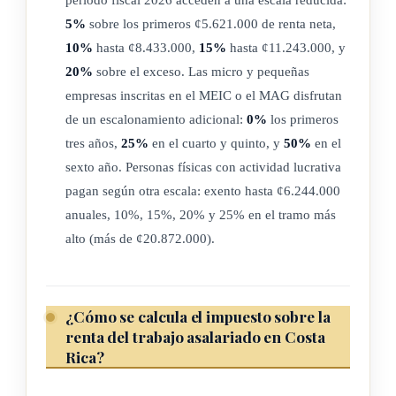
Cuando las rentas, los ingresos o los beneficios de fuente
5%
sobre los primeros ¢5.621.000 de renta neta,
costarricense, indicados en el párrafo anterior, estén sujetos a
10%
hasta ¢8.433.000,
15%
hasta ¢11.243.000, y
una retención que sea considerada como impuesto único y
20%
sobre el exceso. Las micro y pequeñas
definitivo, el monto retenido se considerará como un pago a
empresas inscritas en el MEIC o el MAG disfrutan
cuenta de este impuesto.
de un escalonamiento adicional:
0%
los primeros
En ningún caso, las rentas contenidas y reguladas en el título
tres años,
25%
en el cuarto y quinto, y
50%
en el
sexto año. Personas físicas con actividad lucrativa
II serán integradas a las rentas gravadas, conforme a lo
pagan según otra escala: exento hasta ¢6.244.000
dispuesto en el título I de esta ley, impuesto a las utilidades.
anuales, 10%, 15%, 20% y 25% en el tramo más
Las fundaciones y asociaciones distintas de las solidaristas,
alto (más de ¢20.872.000).
que realicen parcialmente actividades lucrativas, estarán
gravadas por este título en la proporción de estas actividades.
¿Cómo se calcula el impuesto sobre la
Las entidades sujetas a la vigilancia e inspección de las
renta del trabajo asalariado en Costa
superintendencias, adscritas al Consejo Nacional de
Rica?
Supervisión del Sistema Financiero, no estarán sujetas a las