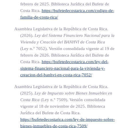
empresa no domiciliada, salvo si esta persona fuera un agente
febrero de 2025. Biblioteca Jurídica del Bufete de
independiente, se considerará que esa empresa tiene un
Costa Rica.
https://bufetedecostarica.com/codigo-de-
familia-de-costa-rica/
establecimiento permanente en Costa Rica respecto de las
actividades que dicha persona realice para la empresa, si esa
Asamblea Legislativa de la República de Costa Rica.
persona:
(2026).
Ley del Sistema Financiero Nacional para la
Vivienda y Creación del BANHVI de Costa Rica
a) Ostenta y ejerce habitualmente en Costa Rica poderes que
(Ley n.° 7052)
. Versión consolidada vigente al 19 de
febrero de 2026. Biblioteca Jurídica del Bufete de
la faculten para concluir contratos en nombre de la
Costa Rica.
https://bufetedecostarica.com/ley-del-
empresa; o
sistema-financiero-nacional-para-la-vivienda-y-
b) No ostenta dichos poderes, pero mantiene habitualmente
creacion-del-banhvi-en-costa-rica-7052/
en Costa Rica un depósito de bienes o mercancías desde
Asamblea Legislativa de la República de Costa Rica.
el cual realiza regularmente entregas de bienes o
(2025).
Ley de Impuesto sobre Bienes Inmuebles en
mercancías en nombre de la empresa.
Costa Rica
(Ley n.° 7509)
. Versión consolidada
iii. Sin perjuicio de lo que disponga la Superintendencia
vigente al 18 de noviembre de 2025. Biblioteca
Jurídica del Bufete de Costa Rica.
General de Seguros (Sugese), respecto de la operación de
https://bufetedecostarica.com/ley-de-impuesto-sobre-
entidades aseguradoras o reaseguradoras, se considera que
bienes-inmuebles-de-costa-rica-7509/