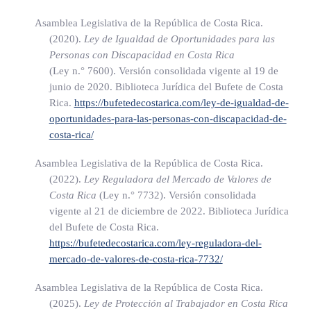
una empresa aseguradora tiene, salvo en lo que respecta a los
Asamblea Legislativa de la República de Costa Rica.
reaseguros, un establecimiento permanente en Costa Rica si
(2020).
Ley de Igualdad de Oportunidades para las
recauda primas en el territorio costarricense o si asegura
Personas con Discapacidad en Costa Rica
contra riesgos situados en él por medio de una persona
(Ley n.° 7600)
. Versión consolidada vigente al 19 de
distinta de un agente que goce de un estatuto independiente al
junio de 2020. Biblioteca Jurídica del Bufete de Costa
que se le aplique el siguiente inciso.
Rica.
https://bufetedecostarica.com/ley-de-igualdad-de-
oportunidades-para-las-personas-con-discapacidad-de-
iv. No se considera que una empresa tiene un establecimiento
costa-rica/
permanente en Costa Rica por el mero hecho de que realice
Asamblea Legislativa de la República de Costa Rica.
allí sus actividades por medio de un corredor, un comisionista
(2022).
Ley Reguladora del Mercado de Valores de
general o cualquier otro agente independiente, siempre que
Costa Rica
(Ley n.° 7732)
. Versión consolidada
vigente al 21 de diciembre de 2022. Biblioteca Jurídica
dichas personas actúen dentro del marco ordinario de su
del Bufete de Costa Rica.
actividad. No obstante, cuando las actividades de tales
https://bufetedecostarica.com/ley-reguladora-del-
agentes se realicen exclusivamente, o casi exclusivamente,
mercado-de-valores-de-costa-rica-7732/
por cuenta de dicha empresa, y las condiciones aceptadas o
Asamblea Legislativa de la República de Costa Rica.
impuestas entre esa empresa y el agente en sus relaciones
(2025).
Ley de Protección al Trabajador en Costa Rica
comerciales y financieras difieran de las que se darían entre