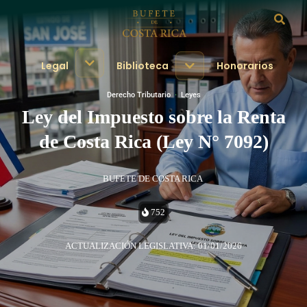
Legal
Biblioteca
Honorarios
Derecho Tributario
·
Leyes
Ley del Impuesto sobre la Renta
de Costa Rica (Ley N° 7092)
BUFETE DE COSTA RICA
752
ACTUALIZACIÓN LEGISLATIVA: 01/01/2026