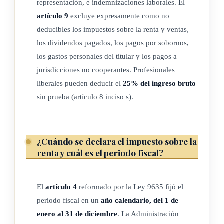
representación, e indemnizaciones laborales. El
Las rentas anteriores deberán tributar conforme al capítulo XI
artículo 9
excluye expresamente como no
de la presente ley.
deducibles los impuestos sobre la renta y ventas,
los dividendos pagados, los pagos por sobornos,
(Así reformado por el artículo 1° de la ley N° 10381 del 14
los gastos personales del titular y los pagos a
de setiembre de 2023, "Modificación a la ley N° 7092, Ley
jurisdicciones no cooperantes. Profesionales
de impuesto sobre la renta, para lograr la exclusión de Costa
liberales pueden deducir el
25% del ingreso bruto
Rica de la lista de países no cooperantes en materia fiscal de
sin prueba (artículo 8 inciso s).
la Unión Europea")
¿Cuándo se declara el impuesto sobre la
ARTÍCULO 1 bis
renta y cuál es el periodo fiscal?
Elementos patrimoniales afectos a actividad lucrativa. Sin
perjuicio de lo dispuesto en el artículo 1 de esta ley:
El
artículo 4
reformado por la Ley 9635 fijó el
periodo fiscal en un
año calendario, del 1 de
1. Se considerarán elementos patrimoniales afectos a una
enero al 31 de diciembre
. La Administración
actividad lucrativa, los elementos patrimoniales que sean