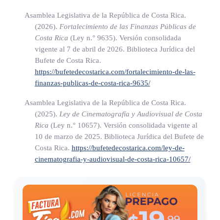
f) Los profesionales que presten sus servicios en forma
Asamblea Legislativa de la República de Costa Rica.
liberal.
(2026).
Fortalecimiento de las Finanzas Públicas de
Costa Rica
(Ley n.° 9635)
. Versión consolidada
g) Todas aquellas personas físicas o jurídicas que no estén
vigente al 7 de abril de 2026. Biblioteca Jurídica del
expresamente incluidas en los incisos anteriores, pero que
Bufete de Costa Rica.
desarrollen actividades lucrativas en el país.
https://bufetedecostarica.com/fortalecimiento-de-las-
finanzas-publicas-de-costa-rica-9635/
h) Los entes que se dediquen a la prestación privada de
servicios de
educación
universitaria, independientemente
Asamblea Legislativa de la República de Costa Rica.
de la forma jurídica adoptada; para ello deberán presentar
(2025).
Ley de Cinematografía y Audiovisual de Costa
Rica
(Ley n.° 10657)
. Versión consolidada vigente al
la declaración respectiva. De lo dispuesto en esta norma,
10 de marzo de 2025. Biblioteca Jurídica del Bufete de
se exceptúa el ente creado mediante la Ley Nº 7044, de
Costa Rica.
https://bufetedecostarica.com/ley-de-
29 de setiembre de 1986.
cinematografia-y-audiovisual-de-costa-rica-10657/
(Así adicionado el inciso a) del artículo 21 de la Ley N°
8114, Ley de Simplificación y Eficiencia Tributaria de 4 de
julio del 2001).