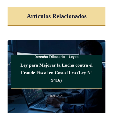
Rica de la lista de países no cooperantes en materia fiscal de
la Unión Europea")
Artículos Relacionados
ARTÍCULO 2 ter
Valoración de adecuada sustancia económica.
Se considerará que existe una adecuada sustancia económica
Derecho Tributario
·
Leyes
para aquellas rentas que cumplan con las siguientes
Ley para Mejorar la Lucha contra el
condiciones simultáneamente:
Fraude Fiscal en Costa Rica (Ley N°
a) Emplea recursos humanos acordes en número,
9416)
calificación y remuneración para administrar los activos
de inversión y cuenta con recursos o infraestructura
16/03/2026
adecuados para el desarrollo de esta actividad en territorio
nacional.