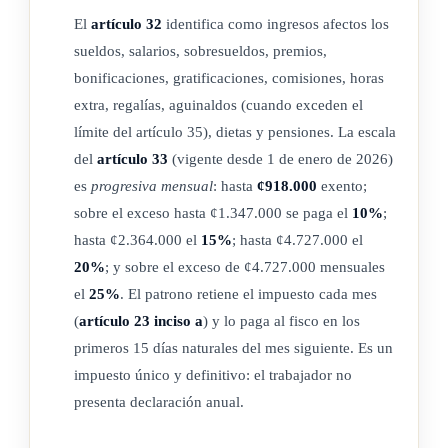
disposiciones sobre deducción proporcional de gastos.
El
artículo 32
identifica como ingresos afectos los
sueldos, salarios, sobresueldos, premios,
Excepcionalmente, se entenderán gravadas las siguientes
bonificaciones, gratificaciones, comisiones, horas
rentas pasivas de fuente extranjera que provengan de bienes
extra, regalías, aguinaldos (cuando exceden el
situados o derechos utilizados económicamente fuera del
límite del artículo 35), dietas y pensiones. La escala
territorio nacional, en tanto y únicamente sean obtenidos por
del
artículo 33
(vigente desde 1 de enero de 2026)
una entidad integrante de un grupo multinacional y que,
es
progresiva mensual
: hasta
¢918.000
exento;
además, sea considerada como una entidad no calificada de
sobre el exceso hasta ¢1.347.000 se paga el
10%
;
conformidad con lo dispuesto en el artículo 2 bis de la
hasta ¢2.364.000 el
15%
; hasta ¢4.727.000 el
presente ley:
20%
; y sobre el exceso de ¢4.727.000 mensuales
el
25%
. El patrono retiene el impuesto cada mes
a) dividendos;
(
artículo 23 inciso a
) y lo paga al fisco en los
b) intereses;
primeros 15 días naturales del mes siguiente. Es un
c) regalías;
impuesto único y definitivo: el trabajador no
d) ganancias de capital;
presenta declaración anual.
e) rentas del capital inmobiliario;