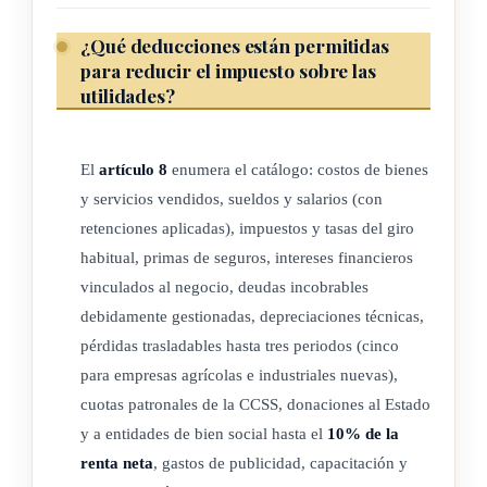
f) otras rentas del capital mobiliario.
¿Qué deducciones están permitidas
Todas las anteriores de conformidad con lo dispuesto en el
para reducir el impuesto sobre las
artículo 27 ter de esta ley.
utilidades?
Se consideran regalías los pagos por el uso o goce temporal
de patentes, certificados de invención o mejora, marcas de
El
artículo 8
enumera el catálogo: costos de bienes
fábrica, nombres comerciales, derechos de autor sobre obras
y servicios vendidos, sueldos y salarios (con
literarias, artísticas, científicas o digitales, incluidas las
retenciones aplicadas), impuestos y tasas del giro
películas cinematográficas y grabaciones para radio o
habitual, primas de seguros, intereses financieros
televisión, de dibujos o modelos, planos, fórmulas, o
vinculados al negocio, deudas incobrables
procedimientos y equipos industriales, comerciales o
debidamente gestionadas, depreciaciones técnicas,
científicos, así como las cantidades pagadas por transferencia
pérdidas trasladables hasta tres periodos (cinco
de tecnología o informaciones relativas a experiencias
para empresas agrícolas e industriales nuevas),
industriales, comerciales o científicas, u otro derecho o
cuotas patronales de la CCSS, donaciones al Estado
propiedad similar. Los pagos por concepto de asistencia
y a entidades de bien social hasta el
10% de la
técnica no se consideran como regalías.
renta neta
, gastos de publicidad, capacitación y