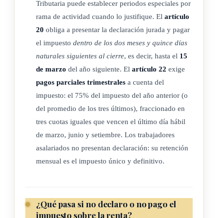
Tributaria puede establecer periodos especiales por
necesarios y se utilicen para la obtención de los
rama de actividad cuando lo justifique. El
artículo
rendimientos.
20
obliga a presentar la declaración jurada y pagar
2. En caso de elementos patrimoniales que sean divisibles y
el impuesto
dentro de los dos meses y quince días
sirvan solo parcialmente al objeto de la actividad, la
naturales siguientes al cierre
, es decir, hasta el
15
afectación se entenderá limitada a aquella parte de estos
de marzo
del año siguiente. El
artículo 22
exige
pagos parciales trimestrales
a cuenta del
que realmente se utilice en la actividad. No serán
impuesto: el 75% del impuesto del año anterior (o
susceptibles de afectación parcial los elementos
del promedio de los tres últimos), fraccionado en
patrimoniales indivisibles, sin perjuicio de lo dispuesto en
tres cuotas iguales que vencen el último día hábil
el literal d) del numeral 3 de este artículo para vehículos.
de marzo, junio y setiembre. Los trabajadores
3. No se consideran afectos:
asalariados no presentan declaración: su retención
a. Aquellos destinados al uso particular del titular de la
mensual es el impuesto único y definitivo.
actividad o de sus familiares, como los de esparcimiento y
recreo.
b. Aquellos que no figuren en la contabilidad o libros o
¿Qué pasa si no declaro o no pago el
registros oficiales de la actividad que esté obligado a
impuesto sobre la renta?