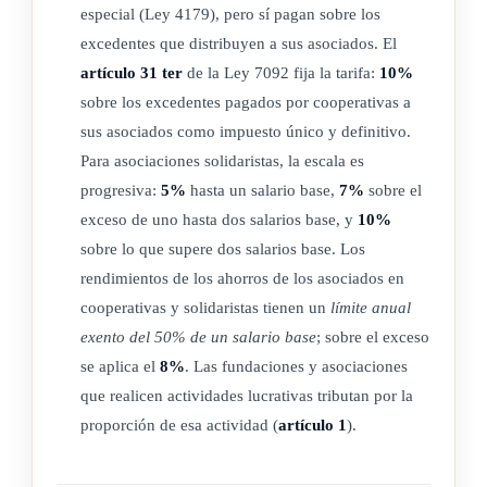
las sociedades de hecho, las sociedades de actividades
especial (Ley 4179), pero sí pagan sobre los
profesionales, las empresas del Estado, los entes
excedentes que distribuyen a sus asociados. El
colectivos sin personalidad jurídica y las cuentas en
artículo 31 ter
de la Ley 7092 fija la tarifa:
10%
sobre los excedentes pagados por cooperativas a
participación que haya en el país.
sus asociados como impuesto único y definitivo.
Se exceptúa de la aplicación de lo dispuesto en el párrafo
Para asociaciones solidaristas, la escala es
anterior a las sociedades inactivas, las cuales estarán en la
progresiva:
5%
hasta un salario base,
7%
sobre el
obligación de suministrar a la Administración Tributaria solo
exceso de uno hasta dos salarios base, y
10%
la información resumen de los incrementos en sus activos,
sobre lo que supere dos salarios base. Los
pasivos y capital. En este caso, la declaración informativa
rendimientos de los ahorros de los asociados en
deberá ser resumida y simple, de tal forma que se minimice el
cooperativas y solidaristas tienen un
límite anual
costo de cumplimiento. De no existir variación en la
exento del 50% de un salario base
; sobre el exceso
información suministrada, la declaración anual se entenderá
se aplica el
8%
. Las fundaciones y asociaciones
realizada mediante la confirmación del contenido existente.
que realicen actividades lucrativas tributan por la
proporción de esa actividad (
artículo 1
).
En caso de entidades no domiciliadas que ostenten cédula
jurídica que inicie en 3- 012, y no realicen ninguna actividad