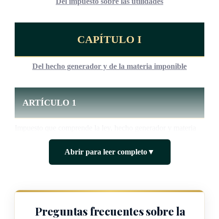
Del impuesto sobre las utilidades
CAPÍTULO I
Del hecho generador y de la materia imponible
ARTÍCULO 1
Impuesto que comprende la ley, hecho generador y materia
imponible. Se establece un impuesto sobre las utilidades de
Abrir para leer completo
▼
las personas físicas, jurídicas y entes colectivos sin
personalidad jurídica, domiciliados en el país, que desarrollen
actividades lucrativas de fuente costarricense.
El hecho generador del impuesto sobre las utilidades es la
Preguntas frecuentes sobre la