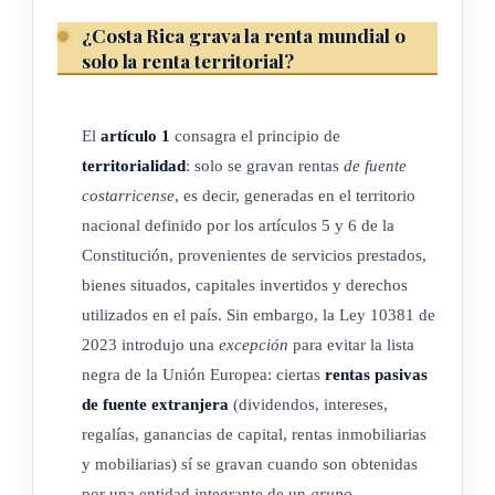
en el país, podrán solicitar al
Registro Nacional
la
¿Costa Rica grava la renta mundial o
eliminación de la cédula jurídica que se les emitió, sin
solo la renta territorial?
perjuicio de que se mantenga la validez de cualquier acto o
contrato suscrito de previo a la eliminación de la referida
cédula.
El
artículo 1
consagra el principio de
territorialidad
: solo se gravan rentas
de fuente
(Así reformado el inciso a) anterior por el artículo 1° de la
costarricense
, es decir, generadas en el territorio
Ley de simplificación de trámites tributarios para personas
nacional definido por los artículos 5 y 6 de la
jurídicas sin actividad lucrativa, N° 10160 del 11 de marzo
Constitución, provenientes de servicios prestados,
del 2022)
bienes situados, capitales invertidos y derechos
utilizados en el país. Sin embargo, la Ley 10381 de
b) Se entiende por establecimiento permanente cualquier
2023 introdujo una
excepción
para evitar la lista
sitio o lugar fijo de negocios en el que se desarrolle, total
negra de la Unión Europea: ciertas
rentas pasivas
o parcialmente, la actividad de la persona no domiciliada.
de fuente extranjera
(dividendos, intereses,
(Así reformado el inciso anterior por el artículo 3° de la ley
regalías, ganancias de capital, rentas inmobiliarias
N° 10381 del 14 de setiembre de 2023, "Modificación a la
y mobiliarias) sí se gravan cuando son obtenidas
ley N° 7092, Ley de impuesto sobre la renta, para lograr la
por una entidad integrante de un
grupo