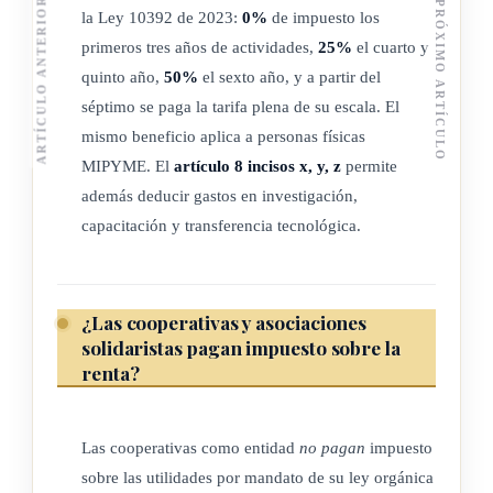
ARTÍCULO ANTERIOR
PRÓXIMO ARTÍCULO
la Ley 10392 de 2023:
0%
de impuesto los
De los contribuyentes y de las personas exentas
primeros tres años de actividades,
25%
el cuarto y
quinto año,
50%
el sexto año, y a partir del
séptimo se paga la tarifa plena de su escala. El
ARTÍCULO 2º
mismo beneficio aplica a personas físicas
MIPYME. El
artículo 8 incisos x, y, z
permite
Contribuyentes.
además deducir gastos en investigación,
capacitación y transferencia tecnológica.
Independientemente de la nacionalidad, del domicilio y del
lugar de la constitución de las personas jurídicas o de la
reunión de sus juntas directivas o de la celebración de los
¿Las cooperativas y asociaciones
contratos, son contribuyentes todas las empresas públicas o
solidaristas pagan impuesto sobre la
privadas que realicen actividades o negocios de carácter
renta?
lucrativo en el país:
a) Todas las personas jurídicas legalmente constituidas, con
Las cooperativas como entidad
no pagan
impuesto
independencia de si realizan o no una actividad lucrativa,
sobre las utilidades por mandato de su ley orgánica