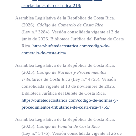
realizan obras o proyectos de construcción o de
asociaciones-de-costa-rica-218/
instalación, y esos servicios o actividades se llevan a cabo
Asamblea Legislativa de la República de Costa Rica.
durante periodos que no superan el plazo de ciento
(2026).
Código de Comercio de Costa Rica
ochenta y tres días, y
(Ley n.° 3284)
. Versión consolidada vigente al 3 de
b) Una o varias empresas asociadas con la primera empresa
junio de 2026. Biblioteca Jurídica del Bufete de Costa
Rica.
https://bufetedecostarica.com/codigo-de-
llevan a cabo servicios al mismo cliente o actividades en
comercio-de-costa-rica/
el mismo lugar donde se prestan servicios, o se realizan
obras o proyectos de construcción o de instalación (en
Asamblea Legislativa de la República de Costa Rica.
relación con el mismo proyecto o con un proyecto
(2025).
Código de Normas y Procedimientos
Tributarios de Costa Rica
(Ley n.° 4755)
. Versión
conexo), durante periodos de tiempo adicionales,
consolidada vigente al 13 de noviembre de 2025.
Esos periodos adicionales se sumarán al periodo en el cual la
Biblioteca Jurídica del Bufete de Costa Rica.
primera empresa prestó servicios o llevó a cabo actividades
https://bufetedecostarica.com/codigo-de-normas-y-
en ese lugar donde se realizan obras o proyectos de
procedimientos-tributarios-de-costa-rica-4755/
construcción o de instalación.
Asamblea Legislativa de la República de Costa Rica.
(2025).
Código de Familia de Costa Rica
Cuando una persona actúe en Costa Rica por cuenta de una
(Ley n.° 5476)
. Versión consolidada vigente al 26 de