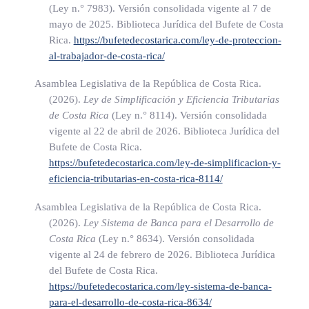
(Ley n.° 7983)
. Versión consolidada vigente al 7 de
empresas independientes, ese agente no se considerará un
mayo de 2025. Biblioteca Jurídica del Bufete de Costa
agente independiente de acuerdo con el sentido de este
Rica.
https://bufetedecostarica.com/ley-de-proteccion-
al-trabajador-de-costa-rica/
inciso.
Asamblea Legislativa de la República de Costa Rica.
(Así reformado el inciso b) anterior por el título II aparte 3)
(2026).
Ley de Simplificación y Eficiencia Tributarias
de la ley de Fortalecimiento de las finanzas públicas, N°
de Costa Rica
(Ley n.° 8114)
. Versión consolidada
9635 del 3 de diciembre de 2018)
vigente al 22 de abril de 2026. Biblioteca Jurídica del
Bufete de Costa Rica.
c) Los fideicomisos y encargos de confianza constituidos
https://bufetedecostarica.com/ley-de-simplificacion-y-
eficiencia-tributarias-en-costa-rica-8114/
conforme con la legislación costarricense. ch) Las
sucesiones, mientras permanezcan indivisas.
Asamblea Legislativa de la República de Costa Rica.
(2026).
Ley Sistema de Banca para el Desarrollo de
d) Las empresas individuales de responsabilidad limitada y
Costa Rica
(Ley n.° 8634)
. Versión consolidada
las empresas individuales que actúen en el país.
vigente al 24 de febrero de 2026. Biblioteca Jurídica
e) Las personas físicas domiciliadas en Costa Rica,
del Bufete de Costa Rica.
independientemente de la nacionalidad y del lugar de
https://bufetedecostarica.com/ley-sistema-de-banca-
para-el-desarrollo-de-costa-rica-8634/
celebración de los contratos.