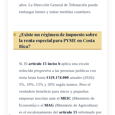
a. Cuando se afecten a la actividad lucrativa activos del
años. La Dirección General de Tributación puede
patrimonio personal, se tomará el valor de adquisición,
embargar bienes y trabar medidas cautelares.
actualizado a la fecha de la operación.
b. Cuando se desafecten de la actividad lucrativa bienes o
derechos y pasen al patrimonio personal, se tomará su
¿Existe un régimen de impuesto sobre
valor en libros o registros a la fecha de la operación.
la renta especial para PYME en Costa
Rica?
c. La afectación o la desafectación de activos no constituirá
alteración patrimonial, siempre que los elementos
patrimoniales continúen formando parte del patrimonio de
Sí. El
artículo 15 inciso b
aplica una
escala
la persona.
reducida progresiva
a las personas jurídicas con
(Así adicionado por el título II aparte 2) de la ley de
renta bruta hasta
¢119.174.000
anuales (2026):
Fortalecimiento de las finanzas públicas
, N° 9635 del 3 de
5%, 10%, 15% y 20% según tramos. Pero el
diciembre de 2018)
verdadero beneficio para micro y pequeñas
empresas inscritas ante el
MEIC
(Ministerio de
Economía) o el
MAG
(Ministerio de Agricultura)
CAPÍTULO II
es el escalonamiento del
artículo 15
reformado por