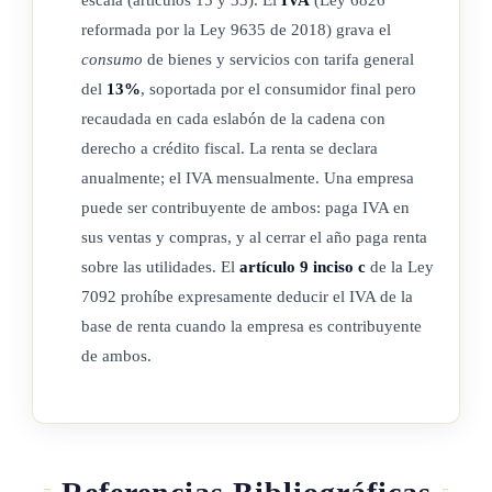
2)Sin perjuicio de la definición del inciso b) anterior, la
reformada por la Ley 9635 de 2018) grava el
expresión "establecimiento permanente" comprende,
consumo
de bienes y servicios con tarifa general
asimismo:
del
13%
, soportada por el consumidor final pero
recaudada en cada eslabón de la cadena con
(Así reformado el inciso anterior por el artículo 3° de la ley
derecho a crédito fiscal. La renta se declara
N° 10381 del 14 de setiembre de 2023, "Modificación a la
anualmente; el IVA mensualmente. Una empresa
ley N° 7092, Ley de impuesto sobre la renta, para lograr la
puede ser contribuyente de ambos: paga IVA en
exclusión de Costa Rica de la lista de países no cooperantes
sus ventas y compras, y al cerrar el año paga renta
en materia fiscal de la Unión Europea")
sobre las utilidades. El
artículo 9 inciso c
de la Ley
7092 prohíbe expresamente deducir el IVA de la
i. Las obras, una construcción o un proyecto de instalación o
base de renta cuando la empresa es contribuyente
montaje o actividades de inspección relacionadas con
de ambos.
ellos, pero solo cuando tales obras, proyecto o actividades
continúen durante un periodo o periodos que sumen o
excedan en total más de ciento ochenta y tres días, en
cualquier periodo de doce meses que empiece o termine
durante el año fiscal considerado.