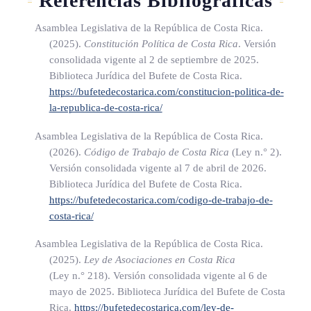
Referencias Bibliográficas
ii. La prestación de servicios por una empresa, incluidos los
Asamblea Legislativa de la República de Costa Rica.
servicios de consultores, por intermedio de sus empleados o
(2025).
Constitución Política de Costa Rica
. Versión
de otro personal contratado por la empresa para ese fin, pero
consolidada vigente al 2 de septiembre de 2025.
solo en el caso de que las actividades de esa naturaleza
Biblioteca Jurídica del Bufete de Costa Rica.
https://bufetedecostarica.com/constitucion-politica-de-
prosigan (en relación con el mismo proyecto o con un
la-republica-de-costa-rica/
proyecto conexo) durante un periodo o periodos que sumen o
excedan en total más de ciento ochenta y tres días, en
Asamblea Legislativa de la República de Costa Rica.
(2026).
Código de Trabajo de Costa Rica
(Ley n.° 2)
.
cualquier periodo de doce meses que empiece o termine
Versión consolidada vigente al 7 de abril de 2026.
durante el año fiscal considerado.
Biblioteca Jurídica del Bufete de Costa Rica.
https://bufetedecostarica.com/codigo-de-trabajo-de-
Con el único propósito de determinar si se ha superado el
costa-rica/
plazo de ciento ochenta y tres días que se indica
anteriormente, se considerará lo siguiente:
Asamblea Legislativa de la República de Costa Rica.
(2025).
Ley de Asociaciones en Costa Rica
(Ley n.° 218)
. Versión consolidada vigente al 6 de
a) Cuando una empresa no domiciliada presta servicios o
mayo de 2025. Biblioteca Jurídica del Bufete de Costa
realiza actividades en Costa Rica en un lugar donde se
Rica.
https://bufetedecostarica.com/ley-de-