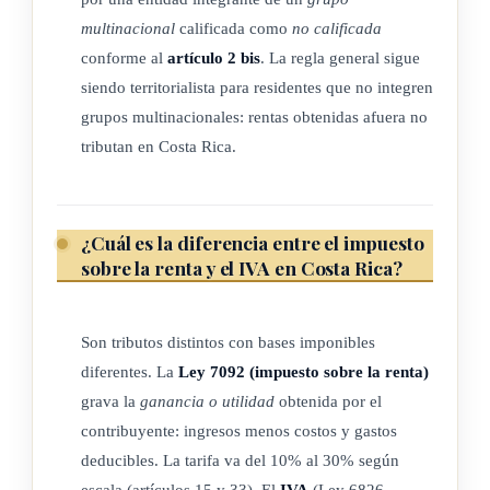
exclusión de Costa Rica de la lista de países no cooperantes
multinacional
calificada como
no calificada
en materia fiscal de la Unión Europea")
conforme al
artículo 2 bis
. La regla general sigue
siendo territorialista para residentes que no integren
1) Se considerarán establecimientos permanentes:
grupos multinacionales: rentas obtenidas afuera no
i. Los centros administrativos.
tributan en Costa Rica.
ii. Las sucursales.
iii. Las agencias.
¿Cuál es la diferencia entre el impuesto
sobre la renta y el IVA en Costa Rica?
iv. Las oficinas.
v. Las fábricas.
Son tributos distintos con bases imponibles
vi. Los talleres.
diferentes. La
Ley 7092 (impuesto sobre la renta)
grava la
ganancia o utilidad
obtenida por el
vii. Las minas, las canteras y cualquier otro lugar de
contribuyente: ingresos menos costos y gastos
extracción de recursos naturales.
deducibles. La tarifa va del 10% al 30% según
escala (artículos 15 y 33). El
IVA
(Ley 6826