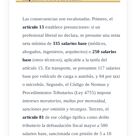
llevar el contribuyente, salvo prueba en contrario.
c. Los activos representativos de la participación en fondos
Las consecuencias son escalonadas. Primero, el
propios de una entidad y de la cesión de capitales a
artículo 13
establece presunciones: si un
terceros, siempre que estos últimos sean de oferta pública,
profesional liberal no declara, se presume una renta
o emitidos por entidades supervisadas por los órganos
neta mínima de
335 salarios base
(médicos,
adscritos al Consejo Nacional de Supervisión del Sistema
abogados, ingenieros, arquitectos) o
250 salarios
Financiero, o participaciones de fondos de inversión,
base
(otros técnicos), aplicable a la tarifa del
salvo que el contribuyente pueda probar una vinculación
artículo 15. En transporte, se presumen 117 salarios
efectiva con la actividad lucrativa mediante el
base por vehículo de carga o autobús, y 84 por taxi
procedimiento que se determine.
o microbús. Segundo, el Código de Normas y
Procedimientos Tributarios (Ley 4755) impone
d. Aquellos que se utilicen simultáneamente en la actividad y
intereses moratorios, multas por morosidad,
en necesidades privadas, salvo que sea en días u horas
sanciones por omisión y recargos
. Tercero, el
inhábiles durante los que se interrumpa el ejercicio de la
artículo 81
de ese código tipifica como
delito
actividad.
tributario
la defraudación fiscal mayor a 500
4. Afectación y desafectación de elementos patrimoniales:
salarios base, sancionada con prisión de 5 a 10