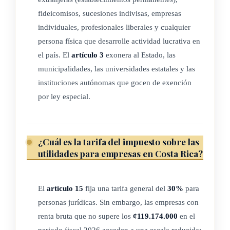
negocios jurídicos, así como con independencia del origen de
fideicomisos, sucesiones indivisas, empresas
los bienes o capitales, el lugar de negociación sobre estos o
individuales, profesionales liberales y cualquier
su vinculación a la estructura económica en el territorio
persona física que desarrolle actividad lucrativa en
nacional.
el país. El
artículo 3
exonera al Estado, las
municipalidades, las universidades estatales y las
A los efectos de este impuesto, también tendrán la
instituciones autónomas que gocen de exención
consideración de actividades lucrativas, debiendo tributar
por ley especial.
conforme a las disposiciones del impuesto a las utilidades, la
obtención de toda renta de capital y ganancias o pérdidas de
capital, realizadas, obtenidas por las personas físicas o
¿Cuál es la tarifa del impuesto sobre las
jurídicas y entes colectivos sin personalidad jurídica, que
utilidades para empresas en Costa Rica?
desarrollen actividades lucrativas en el país, siempre y
cuando estas provengan de bienes o derechos cuya titularidad
El
artículo 15
fija una tarifa general del
30%
para
corresponda al contribuyente y se encuentren afectos a la
personas jurídicas. Sin embargo, las empresas con
actividad lucrativa.
renta bruta que no supere los
¢119.174.000
en el
periodo fiscal 2026 acceden a una escala reducida: