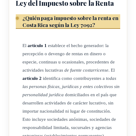
percepción o devengo de rentas en dinero o en especie,
Ley del Impuesto sobre la Renta
continuas u ocasionales, procedentes de actividades lucrativas
¿Quién paga impuesto sobre la renta en
de fuente costarricense, así como cualquier otro ingreso o
Costa Rica según la Ley 7092?
beneficio de fuente costarricense no exceptuado por ley.
Para los efectos de lo dispuesto en esta ley, se entenderá por
El
artículo 1
establece el hecho generador: la
rentas, ingresos, o beneficios de fuente costarricense los
percepción o devengo de rentas en dinero o
generados exclusivamente en el territorio nacional conforme
especie, continuas u ocasionales, procedentes de
a la definición de espacio territorial y para cuyos efectos
actividades lucrativas
de fuente costarricense
. El
deberá entenderse el territorio nacional según los límites
artículo 2
identifica como contribuyentes a
todas
geográficos establecidos en los artículos 5 y 6 de la
las personas físicas, jurídicas y entes colectivos sin
Constitución Política
, provenientes de servicios prestados,
personalidad jurídica
domiciliados en el país que
bienes situados, capitales invertidos y derechos utilizados,
desarrollen actividades de carácter lucrativo, sin
que se obtengan durante el periodo fiscal, de acuerdo con las
importar nacionalidad ni lugar de constitución.
disposiciones de esta ley, con independencia de la
Esto incluye sociedades anónimas, sociedades de
nacionalidad, el domicilio o la residencia de quienes
responsabilidad limitada, sucursales y agencias
intervengan en las operaciones de celebración de los
extranjeras (establecimientos permanentes),