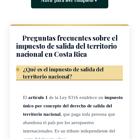
Abrir para leer completo
▼
(Así reformado por el artículo 1° de la ley N° 9156 del 25 de
julio de 2013)
Preguntas frecuentes sobre el
ARTÍCULO 2
impuesto de salida del territorio
nacional en Costa Rica
Desglose de la tarifa del tributo.
¿Qué es el impuesto de salida del
(*) 1- El monto del tributo establecido en el artículo anterior
territorio nacional?
estará constituido por los siguientes conceptos
El
artículo 1
de la Ley 8316 establece un
impuesto
a) Una tasa de nueve dólares estadounidenses con sesenta y
único por concepto del derecho de salida del
cinco centavos (US$9.65), a favor del Gobierno central.
territorio nacional
, que paga toda persona que
b) Una tasa de doce dólares estadounidenses con ochenta y
abandona el país por los aeropuertos
cinco centavos (US$12.85), por concepto de derechos
internacionales. Es un tributo independiente del
aeroportuarios a favor del Consejo de Aviación Civil.