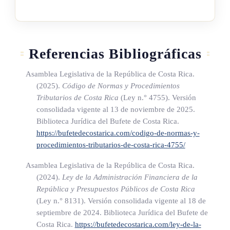
segundo del artículo 66 de la Ley 8131, Administración
Financiera de la República y Presupuestos Públicos, de 18 de
setiembre de 2001 , de forma tal que se depositarán para el
Referencias Bibliográficas
efecto en una cuenta abierta, por la Tesorería Nacional, en el
Banco Central de Costa Rica. Estos recursos financiarán el
Asamblea Legislativa de la República de Costa Rica.
presupuesto
del Consejo Técnico de Aviación Civil y se
(2025).
Código de Normas y Procedimientos
destinarán, exclusivamente, a la ampliación y modernización
Tributarios de Costa Rica
(Ley n.° 4755)
. Versión
consolidada vigente al 13 de noviembre de 2025.
de los aeropuertos y aeródromos del país, distribuido según lo
Biblioteca Jurídica del Bufete de Costa Rica.
indicado en los subincisos 1.c) y 1.d). La Tesorería Nacional
https://bufetedecostarica.com/codigo-de-normas-y-
girará los recursos de conformidad con las necesidades
procedimientos-tributarios-de-costa-rica-4755/
financieras de dicho Consejo Técnico, según se establezca en
Asamblea Legislativa de la República de Costa Rica.
su programación presupuestaria anual; estos fondos no
(2024).
Ley de la Administración Financiera de la
podrán ser utilizados en objetivos y proyectos que no vayan
República y Presupuestos Públicos de Costa Rica
en la línea del mantenimiento, mejoramiento o desarrollo de
(Ley n.° 8131)
. Versión consolidada vigente al 18 de
infraestructura civil y tecnológica en los aeropuertos y
septiembre de 2024. Biblioteca Jurídica del Bufete de
Costa Rica.
https://bufetedecostarica.com/ley-de-la-
aeródromos estatales.