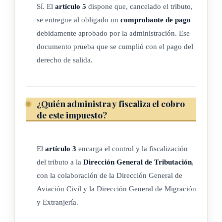
Hacienda trasladará tres dólares estadounidenses con
Sí. El
artículo 5
dispone que, cancelado el tributo,
cincuenta centavos (US$3,50), que distribuirá de la siguiente
se entregue al obligado un
comprobante de pago
manera: el diez por ciento (10%) a las federaciones y
debidamente aprobado por la administración. Ese
confederaciones de municipalidades de la provincia de
documento prueba que se cumplió con el pago del
Guanacaste; el treinta y ocho coma seis por ciento (38,6%) a
derecho de salida.
la Municipalidad de Liberia, y el restante cincuenta y uno
coma cuatro por ciento (51,4%) será distribuido, por partes
iguales, entre las demás municipalidades de la provincia de
¿Quién administra y fiscaliza el cobro
de este impuesto?
Guanacaste; para ello, depositará tales recursos en cuentas
individuales. Los recursos trasladados serán depositados en
cuentas individuales; las municipalidades deberán destinarlos
El
artículo 3
encarga el control y la fiscalización
a la construcción y el desarrollo de infraestructura comunal,
del tributo a la
Dirección General de Tributación
,
turística, social, educativa y de seguridad, y a la recuperación
con la colaboración de la Dirección General de
del patrimonio cultural y no podrán destinarse al pago de
Aviación Civil y la Dirección General de Migración
salarios ni gastos administrativos. Los cantones de la
y Extranjería.
provincia de Guanacaste, que cuenten con concejos