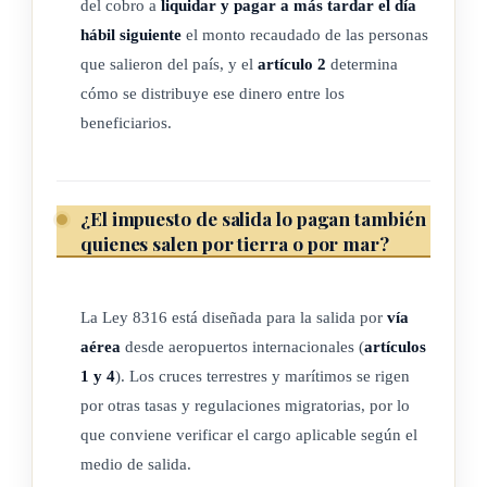
del cobro a
liquidar y pagar a más tardar el día
modifican los ingresos del Consejo Técnico de Aviación
hábil siguiente
el monto recaudado de las personas
Civil, con base en las proyecciones realizadas por el
que salieron del país, y el
artículo 2
determina
Poder Ejecutivo
y con el propósito de no afectar el
cómo se distribuye ese dinero entre los
equilibrio financiero del contrato de gestión interesada en
beneficiarios.
el Aeropuerto Internacional Juan Santamaría, cada año,
en el primer trimestre, el Poder Ejecutivo realizará una
liquidación de los ingresos del Consejo Técnico de
¿El impuesto de salida lo pagan también
Aviación Civil recibidos conforme a lo aquí establecido y
quienes salen por tierra o por mar?
los comparará con los montos que habría recibido según
la normativa que se deroga. Si el monto recibido por el
La Ley 8316 está diseñada para la salida por
vía
Consejo Técnico de Aviación Civil es mayor, deberá
aérea
desde aeropuertos internacionales (
artículos
reintegrar al Estado dicha diferencia y, en ese caso, la
1 y 4
). Los cruces terrestres y marítimos se rigen
suma por reintegrar no se considerará parte de los
por otras tasas y regulaciones migratorias, por lo
ingresos del aeropuerto.
que conviene verificar el cargo aplicable según el
4- Los recursos referidos en los subincisos 1.c) y 1.d) se
medio de salida.
administrarán de acuerdo con lo indicado en el párrafo