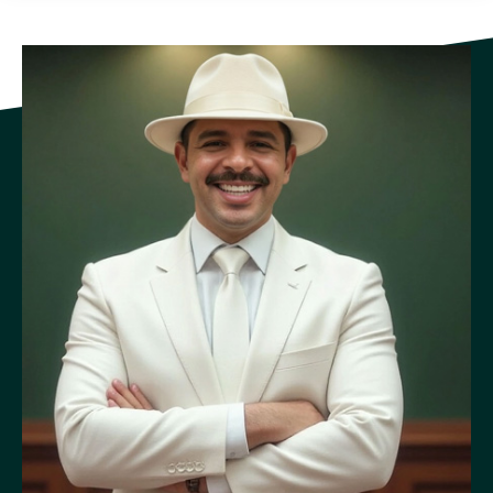
Emisión de comprobantes de pago y reintegro.
Cancelado el tributo por el derecho de salida del territorio
costarricense por vía aérea, al sujeto obligado al pago se le
entregará un comprobante de pago debidamente aprobado
por la administración tributaria, el cual contendrá la
información personal necesaria para su identificación y
dispondrá de los mecanismos electrónicos de seguridad o de
otra índole necesarios para evitar su reutilización o
falsificación.
En la eventualidad de que no se dé un hecho generador
dentro del plazo que establezca el Reglamento de esta Ley, el
contribuyente quedará facultado para que solicite el reintegro
del tributo respectivo a su ente recaudador, de conformidad
con el procedimiento reglamentario aplicable.