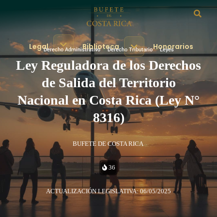
Legal
Biblioteca
Honorarios
Derecho Administrativo
·
Derecho Tributario
·
Leyes
Ley Reguladora de los Derechos
de Salida del Territorio
Nacional en Costa Rica (Ley N°
8316)
BUFETE DE COSTA RICA
36
ACTUALIZACIÓN LEGISLATIVA: 06/05/2025