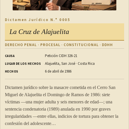
acreditados ante el Gobierno de Costa Rica.
ii) Los extranjeros que, de acuerdo con los tratados o
convenios internacionales o por reciprocidad con otras
Dictamen Jurídico N.° 0005
naciones, tengan derecho a tal exención.
La Cruz de Alajuelita
iii) Los costarricenses que viajen con pasaporte diplomático
o pasaporte de servicio.
DERECHO PENAL · PROCESAL · CONSTITUCIONAL · DDHH
iv) Los extranjeros a quienes la Dirección General de
Petición CIDH 326-21
CAUSA
Migración y Extranjería les otorgue visa de indigentes.
Alajuelita, San José · Costa Rica
LUGAR DE LOS HECHOS
v) Los rechazados, deportados o expulsados de Costa Rica.
6 de abril de 1986
HECHOS
vi) Los extranjeros sentenciados en Costa Rica, que sean
Dictamen jurídico sobre la masacre cometida en el Cerro San
beneficiarios de la Ley 7569, Aprobación de la
Miguel de Alajuelita el Domingo de Ramos de 1986: siete
Convención lnteramericana para el Cumplimiento de
víctimas —una mujer adulta y seis menores de edad—; una
Condenas Penales en el Extranjero, de 1 de febrero de
sentencia condenatoria (1989) anulada en 1990 por graves
1996, para el cumplimiento de condenas penales en el
irregularidades —entre ellas, indicios de tortura para obtener la
exterior.
confesión del adolescente…