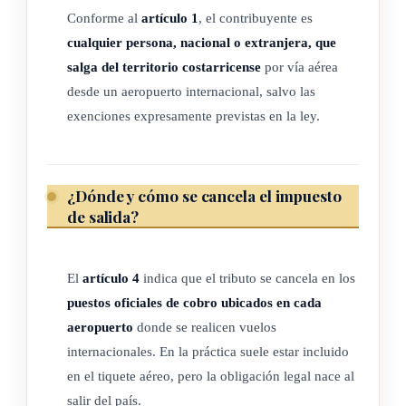
Conforme al
artículo 1
, el contribuyente es
Aire, que complementan la Convención de las Naciones
cualquier persona, nacional o extranjera, que
Unidas contra la Delincuencia Organizada Transnacional,
salga del territorio costarricense
por vía aérea
y las actividades específicas de la Coalición Nacional
desde un aeropuerto internacional, salvo las
contra el Tráfico Ilícito de Migrantes y Trata de Personas.
exenciones expresamente previstas en la ley.
f) Una tasa de treinta y cinco centavos de dólar
estadounidense (US$0.35), que se destinarán en favor de
la Dirección del Servicio de Vigilancia Aérea de Costa
¿Dónde y cómo se cancela el impuesto
Rica, para el equipamiento del personal policial en los
de salida?
puestos de seguridad de los aeropuertos internacionales,
compra de equipos de aviación y para la inspección de
El
artículo 4
indica que el tributo se cancela en los
pasajeros en los aeropuertos internacionales, repuestos,
puestos oficiales de cobro ubicados en cada
capacitaciones técnicas en Seguridad de la Aviación Civil
aeropuerto
donde se realicen vuelos
Internacional (AVSEC) y otras de naturaleza técnica
internacionales. En la práctica suele estar incluido
aeronáutica, además de financiar las labores de protección
en el tiquete aéreo, pero la obligación legal nace al
de la soberanía nacional en el espacio aéreo.
salir del país.