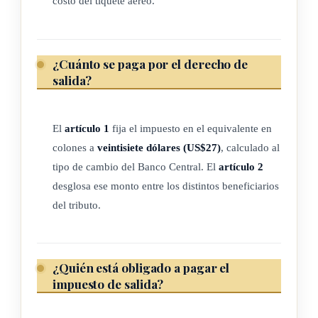
costo del tiquete aéreo.
c) Una tasa de cincuenta centavos de dólar estadounidense
(US$0.50), por concepto de ampliación y modernización
para cada uno de los siguientes aeropuertos: Aeropuerto
¿Cuánto se paga por el derecho de
Internacional de Limón (MRLM), Aeropuerto
salida?
Internacional Tobías Bolaños Palma (MRPV),
Aeropuerto Internacional Daniel Oduber (MRLB).
El
artículo 1
fija el impuesto en el equivalente en
d) Una tasa de un dólar y quince centavos estadounidenses
colones a
veintisiete dólares (US$27)
, calculado al
(US$1.15), por concepto de ampliación y modernización
tipo de cambio del Banco Central. El
artículo 2
de los demás aeródromos estatales.
desglosa ese monto entre los distintos beneficiarios
e) Una tasa de un dólar y quince centavos estadounidenses
del tributo.
(US$1.15), con el propósito de cumplir las funciones y
responsabilidades asumidas por el Estado costarricense en
combate al crimen organizado, según lo previsto en el
¿Quién está obligado a pagar el
Protocolo para Prevenir, Reprimir y Sancionar la Trata de
impuesto de salida?
Personas, Especialmente Mujeres y
Niños
, y el Protocolo
contra el Tráfico Ilícito de Migrantes por Tierra, Mar y