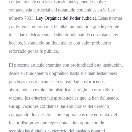
conjuntamente con las disposiciones generales sobre
posteriores
competencia territorial del notariado contenidas en la Ley
Práctica histórica nacional
número 7333,
Ley Orgánica del
Poder Judicial
. Estas normas
confieren al notario una facultad ambulatoria que le permite
Marco normativo vigente del acta fuera de la
trasladarse físicamente al sitio donde han de constatarse los
notaría
hechos, levantando un documento con valor probatorio
El Código Notarial (Ley 7764)
reforzado por la fe pública.
Formalidades del acta levantada fuera
El presente artículo examina con profundidad esta institución,
de la oficina
desde su fundamento dogmático hasta sus manifestaciones
Régimen de honorarios por traslado
prácticas más relevantes en la realidad costarricense,
abordando su evolución histórica, su régimen normativo
El Código Civil (Ley 30) y la prueba
documental
vigente, los criterios jurisprudenciales que la han delineado,
sus aplicaciones cotidianas, las soluciones del derecho
El Código Procesal Civil (Ley 9342)
comparado, los desafíos contemporáneos que enfrenta y el
Ley Orgánica del Poder Judicial y
factor disruptivo que representa la incorporación de
competencia notarial
tecnologías digitales al ejercicio del traslado notarial.