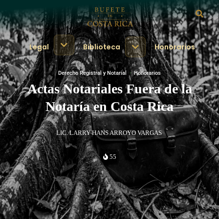
Legal
Biblioteca
Honorarios
Derecho Registral y Notarial
·
Honorarios
Actas Notariales Fuera de la
Notaría en Costa Rica
LIC. LARRY HANS ARROYO VARGAS
55