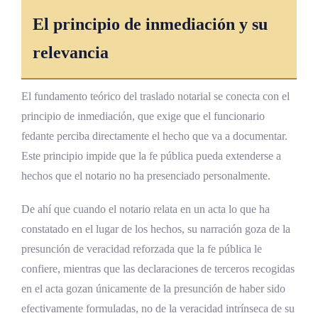
¿Qué sucede si el notario incluye opiniones
El principio de inmediación y su
jurídicas en el acta?
relevancia
¿Puede levantarse un acta notarial sobre
contenido de internet o redes sociales?
El fundamento teórico del traslado notarial se conecta con el
¿Cómo se cobran los honorarios del traslado
principio de inmediación, que exige que el funcionario
notarial?
fedante perciba directamente el hecho que va a documentar.
¿Quién puede solicitar un acta notarial fuera
Este principio impide que la fe pública pueda extenderse a
de la notaría?
hechos que el notario no ha presenciado personalmente.
Conclusiones sobre las Actas Notariales
De ahí que cuando el notario relata en un acta lo que ha
Fuera de la Notaría en Costa Rica
constatado en el lugar de los hechos, su narración goza de la
presunción de veracidad reforzada que la fe pública le
Referencias Bibliográficas
confiere, mientras que las declaraciones de terceros recogidas
en el acta gozan únicamente de la presunción de haber sido
efectivamente formuladas, no de la veracidad intrínseca de su