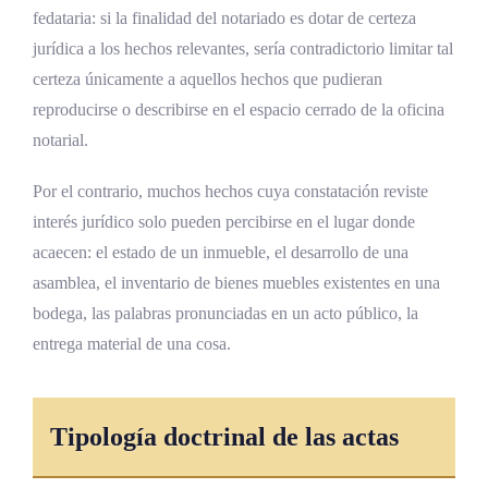
fedataria: si la finalidad del notariado es dotar de certeza
Coordinación con otros sistemas de prueba
jurídica a los hechos relevantes, sería contradictorio limitar tal
Seguridad personal del notario en
certeza únicamente a aquellos hechos que pudieran
diligencias
reproducirse o describirse en el espacio cerrado de la oficina
Régimen disciplinario y responsabilidad
notarial.
notarial
Por el contrario, muchos hechos cuya constatación reviste
Factor disruptivo: tecnología y acta notarial
interés jurídico solo pueden percibirse en el lugar donde
acaecen: el estado de un inmueble, el desarrollo de una
Captura digital de la realidad física
asamblea, el inventario de bienes muebles existentes en una
Actas notariales sobre contenido digital
bodega, las palabras pronunciadas en un acto público, la
Notarización remota y videoconferencia
entrega material de una cosa.
certificada
Inteligencia artificial y herramientas
Tipología doctrinal de las actas
auxiliares
Blockchain y registro distribuido