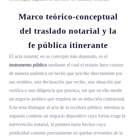
Leyes especiales conexas
Marco teórico-conceptual
Análisis jurisprudencial sobre el acta de
del traslado notarial y la
traslado
Fe pública del notario y hechos directamente
fe pública itinerante
percibidos
El acta notarial, en su concepto más depurado, es el
Objetividad descriptiva exigida al notario
instrumento público
mediante el cual el notario hace constar
de manera auténtica un hecho que percibe directamente por
Valoración de la causa del traslado
sus sentidos, una declaración que recibe, una situación que
Legitimación del solicitante
verifica o una diligencia que practica, sin que en ello medie
Límites del ejercicio del traslado
un negocio jurídico que requiera de su redacción contractual.
Esta nota distingue al acta de la escritura pública: mientras la
Intervención notarial en asambleas y
segunda contiene un negocio dispositivo cuya forma exige la
reuniones
intervención notarial, la primera narra hechos cuya
Diligencias de notificación notarial
juridicidad consiste precisamente en quedar revestidos de la