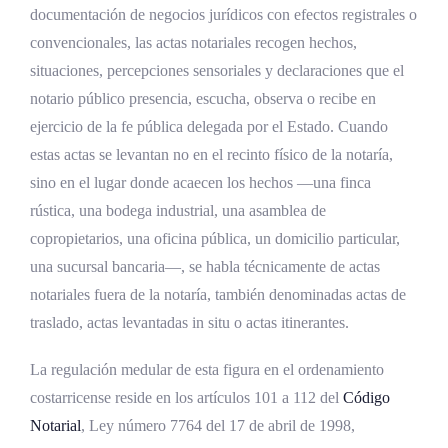
costarricense
documentación de negocios jurídicos con efectos registrales o
Presuncionalidad iuris tantum del contenido
convencionales, las actas notariales recogen hechos,
del acta
situaciones, percepciones sensoriales y declaraciones que el
notario público presencia, escucha, observa o recibe en
Diferencias operativas entre acta dentro y
ejercicio de la fe pública delegada por el Estado. Cuando
fuera de la notaría
estas actas se levantan no en el recinto físico de la notaría,
Desarrollo histórico de las actas notariales
sino en el lugar donde acaecen los hechos —una finca
de traslado
rústica, una bodega industrial, una asamblea de
copropietarios, una oficina pública, un domicilio particular,
Tradición medieval y castellana
una sucursal bancaria—, se habla técnicamente de actas
La Pragmática de Alcalá de 1503
notariales fuera de la notaría, también denominadas actas de
Período colonial en territorios americanos
traslado, actas levantadas in situ o actas itinerantes.
Costa Rica independiente y siglo XIX
La regulación medular de esta figura en el ordenamiento
costarricense reside en los artículos 101 a 112 del
Código
La Ley Orgánica del Notariado de 1944
Notarial
, Ley número 7764 del 17 de abril de 1998,
El Código Notarial de 1998 y sus reformas