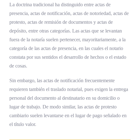
La doctrina tradicional ha distinguido entre actas de
Ciberseguridad y protección del archivo
presencia, actas de notificación, actas de notoriedad, actas de
notarial
protesto, actas de remisión de documentos y actas de
depósito, entre otras categorías. Las actas que se levantan
Preguntas frecuentes sobre actas notariales
fuera de la notaría suelen pertenecer, mayoritariamente, a la
fuera de la notaría
categoría de las actas de presencia, en las cuales el notario
¿Qué diferencia hay entre un acta notarial
constata por sus sentidos el desarrollo de hechos o el estado
dentro y fuera de la notaría?
de cosas.
¿Para qué sirve un acta de traslado notarial?
Sin embargo, las actas de notificación frecuentemente
¿Tiene el mismo valor probatorio el acta
requieren también el traslado notarial, pues exigen la entrega
levantada fuera de la notaría?
personal del documento al destinatario en su domicilio o
¿Puede el notario ingresar a propiedad
lugar de trabajo. De modo similar, las actas de protesto
ajena para levantar el acta?
cambiario suelen levantarse en el lugar de pago señalado en
el título valor.
¿En qué territorio puede actuar el notario
costarricense?