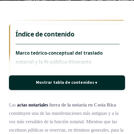
Índice de contenido
Marco teórico-conceptual del traslado
notarial y la fe pública itinerante
Naturaleza de la fe pública notarial
Mostrar tabla de contenidos
▼
Concepto de fe pública itinerante o
ambulatoria
Tipología doctrinal de las actas
Las
actas notariales
fuera de la notaría en Costa Rica
constituyen una de las manifestaciones más antiguas y a la
El principio de inmediación y su relevancia
vez más versátiles de la función notarial. Mientras que las
Competencia territorial del notario
escrituras públicas se reservan, en términos generales, para la