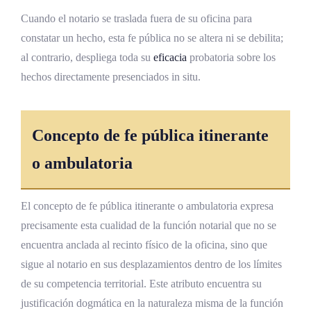
Cuando el notario se traslada fuera de su oficina para
Análisis comparado con otros ordenamientos
constatar un hecho, esta fe pública no se altera ni se debilita;
El modelo español
al contrario, despliega toda su
eficacia
probatoria sobre los
hechos directamente presenciados in situ.
El modelo francés
El notariado argentino y latinoamericano
Centroamérica
Concepto de fe pública itinerante
El sistema del common law
o ambulatoria
Tendencias internacionales contemporáneas
El concepto de fe pública itinerante o ambulatoria expresa
Desafíos y perspectivas en el siglo XXI
precisamente esta cualidad de la función notarial que no se
Modernización de la práctica notarial
encuentra anclada al recinto físico de la oficina, sino que
sigue al notario en sus desplazamientos dentro de los límites
Profesionalización y formación continua
de su competencia territorial. Este atributo encuentra su
Tarifas y accesibilidad del servicio
justificación dogmática en la naturaleza misma de la función