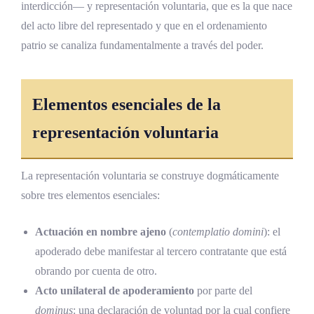
interdicción— y representación voluntaria, que es la que nace
¿Qué riesgos tiene otorgar un poder
del acto libre del representado y que en el ordenamiento
notarial?
patrio se canaliza fundamentalmente a través del poder.
Conclusiones sobre los poderes notariales en
Costa Rica
Elementos esenciales de la
Referencias Bibliográficas
representación voluntaria
La representación voluntaria se construye dogmáticamente
sobre tres elementos esenciales:
Actuación en nombre ajeno
(
contemplatio domini
): el
apoderado debe manifestar al tercero contratante que está
obrando por cuenta de otro.
Acto unilateral de apoderamiento
por parte del
dominus
: una declaración de voluntad por la cual confiere