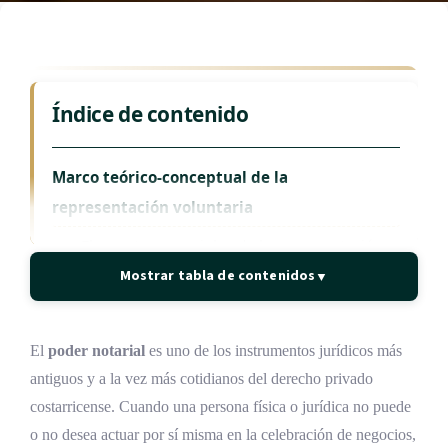
Índice de contenido
Marco teórico-conceptual de la
representación voluntaria
Elementos esenciales de la representación
voluntaria
Mostrar tabla de contenidos
▼
Mandato y poder: la distinción dogmática
Diferencias con figuras afines
El
poder notarial
es uno de los instrumentos jurídicos más
antiguos y a la vez más cotidianos del derecho privado
Desarrollo histórico de la representación en
costarricense. Cuando una persona física o jurídica no puede
el ordenamiento costarricense
o no desea actuar por sí misma en la celebración de negocios,