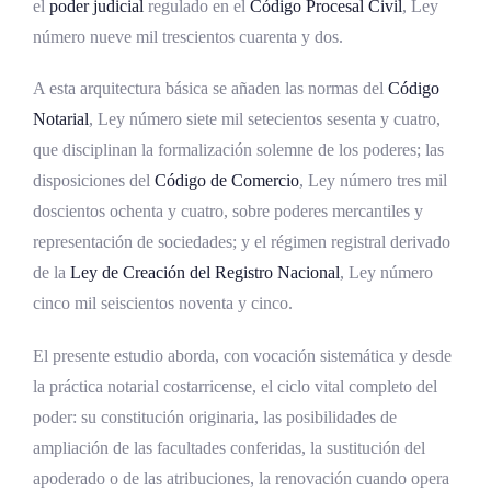
Dimensión iusfundamental del derecho a la
el
poder judicial
regulado en el
Código Procesal Civil
, Ley
representación
número nueve mil trescientos cuarenta y dos.
Constitución, ampliación, sustitución,
A esta arquitectura básica se añaden las normas del
Código
renovación y cancelación de poderes en la
Notarial
, Ley número siete mil setecientos sesenta y cuatro,
práctica costarricense
que disciplinan la formalización solemne de los poderes; las
disposiciones del
Código de Comercio
, Ley número tres mil
Constitución del poder
doscientos ochenta y cuatro, sobre poderes mercantiles y
Ampliación del poder
representación de sociedades; y el régimen registral derivado
Sustitución del poder
de la
Ley de Creación del
Registro Nacional
, Ley número
cinco mil seiscientos noventa y cinco.
Renovación del poder
El presente estudio aborda, con vocación sistemática y desde
Cancelación, revocación y demás causas de
extinción
la práctica notarial costarricense, el ciclo vital completo del
poder: su constitución originaria, las posibilidades de
Análisis comparado
ampliación de las facultades conferidas, la sustitución del
apoderado o de las atribuciones, la renovación cuando opera
Desafíos y perspectivas contemporáneas