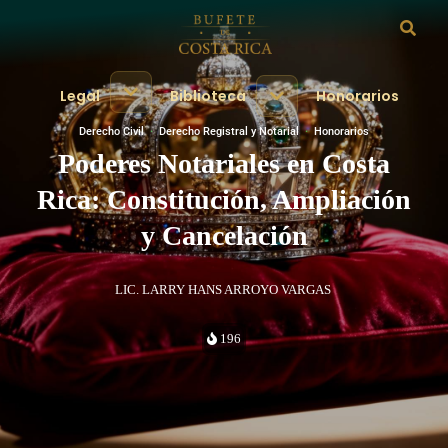
Legal
Biblioteca
Honorarios
Derecho Civil
·
Derecho Registral y Notarial
·
Honorarios
Poderes Notariales en Costa
Rica: Constitución, Ampliación
y Cancelación
LIC. LARRY HANS ARROYO VARGAS
196