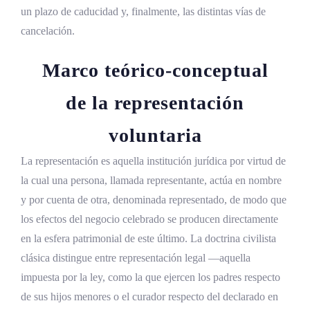
un plazo de caducidad y, finalmente, las distintas vías de
cancelación.
Factor disruptivo: la tecnología en el
régimen contemporáneo de los poderes
Marco teórico-conceptual
Preguntas frecuentes sobre los poderes
de la representación
notariales en Costa Rica
voluntaria
¿Qué es un poder notarial?
La representación es aquella institución jurídica por virtud de
¿Qué tipos de poderes notariales existen?
la cual una persona, llamada representante, actúa en nombre
¿Cómo se constituye un poder notarial?
y por cuenta de otra, denominada representado, de modo que
¿Cómo se amplían las facultades de un
los efectos del negocio celebrado se producen directamente
poder?
en la esfera patrimonial de este último. La doctrina civilista
clásica distingue entre representación legal —aquella
¿Cómo se cancela o revoca un poder
notarial?
impuesta por la ley, como la que ejercen los padres respecto
de sus hijos menores o el curador respecto del declarado en
¿Cuánto cuesta un poder notarial?