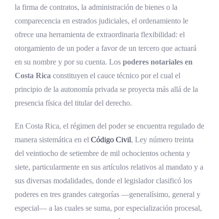
la firma de contratos, la administración de bienes o la
Marco normativo: tipos de poderes en el
comparecencia en estrados judiciales, el ordenamiento le
derecho costarricense
ofrece una herramienta de extraordinaria flexibilidad: el
El poder generalísimo
otorgamiento de un poder a favor de un tercero que actuará
en su nombre y por su cuenta. Los
poderes notariales en
El poder general
Costa Rica
constituyen el cauce técnico por el cual el
El poder especial
principio de la autonomía privada se proyecta más allá de la
El poder judicial
presencia física del titular del derecho.
Los poderes mercantiles
En Costa Rica, el régimen del poder se encuentra regulado de
manera sistemática en el
Código Civil
, Ley número treinta
Análisis jurisprudencial
del veintiocho de setiembre de mil ochocientos ochenta y
Interpretación restrictiva de los poderes
siete, particularmente en sus artículos relativos al mandato y a
sus diversas modalidades, donde el legislador clasificó los
Mención expresa para actos personalísimos
poderes en tres grandes categorías —generalísimo, general y
Doctrina del apoderamiento aparente
especial— a las cuales se suma, por especialización procesal,