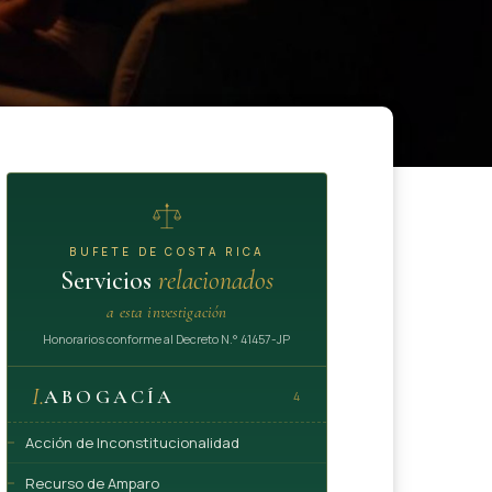
BUFETE DE COSTA RICA
Servicios
relacionados
a esta investigación
Honorarios conforme al Decreto N.° 41457-JP
I.
ABOGACÍA
4
Acción de Inconstitucionalidad
Recurso de Amparo