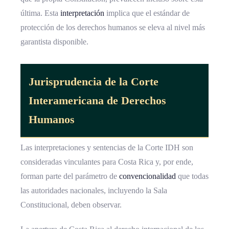
última. Esta
interpretación
implica que el estándar de
protección de los derechos humanos se eleva al nivel más
garantista disponible.
Jurisprudencia de la
Corte
Interamericana
de Derechos
Humanos
Las interpretaciones y sentencias de la Corte IDH son
consideradas vinculantes para Costa Rica y, por ende,
forman parte del parámetro de
convencionalidad
que todas
las autoridades nacionales, incluyendo la Sala
Constitucional, deben observar.