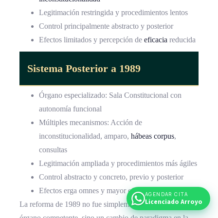
Legitimación restringida y procedimientos lentos
Control principalmente abstracto y posterior
Efectos limitados y percepción de
eficacia
reducida
Sistema Posterior a 1989
Órgano especializado: Sala Constitucional con
autonomía funcional
Múltiples mecanismos: Acción de
inconstitucionalidad, amparo,
hábeas corpus
,
consultas
Legitimación ampliada y procedimientos más ágiles
Control abstracto y concreto, previo y posterior
Efectos erga omnes y mayor eficacia percibida
AGENDAR CITA
Licenciado Arroyo
La reforma de 1989 no fue simplemente un cambio de
órgano competente, sino un cambio de paradigma en la