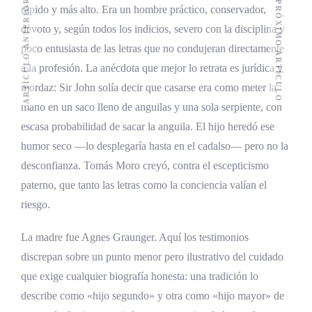
ARTÍCULO ANTERIOR
PRÓXIMO ARTÍCULO
rápido y más alto. Era un hombre práctico, conservador,
devoto y, según todos los indicios, severo con la disciplina y
poco entusiasta de las letras que no condujeran directamente
a la profesión. La anécdota que mejor lo retrata es jurídica y
mordaz: Sir John solía decir que casarse era como meter la
mano en un saco lleno de anguilas y una sola serpiente, con
escasa probabilidad de sacar la anguila. El hijo heredó ese
humor seco —lo desplegaría hasta en el cadalso— pero no la
desconfianza. Tomás Moro creyó, contra el escepticismo
paterno, que tanto las letras como la conciencia valían el
riesgo.
La madre fue Agnes Graunger. Aquí los testimonios
discrepan sobre un punto menor pero ilustrativo del cuidado
que exige cualquier biografía honesta: una tradición lo
describe como «hijo segundo» y otra como «hijo mayor» de