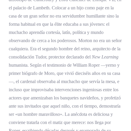
el palacio de Lambeth. Colocar a un hijo como paje en la
casa de un gran señor no era servidumbre humillante sino la
forma habitual en que la élite educaba a sus jóvenes: el
muchacho aprendía cortesía, latín, política y mundo
observando de cerca a los poderosos. Morton no era un señor
cualquiera. Era el segundo hombre del reino, arquitecto de la
consolidación Tudor, protector declarado del
New Learning
humanista. Según el testimonio de William Roper —yerno y
primer biógrafo de Moro, que vivió dieciséis años en su casa
—, el cardenal observaba al muchacho que servía la mesa, e
incluso que improvisaba intervenciones ingeniosas entre los
actores que amenizaban los banquetes navideños, y profetizó
ante sus invitados que aquel niño, con el tiempo, demostraría
ser «un hombre maravilloso». La anécdota es deliciosa y
conviene tratarla con el matiz que merece: nos llega por
Roper, escribiendo décadas después y enamorado de su