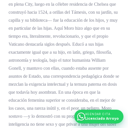
en plena City, luego en la célebre residencia de Chelsea que
construyó hacia 1524, a orillas del Támesis, con su jardín, su
capilla y su biblioteca— fue la educación de los hijos, y muy
en particular de las hijas. Aquí Moro hizo algo que en su
tiempo era, literalmente, revolucionario, y que el propio
Vaticano destacaría siglos después. Educó a sus hijas
exactamente igual que a su hijo, en latín, griego, filosofía,
astronomía y teología, bajo el tutor humanista William
Gonell, y mantuvo con ellas, cuando estaba ausente por
asuntos de Estado, una correspondencia pedagógica donde se
mezclan la exigencia intelectual y la ternura paterna en dosis
que todavía hoy asombran. En una época en que la
educación femenina superior se consideraba, en el mejor de
los casos, una rareza inútil y, en el peor, un peligro, Moro
AGENDAR CITA
sostuvo —y lo demostró con su propia prole— que la
Licenciado Arroyo
inteligencia no tiene sexo y que privar a una mujer del saber