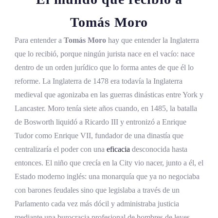
El silencio jurídicamente perfecto
Tomás Moro
Westminster Hall y el perjurio de Richard
Rich
Para entender a
Tomás Moro
hay que entender la Inglaterra
que lo recibió, porque ningún jurista nace en el vacío: nace
Quince minutos para condenar al jurista
dentro de un orden jurídico que lo forma antes de que él lo
del milenio
reforme. La Inglaterra de 1478 era todavía la Inglaterra
El alegato final contra la sentencia
medieval que agonizaba en las guerras dinásticas entre York y
Lancaster. Moro tenía siete años cuando, en 1485, la batalla
Los escritos de la Torre y la muerte de Tomás
de Bosworth liquidó a Ricardo III y entronizó a Enrique
Moro
Tudor como Enrique VII, fundador de una dinastía que
Las cartas a Margaret desde la Bell Tower
centralizaría el poder con una
eficacia
desconocida hasta
El cadalso de Tower Hill, el humor y el
entonces. El niño que crecía en la City vio nacer, junto a él, el
perdón
Estado moderno inglés: una monarquía que ya no negociaba
con barones feudales sino que legislaba a través de un
La verdad sobre la frase final, «y» frente
a «pero»
Parlamento cada vez más dócil y administraba justicia
mediante una burocracia profesional de hombres de leyes.