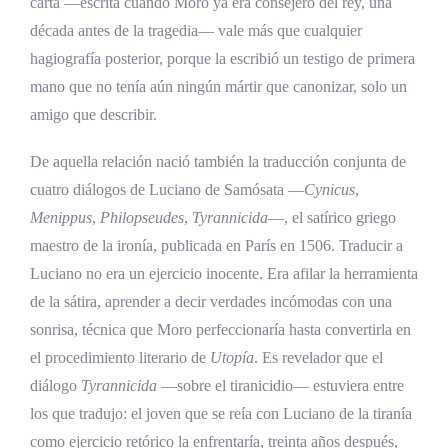
carta —escrita cuando Moro ya era consejero del rey, una
década antes de la tragedia— vale más que cualquier
hagiografía posterior, porque la escribió un testigo de primera
mano que no tenía aún ningún mártir que canonizar, solo un
amigo que describir.
De aquella relación nació también la traducción conjunta de
cuatro diálogos de Luciano de Samósata —
Cynicus
,
Menippus
,
Philopseudes
,
Tyrannicida
—, el satírico griego
maestro de la ironía, publicada en París en 1506. Traducir a
Luciano no era un ejercicio inocente. Era afilar la herramienta
de la sátira, aprender a decir verdades incómodas con una
sonrisa, técnica que Moro perfeccionaría hasta convertirla en
el procedimiento literario de
Utopía
. Es revelador que el
diálogo
Tyrannicida
—sobre el tiranicidio— estuviera entre
los que tradujo: el joven que se reía con Luciano de la tiranía
como ejercicio retórico la enfrentaría, treinta años después,