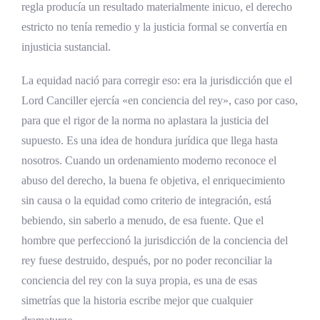
¿Educó Tomás Moro a sus hijas igual que a
regla producía un resultado materialmente inicuo, el derecho
su hijo?
estricto no tenía remedio y la justicia formal se convertía en
injusticia sustancial.
¿Qué son A Man for All Seasons y Wolf Hall y
cómo presentan a Tomás Moro?
La equidad nació para corregir eso: era la jurisdicción que el
¿Dónde están la cabeza y las reliquias de
Lord Canciller ejercía «en conciencia del rey», caso por caso,
Tomás Moro?
para que el rigor de la norma no aplastara la justicia del
supuesto. Es una idea de hondura jurídica que llega hasta
¿Cuál fue el aporte de Tomás Moro al
derecho?
nosotros. Cuando un ordenamiento moderno reconoce el
abuso del derecho, la buena fe objetiva, el enriquecimiento
¿Por qué es relevante Tomás Moro para un
sin causa o la equidad como criterio de integración, está
abogado o estudiante de derecho hoy?
bebiendo, sin saberlo a menudo, de esa fuente. Que el
¿Qué es el motu proprio E Sancto Thoma
hombre que perfeccionó la jurisdicción de la conciencia del
Moro?
rey fuese destruido, después, por no poder reconciliar la
¿Qué escribió Tomás Moro durante su
conciencia del rey con la suya propia, es una de esas
prisión en la Torre de Londres?
simetrías que la historia escribe mejor que cualquier