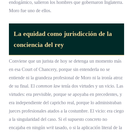
endogámico, salieron los hombres que gobernaron Inglaterra.
¿Cuáles fueron las últimas palabras de
Moro fue uno de ellos.
Tomás Moro?
¿Cuándo y quién canonizó a Tomás Moro?
La equidad como jurisdicción de la
¿Por qué Tomás Moro es patrono de los
conciencia del rey
gobernantes y políticos?
¿Es verdad que Tomás Moro persiguió y
Conviene que un jurista de hoy se detenga un momento más
mandó quemar herejes?
en esa Court of Chancery, porque sin entenderla no se
entiende ni la grandeza profesional de Moro ni la ironía atroz
¿Torturó Tomás Moro personalmente a los
herejes en su jardín de Chelsea?
de su final. El
common law
tenía dos virtudes y un vicio. Las
virtudes: era previsible, porque se apoyaba en precedentes, y
¿Qué relación tuvo Tomás Moro con Erasmo
era independiente del capricho real, porque lo administraban
de Róterdam?
jueces profesionales atados a la costumbre. El vicio: era ciego
¿Quién fue Margaret Roper, la hija de Tomás
a la singularidad del caso. Si el supuesto concreto no
Moro?
encajaba en ningún
writ
tasado, o si la aplicación literal de la