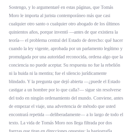
Sostengo, y lo argumentaré en estas páginas, que Tomás
La tolerancia con fronteras y la
Moro le importa al jurista contemporáneo más que casi
continuidad con el perseguidor
cualquier otro santo o cualquier otro abogado de los últimos
Qué quiso decir Moro con Utopía
quinientos años, porque inventó —antes de que existiera la
El capítulo americano de Utopía
teoría— el problema central del Estado de derecho: qué hacer
cuando la ley vigente, aprobada por un parlamento legítimo y
La Historia del rey Ricardo III de Tomás Moro
promulgada por una autoridad reconocida, ordena algo que la
El primer clásico de la historiografía inglesa
conciencia no puede aceptar. Su respuesta no fue la rebelión
y la sombra de Shakespeare
ni la huida ni la mentira; fue el silencio jurídicamente
blindado. Y la pregunta que dejó abierta —¿puede el Estado
El humanista en guerra, la polémica de
castigar a un hombre por lo que calla?— sigue sin resolverse
Tomás Moro contra la Reforma
del todo en ningún ordenamiento del mundo. Conviene, antes
La disputa de tres palabras que cambió la
de empezar el viaje, una advertencia de método que usted
teología
encontrará repetida —deliberadamente— a lo largo de todo el
texto. La vida de Tomás Moro nos llega filtrada por dos
El pensamiento jurídico de Tomás Moro
fuerzas que tiran en direcciones opuestas: la hagiografía