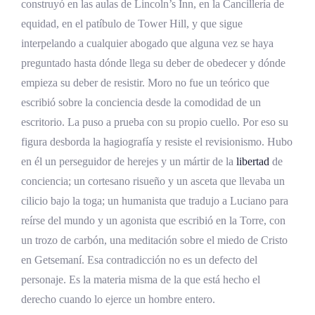
construyó en las aulas de Lincoln’s Inn, en la Cancillería de
equidad, en el patíbulo de Tower Hill, y que sigue
El ascenso de Tomás Moro al servicio del rey
interpelando a cualquier abogado que alguna vez se haya
El undersheriff, patrón general de los pobres
preguntado hasta dónde llega su deber de obedecer y dónde
De la embajada de Flandes a la presidencia
empieza su deber de resistir. Moro no fue un teórico que
de los Comunes
escribió sobre la conciencia desde la comodidad de un
escritorio. La puso a prueba con su propio cuello. Por eso su
El Gran Sello, el primer laico jurista en
custodiar la conciencia del rey
figura desborda la hagiografía y resiste el revisionismo. Hubo
en él un perseguidor de herejes y un mártir de la
libertad
de
Utopía, el libro que nombró todos los lugares
conciencia; un cortesano risueño y un asceta que llevaba un
que no existen
cilicio bajo la toga; un humanista que tradujo a Luciano para
reírse del mundo y un agonista que escribió en la Torre, con
La composición invertida y el doble juego del
nombre
un trozo de carbón, una meditación sobre el miedo de Cristo
en Getsemaní. Esa contradicción no es un defecto del
El Libro I, una crítica demoledora de la
personaje. Es la materia misma de la que está hecho el
Europa de 1516
derecho cuando lo ejerce un hombre entero.
El Libro II y la isla sin abogados