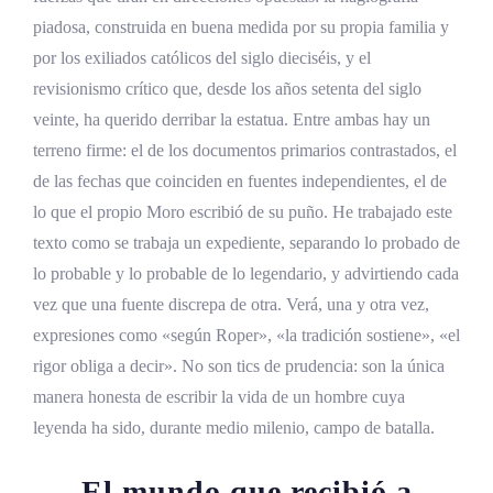
La conciencia como categoría jurídica, no
piadosa, construida en buena medida por su propia familia y
devocional
por los exiliados católicos del siglo dieciséis, y el
El buen rey, el tirano y los límites de la
revisionismo crítico que, desde los años setenta del siglo
ley positiva
veinte, ha querido derribar la estatua. Entre ambas hay un
terreno firme: el de los documentos primarios contrastados, el
Tensiones, conflictos y sombras de Tomás
de las fechas que coinciden en fuentes independientes, el de
Moro
lo que el propio Moro escribió de su puño. He trabajado este
Lo documentado y lo legendario sobre el
texto como se trabaja un expediente, separando lo probado de
perseguidor
lo probable y lo probable de lo legendario, y advirtiendo cada
El péndulo historiográfico, de Roper a
vez que una fuente discrepa de otra. Verá, una y otra vez,
Hilary Mantel
expresiones como «según Roper», «la tradición sostiene», «el
rigor obliga a decir». No son tics de prudencia: son la única
El Gran Asunto del Rey
manera honesta de escribir la vida de un hombre cuya
La maquinaria legislativa de la ruptura
leyenda ha sido, durante medio milenio, campo de batalla.
El juicio de Tomás Moro
El mundo que recibió a