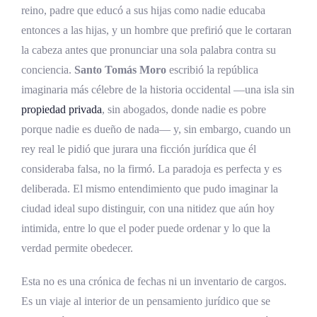
del derecho
reino, padre que educó a sus hijas como nadie educaba
St. Anthony’s y la casa del cardenal
entonces a las hijas, y un hombre que prefirió que le cortaran
Morton
la cabeza antes que pronunciar una sola palabra contra su
conciencia.
Santo Tomás Moro
escribió la república
La formación intelectual de Tomás Moro
imaginaria más célebre de la historia occidental —una isla sin
De New Inn a la barra de Lincoln’s Inn
propiedad privada
, sin abogados, donde nadie es pobre
Erasmo, Luciano y la escuela de la ironía
porque nadie es dueño de nada— y, sin embargo, cuando un
rey real le pidió que jurara una ficción jurídica que él
La tentación de la Cartuja en la vida de
consideraba falsa, no la firmó. La paradoja es perfecta y es
Tomás Moro
deliberada. El mismo entendimiento que pudo imaginar la
Jane Colt, Alice Middleton y la casa de
ciudad ideal supo distinguir, con una nitidez que aún hoy
Chelsea
intimida, entre lo que el poder puede ordenar y lo que la
verdad permite obedecer.
Margaret More Roper, la hija educada
como un hijo
Esta no es una crónica de fechas ni un inventario de cargos.
El Elogio de la locura, una dedicatoria
Es un viaje al interior de un pensamiento jurídico que se
profética