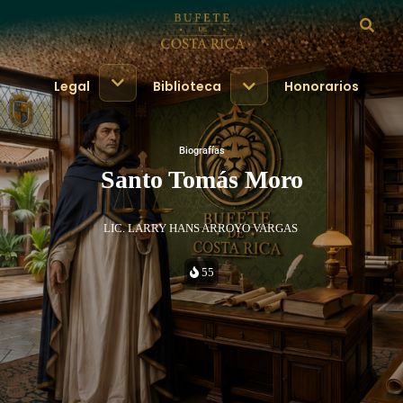
Legal
Biblioteca
Honorarios
Biografías
Santo Tomás Moro
LIC. LARRY HANS ARROYO VARGAS
55