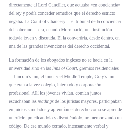
Preguntas frecuentes sobre Santo Tomás
directamente al Lord Canciller, que actuaba «en conciencia»
Moro
del rey y podía conceder remedios que el derecho estricto
¿Cuándo y dónde nació Santo Tomás Moro?
negaba. La Court of Chancery —el tribunal de la conciencia
del soberano— era, cuando Moro nació, una institución
¿Cuándo y cómo murió Tomás Moro?
todavía joven y discutida. Él la convertiría, desde dentro, en
¿Cuál es la diferencia entre Santo Tomás
una de las grandes invenciones del derecho occidental.
Moro y Santo Tomás de Aquino?
La formación de los abogados ingleses no se hacía en la
¿Qué es la Utopía de Tomás Moro y qué
universidad sino en las
Inns of Court
, gremios residenciales
significa la palabra?
—Lincoln’s Inn, el Inner y el Middle Temple, Gray’s Inn—
¿Por qué ejecutaron a Tomás Moro?
que eran a la vez colegio, internado y corporación
¿Qué cargo público ocupó Tomás Moro?
profesional. Allí los jóvenes vivían, comían juntos,
escuchaban las
readings
de los juristas mayores, participaban
¿Por qué se considera famoso el silencio de
en juicios simulados y aprendían el derecho como se aprende
Tomás Moro en su juicio?
un oficio: practicándolo y discutiéndolo, no memorizando un
¿Quién fue Richard Rich y por qué su
código. De ese mundo cerrado, intensamente verbal y
testimonio fue decisivo?