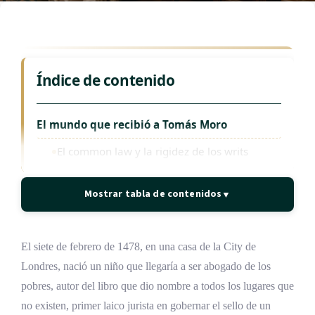
Índice de contenido
El mundo que recibió a Tomás Moro
El common law y la rigidez de los writs
La equidad como jurisdicción de la
conciencia del rey
Mostrar tabla de contenidos
▼
El humanismo y la fractura de la
cristiandad
El siete de febrero de 1478, en una casa de la City de
Londres, nació un niño que llegaría a ser abogado de los
Orígenes y linaje de Tomás Moro
pobres, autor del libro que dio nombre a todos los lugares que
Sir John More, el padre que subió la escalera
no existen, primer laico jurista en gobernar el sello de un