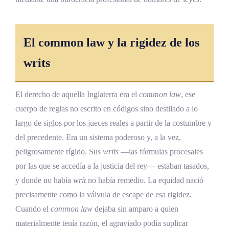
La cabeza en la pica y el coraje de Margaret
Roper
El common law y la rigidez de los
De la cabeza en el puente al altar de Tomás
Moro
writs
Tres siglos y medio hasta el reconocimiento
de la Iglesia
El derecho de aquella Inglaterra era el
common law
, ese
El motu proprio E Sancto Thoma Moro y
cuerpo de reglas no escrito en códigos sino destilado a lo
el patrono con sombra reconocida
largo de siglos por los jueces reales a partir de la costumbre y
del precedente. Era un sistema poderoso y, a la vez,
Tomás Moro en el siglo veintiuno
peligrosamente rígido. Sus
writs
—las fórmulas procesales
Los cuatro problemas que Moro dejó
por las que se accedía a la justicia del rey— estaban tasados,
abiertos
y donde no había
writ
no había remedio. La equidad nació
Por qué Santo Tomás Moro no es Santo
precisamente como la válvula de escape de esa rigidez.
Tomás de Aquino
Cuando el
common law
dejaba sin amparo a quien
materialmente tenía razón, el agraviado podía suplicar