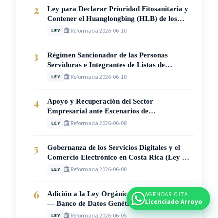
2
Ley para Declarar Prioridad Fitosanitaria y
Contener el Huanglongbing (HLB) de los
Cítricos en Costa Rica (Ley N° 10950)
Reformada 2026-06-10
LEY
3
Régimen Sancionador de las Personas
Servidoras e Integrantes de Listas de
Suplentes, Elegibles y Meritorias del Poder
Reformada 2026-06-10
LEY
Judicial (Ley N° 10905)
4
Apoyo y Recuperación del Sector
Empresarial ante Escenarios de
Vulnerabilidad en Costa Rica (Ley N° 10907)
Reformada 2026-06-08
LEY
5
Gobernanza de los Servicios Digitales y el
Comercio Electrónico en Costa Rica (Ley N.°
10946)
Reformada 2026-06-08
LEY
6
Adición a la Ley Orgánica del OIJ (Ley 5524)
AGENDAR CITA
Licenciado Arroyo
— Banco de Datos Genéticos de Personas
Condenadas por Delitos Sexuales (Ley N°
Reformada 2026-06-05
LEY