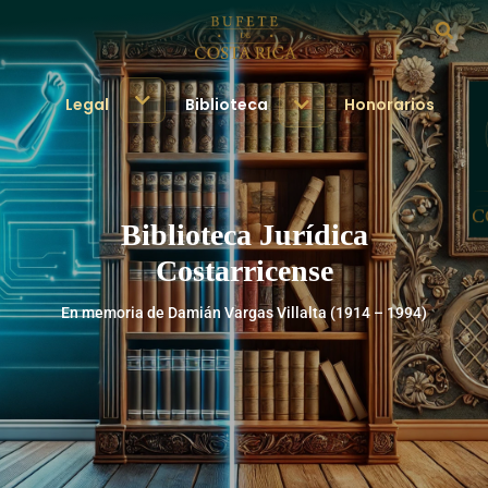
Legal
Biblioteca
Honorarios
Biblioteca Jurídica
Costarricense
En memoria de Damián Vargas Villalta (1914 – 1994)