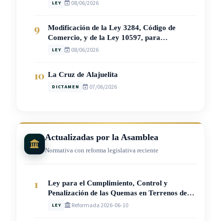
Condenadas por Delitos Sexuales (Ley N°
08/06/2026
LEY
10941)
9
Modificación de la Ley 3284, Código de
Comercio, y de la Ley 10597, para
Garantizar el Registro Gratuito y Expedito
08/06/2026
LEY
del Correo Electrónico Societario (Ley N°
10962)
10
La Cruz de Alajuelita
07/06/2026
DICTAMEN
Actualizadas por la Asamblea
Normativa con reforma legislativa reciente
1
Ley para el Cumplimiento, Control y
Penalización de las Quemas en Terrenos de
Aptitud Agrícola y Pecuaria (Ley N° 10942)
Reformada 2026-06-10
LEY