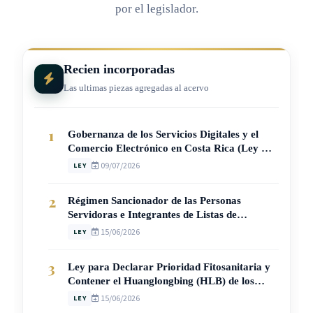
por el legislador.
Recien incorporadas
Las ultimas piezas agregadas al acervo
1
Gobernanza de los Servicios Digitales y el
Comercio Electrónico en Costa Rica (Ley N.°
10946)
09/07/2026
LEY
2
Régimen Sancionador de las Personas
Servidoras e Integrantes de Listas de
Suplentes, Elegibles y Meritorias del Poder
15/06/2026
LEY
Judicial (Ley N° 10905)
3
Ley para Declarar Prioridad Fitosanitaria y
Contener el Huanglongbing (HLB) de los
Cítricos en Costa Rica (Ley N° 10950)
15/06/2026
LEY