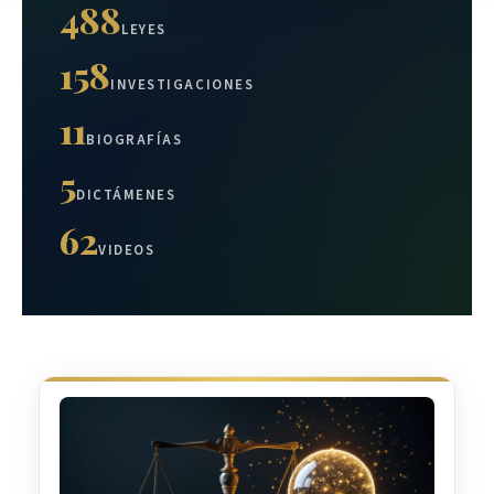
488
LEYES
158
INVESTIGACIONES
11
BIOGRAFÍAS
5
DICTÁMENES
62
VIDEOS