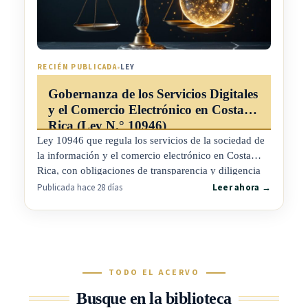
RECIÉN PUBLICADA
•
LEY
Gobernanza de los Servicios Digitales
y el Comercio Electrónico en Costa
Rica (Ley N.° 10946)
Ley 10946 que regula los servicios de la sociedad de
la información y el comercio electrónico en Costa
Rica, con obligaciones de transparencia y diligencia
debida para las plataformas en línea y protección
Publicada hace 28 días
Leer ahora →
reforzada de las personas consumidoras en el entorno
digital.
TODO EL ACERVO
Busque en la biblioteca