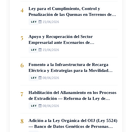
4
Ley para el Cumplimiento, Control y
Penalización de las Quemas en Terrenos de
Aptitud Agrícola y Pecuaria (Ley N° 10942)
15/06/2026
LEY
5
Apoyo y Recuperación del Sector
Empresarial ante Escenarios de
Vulnerabilidad en Costa Rica (Ley N° 10907)
15/06/2026
LEY
6
Fomento a la Infraestructura de Recarga
Eléctrica y Estrategias para la Movilidad
Sostenible en Costa Rica (Ley N° 10937)
08/06/2026
LEY
7
Habilitación del Allanamiento en los Procesos
de Extradición — Reforma de la Ley de
Extradición N° 4795 (Ley N° 10936)
08/06/2026
LEY
8
Adición a la Ley Orgánica del OIJ (Ley 5524)
— Banco de Datos Genéticos de Personas