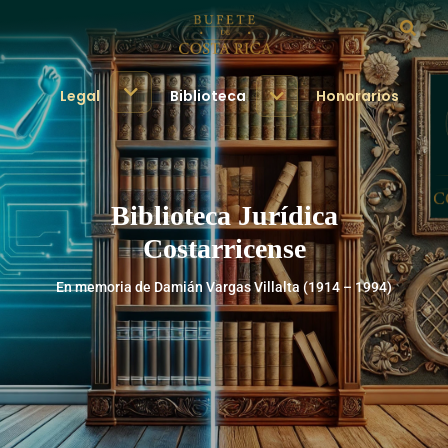
Legal
Biblioteca
Honorarios
Biblioteca Jurídica
Costarricense
En memoria de Damián Vargas Villalta (1914 – 1994)