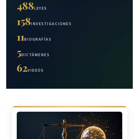
488
LEYES
158
INVESTIGACIONES
11
BIOGRAFÍAS
5
DICTÁMENES
62
VIDEOS