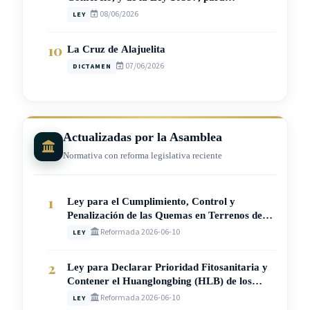
Garantizar el Registro Gratuito y Expedito
08/06/2026
LEY
del Correo Electrónico Societario (Ley N°
10962)
10
La Cruz de Alajuelita
07/06/2026
DICTAMEN
Actualizadas por la Asamblea
Normativa con reforma legislativa reciente
1
Ley para el Cumplimiento, Control y
Penalización de las Quemas en Terrenos de
Aptitud Agrícola y Pecuaria (Ley N° 10942)
Reformada 2026-06-10
LEY
2
Ley para Declarar Prioridad Fitosanitaria y
Contener el Huanglongbing (HLB) de los
Cítricos en Costa Rica (Ley N° 10950)
Reformada 2026-06-10
LEY