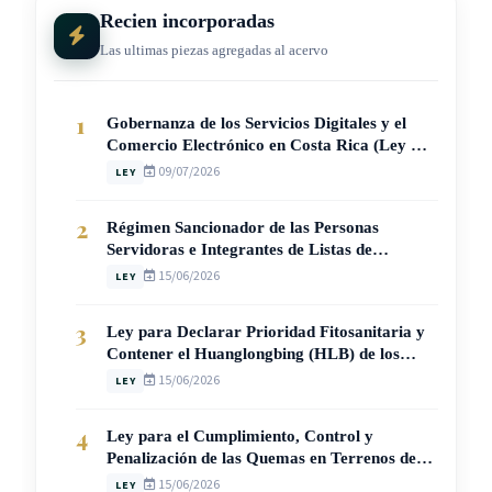
Recien incorporadas
Las ultimas piezas agregadas al acervo
1
Gobernanza de los Servicios Digitales y el
Comercio Electrónico en Costa Rica (Ley N.°
10946)
09/07/2026
LEY
2
Régimen Sancionador de las Personas
Servidoras e Integrantes de Listas de
Suplentes, Elegibles y Meritorias del Poder
15/06/2026
LEY
Judicial (Ley N° 10905)
3
Ley para Declarar Prioridad Fitosanitaria y
Contener el Huanglongbing (HLB) de los
Cítricos en Costa Rica (Ley N° 10950)
15/06/2026
LEY
4
Ley para el Cumplimiento, Control y
Penalización de las Quemas en Terrenos de
Aptitud Agrícola y Pecuaria (Ley N° 10942)
15/06/2026
LEY