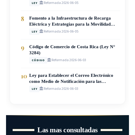
Extradición N° 4795 (Ley N° 10936)
Reformada 2026-06-05
LEY
8
Fomento a la Infraestructura de Recarga
Eléctrica y Estrategias para la Movilidad
Sostenible en Costa Rica (Ley N° 10937)
Reformada 2026-06-05
LEY
9
Código de Comercio de Costa Rica (Ley N°
3284)
Reformada 2026-06-03
CÓDIGO
10
Ley para Establecer el Correo Electrónico
como Medio de Notificación para las
Sociedades Mercantiles en Costa Rica (Ley N°
Reformada 2026-06-03
LEY
10597)
Las mas consultadas