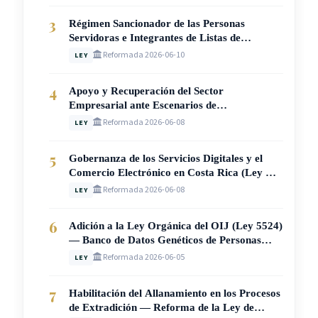
3
Régimen Sancionador de las Personas
Servidoras e Integrantes de Listas de
Suplentes, Elegibles y Meritorias del Poder
Reformada 2026-06-10
LEY
Judicial (Ley N° 10905)
4
Apoyo y Recuperación del Sector
Empresarial ante Escenarios de
Vulnerabilidad en Costa Rica (Ley N° 10907)
Reformada 2026-06-08
LEY
5
Gobernanza de los Servicios Digitales y el
Comercio Electrónico en Costa Rica (Ley N.°
10946)
Reformada 2026-06-08
LEY
6
Adición a la Ley Orgánica del OIJ (Ley 5524)
— Banco de Datos Genéticos de Personas
Condenadas por Delitos Sexuales (Ley N°
Reformada 2026-06-05
LEY
10941)
7
Habilitación del Allanamiento en los Procesos
de Extradición — Reforma de la Ley de