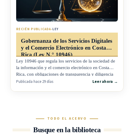
RECIÉN PUBLICADA
•
LEY
Gobernanza de los Servicios Digitales
y el Comercio Electrónico en Costa
Rica (Ley N.° 10946)
Ley 10946 que regula los servicios de la sociedad de
la información y el comercio electrónico en Costa
Rica, con obligaciones de transparencia y diligencia
debida para las plataformas en línea y protección
Publicada hace 29 días
Leer ahora →
reforzada de las personas consumidoras en el entorno
digital.
TODO EL ACERVO
Busque en la biblioteca