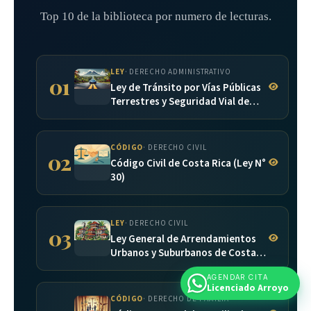
Top 10 de la biblioteca por numero de lecturas.
LEY
· DERECHO ADMINISTRATIVO
01
Ley de Tránsito por Vías Públicas
Terrestres y Seguridad Vial de
Costa Rica (Ley N° 9078)
CÓDIGO
· DERECHO CIVIL
02
Código Civil de Costa Rica (Ley N°
30)
LEY
· DERECHO CIVIL
03
Ley General de Arrendamientos
Urbanos y Suburbanos de Costa
Rica (Ley N° 7527)
AGENDAR CITA
Licenciado Arroyo
CÓDIGO
· DERECHO DE FAMILIA