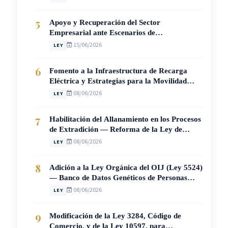
5
Apoyo y Recuperación del Sector
Empresarial ante Escenarios de
Vulnerabilidad en Costa Rica (Ley N° 10907)
15/06/2026
LEY
6
Fomento a la Infraestructura de Recarga
Eléctrica y Estrategias para la Movilidad
Sostenible en Costa Rica (Ley N° 10937)
08/06/2026
LEY
7
Habilitación del Allanamiento en los Procesos
de Extradición — Reforma de la Ley de
Extradición N° 4795 (Ley N° 10936)
08/06/2026
LEY
8
Adición a la Ley Orgánica del OIJ (Ley 5524)
— Banco de Datos Genéticos de Personas
Condenadas por Delitos Sexuales (Ley N°
08/06/2026
LEY
10941)
9
Modificación de la Ley 3284, Código de
Comercio, y de la Ley 10597, para