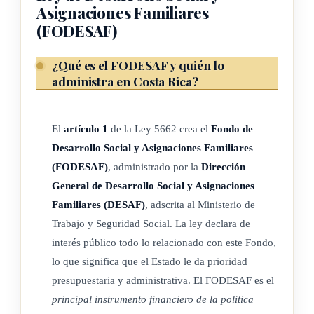
Asignaciones Familiares
situación migratoria.
(FODESAF)
Las líneas de pobreza básica y pobreza extrema, así como el
¿Qué es el FODESAF y quién lo
alcance del concepto de vulnerabilidad económica, serán
administra en Costa Rica?
determinados anualmente por el Instituto Nacional de
Estadística y Censos (INEC).
El
artículo 1
de la Ley 5662 crea el
Fondo de
La atención que se realice con recursos del Fondo de
Desarrollo Social y Asignaciones Familiares
Desarrollo Social y Asignaciones Familiares (Fodesaf) se
(FODESAF)
, administrado por la
Dirección
dirigirá a personas en pobreza extrema y pobreza básica, y
General de Desarrollo Social y Asignaciones
vulnerabilidad económica; siempre y cuando se priorice, bajo
Familiares (DESAF)
, adscrita al Ministerio de
los parámetros que establezca la reglamentación de esta ley,
Trabajo y Seguridad Social. La ley declara de
la atención de la población en pobreza básica y pobreza
interés público todo lo relacionado con este Fondo,
extrema, y haya disponibilidad presupuestaria.
lo que significa que el Estado le da prioridad
presupuestaria y administrativa. El FODESAF es el
(Así reformado por el artículo 1° de la ley N° 10875 del 16
principal instrumento financiero de la política
de marzo de 2026)