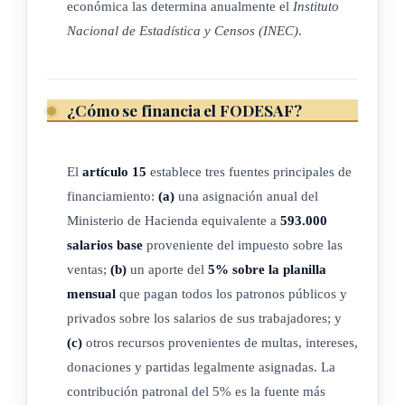
económica las determina anualmente el
Instituto
a) Al Ministerio de Salud, en sus programas de nutrición, por
Nacional de Estadística y Censos (INEC)
.
medio de la Oficina de Cooperación Internacional de la
Salud (OCIS), se le destinará al menos un dos coma
sesenta y dos por ciento (2,62%).
¿Cómo se financia el FODESAF?
b) Al Instituto Mixto de Ayuda Social (IMAS) se destinará,
como mínimo, un cuatro por ciento (4%).
El
artículo 15
establece tres fuentes principales de
Adicionalmente, se destinará no menos del ocho por
financiamiento:
(a)
una asignación anual del
ciento (8%) para el Programa de Transferencias
Ministerio de Hacienda equivalente a
593.000
Monetarias Condicionadas Avancemos.
salarios base
proveniente del impuesto sobre las
(Así reformado el inciso anterior por el artículo 2° de la ley
ventas;
(b)
un aporte del
5% sobre la planilla
N° 9903 del 22 de setiembre del 2020)
mensual
que pagan todos los patronos públicos y
privados sobre los salarios de sus trabajadores; y
c) Al Patronato Nacional de la Infancia (PANI) se destinará,
(c)
otros recursos provenientes de multas, intereses,
como mínimo, un dos coma cincuenta y nueve por ciento
donaciones y partidas legalmente asignadas. La
(2,59%). Con estos recursos, el PANI financiará sus
contribución patronal del 5% es la fuente más
programas en beneficio de los menores de edad y podrá