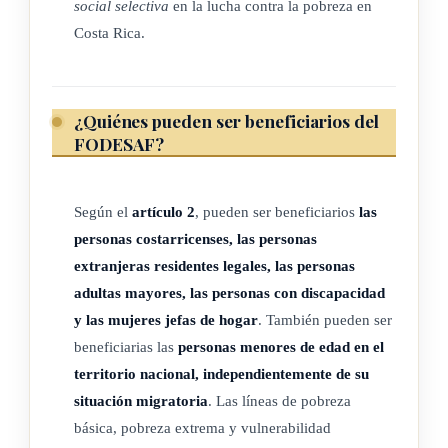
social selectiva
en la lucha contra la pobreza en
Costa Rica.
ARTÍCULO 3
¿Quiénes pueden ser beneficiarios del
Con recursos del Fondo de Desarrollo y Asignaciones
FODESAF?
Familiares (Fodesaf) se pagarán, de la siguiente manera,
programas y servicios a las instituciones del Estado y a otras
expresamente autorizadas en esta ley, que tienen a su cargo
Según el
artículo 2
, pueden ser beneficiarios
las
aportes complementarios al ingreso de las familias y la
personas costarricenses, las personas
ejecución de programas de desarrollo social.
extranjeras residentes legales, las personas
adultas mayores, las personas con discapacidad
(Así reformado el párrafo anterior por el artículo único de la
y las mujeres jefas de hogar
. También pueden ser
Ley Hijos e hijas de la Patria, N° 10403 del 14 de mayo del
beneficiarias las
personas menores de edad en el
2024)
territorio nacional, independientemente de su
situación migratoria
. Las líneas de pobreza
Para ello, se procederá de la siguiente manera:
básica, pobreza extrema y vulnerabilidad