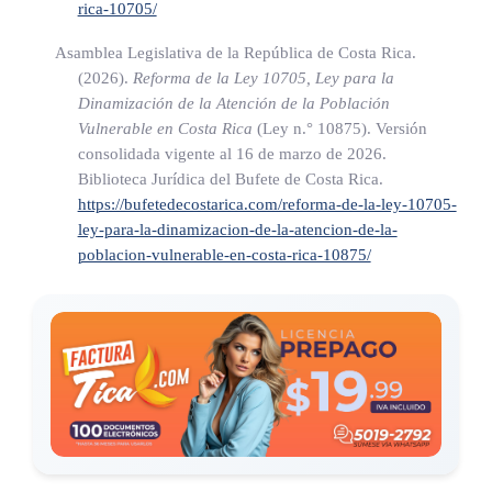
rica-10705/
reformas.
Asamblea Legislativa de la República de Costa Rica.
(Así adicionado el inciso anterior por el artículo 1° de la ley
(2026).
Reforma de la Ley 10705, Ley para la
N° 9002 del 31 de octubre de 2011)
Dinamización de la Atención de la Población
Vulnerable en Costa Rica
(Ley n.° 10875)
. Versión
n) Se destinará al Ministerio de Educación Pública (MEP) el
consolidada vigente al 16 de marzo de 2026.
cero coma cuarenta y tres por ciento (0,43 %) de los
Biblioteca Jurídica del Bufete de Costa Rica.
https://bufetedecostarica.com/reforma-de-la-ley-10705-
presupuestos ordinarios y extraordinarios de Fodesaf y de
ley-para-la-dinamizacion-de-la-atencion-de-la-
sus modificaciones presupuestarias, para el otorgamiento
poblacion-vulnerable-en-costa-rica-10875/
de becas de postsecundaria.
(Así adicionado el inciso anterior por el artículo 1° de la ley
N° 9002 del 31 de octubre de 2011)
(Así reformado el inciso anterior por el artículo único de la
Ley para mantener los recursos destinados a financiar la
construcción y el equipamiento de la Torre de la Esperanza
del Hospital Nacional de Niños, N° 10439 del 17 de enero de