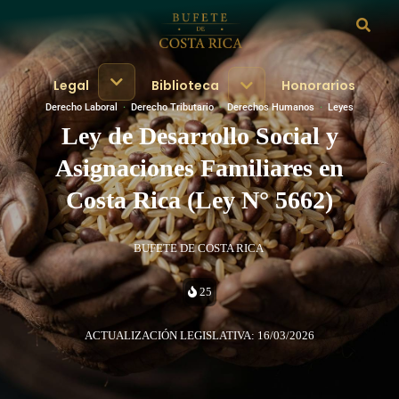
Legal
Biblioteca
Honorarios
Derecho Laboral
·
Derecho Tributario
·
Derechos Humanos
·
Leyes
Ley de Desarrollo Social y
Asignaciones Familiares en
Costa Rica (Ley N° 5662)
BUFETE DE COSTA RICA
25
ACTUALIZACIÓN LEGISLATIVA: 16/03/2026