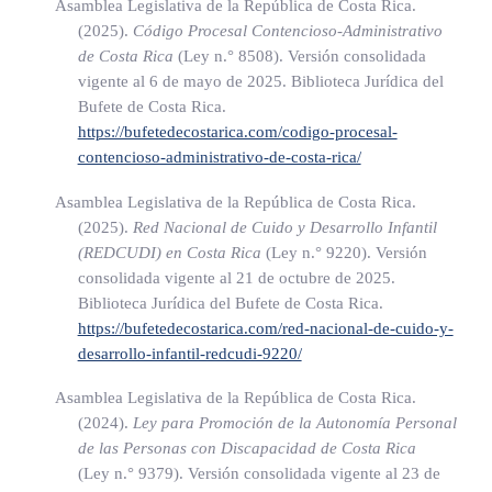
Asamblea Legislativa de la República de Costa Rica.
amortización, el pago de intereses y cualquier otro gasto
(2025).
Código Procesal Contencioso-Administrativo
financiero y operacional que se genere como
de Costa Rica
(Ley n.° 8508)
. Versión consolidada
consecuencia del financiamiento que se obtendrá para
vigente al 6 de mayo de 2025. Biblioteca Jurídica del
construir y equipar la Torre de la Esperanza, para gastos
Bufete de Costa Rica.
https://bufetedecostarica.com/codigo-procesal-
preoperativos y de preconstrucción, así como para los
contencioso-administrativo-de-costa-rica/
gastos de fiscalización de la obra. Estos recursos se
girarán hasta que las obligaciones contraídas en relación
Asamblea Legislativa de la República de Costa Rica.
con dicho financiamiento, construcción y equipamiento
(2025).
Red Nacional de Cuido y Desarrollo Infantil
(REDCUDI) en Costa Rica
(Ley n.° 9220)
. Versión
estén totalmente pagas.
consolidada vigente al 21 de octubre de 2025.
Este fondo será entregado a la Caja Costarricense de Seguro
Biblioteca Jurídica del Bufete de Costa Rica.
Social (CCSS), la cual lo administrará y destinará
https://bufetedecostarica.com/red-nacional-de-cuido-y-
íntegramente al fin indicado. Concluida la obra de acuerdo
desarrollo-infantil-redcudi-9220/
con los planos constructivos y el equipamiento (según
Asamblea Legislativa de la República de Costa Rica.
estudios de equipamiento), pagas las obligaciones
(2024).
Ley para Promoción de la Autonomía Personal
económicas y financieras para la construcción y el
de las Personas con Discapacidad de Costa Rica
(Ley n.° 9379)
. Versión consolidada vigente al 23 de
equipamiento de la Torre de la Esperanza, la Dirección