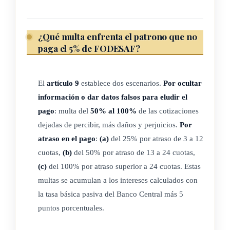
ese efecto. Se autoriza que hasta un cincuenta por ciento
(50%) de estos recursos sean destinados a cubrir los
¿Qué multa enfrenta el patrono que no
costos de la planilla del personal especializado encargado
paga el 5% de FODESAF?
de atender a personas con discapacidad internadas en
centros públicos o privados, diurnos y permanentes. Los
centros privados deberán comprobar su idoneidad ante el
El
artículo 9
establece dos escenarios.
Por ocultar
Ministerio de Salud, estar acreditados de conformidad
información o dar datos falsos para eludir el
con la
Ley General de Salud
, y sus reformas, lo
pago
: multa del
50% al 100%
de las cotizaciones
estipulado en el reglamento de esta ley, y deberán tener el
dejadas de percibir, más daños y perjuicios.
Por
carácter de bienestar social vigente otorgado por el
atraso en el pago
:
(a)
del 25% por atraso de 3 a 12
IMAS.
cuotas,
(b)
del 50% por atraso de 13 a 24 cuotas,
(c)
del 100% por atraso superior a 24 cuotas. Estas
(Así reformado el inciso anterior por el artículo 3° de la Ley
multas se acumulan a los intereses calculados con
de Fortalecimiento del Consejo Nacional de la Persona
la tasa básica pasiva del Banco Central más 5
Adulta Mayor (CONAPAM), N° 9188 del 28 de noviembre
puntos porcentuales.
de 2013)