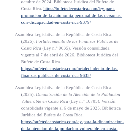
octubre de 2024. Biblioteca Jurídica del Bufete de
General de Desarrollo Social y Asignaciones Familiares
Costa Rica.
https://bufetedecostarica.com/ley-para-
(Desaf) reasignará el monto respectivo a otros programas de
promocion-de-la-autonomia-personal-de-las-personas-
asistencia.
con-discapacidad-en-costa-rica-9379/
Asamblea Legislativa de la República de Costa Rica.
(Así reformado el inciso anterior por el artículo 1° de la ley
(2026).
Fortalecimiento de las Finanzas Públicas de
N° 10440 del 17 de enero de 2024)
Costa Rica
(Ley n.° 9635)
. Versión consolidada
vigente al 7 de abril de 2026. Biblioteca Jurídica del
m) Se destinará al Fondo de Subsidios para la
Vivienda
,
Bufete de Costa Rica.
creado por la Ley N.º 7052, de 13 de noviembre de 1986,
https://bufetedecostarica.com/fortalecimiento-de-las-
al menos un dieciocho punto cero siete por ciento
finanzas-publicas-de-costa-rica-9635/
(18.07%) de todos los ingresos anuales, ordinarios y
Asamblea Legislativa de la República de Costa Rica.
extraordinarios, del Fondo de Desarrollo Social y
(2025).
Dinamización de la Atención de la Población
Asignaciones Familiares (Fodesaf). En ningún caso
Vulnerable en Costa Rica
(Ley n.° 10705)
. Versión
percibirá un monto inferior al equivalente al treinta y tres
consolidada vigente al 6 de mayo de 2025. Biblioteca
Jurídica del Bufete de Costa Rica.
por ciento (33%) de los recursos que Fodesaf recaude por
https://bufetedecostarica.com/ley-para-la-dinamizacion-
concepto del recargo del cinco por ciento (5%)
de-la-atencion-de-la-poblacion-vulnerable-en-costa-
establecido en el inciso b) del artículo 15 de esta ley y sus