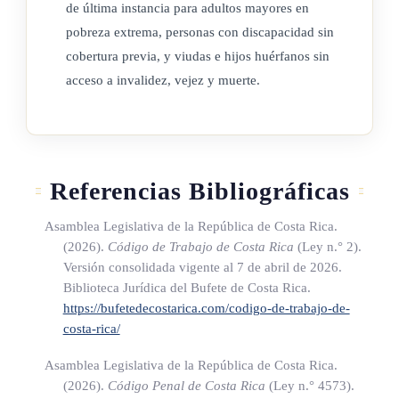
de última instancia para adultos mayores en
beneficio, el cual empezará a girarse a partir del momento en
pobreza extrema, personas con discapacidad sin
que matricule, como mínimo, dos materias del plan de
cobertura previa, y viudas e hijos huérfanos sin
estudios; menor de veinticinco años. Para disfrutar dicho
acceso a invalidez, vejez y muerte.
beneficio, las calificaciones obtenidas no deberán ser
inferiores al mínimo establecido por el órgano competente
para aprobar el curso.
Este beneficio se suspenderá en caso de que la persona
Referencias Bibliográficas
beneficiaria cometa una falta grave que amerite la expulsión o
Asamblea Legislativa de la República de Costa Rica.
suspensión del centro educativo o en el momento en que
(2026).
Código de Trabajo de Costa Rica
(Ley n.° 2)
.
decida no continuar en el sistema. Igual derecho tendrá la
Versión consolidada vigente al 7 de abril de 2026.
persona mayor de dieciocho años y menor de veinticinco
Biblioteca Jurídica del Bufete de Costa Rica.
años que demuestre su imposibilidad de estudiar o trabajar,
https://bufetedecostarica.com/codigo-de-trabajo-de-
por razón de discapacidad permanente o temporal.
costa-rica/
Asamblea Legislativa de la República de Costa Rica.
Para todos los casos aquí contemplados, el derecho
(2026).
Código Penal de Costa Rica
(Ley n.° 4573)
.
establecido se extingue al cumplir la persona beneficiaria los