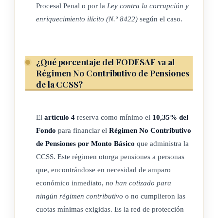
Procesal Penal o por la
Ley contra la corrupción y
de la Patria", cuyas personas beneficiarias serán jóvenes
enriquecimiento ilícito (N.º 8422)
según el caso.
de albergues operados por el Sistema Nacional de
Protección Especial, egresados en razón de haber
alcanzado su mayoría de edad y, al momento de dicho
¿Qué porcentaje del FODESAF va al
egreso, presenten las condiciones siguientes: carencia de
Régimen No Contributivo de Pensiones
recursos familiares, personales o laborales suficientes para
de la CCSS?
cubrir sus necesidades básicas de subsistencia y
educación continua, debidamente atestada por el
Patronato Nacional de la Infancia (PANI), el cual deberá
El
artículo 4
reserva como mínimo el
10,35% del
enviar la lista correspondiente a la oficina encargada del
Fondo
para financiar el
Régimen No Contributivo
Instituto Mixto de Ayuda Social (IMAS) y, además, ser
de Pensiones por Monto Básico
que administra la
estudiante en cualquiera de los ciclos educativos.
CCSS. Este régimen otorga pensiones a personas
que, encontrándose en necesidad de amparo
Las personas estudiantes de postsecundaria, que cumplan los
económico inmediato,
no han cotizado para
requisitos del primer párrafo de este inciso y que por su
ningún régimen contributivo
o no cumplieron las
situación socioeconómica o de salud no hayan podido
cuotas mínimas exigidas. Es la red de protección
matricular la carga académica completa, podrán recibir el