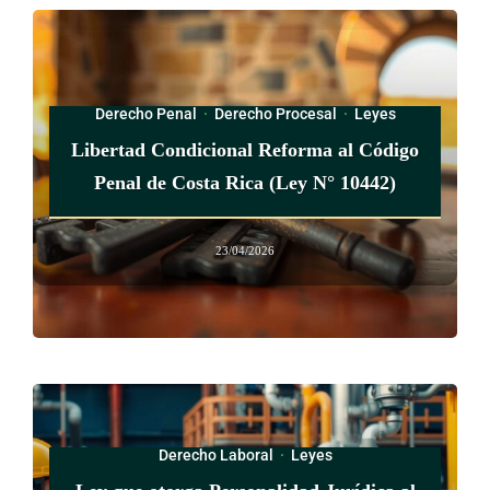
excluir como requisito de admisión a las personas adultas
mayores con enfermedades mentales, por su orientación
sexual, ni por limitaciones físicas para realizar actividades de
Derecho Penal
·
Derecho Procesal
·
Leyes
la vida diaria básica o instrumentales.
Libertad Condicional Reforma al Código
Los costos de planilla del personal especializado que
Penal de Costa Rica (Ley N° 10442)
mediante esta ley se autorizan para los programas de
Conapam deberán ser previamente aprobados y
23/04/2026
reglamentados por la Junta Rectora de esa entidad. El uso de
estos fondos para fines diferentes o innecesarios acarreará
sanciones administrativas para las personas funcionarias
responsables, sin perjuicio de las acciones que correspondan
en materia civil o penal.
Los recursos de Fodesaf que se transfieran a Conapam de
Derecho Laboral
·
Leyes
conformidad con lo dispuesto en la presente ley, solo podrán