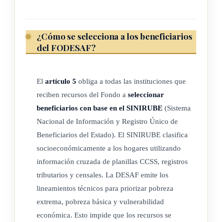
para mujeres en situaciones de pobreza básica, pobreza
extrema, vulnerabilidad económica o situaciones de
¿Cómo se selecciona a los beneficiarios
violencia, y la articulación de los intereses y las
del FODESAF?
necesidades de las mujeres en la oferta institucional.
(Así reformado el inciso anterior por el artículo 1° de la Ley
para la
dinamización de la atención de la población
El
artículo 5
obliga a todas las instituciones que
vulnerable
en Costa Rica, N° 10705 del 6 de mayo de 2025)
reciben recursos del Fondo a
seleccionar
beneficiarios con base en el SINIRUBE
(Sistema
g) Se destinará un cero coma cinco por ciento (0,5%) para
Nacional de Información y Registro Único de
cubrir el costo de los subsidios otorgados con base en la
Beneficiarios del Estado). El SINIRUBE clasifica
Ley N.° 7756, Beneficios para los Responsables de
socioeconómicamente a los hogares utilizando
Pacientes en Fase Terminal y Personas Menores de Edad
información cruzada de planillas CCSS, registros
Gravemente Enfermas, de 25 de febrero de 1998.
tributarios y censales. La DESAF emite los
Responsables de Pacientes en Fase Terminal y Personas
lineamientos técnicos para priorizar pobreza
Menores de Edad Gravemente Enfermas, de 25 de febrero de
extrema, pobreza básica y vulnerabilidad
1998.
económica. Esto impide que los recursos se