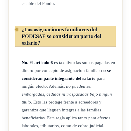
estable del Fondo.
utilizarlos para cubrir los gastos operativos que resulten
indispensables para el desarrollo de estos programas. Se
exceptúa al PANI de la obligación de reintegrar los
¿Las asignaciones familiares del
superávits que puedan generarse, según lo indicado en el
FODESAF se consideran parte del
artículo 27 de esta ley, en tanto se encuentren ya
salario?
comprometidos para la operatividad de los programas y
así sea puesto en conocimiento de la Dirección General
de Desarrollo Social y Asignaciones Familiares. La
No.
El
artículo 6
es taxativo: las sumas pagadas en
dinero por concepto de asignación familiar
no se
Auditoría Interna del PANI velará por que se cumpla lo
consideran parte integrante del salario
para
dispuesto en esta norma.
ningún efecto. Además,
no pueden ser
(Así reformado el inciso anterior por el artículo único de la
embargadas, cedidas ni traspasadas bajo ningún
ley N° 9100 del 30 de octubre del 2012)
título
. Esto las protege frente a acreedores y
garantiza que lleguen íntegras a las familias
d) Se destinará, como mínimo, un cero coma veinticinco por
beneficiarias. Esta regla aplica tanto para efectos
ciento (0,25%) a la atención de personas con
laborales, tributarios, como de cobro judicial.
discapacidad internadas en establecimientos destinados a