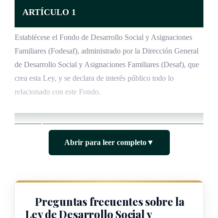
ARTÍCULO 1
Establécese el Fondo de Desarrollo Social y Asignaciones
Familiares (Fodesaf), administrado por la Dirección General
de Desarrollo Social y Asignaciones Familiares (Desaf), que
crea esta Ley, y se declara de interés público todo lo
relacionado con este Fondo.
ARTÍCULO 2
Abrir para leer completo
▼
Podrán ser beneficiarios de este Fondo los costarricenses, los
extranjeros
residentes legales, las personas adultas mayores,
las personas con discapacidad y mujeres jefas de hogar.
Preguntas frecuentes sobre la
También podrán ser beneficiarias las personas menores de
Ley de Desarrollo Social y
edad en el territorio nacional, independientemente de su