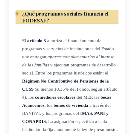
e) Se destinará un porcentaje de por lo menos un cinco coma
dieciocho por ciento (5,18%) al Ministerio de
Educación
¿Qué programas sociales financia el
FODESAF?
Pública (MEP), para que desarrolle y ejecute el programa
nacional de los comedores escolares distribuidos en todo
el país. De este porcentaje, se destinará el treinta por
El
artículo 3
autoriza el financiamiento de
ciento (30%), como máximo, a pagar los salarios de las
programas y servicios de instituciones del Estado
funcionarias de estos comedores escolares y, el resto, a la
que entregan
aportes complementarios al ingreso
compra de alimentos para los beneficiarios y participantes
de las familias
y ejecutan programas de desarrollo
de los comedores escolares.
social. Entre los programas históricos están: el
f) Al Instituto Nacional de las Mujeres (lnamu) se destinará
Régimen No Contributivo de Pensiones de la
un dos por ciento (2%) de todos los ingresos anuales,
CCSS
(al menos 10,35% del Fondo, según artículo
ordinarios y extraordinarios, percibidos por el Fondo de
4), los
comedores escolares
del MEP, las
becas
Desarrollo Social y Asignaciones Familiares (Fodesaf),
Avancemos
, los
bonos de vivienda
a través del
BANHVI, y los programas del
IMAS, PANI y
para el cumplimiento de los fines y las atribuciones
CONAPDIS
. La asignación específica a cada
establecidos en su ley de creación, incluyendo el
institución la fija anualmente la ley de presupuesto.
financiamiento de los programas de formación humana