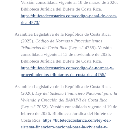
Versión consolidada vigente al 18 de marzo de 2026.
veinticinco años o cuando se verifique que quien lo recibe
Biblioteca Jurídica del Bufete de Costa Rica.
deje de necesitarlo.
https://bufetedecostarica.com/codigo-penal-de-costa-
rica-4573/
La ejecución de dicho programa estará a cargo del Instituto
Asamblea Legislativa de la República de Costa Rica.
Mixto de Ayuda Social (IMAS), el que recibirá el traslado de
(2025).
Código de Normas y Procedimientos
los recursos correspondientes. Su Junta Directiva dictará la
Tributarios de Costa Rica
(Ley n.° 4755)
. Versión
normativa correspondiente para su ejecución.
consolidada vigente al 13 de noviembre de 2025.
Biblioteca Jurídica del Bufete de Costa Rica.
Además, esta oficina deberá coordinar, con otras instituciones
https://bufetedecostarica.com/codigo-de-normas-y-
procedimientos-tributarios-de-costa-rica-4755/
del Estado, las donaciones o los convenios para el
aprovechamiento eficiente de becas, facilidades o insumos
Asamblea Legislativa de la República de Costa Rica.
para la salud y cualquier otro beneficio o recurso en general
(2026).
Ley del Sistema Financiero Nacional para la
Vivienda y Creación del BANHVI de Costa Rica
disponibles en dichas instituciones, a las cuales se les faculta
(Ley n.° 7052)
. Versión consolidada vigente al 19 de
para donar recursos o bienes que resulten en favor de esta
febrero de 2026. Biblioteca Jurídica del Bufete de
población, la cual tendrá prioridad como receptores en los
Costa Rica.
https://bufetedecostarica.com/ley-del-
programas que los cubren y en la ejecución de dichos
sistema-financiero-nacional-para-la-vivienda-y-