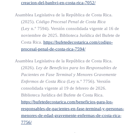
recursos.
creacion-del-banhvi-en-costa-rica-7052/
Asamblea Legislativa de la República de Costa Rica.
Los recursos dedicados a este fin al Instituto Mixto de Ayuda
(2025).
Código Procesal Penal de Costa Rica
Social (IMAS)-solo podrán ser utilizados en favor de sus
(Ley n.° 7594)
. Versión consolidada vigente al 16 de
beneficiarios y no podrán utilizarse en gastos de
noviembre de 2025. Biblioteca Jurídica del Bufete de
administración, ni ejecución.
Costa Rica.
https://bufetedecostarica.com/codigo-
procesal-penal-de-costa-rica-7594/
(Así reformado el inciso k) anterior por el artículo único de
Asamblea Legislativa de la República de Costa Rica.
la Ley Hijos e hijas de la Patria, N° 10403 del 14 de mayo
(2026).
Ley de Beneficios para los Responsables de
del 2024)
Pacientes en Fase Terminal y Menores Gravemente
Enfermos de Costa Rica
(Ley n.° 7756)
. Versión
l) Se destinará un cero coma setenta y ocho por ciento
consolidada vigente al 19 de febrero de 2026.
(0,78%) al financiamiento, la construcción y el
Biblioteca Jurídica del Bufete de Costa Rica.
https://bufetedecostarica.com/beneficios-para-los-
equipamiento de la Torre de la Esperanza del Hospital de
responsables-de-pacientes-en-fase-terminal-y-personas-
Niños. Dichos fondos deberán ser utilizados,
menores-de-edad-gravemente-enfermas-de-costa-rica-
exclusivamente, para el pago directo de las obras de
7756/
construcción, el equipamiento de la obra para sufragar la