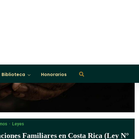
nos
·
Leyes
aciones Familiares en Costa Rica (Ley N°