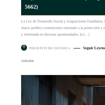
5662)
La Ley de Desarrollo Social y Asignaciones Familiares, i
marco jurídico costarricense orientado a la protección y e
y reformada en diversas oportunidades, la […]
Seguir Leyen
POR
BUFETE DE COSTA RICA
23/05/2026