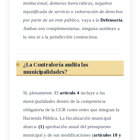
beneficios, a que se refiere este artículo, serán responsables
institucional, demoras burocráticas, negativa
injustificada de servicio o vulneración de derechos
por conducta indebida, dolosa o gravemente culposa, en el
por parte de un ente público
, vaya a la
Defensoría
.
ejercicio de los controles tendientes a garantizar el
Ambas son complementarias, ninguna sustituye a
cumplimiento del fin asignado al beneficio concedido.
la otra ni a la jurisdicción contenciosa.
ARTÍCULO 8
¿La Contraloría audita las
Hacienda Pública.
municipalidades?
La Hacienda Pública estará constituida por los fondos
públicos, las potestades para percibir, administrar, custodiar,
Sí, plenamente. El
artículo 4
incluye a las
conservar, manejar, gastar e invertir tales fondos y las normas
municipalidades
dentro de la competencia
jurídicas, administrativas y financieras, relativas al proceso
obligatoria de la CGR como entes que integran la
Hacienda Pública. La fiscalización municipal
presupuestario, la contratación administrativa, el control
abarca:
(1)
aprobación anual del presupuesto
interno y externo y la responsabilidad de los funcionarios
municipal y de sus modificaciones (
artículos 18 y
públicos.