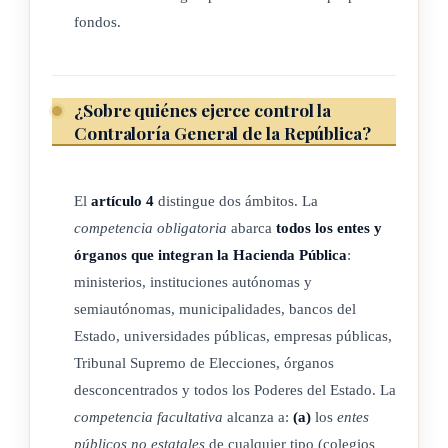
8508 de 28 de abril de 2006,
Código Procesal Contencioso-
fondos.
Administrativo
).
¿Sobre quiénes ejerce control la
ARTÍCULO 4
Contraloría General de la República?
Ámbito de su Competencia.
El
artículo 4
distingue dos ámbitos. La
La Contraloría General de la República ejercerá su
competencia obligatoria
abarca
todos los entes y
competencia sobre todos los entes y órganos que integran la
órganos que integran la Hacienda Pública
:
Hacienda Pública.
ministerios, instituciones autónomas y
semiautónomas, municipalidades, bancos del
La Contraloría General de la República tendrá competencia
Estado, universidades públicas, empresas públicas,
facultativa sobre:
Tribunal Supremo de Elecciones, órganos
desconcentrados y todos los Poderes del Estado. La
a) Los entes públicos no estatales de cualquier tipo.
competencia facultativa
alcanza a:
(a)
los
entes
b) Los sujetos privados, que sean custodios o
públicos no estatales
de cualquier tipo (colegios