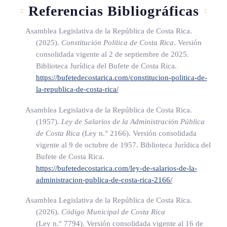
ARTÍCULO 14
Referencias Bibliográficas
De la Auditoría General de Entidades Financieras.
Asamblea Legislativa de la República de Costa Rica.
(2025).
Constitución Política de Costa Rica
. Versión
La Auditoría General de Entidades Financieras estará
consolidada vigente al 2 de septiembre de 2025.
Biblioteca Jurídica del Bufete de Costa Rica.
sometida a la fiscalización de la Contraloría General de la
https://bufetedecostarica.com/constitucion-politica-de-
República.
la-republica-de-costa-rica/
En materia de su competencia constitucional y legal, las
Asamblea Legislativa de la República de Costa Rica.
decisiones de la Contraloría General de la República
(1957).
Ley de Salarios de la Administración Pública
de Costa Rica
(Ley n.° 2166)
. Versión consolidada
prevalecerán sobre las de la Auditoría General de Entidades
vigente al 9 de octubre de 1957. Biblioteca Jurídica del
Financieras.
Bufete de Costa Rica.
https://bufetedecostarica.com/ley-de-salarios-de-la-
administracion-publica-de-costa-rica-2166/
ARTÍCULO 15
Asamblea Legislativa de la República de Costa Rica.
(2026).
Código Municipal de Costa Rica
Garantía de inamovilidad.
(Ley n.° 7794)
. Versión consolidada vigente al 16 de