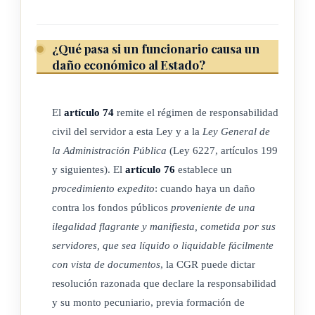
regulan la fiscalización sobre entes y órganos extranjeros y
fondos y actividades privados, a los que se refiere esta Ley,
¿Qué pasa si un funcionario causa un
como su norma fundamental, dentro del marco constitucional.
daño económico al Estado?
ARTÍCULO 11
El
artículo 74
remite el régimen de responsabilidad
civil del servidor a esta Ley y a la
Ley General de
Finalidad del Ordenamiento de Control y Fiscalización
la Administración Pública
(Ley 6227, artículos 199
superiores. Los fines primordiales del ordenamiento
y siguientes). El
artículo 76
establece un
contemplado en esta Ley, serán garantizar la legalidad y la
procedimiento expedito
: cuando haya un daño
eficiencia de los controles internos y del manejo de los
contra los fondos públicos
proveniente de una
fondos públicos en los entes sobre los cuales tiene
ilegalidad flagrante y manifiesta, cometida por sus
jurisdicción la Contraloría General de la República, de
servidores, que sea líquido o liquidable fácilmente
conformidad con esta Ley.
con vista de documentos
, la CGR puede dictar
resolución razonada que declare la responsabilidad
y su monto pecuniario, previa formación de
ARTÍCULO 12