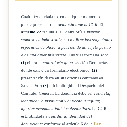
Se entenderá por sujetos pasivos los que están sometidos a la
fiscalización de la Contraloría General de la República, de
Cualquier ciudadano, en cualquier momento,
acuerdo con este artículo.
puede presentar una
denuncia ante la CGR
. El
Los criterios que emita la Contraloría General de la
artículo 22
faculta a la Contraloría a
instruir
República, en el ámbito de su competencia, serán vinculantes
sumarios administrativos o realizar investigaciones
especiales de oficio, a petición de un sujeto pasivo
para los sujetos pasivos sometidos a su control o
o de cualquier interesado
. Las vías formales son:
fiscalización.
(1)
el portal
contraloria.go.cr
sección Denuncias,
donde existe un formulario electrónico;
(2)
ARTÍCULO 5
presentación física en sus oficinas centrales en
Sabana Sur;
(3)
oficio dirigido al Despacho del
Control sobre fondos y actividades privados.
Contralor General. La denuncia debe ser
concreta,
identificar la institución y el hecho irregular,
Todo otorgamiento de beneficios patrimoniales, gratuito o sin
aportar pruebas o indicios disponibles
. La CGR
contraprestación alguna, y toda liberación de obligaciones,
está obligada a
guardar la identidad del
por los componentes de la Hacienda Pública, en favor de un
denunciante
conforme al artículo 6 de la
Ley