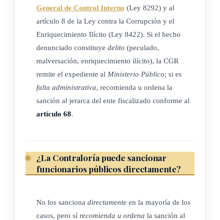
sujeto privado, deberán darse por ley o de acuerdo con una
General de Control Interno
(Ley 8292) y al
ley, de conformidad con los principios constitucionales, y con
artículo 8 de la Ley contra la Corrupción y el
fundamento en la presente ley estarán sujetos a la
Enriquecimiento Ilícito (Ley 8422). Si el hecho
fiscalización facultativa de la Contraloría General de la
denunciado constituye
delito
(peculado,
República. Cuando se otorgue el beneficio de una
malversación, enriquecimiento ilícito), la CGR
transferencia de fondos del sector público al privado, gratuita
remite el expediente al
Ministerio Público
; si es
o sin contraprestación alguna, la entidad privada deberá
falta administrativa
, recomienda u ordena la
administrarla en el Sistema de Cuentas del Sector Público;
sanción al jerarca del ente fiscalizado conforme al
además, llevará registros de su empleo, independientes de los
artículo 68
.
que corresponden a otros fondos de su propiedad o
administración. Asimismo, someterá a la aprobación de la
Contraloría General de la República, el
presupuesto
¿La Contraloría puede sancionar
funcionarios públicos directamente?
correspondiente al beneficio concedido.
(Así reformado por el artículo 40 inciso b) de la ley
Manejo
No los sanciona
directamente
en la mayoría de los
eficiente de la liquidez del sector público
, N° 10495 del 17 de
casos, pero sí
recomienda u ordena
la sanción al
junio del 2024)