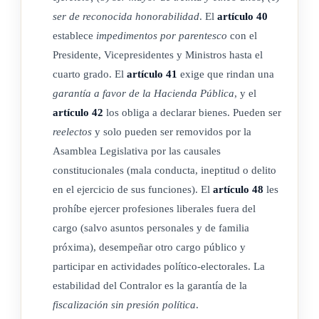
Fondos públicos son los recursos, valores, bienes y derechos
ser de reconocida honorabilidad
. El
artículo 40
propiedad del Estado, de órganos, de empresas o de entes
establece
impedimentos por parentesco
con el
públicos.
Presidente, Vicepresidentes y Ministros hasta el
cuarto grado. El
artículo 41
exige que rindan una
garantía a favor de la Hacienda Pública
, y el
ARTÍCULO 10
artículo 42
los obliga a declarar bienes. Pueden ser
reelectos
y solo pueden ser removidos por la
Ordenamiento de control y fiscalización superiores.
Asamblea Legislativa por las causales
constitucionales (mala conducta, ineptitud o delito
El ordenamiento de control y de fiscalización superiores de la
en el ejercicio de sus funciones). El
artículo 48
les
Hacienda Pública comprende el conjunto de normas, que
prohíbe ejercer profesiones liberales fuera del
regulan la competencia, la estructura, la actividad, las
cargo (salvo asuntos personales y de familia
relaciones, los procedimientos, las responsabilidades y las
próxima), desempeñar otro cargo público y
sanciones derivados de esa fiscalización o necesarios para
participar en actividades político-electorales. La
esta.
estabilidad del Contralor es la garantía de la
fiscalización sin presión política
.
Este ordenamiento comprende también las normas que