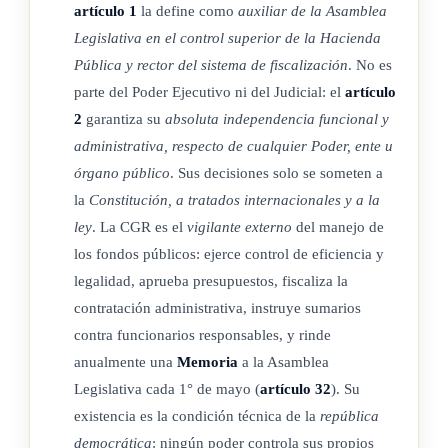
artículo 1
la define como
auxiliar de la Asamblea
Legislativa en el control superior de la Hacienda
ARTÍCULO 3
Pública y rector del sistema de fiscalización
. No es
parte del Poder Ejecutivo ni del Judicial: el
artículo
De la Representación.
2
garantiza su
absoluta independencia funcional y
La representación de la Contraloría General de la República
administrativa, respecto de cualquier Poder, ente u
corresponde a su jerarca, el contralor general, quien podrá
órgano público
. Sus decisiones solo se someten a
la
Constitución, a tratados internacionales y a la
delegarla en el subcontralor general. En las ausencias
ley
. La CGR es el
vigilante externo
del manejo de
temporales del contralor, el subcontralor general tendrá, de
los fondos públicos: ejerce control de eficiencia y
pleno derecho, esa representación.
legalidad, aprueba presupuestos, fiscaliza la
Quedan a salvo las facultades expresamente conferidas por el
contratación administrativa, instruye sumarios
ordenamiento jurídico a la Contraloría General de la
contra funcionarios responsables, y rinde
República, sobre su participación e intervención ante los
anualmente una
Memoria
a la Asamblea
tribunales de justicia.
Legislativa cada 1° de mayo (
artículo 32
). Su
existencia es la condición técnica de la
república
(Así reformado por el artículo 218, inciso 1) de la Ley N°
democrática
: ningún poder controla sus propios