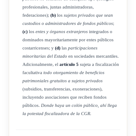
administradores, por cualquier título, de los fondos y
profesionales, juntas administradoras,
actividades públicos que indica esta Ley.
federaciones);
(b)
los
sujetos privados que sean
c) Los entes y órganos
extranjeros
integrados por entes u
custodios o administradores de fondos públicos
;
órganos públicos costarricenses, dominados
(c)
los
entes y órganos extranjeros
integrados o
mayoritariamente por estos, o sujetos a su predominio
dominados mayoritariamente por entes públicos
legal, o cuya dotación patrimonial y financiera esté dada
costarricenses; y
(d)
las
participaciones
principalmente con fondos públicos costarricenses, aun
minoritarias del Estado
en sociedades mercantiles.
cuando hayan sido constituidos de conformidad con la
Adicionalmente, el
artículo 5
sujeta a fiscalización
legislación extranjera y su domicilio sea en el extranjero.
facultativa
todo otorgamiento de beneficios
patrimoniales gratuitos a sujetos privados
Si se trata de entidades de naturaleza bancaria,
(subsidios, transferencias, exoneraciones),
aseguradora o financiera, la fiscalización no abarcará sus
incluyendo asociaciones que reciben fondos
actividades sustantivas u ordinarias.
públicos.
Donde haya un colón público, ahí llega
d) Las participaciones minoritarias del Estado o de otros
la potestad fiscalizadora de la CGR.
entes u órganos públicos, en sociedades mercantiles,
nacionales o extranjeras, de conformidad con la presente
Ley.