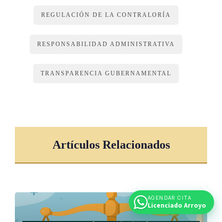
independiente y se encuentren adscritos a un ente de la
Administración descentralizada, igualmente deberán cumplir
REGULACIÓN DE LA CONTRALORÍA
con lo dispuesto por este artículo. La Contraloría General de
la República determinará, mediante resolución razonada para
RESPONSABILIDAD ADMINISTRATIVA
estos casos, los presupuestos que por su monto se excluyan
de este trámite.
TRANSPARENCIA GUBERNAMENTAL
(Así reformado el párrafo anterior por el artículo 2° aparte
a) de la Ley Fortalecimiento del control presupuestario de
los órganos desconcentrados del Gobierno Central, N° 9524
del 7 de marzo de 2018)
Artículos Relacionados
La Contraloría General de la República fiscalizará que los
presupuestos sean formulados y presentados para cada
ejercicio, de conformidad con las disposiciones legales y
AGENDAR CITA
técnicas.
Licenciado Arroyo