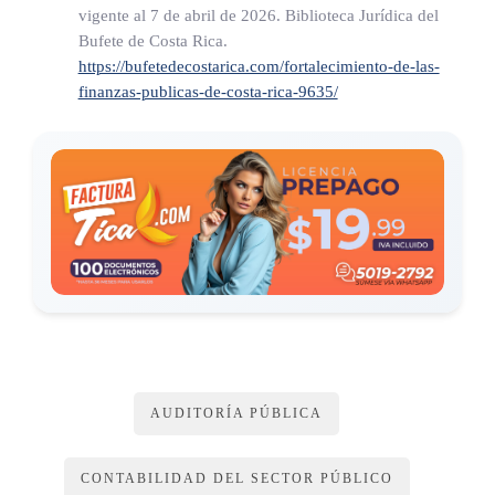
vigente al 7 de abril de 2026. Biblioteca Jurídica del
Bufete de Costa Rica.
ARTÍCULO 17
https://bufetedecostarica.com/fortalecimiento-de-las-
finanzas-publicas-de-costa-rica-9635/
Potestades de control de eficiencia.
La Contraloría General de la República ejercerá el control de
eficiencia, previsto en el artículo 11 de esta Ley, de acuerdo
con la disponibilidad de sus recursos, para lo cual rendirá los
informes con las conclusiones y recomendaciones
pertinentes, efectuará las prevenciones y dictará las
instrucciones y las órdenes procedentes.
ARTÍCULO 18
AUDITORÍA PÚBLICA
Fiscalización presupuestaria.
CONTABILIDAD DEL SECTOR PÚBLICO