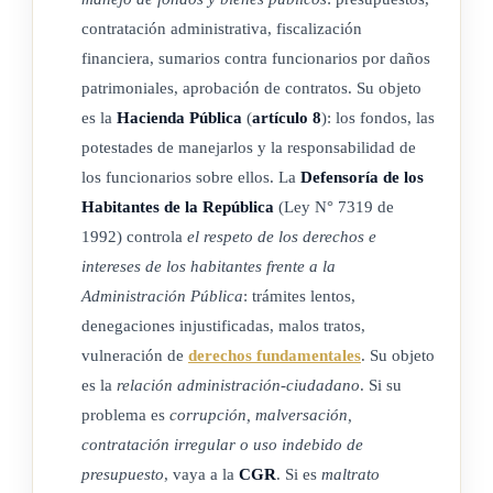
contratación administrativa, fiscalización
entidad concedente para suspender o revocar la concesión,
financiera, sumarios contra funcionarios por daños
según la gravedad de la violación cometida. También
patrimoniales, aprobación de contratos. Su objeto
facultará a la Contraloría General de la República para
es la
Hacienda Pública
(
artículo 8
): los fondos, las
ordenar que se imponga la sanción.
potestades de manejarlos y la responsabilidad de
Cuando la desviación se realice en beneficio de intereses
los funcionarios sobre ellos. La
Defensoría de los
privados, del sujeto agente o de terceros, la concesión deberá
Habitantes de la República
(Ley N° 7319 de
ser revocada y el beneficiario quedará obligado a la
1992) controla
el respeto de los derechos e
restitución del valor del beneficio desviado, con los daños y
intereses de los habitantes frente a la
Administración Pública
: trámites lentos,
perjuicios respectivos. En este caso, la recuperación del
denegaciones injustificadas, malos tratos,
monto del beneficio desviado podrá lograrse, además, en la
vulneración de
derechos fundamentales
. Su objeto
vía ejecutiva, con base en la resolución certificada de la
es la
relación administración-ciudadano
. Si su
Contraloría General de la República, a que se refiere el
problema es
corrupción, malversación,
artículo 76 de esta Ley.
contratación irregular o uso indebido de
Los servidores de los sujetos pasivos concedentes de los
presupuesto
, vaya a la
CGR
. Si es
maltrato