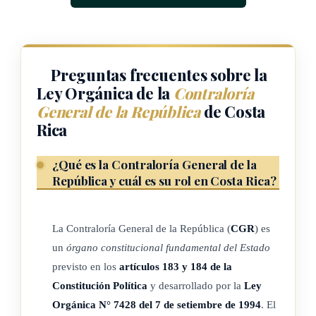
esta Ley.
ARTÍCULO 2
Preguntas frecuentes sobre la
Ley Orgánica de la
Contraloría
Garantía de Independencia.
General de la República
de Costa
En el ejercicio de sus potestades, la Contraloría General de la
Rica
República goza de absoluta independencia funcional y
¿Qué es la Contraloría General de la
administrativa, respecto de cualquier Poder, ente u órgano
República y cuál es su rol en Costa Rica?
público. Sus decisiones solamente se encuentran sometidas a
la
Constitución Política
, a tratados o convenios
internacionales y a la ley.
La Contraloría General de la República (
CGR
) es
un
órgano constitucional fundamental del Estado
El Contralor General de la República y el Subcontralor
previsto en los
artículos 183 y 184 de la
General de la República responden ante la Asamblea
Constitución Política
y desarrollado por la
Ley
Legislativa por el cumplimiento de sus funciones.
Orgánica N° 7428 del 7 de setiembre de 1994
. El