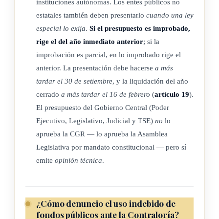
instituciones autónomas. Los entes públicos no
v) El respeto al ámbito de competencia de entidades
estatales también deben presentarlo
cuando una ley
fiscalizadoras o contraloras, a que se encuentren sujetos
especial lo exija
.
Si el presupuesto es improbado,
los entes en sus respectivos países.
rige el del año inmediato anterior
; si la
vi) Las funciones de fiscalización encomendadas
improbación es parcial, en lo improbado rige el
actualmente por ley a otras autoridades fiscalizadoras, las
anterior. La presentación debe hacerse
a más
seguirán ejecutando estas, en la materia propia de su
tardar el 30 de setiembre
, y la liquidación del año
competencia.
cerrado
a más tardar el 16 de febrero
(
artículo 19
).
El presupuesto del Gobierno Central (Poder
vii) El respeto a los regímenes de auditoría a los cuales estén
Ejecutivo, Legislativo, Judicial y TSE)
no
lo
sometidos, sin que quepan conflictos de competencia con
aprueba la CGR — lo aprueba la Asamblea
los jerarcas de esas entidades extranjeras, en cuanto a las
Legislativa por mandato constitucional — pero sí
directrices, las normas y los procedimientos de auditoría
emite
opinión técnica
.
vigentes en los respectivos países.
viii) El ejercicio de su competencia por parte de la
Contraloría no modifica la naturaleza jurídica ni la
¿Cómo denuncio el uso indebido de
nacionalidad del ente u órgano.
fondos públicos ante la Contraloría?