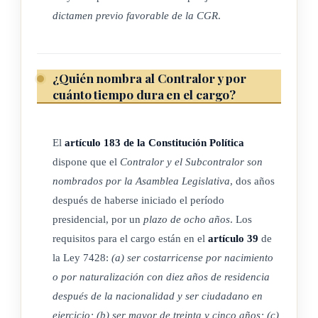
dictamen previo favorable de la CGR
.
fondos públicos y los pasivos a cargo de los sujetos
componentes de la Hacienda Pública. Serán sujetos
componentes de la Hacienda Pública, el Estado y los demás
¿Quién nombra al Contralor y por
entes u órganos públicos, estatales o no, y las empresas
cuánto tiempo dura en el cargo?
públicas, así como los sujetos de Derecho Privado, en cuanto
administren o custodien fondos públicos por cualquier título,
con las salvedades establecidas en el párrafo anterior.
El
artículo 183 de la Constitución Política
dispone que el
Contralor y el Subcontralor son
(Así reformado por el inciso d) del artículo 126 de la Ley de
nombrados por la Asamblea Legislativa
, dos años
Administración Financiera de la República y Presupuestos
después de haberse iniciado el período
Públicos, N° 8131 de 18 de setiembre del 2001)
presidencial, por un
plazo de ocho años
. Los
requisitos para el cargo están en el
artículo 39
de
la Ley 7428:
(a) ser costarricense por nacimiento
ARTÍCULO 9
o por naturalización con diez años de residencia
después de la nacionalidad y ser ciudadano en
Fondos Públicos.
ejercicio; (b) ser mayor de treinta y cinco años; (c)