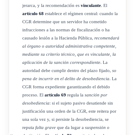
jerarca, y la recomendación es
vinculante
. El
artículo 68
establece el régimen central: cuando la
ARTÍCULO 6
CGR determine que un servidor ha cometido
infracciones a las normas de fiscalización o ha
Alcance del control sobre fondos y actividades privados. En
causado lesión a la Hacienda Pública,
recomendará
materia de su competencia constitucional y legal, el control
al órgano o autoridad administrativa competente,
sobre los fondos y actividades privados, a que se refiere esta
mediante su criterio técnico, que es vinculante, la
aplicación de la sanción correspondiente
. La
Ley, será de legalidad, contable y técnico y en especial velará
autoridad debe cumplir dentro del plazo fijado,
so
por el cumplimiento del destino legal, asignado al beneficio
pena de incurrir en el delito de desobediencia
. La
patrimonial o a la liberación de obligaciones.
CGR forma expediente garantizando el debido
La Contraloría General de la República podrá fiscalizar el
proceso. El
artículo 69
regula la
sanción por
cumplimiento, por parte de los sujetos privados beneficiarios,
desobediencia
: si el sujeto pasivo desatiende sin
de reglas elementales de lógica, justicia y conveniencia, para
justificación una orden de la CGR, este reitera por
evitar abusos, desviaciones o errores manifiestos en el empleo
una sola vez y, si persiste la desobediencia, se
de los beneficios recibidos.
reputa
falta grave
que da lugar a
suspensión o