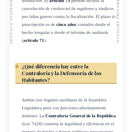
destitución
. El
artículo 73
permite incluso la
ARTÍCULO ANTERIOR
PRÓXIMO ARTÍCULO
Dentro del marco y la observancia de estas reglas
cancelación de credencial
de regidores y síndicos
elementales, tanto la Contraloría General de la República
por faltas graves contra la fiscalización. El plazo de
como la entidad pública concedente del beneficio respetarán
prescripción es de
cinco años
contados desde el
la
libertad
de iniciativa del sujeto privado beneficiario, en la
hecho irregular o desde el informe de auditoría
elección y el empleo de los medios y métodos para la
(
artículo 71
).
consecución del fin asignado.
¿Qué diferencia hay entre la
ARTÍCULO 7
Contraloría y la Defensoría de los
Habitantes?
Responsabilidad y sanciones a sujetos privados.
Aparte de las otras sanciones que pueda establecer el
Ambas son órganos auxiliares de la Asamblea
ordenamiento jurídico, la desviación del beneficio o de la
Legislativa pero con
funciones absolutamente
liberación de obligaciones otorgadas por los componentes de
distintas
. La
Contraloría General de la República
la Hacienda Pública, hacia fines diversos del asignado,
(Ley 7428) controla
la legalidad y eficiencia en el
aunque estos sean también de interés público, facultará a la
manejo de fondos y bienes públicos
: presupuestos,