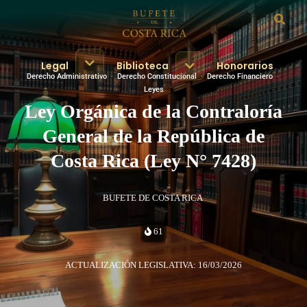
Legal
Biblioteca
Honorarios
Derecho Administrativo
·
Derecho Constitucional
·
Derecho Financiero
·
Leyes
Ley Orgánica de la Contraloría
General de la República de
Costa Rica (Ley N° 7428)
BUFETE DE COSTA RICA
61
ACTUALIZACIÓN LEGISLATIVA: 16/03/2026