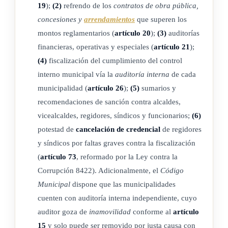
19
);
(2)
refrendo de los
contratos de obra pública,
Respecto a los entes públicos no estatales, las sociedades con
concesiones y
arrendamientos
que superen los
participación minoritaria del sector público o las entidades
montos reglamentarios (
artículo 20
);
(3)
auditorías
privadas, únicamente formarán parte de la Hacienda Pública
financieras, operativas y especiales (
artículo 21
);
los recursos que administren o dispongan, por cualquier
(4)
fiscalización del cumplimiento del control
título, para conseguir sus fines y que hayan sido transferidos
interno municipal vía la
auditoría interna
de cada
municipalidad (
artículo 26
);
(5)
sumarios y
o puestos a su disposición, mediante norma o partida
recomendaciones de sanción contra alcaldes,
presupuestaria, por los Poderes del Estado, sus dependencias
vicealcaldes, regidores, síndicos y funcionarios;
(6)
y órganos auxiliares, el
Tribunal Supremo de Elecciones
, la
potestad de
cancelación de credencial
de regidores
administración descentralizada, las universidades estatales, las
y síndicos por faltas graves contra la fiscalización
municipalidades y los bancos del Estado. Los recursos de
(
artículo 73
, reformado por la Ley contra la
origen distinto de los indicados no integran la Hacienda
Corrupción 8422). Adicionalmente, el
Código
Pública; en consecuencia, el régimen jurídico aplicable a esas
Municipal
dispone que las municipalidades
entidades es el contenido en las Leyes que las crearon o los
cuenten con auditoría interna independiente, cuyo
ordenamientos especiales que las regulan.
auditor goza de
inamovilidad
conforme al
artículo
15
y solo puede ser removido por justa causa con
El patrimonio público será el universo constituido por los