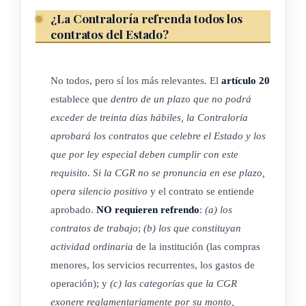
La Contraloría General de la República tendrá, también, la
¿La Contraloría refrenda todos los
facultad de determinar entre los entes, órganos o personas
contratos del Estado?
sujetas a su control, cuáles deberán darle obligada
colaboración, así como el marco y la oportunidad, dentro de
No todos, pero sí los más relevantes. El
artículo 20
los cuales se realizará esta y el conjunto razonable de medios
establece que
dentro de un plazo que no podrá
técnicos, humanos y materiales que deberán emplear.
exceder de treinta días hábiles, la Contraloría
aprobará los contratos que celebre el Estado y los
ARTÍCULO 13
que por ley especial deben cumplir con este
requisito
.
Si la CGR no se pronuncia en ese plazo,
Garantía de acceso y disposiciones de información.
opera silencio positivo
y el contrato se entiende
aprobado.
NO requieren refrendo
:
(a) los
Con las salvedades de orden constitucional y legal para
contratos de trabajo
;
(b) los que constituyan
cumplir con sus cometidos, la Contraloría General de la
actividad ordinaria
de la institución (las compras
República tendrá acceso a cualquier fuente o sistema de
menores, los servicios recurrentes, los gastos de
información, registro, documento, instrumento, cuenta o
operación); y
(c) las categorías que la CGR
declaración de los sujetos pasivos públicos.
exonere reglamentariamente por su monto,