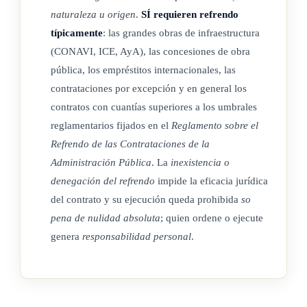
naturaleza u origen
.
SÍ requieren refrendo
Con las salvedades de orden constitucional y legal, la
típicamente
: las grandes obras de infraestructura
Contraloría General de la República tendrá acceso a la
(CONAVI, ICE, AyA), las concesiones de obra
contabilidad, correspondencia y en general a los documentos
pública, los empréstitos internacionales, las
emitidos o recibidos por los sujetos pasivos privados, para el
contrataciones por excepción y en general los
ejercicio del control y la fiscalización aquí contemplados.
contratos con cuantías superiores a los umbrales
reglamentarios fijados en el
Reglamento sobre el
Para el cumplimiento de las anteriores atribuciones, sólo
Refrendo de las Contrataciones de la
estarán investidos de autoridad los servidores de la
Administración Pública
. La
inexistencia o
Contraloría General de la República acreditados para ello.
denegación del refrendo
impide la eficacia jurídica
del contrato y su ejecución queda prohibida
so
Los funcionarios, empleados o particulares que sean
pena de nulidad absoluta
; quien ordene o ejecute
requeridos al efecto, deberán suministrar, en el plazo que ella
genera
responsabilidad personal
.
les fije, la información o piezas documentales o
instrumentales solicitadas.