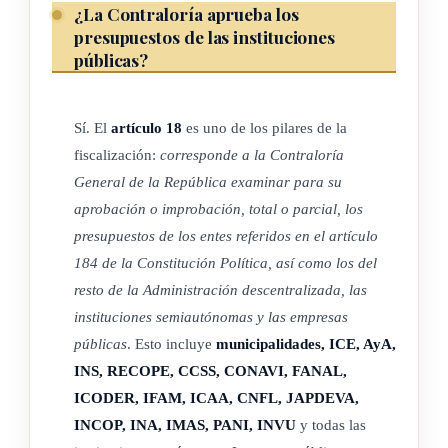
¿La Contraloría aprueba los
e) Si se trata de entidades de naturaleza bancaria o financiera
presupuestos de las instituciones
de las contempladas en este artículo y que sean
públicas?
extranjeras, la competencia facultativa de la Contraloría
se ejercerá según los siguientes principios:
Sí. El
artículo 18
es uno de los pilares de la
i) El control se efectuará a posteriori, para verificar el
fiscalización:
corresponde a la Contraloría
cumplimiento de su propia normativa.
General de la República examinar para su
ii) No comprenderá aspectos de la organización
aprobación o improbación, total o parcial, los
administrativa del ente ni de la actividad propia de su giro
presupuestos de los entes referidos en el artículo
ordinario.
184 de la Constitución Política, así como los del
resto de la Administración descentralizada, las
iii) No les serán aplicables la Ley de Administración
instituciones semiautónomas y las empresas
Financiera de la República, ni el Reglamento de la
públicas
. Esto incluye
municipalidades, ICE, AyA,
Contratación Administrativa; tampoco deberán presentar,
INS, RECOPE, CCSS, CONAVI, FANAL,
a la Contraloría, presupuestos para su aprobación.
ICODER, IFAM, ICAA, CNFL, JAPDEVA,
iv) El respeto al secreto y a la confidencialidad bancarios, de
INCOP, INA, IMAS, PANI, INVU
y todas las
conformidad con la Constitución Política y con la ley.