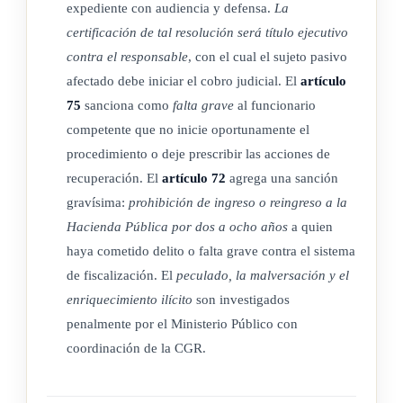
expediente con audiencia y defensa.
La
certificación de tal resolución será título ejecutivo
Órgano rector del Ordenamiento.
contra el responsable
, con el cual el sujeto pasivo
afectado debe iniciar el cobro judicial. El
artículo
La Contraloría General de la República es el órgano rector
75
sanciona como
falta grave
al funcionario
del ordenamiento de control y fiscalización superiores,
competente que no inicie oportunamente el
contemplado en esta Ley.
procedimiento o deje prescribir las acciones de
Las disposiciones, normas, políticas y directrices que ella
recuperación. El
artículo 72
agrega una sanción
dicte, dentro del ámbito de su competencia, son de
gravísima:
prohibición de ingreso o reingreso a la
Hacienda Pública por dos a ocho años
a quien
acatamiento obligatorio y prevalecerán sobre cualesquiera
haya cometido delito o falta grave contra el sistema
otras disposiciones de los sujetos pasivos que se le opongan.
de fiscalización. El
peculado, la malversación y el
La Contraloría General de la República dictará, también, las
enriquecimiento ilícito
son investigados
instrucciones y órdenes dirigidas a los sujetos pasivos, que
penalmente por el Ministerio Público con
resulten necesarias para el cabal ejercicio de sus funciones de
coordinación de la CGR.
control y fiscalización.