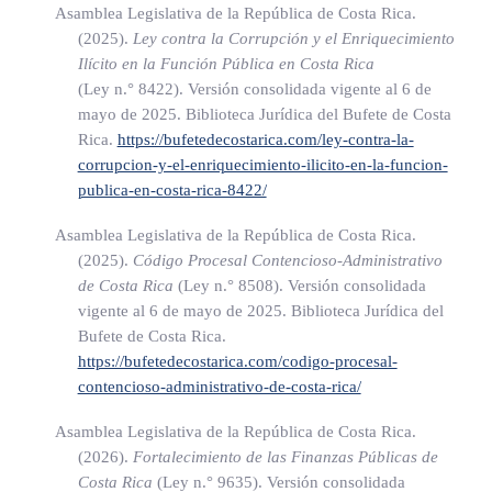
conformidad con el artículo 28 de esta Ley. En este caso, el
Asamblea Legislativa de la República de Costa Rica.
(2025).
Ley contra la Corrupción y el Enriquecimiento
funcionario irregularmente removido tendrá derecho a su
Ilícito en la Función Pública en Costa Rica
reinstalación, como si la remoción no hubiera tenido lugar.
(Ley n.° 8422)
. Versión consolidada vigente al 6 de
mayo de 2025. Biblioteca Jurídica del Bufete de Costa
Rica.
https://bufetedecostarica.com/ley-contra-la-
CAPÍTULO II
corrupcion-y-el-enriquecimiento-ilicito-en-la-funcion-
publica-en-costa-rica-8422/
De la competencia
Asamblea Legislativa de la República de Costa Rica.
(2025).
Código Procesal Contencioso-Administrativo
de Costa Rica
(Ley n.° 8508)
. Versión consolidada
ARTÍCULO 16
vigente al 6 de mayo de 2025. Biblioteca Jurídica del
Bufete de Costa Rica.
Potestades.
https://bufetedecostarica.com/codigo-procesal-
contencioso-administrativo-de-costa-rica/
Para cumplir con los fines a su cargo, la Contraloría General
Asamblea Legislativa de la República de Costa Rica.
de la República tendrá, entre otras, las potestades que se
(2026).
Fortalecimiento de las Finanzas Públicas de
señalan en este capítulo.
Costa Rica
(Ley n.° 9635)
. Versión consolidada