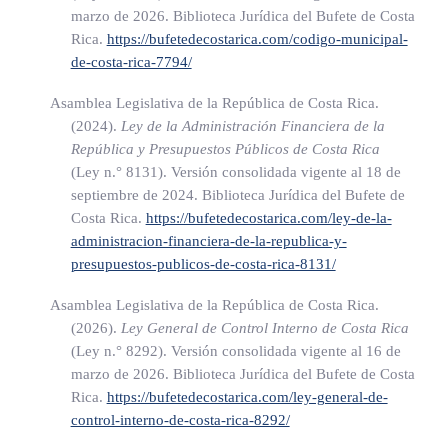
marzo de 2026. Biblioteca Jurídica del Bufete de Costa
El auditor y el subauditor de los entes u órganos de la
Rica.
https://bufetedecostarica.com/codigo-municipal-
Hacienda Pública son inamovibles. Sólo podrán ser
de-costa-rica-7794/
suspendidos o destituidos de su cargo por justa causa y por
decisión emanada del jerarca respectivo, previa formación de
Asamblea Legislativa de la República de Costa Rica.
(2024).
Ley de la Administración Financiera de la
expediente, con oportunidad suficiente de audiencia y
República y Presupuestos Públicos de Costa Rica
defensa en su favor, así como dictamen previo favorable de la
(Ley n.° 8131)
. Versión consolidada vigente al 18 de
Contraloría General de la República.
septiembre de 2024. Biblioteca Jurídica del Bufete de
Costa Rica.
https://bufetedecostarica.com/ley-de-la-
La inobservancia del régimen de inamovilidad establecido en
administracion-financiera-de-la-republica-y-
esta norma será sancionada con suspensión o destitución del
presupuestos-publicos-de-costa-rica-8131/
o de los funcionarios infractores, según lo determine la
Asamblea Legislativa de la República de Costa Rica.
Contraloría General de la República. Igualmente los
(2026).
Ley General de Control Interno de Costa Rica
funcionarios que hayan incurrido en ella serán responsables
(Ley n.° 8292)
. Versión consolidada vigente al 16 de
marzo de 2026. Biblioteca Jurídica del Bufete de Costa
de los daños y perjuicios causados, sin perjuicio de la nulidad
Rica.
https://bufetedecostarica.com/ley-general-de-
absoluta del despido irregular, la cual podrá ser declarada por
control-interno-de-costa-rica-8292/
la Contraloría General de la República directamente, de