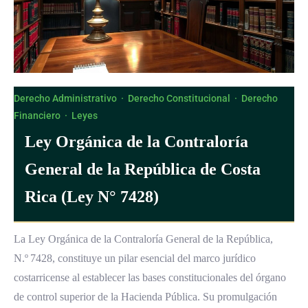
Derecho Administrativo
·
Derecho Constitucional
·
Derecho
Financiero
·
Leyes
Ley Orgánica de la Contraloría
General de la República de Costa
Rica (Ley N° 7428)
La Ley Orgánica de la Contraloría General de la República,
N.º 7428, constituye un pilar esencial del marco jurídico
costarricense al establecer las bases constitucionales del órgano
de control superior de la Hacienda Pública. Su promulgación