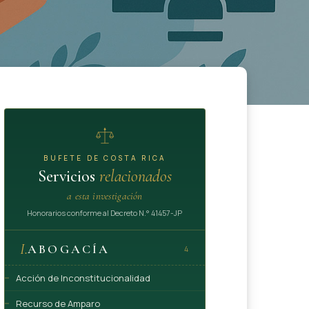
BUFETE DE COSTA RICA
Servicios
relacionados
a esta investigación
Honorarios conforme al Decreto N.° 41457-JP
I.
ABOGACÍA
4
Acción de Inconstitucionalidad
Recurso de Amparo