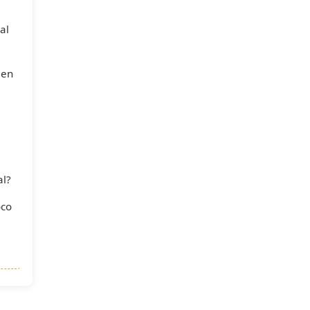
al
 en
al?
oco