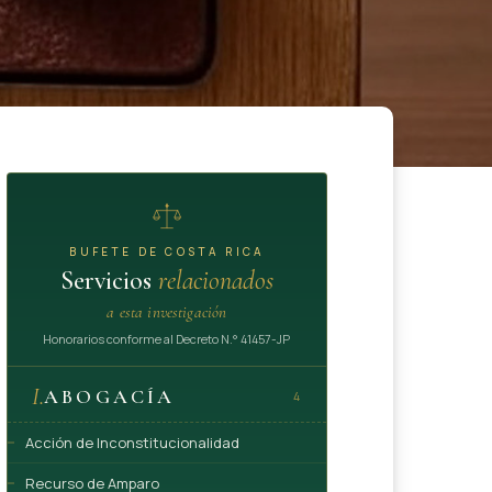
BUFETE DE COSTA RICA
Servicios
relacionados
a esta investigación
Honorarios conforme al Decreto N.° 41457-JP
I.
ABOGACÍA
4
Acción de Inconstitucionalidad
Recurso de Amparo