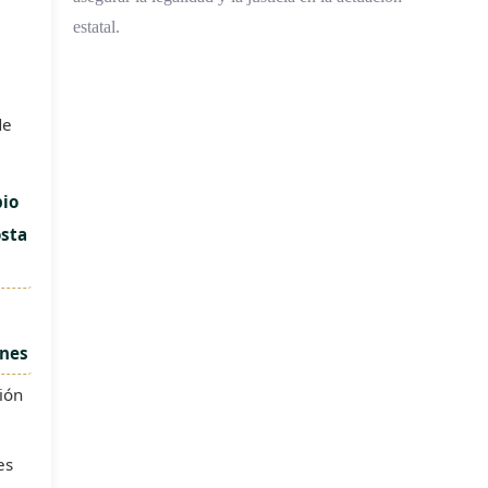
estatal.
de
pio
osta
ones
ión
es