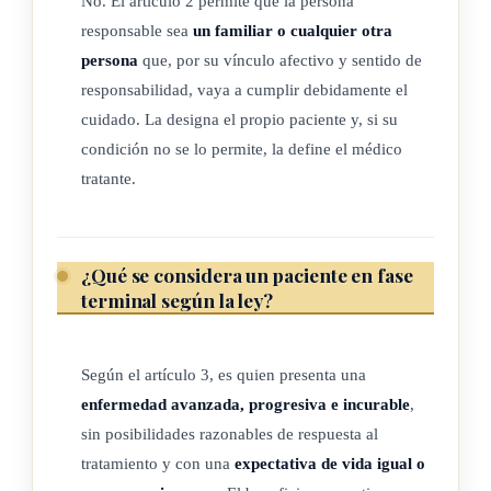
No. El artículo 2 permite que la persona
El responsable designado podrá ser un familiar o cualquier
responsable sea
un familiar o cualquier otra
otra persona que, por su vínculo afectivo y responsabilidad,
persona
que, por su vínculo afectivo y sentido de
se estime que cumplirá en forma debida la misión que se le
responsabilidad, vaya a cumplir debidamente el
encomienda, a juicio del mismo paciente, o cuando sus
cuidado. La designa el propio paciente y, si su
condiciones no se lo permitan, a criterio del médico tratante.
condición no se lo permite, la define el médico
tratante.
ARTÍCULO 3
¿Qué se considera un paciente en fase
Pacientes en fase terminal y personas menores
terminal según la ley?
gravemente enfermas
Se considerarán en fase terminal los pacientes que presenten
Según el artículo 3, es quien presenta una
una enfermedad avanzada, progresiva e incurable, que
enfermedad avanzada, progresiva e incurable
,
implique la falta de posibilidades razonables de respuesta al
sin posibilidades razonables de respuesta al
tratamiento específico y que su expectativa de vida sea menor
tratamiento y con una
expectativa de vida igual o
o igual a seis meses, sin perjuicio de que el paciente