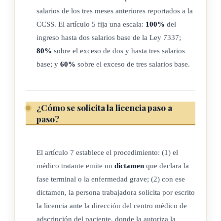
salarios de los tres meses anteriores reportados a la
CCSS. El artículo 5 fija una escala:
100%
del
ARTÍCULO 5
ingreso hasta dos salarios base de la Ley 7337;
80%
sobre el exceso de dos y hasta tres salarios
Subsidio
base; y
60%
sobre el exceso de tres salarios base.
El monto del subsidio se calculará con base en el promedio
de los salarios consignados en las planillas procesadas por la
¿Cómo se solicita la licencia paso a
Caja Costarricense de Seguro Social, durante los tres meses
paso?
inmediatamente anteriores a la licencia. El promedio de
referencia para el cálculo excluye cualquier pago
correspondiente a períodos anteriores al indicado. El monto
El artículo 7 establece el procedimiento: (1) el
médico tratante emite un
dictamen
que declara la
del subsidio, en colones, será el siguiente:
fase terminal o la enfermedad grave; (2) con ese
a) Hasta dos salarios base establecidos según la Ley N º
dictamen, la persona trabajadora solicita por escrito
7337, de 5 mayo de 1993, percibirán el cien por ciento
la licencia ante la dirección del centro médico de
(100%) del promedio del ingreso.
adscripción del paciente, donde la autoriza la