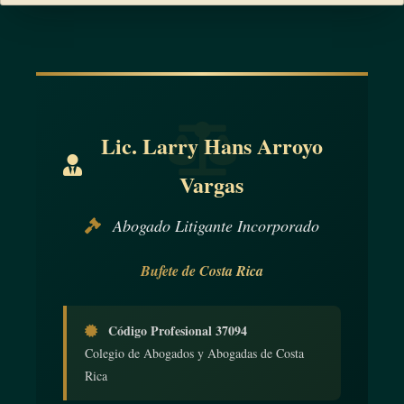
c) Que exista una solicitud del enfermo o de la persona
encargada, en caso de menores de edad.
d) Que el médico tratante, del sector público, sea especialista
y que extienda un certificado médico, indicando la
recomendación de la licencia, en el sentido de que la
presencia de la persona asegurada activa es indispensable
Lic. Larry Hans Arroyo
o esencial para el tratamiento requerido por el paciente
Vargas
enfermo, lo cual justifica dicho otorgamiento de forma tal
que, atendiendo el interés superior de la persona menor,
Abogado Litigante Incorporado
debe ser atendido por la persona asegurada activa.
Lo anterior, sin perjuicio de que una vez cumplida esta
Bufete de Costa Rica
licencia el patrono pueda conceder licencia sin goce de
salario, si así lo solicita el asegurado activo. El subsidio y el
Código Profesional 37094
pago del subsidio de esta licencia extraordinaria se regirán
Colegio de Abogados y Abogadas de Costa
por lo dispuesto en los artículos 5 y 6 de esta ley.
Rica