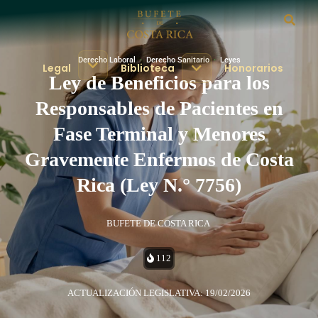
Derecho Laboral
·
Derecho Sanitario
·
Leyes
Legal
Biblioteca
Honorarios
Ley de Beneficios para los
Responsables de Pacientes en
Fase Terminal y Menores
Gravemente Enfermos de Costa
Rica (Ley N.° 7756)
BUFETE DE COSTA RICA
112
ACTUALIZACIÓN LEGISLATIVA: 19/02/2026