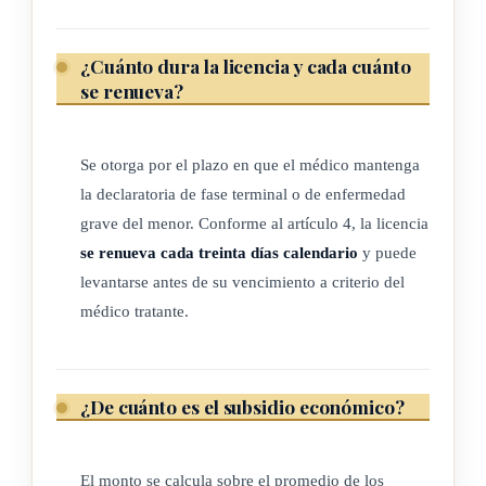
ARTÍCULO 4
¿Cuánto dura la licencia y cada cuánto
Plazo
se renueva?
La licencia y el subsidio se otorgarán por el plazo en que el
Se otorga por el plazo en que el médico mantenga
médico declare al paciente en fase terminal, o bien, por el que
la declaratoria de fase terminal o de enfermedad
determine el médico tratante que declare a las personas
grave del menor. Conforme al artículo 4, la licencia
menores de edad en condición de gravemente enfermas.
se renueva cada treinta días calendario
y puede
Durante este lapso, la licencia se renovará cada treinta días
levantarse antes de su vencimiento a criterio del
calendario y podrá ser levantada antes de su vencimiento, a
médico tratante.
juicio del médico tratante.
(Así reformado por el artículo 2° de la Ley para garantizar el
¿De cuánto es el subsidio económico?
interés superior del niño, la niña y el adolescente en el
cuidado de la persona menor de edad gravemente enferma,
El monto se calcula sobre el promedio de los
N° 9470 del 22 de agosto del 2017)