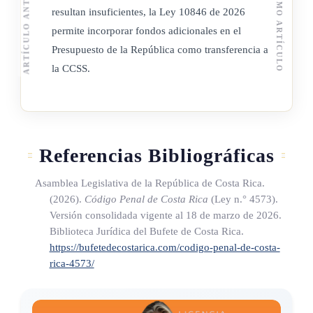
ARTÍCULO ANTERIOR
PRÓXIMO ARTÍCULO
enfermedad grave.
resultan insuficientes, la Ley 10846 de 2026
permite incorporar fondos adicionales en el
b) Con base en ese dictamen, el trabajador interesado
Presupuesto de la República como transferencia a
solicitará, por escrito, el otorgamiento de esta licencia
la CCSS.
ante la dirección del centro médico de adscripción del
paciente enfermo, para su respectiva autorización, la cual
estará a cargo de la Comisión Local Evaluadora de
Incapacidades.
Referencias Bibliográficas
c) De conformidad con la autorización anterior, la dirección
médica correspondiente, conforme al lugar de adscripción
Asamblea Legislativa de la República de Costa Rica.
del trabajador responsable designado, ordenará la emisión
(2026).
Código Penal de Costa Rica
(Ley n.° 4573)
.
de la constancia de licencia pertinente.
Versión consolidada vigente al 18 de marzo de 2026.
Biblioteca Jurídica del Bufete de Costa Rica.
(Así reformado por el artículo 2° de la Ley para garantizar el
https://bufetedecostarica.com/codigo-penal-de-costa-
interés superior del niño, la niña y el adolescente en el
rica-4573/
cuidado de la persona menor de edad gravemente enferma,
N° 9470 del 22 de agosto del 2017)