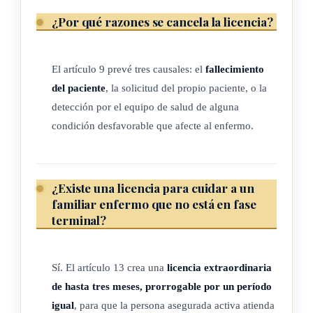
c) Sobre el exceso de tres salarios base establecidos según la
¿Por qué razones se cancela la licencia?
Ley N º 7337, de 5 mayo de 1993, percibirán el sesenta
por ciento (60%) del promedio del ingreso, por ese rango
El artículo 9 prevé tres causales: el
fallecimiento
de salario.
del paciente
, la solicitud del propio paciente, o la
(Así reformado mediante artículo 1° de la Ley N° 8600 del
detección por el equipo de salud de alguna
17 de setiembre de 2007)
condición desfavorable que afecte al enfermo.
ARTÍCULO 6
¿Existe una licencia para cuidar a un
Pago del subsidio
familiar enfermo que no está en fase
terminal?
El subsidio se pagará por períodos vencidos según la
periodicidad del salario recibido por el trabajador, sin
Sí. El artículo 13 crea una
licencia extraordinaria
perjuicio de que el pago completo pueda hacerse efectivo al
de hasta tres meses, prorrogable por un período
concluir el período total de la licencia o al finalizar períodos
igual
, para que la persona asegurada activa atienda
mayores que los comprendidos en el pago salarial, a criterio