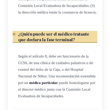
Comisión Local Evaluadora de Incapacidades; (3)
b) Sobre el exceso de dos salarios y hasta tres salarios base
la dirección médica emite la constancia de licencia.
establecidos según la Ley N º 7337, de 5 mayo de 1993,
percibirán el ochenta por ciento (80%) del promedio del
ingreso, por ese rango de salario.
¿Quién puede ser el médico tratante
c) Sobre el exceso de tres salarios base establecidos según la
que declara la fase terminal?
Ley N º 7337, de 5 mayo de 1993, percibirán el sesenta
por ciento (60%) del promedio del ingreso, por ese rango
de salario.
Según el artículo 8, debe ser funcionario de la
CCSS, de una clínica de cuidados paliativos o de
a) Hasta dos salarios base establecidos según la Ley N º
control del dolor de la Caja, o del Hospital
7337, de 5 mayo de 1993, percibirán el cien por ciento
Nacional de Niños. Una recomendación extendida
(100%) del promedio del ingreso.
por un
médico particular
puede homologarse por
b) Sobre el exceso de dos salarios y hasta tres salarios base
el director médico junto con la Comisión Local
establecidos según la Ley N º 7337, de 5 mayo de 1993,
Evaluadora de Incapacidades.
percibirán el ochenta por ciento (80%) del promedio del
ingreso, por ese rango de salario.