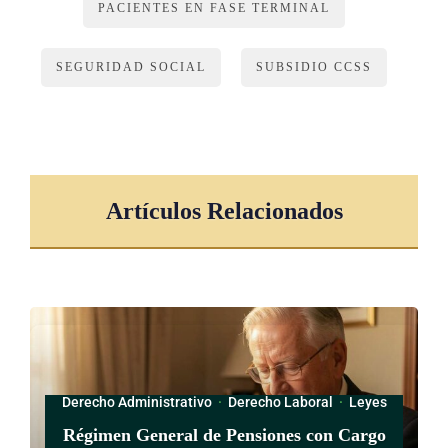
PACIENTES EN FASE TERMINAL
(Así reformado por el artículo 2° de la Ley para garantizar el
interés superior del niño, la niña y el adolescente en el
SEGURIDAD SOCIAL
SUBSIDIO CCSS
cuidado de la persona menor de edad gravemente enferma,
N° 9470 del 22 de agosto del 2017)
ARTÍCULO 9°
Artículos Relacionados
Cancelación de la licencia
La licencia será cancelada por cualquiera de las siguientes
razones:
a) Fallecimiento del paciente.
b) Solicitud del propio paciente.
Derecho Administrativo
·
Derecho Laboral
·
Leyes
c) Alguna condición desfavorable que afecte al enfermo y
Régimen General de Pensiones con Cargo