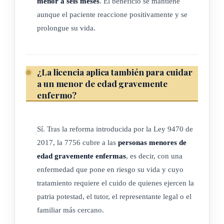
menor a seis meses
. El beneficio se mantiene
reaccione positivamente al tratamiento y se extienda el plazo
aunque el paciente reaccione positivamente y se
de vida.
prolongue su vida.
Las personas menores de edad gravemente enfermas son
aquellas que sufren una enfermedad con efectos significativos
¿La licencia aplica también para cuidar
en su salud, la cual pone al paciente en riesgo de muerte,
a un menor de edad gravemente
cuyo tratamiento, a criterio del médico tratante, requiere el
enfermo?
concurso de los progenitores que ejercen la patria potestad, el
tutor, el curador, el representante legal o, en ausencia de
Sí. Tras la reforma introducida por la Ley 9470 de
estos, el familiar más cercano del enfermo para su cuidado.
2017, la 7756 cubre a las
personas menores de
edad gravemente enfermas
, es decir, con una
(Así reformado por el artículo 2° de la Ley para garantizar el
enfermedad que pone en riesgo su vida y cuyo
interés superior del niño, la niña y el adolescente en el
tratamiento requiere el cuido de quienes ejercen la
cuidado de la persona menor de edad gravemente enferma,
patria potestad, el tutor, el representante legal o el
N° 9470 del 22 de agosto del 2017)
familiar más cercano.