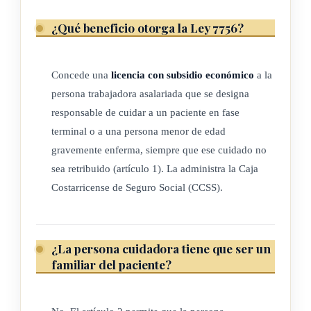
administrativa, siempre procurará que los fondos que se
¿Qué beneficio otorga la Ley 7756?
destinen al otorgamiento del beneficio a los responsables de
los pacientes en fase terminal sean suficientes para cubrir la
demanda de ese año, para lo cual realizará los análisis y las
Concede una
licencia con subsidio económico
a la
persona trabajadora asalariada que se designa
proyecciones financieras necesarios, según lo estime
responsable de cuidar a un paciente en fase
conveniente.
terminal o a una persona menor de edad
(Así reformado por el artículo 2° de la Ley para garantizar el
gravemente enferma, siempre que ese cuidado no
interés superior del niño, niña y el adolescente en el cuidado
sea retribuido (artículo 1). La administra la Caja
de la persona menor de edad gravemente enferma, N° 9470
Costarricense de Seguro Social (CCSS).
del 22 de agosto del 2017)
¿La persona cuidadora tiene que ser un
ARTÍCULO 2°
familiar del paciente?
Responsable