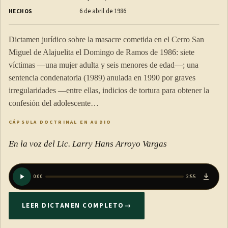
persona que solicite el beneficio en nombre de una
6 de abril de 1986
HECHOS
persona menor de edad la haya recibido con el propósito
de la adopción. Para poder acceder a la licencia, el
Dictamen jurídico sobre la masacre cometida en el Cerro San
adoptante deberá presentar una certificación de la
Miguel de Alajuelita el Domingo de Ramos de 1986: siete
resolución o sentencia en firme que permita la entrega e
víctimas —una mujer adulta y seis menores de edad—; una
inicio de la convivencia efectiva de la persona menor de
sentencia condenatoria (1989) anulada en 1990 por graves
edad con fines de adopción o adopción definitiva.
irregularidades —entre ellas, indicios de tortura para obtener la
(Así reformado el inciso anterior por el artículo 2° de la Ley
confesión del adolescente…
para el otorgamiento de licencias de maternidad y
CÁPSULA DOCTRINAL EN AUDIO
paternidad en procesos de adopción, N° 10545 del 16 de
En la voz del Lic. Larry Hans Arroyo Vargas
octubre de 2024)
b) Que esté de por medio una situación especial o
0:00
2:55
excepcional de salud de un familiar enfermo, persona
menor de edad o mayores hasta veinticinco años,
LEER DICTAMEN COMPLETO
→
dependientes de la persona asegurada activa.