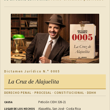
La Caja Costarricense de Seguro Social (CCSS), en su
condición de ente asegurador, concederá una licencia
extraordinaria mediante el pago de un subsidio, en casos
debidamente calificados, por períodos hasta de tres meses,
prorrogables por un período igual, para que la persona
asegurada activa pueda atender a la persona enferma, en este
caso, siempre que concurran los siguientes hechos necesarios:
a) Que el familiar enfermo tenga una relación de
dependencia con la persona asegurada activa que solicita
Dictamen Jurídico N.° 0005
su cuido. En el caso de las personas menores de edad,
La Cruz de Alajuelita
puede tratarse de los progenitores que ejercen la patria
potestad, el tutor, el curador, el representante legal o, en
DERECHO PENAL · PROCESAL · CONSTITUCIONAL · DDHH
ausencia de estos, el familiar más cercano del enfermo.
Petición CIDH 326-21
CAUSA
En el caso de procesos de adopción, se requerirá que la
Alajuelita, San José · Costa Rica
LUGAR DE LOS HECHOS