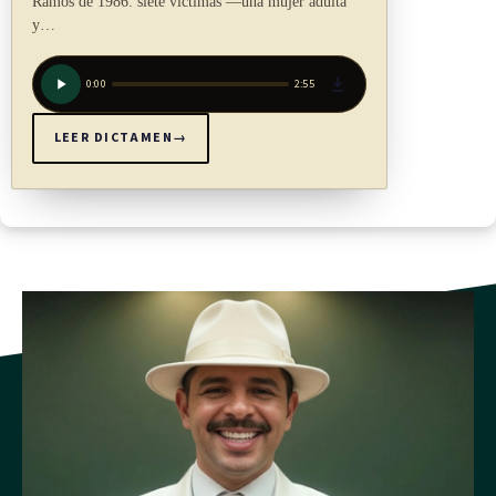
Ramos de 1986: siete víctimas —una mujer adulta
y…
a) El médico será sancionado, conforme lo establece el
Código Penal.
0:00
2:55
b) El trabajador podrá ser sancionado según el artículo 37
del Reglamento del Seguro de Salud de la Caja
LEER DICTAMEN
→
Costarricense de Seguro Social, sin perjuicio de una
eventual sanción penal, cuando concurran los supuestos
descritos en el Código Penal.
(Así reformado mediante artículo 1° de la Ley N° 8600 del
17 de setiembre de 2007)
Rige a partir de su publicación.
ARTÍCULO 12
Divulgación de esta Ley