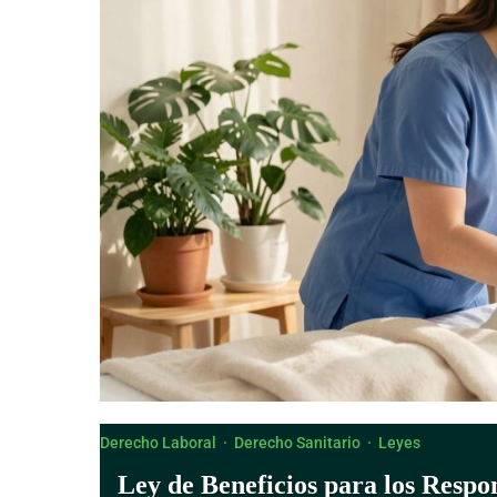
Derecho Canónico
Derecho Laboral
·
Derecho Sanitario
·
Leyes
Ley de Beneficios para los Respo