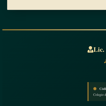
Lic.
Códi
Colegio 